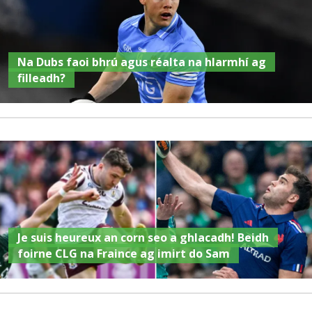
Na Dubs faoi bhrú agus réalta na hIarmhí ag
filleadh?
Je suis heureux an corn seo a ghlacadh! Beidh
foirne CLG na Fraince ag imirt do Sam