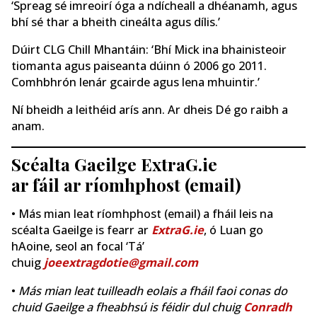
‘Spreag sé imreoirí óga a ndícheall a dhéanamh, agus
bhí sé thar a bheith cineálta agus dílis.’
Dúirt CLG Chill Mhantáin: ‘Bhí Mick ina bhainisteoir
tiomanta agus paiseanta dúinn ó 2006 go 2011.
Comhbhrón lenár gcairde agus lena mhuintir.’
Ní bheidh a leithéid arís ann. Ar dheis Dé go raibh a
anam.
Scéalta Gaeilge ExtraG.ie
ar fáil ar ríomhphost (email)
• Más mian leat ríomhphost (email) a fháil leis na
scéalta Gaeilge is fearr ar
ExtraG.ie
, ó Luan go
hAoine, seol an focal ‘Tá’
chuig
joeextragdotie@gmail.com
•
Más mian leat tuilleadh eolais a fháil faoi conas do
chuid Gaeilge a fheabhsú is féidir dul chuig
Conradh