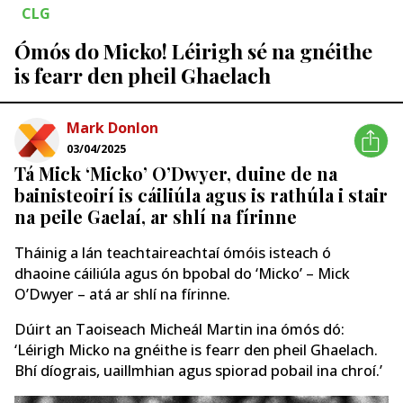
CLG
Ómós do Micko! Léirigh sé na gnéithe
is fearr den pheil Ghaelach
Mark Donlon
03/04/2025
Tá Mick ‘Micko’ O’Dwyer, duine de na
bainisteoirí is cáiliúla agus is rathúla i stair
na peile Gaelaí, ar shlí na fírinne
Tháinig a lán teachtaireachtaí ómóis isteach ó
dhaoine cáiliúla agus ón bpobal do ‘Micko’ – Mick
O’Dwyer – atá ar shlí na fírinne.
Dúirt an Taoiseach Micheál Martin ina ómós dó:
‘Léirigh Micko na gnéithe is fearr den pheil Ghaelach.
Bhí díograis, uaillmhian agus spiorad pobail ina chroí.’