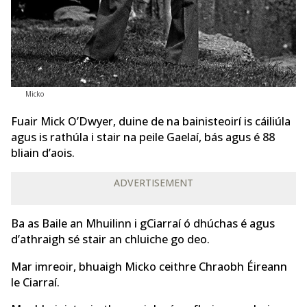
Micko
Fuair Mick O’Dwyer, duine de na bainisteoirí is cáiliúla
agus is rathúla i stair na peile Gaelaí, bás agus é 88
bliain d’aois.
ADVERTISEMENT
Ba as Baile an Mhuilinn i gCiarraí ó dhúchas é agus
d’athraigh sé stair an chluiche go deo.
Mar imreoir, bhuaigh Micko ceithre Chraobh Éireann
le Ciarraí.