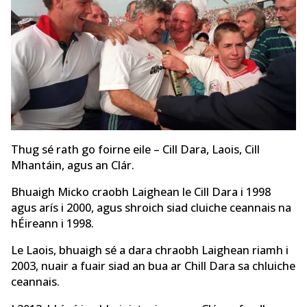
Thug sé rath go foirne eile – Cill Dara, Laois, Cill
Mhantáin, agus an Clár.
Bhuaigh Micko craobh Laighean le Cill Dara i 1998
agus arís i 2000, agus shroich siad cluiche ceannais na
hÉireann i 1998.
Le Laois, bhuaigh sé a dara chraobh Laighean riamh i
2003, nuair a fuair siad an bua ar Chill Dara sa chluiche
ceannais.