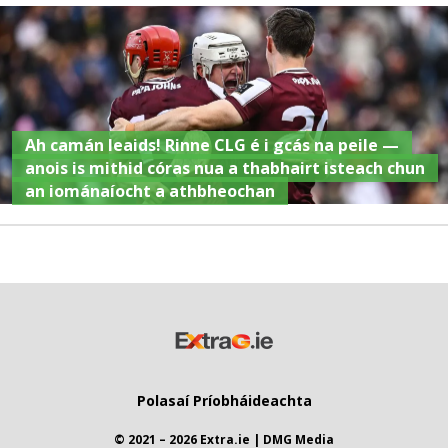
Ah camán leaids! Rinne CLG é i gcás na peile —
anois is mithid córas nua a thabhairt isteach chun
an iománaíocht a athbheochan
Polasaí Príobháideachta
© 2021 – 2026 Extra.ie | DMG Media