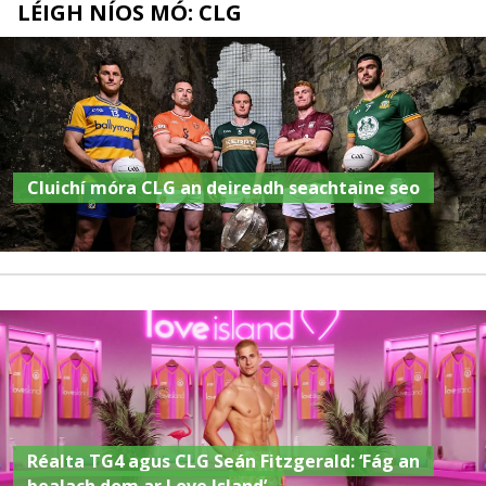
LÉIGH NÍOS MÓ: CLG
Cluichí móra CLG an deireadh seachtaine seo
Réalta TG4 agus CLG Seán Fitzgerald: ‘Fág an
bealach dom ar Love Island’