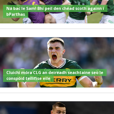
Ná bac le Sam! Bhí peil den chéad scoth againn i
bParthas
Cluichí móra CLG an deireadh seachtaine seo le
conspóid teilifíse eile