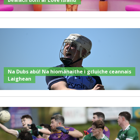
Na Dubs abú! Na hiománaithe i gcluiche ceannais
Laighean