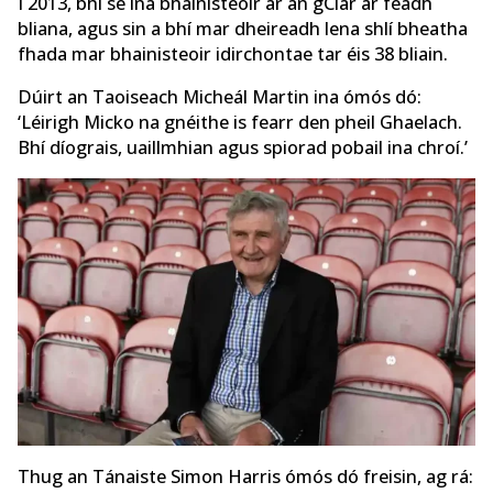
I 2013, bhí sé ina bhainisteoir ar an gClár ar feadh
bliana, agus sin a bhí mar dheireadh lena shlí bheatha
fhada mar bhainisteoir idirchontae tar éis 38 bliain.
Dúirt an Taoiseach Micheál Martin ina ómós dó:
‘Léirigh Micko na gnéithe is fearr den pheil Ghaelach.
Bhí díograis, uaillmhian agus spiorad pobail ina chroí.’
Thug an Tánaiste Simon Harris ómós dó freisin, ag rá: