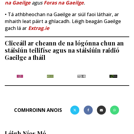
na Gaeilge
agus
Foras na Gaeilge
.
• Tá athbheochan na Gaeilge ar siúl faoi láthair, ar
mhaith leat páirt a ghlacadh. Léigh beagán Gaeilge
gach lá ar
Extrag.ie
Cliceáil ar cheann de na lógónna chun an
stáisiún teilifíse agus na stáisiúin raidió
Gaeilge a fháil
COMHROINN ANOIS
Léigh Níos Mó