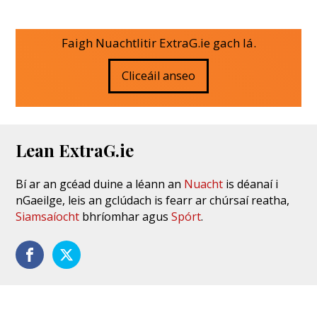
Faigh Nuachtlitir ExtraG.ie gach lá.
Cliceáil anseo
Lean ExtraG.ie
Bí ar an gcéad duine a léann an
Nuacht
is déanaí i
nGaeilge, leis an gclúdach is fearr ar chúrsaí reatha,
Siamsaíocht
bhríomhar agus
Spórt
.