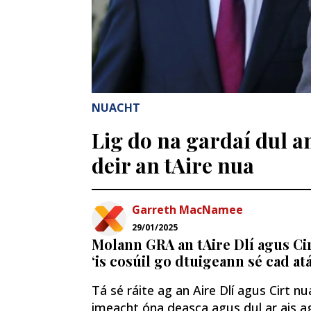
NUACHT
Lig do na gardaí dul a
deir an tAire nua
Garreth MacNamee
29/01/2025
Molann GRA an tAire Dlí agus Ci
‘is cosúil go dtuigeann sé cad atá
Tá sé ráite ag an Aire Dlí agus Cirt n
imeacht óna deasca agus dul ar ais ag 