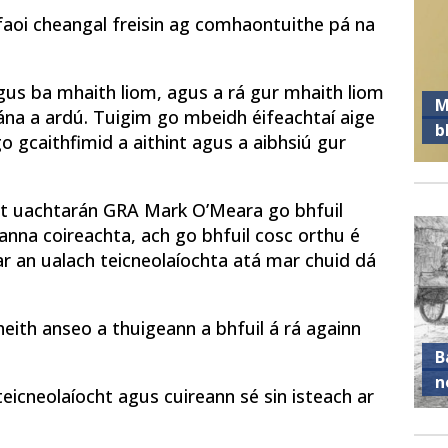
 faoi cheangal freisin ag comhaontuithe pá na
agus ba mhaith liom, agus a rá gur mhaith liom
M
na a ardú. Tuigim go mbeidh éifeachtaí aige
b
 go gcaithfimid a aithint agus a aibhsiú gur
úirt uachtarán GRA Mark O’Meara go bhfuil
anna coireachta, ach go bhfuil cosc ​​​​orthu é
r an ualach teicneolaíochta atá mar chuid dá
 bheith anseo a thuigeann a bhfuil á rá againn
B
n
eicneolaíocht agus cuireann sé sin isteach ar