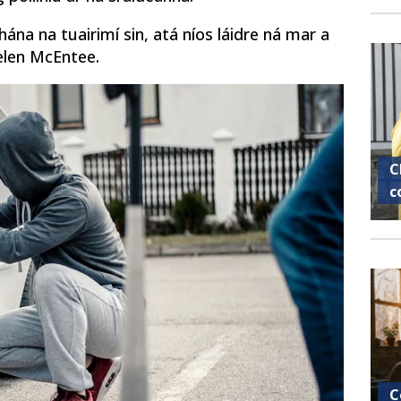
ána na tuairimí sin, atá níos láidre ná mar a
 Helen McEntee.
C
c
C