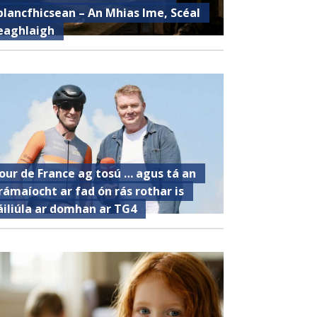
plancfhicsean – An Mhias Ime, Scéal
eaghlaigh
our de France ag tosú … agus tá an
rámaíocht ar fad ón rás rothar is
áiliúla ar domhan ar TG4