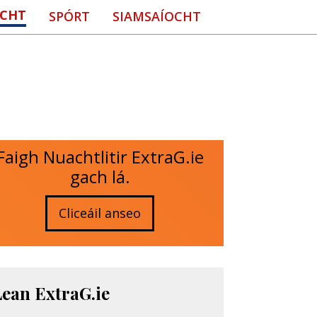
CHT
SPÓRT
SIAMSAÍOCHT
Faigh Nuachtlitir ExtraG.ie
gach lá.
Cliceáil anseo
Lean ExtraG.ie