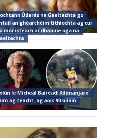
ochtann Údarás na Gaeltachta go
hfuil an ghéarchéim tithíochta ag cur
o mór isteach ar dhaoine óga na
aeltachta
olún le Micheál Bairéad: Kilimanjaro,
áim ag teacht, ag aois 90 bliain