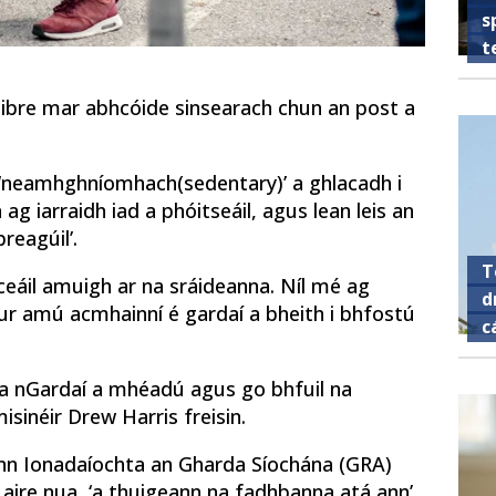
s
t
d oibre mar abhcóide sinsearach chun an post a
st ‘neamhghníomhach
(sedentary)’ a ghlacadh i
ag iarraidh iad a phóitseáil, agus lean leis an
reagúil’.
T
ceáil amuigh ar na sráideanna. Níl mé ag
d
Is cur amú acmhainní é gardaí a bheith i bhfostú
c
n na nGardaí a mhéadú agus go bhfuil na
misinéir Drew Harris freisin.
mann Ionadaíochta an Gharda Síochána (GRA)
n aire nua, ‘a thuigeann na fadhbanna atá ann’.