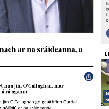
B
i
f
b
mach ar na sráideanna, a
L
rt nua Jim O’Callaghan, mar
 á rá againn’
N
s
ua Jim O’Callaghan go gcaithfidh Gardaí
póilíniú ar na sráideanna.