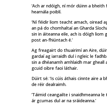
‘Ach ar ndóigh, ní mór dúinn a bheith
hearnála poiblí.
‘Ní féidir liom teacht amach, oiread 
an pá do chomhaltaí an Gharda Síochá
sin in áiteanna eile, ach is dóigh liom
post an-fhiúntach é.’
Ag freagairt do thuairimí an Aire, d
gardaí ag iarraidh dul i ngleic le fadhb
sin a dhéanamh amhlaidh mar gheall a
gcuid oibre faoi láthair.
Dúirt sé: ‘Is cúis áthais cinnte aire a
de réir dealraimh.
‘Táimid ceangailte i snaidhmeanna le t
ár gcumas dul ar na sráideanna.’