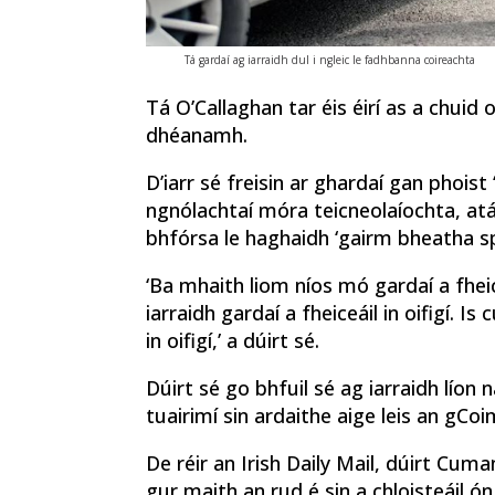
Tá gardaí ag iarraidh dul i ngleic le fadhbanna coireachta
Tá O’Callaghan tar éis éirí as a chui
dhéanamh.
D’iarr sé freisin ar ghardaí gan phoi
ngnólachtaí móra teicneolaíochta, atá 
bhfórsa le haghaidh ‘gairm bheatha sp
‘Ba mhaith liom níos mó gardaí a fhei
iarraidh gardaí a fheiceáil in oifigí. 
in oifigí,’ a dúirt sé.
Dúirt sé go bhfuil sé ag iarraidh lío
tuairimí sin ardaithe aige leis an gCoi
De réir an Irish Daily Mail, dúirt Cu
gur maith an rud é sin a chloisteáil ó