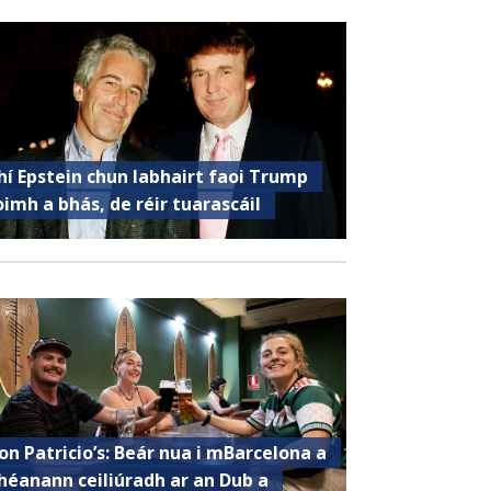
hí Epstein chun labhairt faoi Trump
oimh a bhás, de réir tuarascáil
on Patricio’s: Beár nua i mBarcelona a
héanann ceiliúradh ar an Dub a