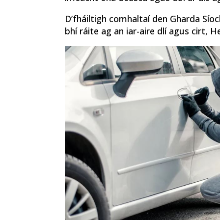
D’fháiltigh comhaltaí den Gharda Síoch
bhí ráite ag an iar-aire dlí agus cirt,