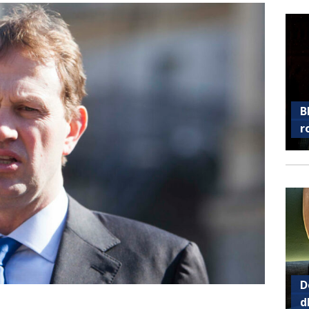
B
r
D
d