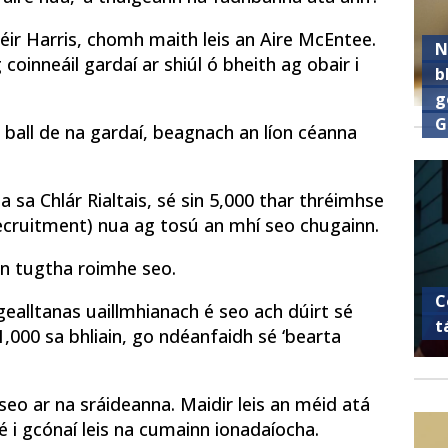
éir Harris, chomh maith leis an Aire McEntee.
N
coinneáil gardaí ar shiúl ó bheith ag obair i
b
g
G
0 ball de na gardaí, beagnach an líon céanna
a sa Chlár Rialtais, sé sin 5,000 thar thréimhse
(recruitment) nua ag tosú an mhí seo chugainn.
sin tugtha roimhe seo.
C
ealltanas uaillmhianach é seo ach dúirt sé
t
000 sa bhliain, go ndéanfaidh sé ‘bearta
nseo ar na sráideanna. Maidir leis an méid atá
mé i gcónaí leis na cumainn ionadaíocha.