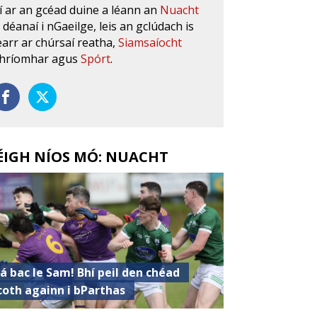
í ar an gcéad duine a léann an
Nuacht
s déanaí i nGaeilge, leis an gclúdach is
earr ar chúrsaí reatha,
Siamsaíocht
hríomhar agus
Spórt
.
ÉIGH NÍOS MÓ: NUACHT
á bac le Sam! Bhí peil den chéad
coth againn i bParthas