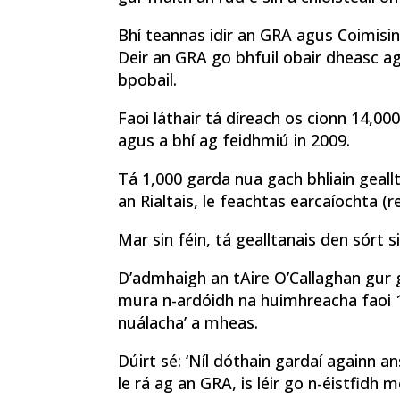
Bhí teannas idir an GRA agus Coimisin
Deir an GRA go bhfuil obair dheasc ag 
bpobail.
Faoi láthair tá díreach os cionn 14,00
agus a bhí ag feidhmiú in 2009.
Tá 1,000 garda nua gach bhliain geallt
an Rialtais, le feachtas earcaíochta 
Mar sin féin, tá gealltanais den sórt 
D’admhaigh an tAire O’Callaghan gur g
mura n-ardóidh na huimhreacha faoi 1,
nuálacha’ a mheas.
Dúirt sé: ‘Níl dóthain gardaí againn a
le rá ag an GRA, is léir go n-éistfidh 