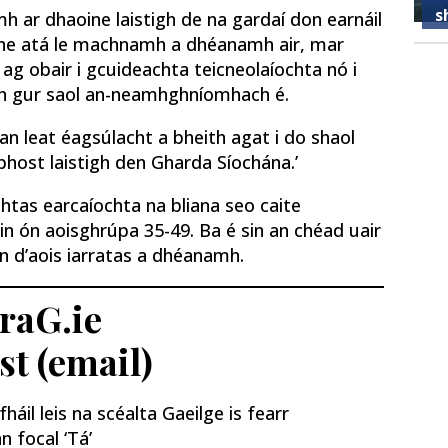
s
mh ar dhaoine laistigh de na gardaí don earnáil
oine atá le machnamh a dhéanamh air, mar
h ag obair i gcuideachta teicneolaíochta nó i
ch gur saol an-neamhghníomhach
é.
an leat éagsúlacht a bheith agat i do shaol
host laistigh den Gharda Síochána.’
htas earcaíochta na bliana seo caite
in ón aoisghrúpa 35-49. Ba é sin an chéad uair
in d’aois iarratas a dhéanamh.
traG.ie
st (email)
áil leis na scéalta Gaeilge is fearr
n focal ‘Tá’