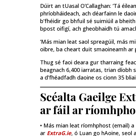
Dúirt an tUasal O’Callaghan: ‘Tá éilea
phríobháideach, ach déarfainn le da
b’fhéidir go bhfuil sé suimiúil a bheit
bpost oifigí, ach gheobhaidh tú ama
‘Más mian leat saol spreagúil, más mi
oibre, ba cheart duit smaoineamh ar p
Thug sé faoi deara gur tharraing feac
beagnach 6,400 iarratas, trian díobh s
a d’fhéadfadh daoine os cionn 35 blia
Scéalta Gaeilge Ex
ar fáil ar ríomhpho
• Más mian leat ríomhphost (email) a fh
ar
ExtraG.ie
, ó Luan go hAoine, seol a