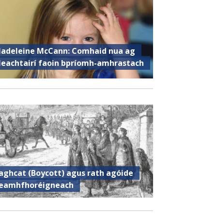
adeleine McCann: Comhaid nua ag
leachtairí faoin bpríomh-amhrastach
aghcat (Boycott) agus rath agóide
eamhfhoréigneach