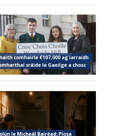
haith comhairle €107,000 ag iarraidh
omharthaí sráide le Gaeilge a chosc
olún le Micheál Bairéad: Píosa