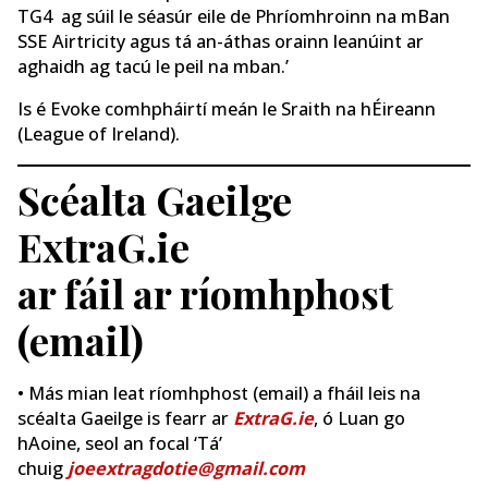
TG4 ag súil le séasúr eile de Phríomhroinn na mBan
SSE Airtricity agus tá an-áthas orainn leanúint ar
aghaidh ag tacú le peil na mban.’
Is é Evoke comhpháirtí meán le Sraith na hÉireann
(League of Ireland).
Scéalta Gaeilge
ExtraG.ie
ar fáil ar ríomhphost
(email)
• Más mian leat ríomhphost (email) a fháil leis na
scéalta Gaeilge is fearr ar
ExtraG.ie
, ó Luan go
hAoine, seol an focal ‘Tá’
chuig
joeextragdotie@gmail.com