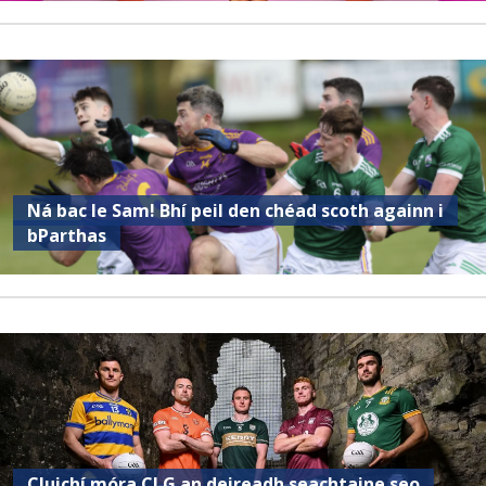
Ná bac le Sam! Bhí peil den chéad scoth againn i
bParthas
Cluichí móra CLG an deireadh seachtaine seo