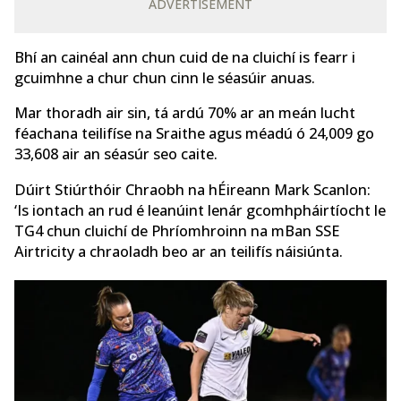
ADVERTISEMENT
Bhí an cainéal ann chun cuid de na cluichí is fearr i
gcuimhne a chur chun cinn le séasúir anuas.
Mar thoradh air sin, tá ardú 70% ar an meán lucht
féachana teilifíse na Sraithe agus méadú ó 24,009 go
33,608 air an séasúr seo caite.
Dúirt Stiúrthóir Chraobh na hÉireann Mark Scanlon:
‘Is iontach an rud é leanúint lenár gcomhpháirtíocht le
TG4 chun cluichí de Phríomhroinn na mBan SSE
Airtricity a chraoladh beo ar an teilifís náisiúnta.