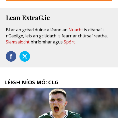
Lean ExtraG.ie
Bí ar an gcéad duine a léann an
Nuacht
is déanaí i
nGaeilge, leis an gclúdach is fearr ar chúrsaí reatha,
Siamsaíocht
bhríomhar agus
Spórt
.
LÉIGH NÍOS MÓ: CLG