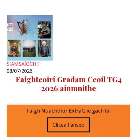
SIAMSAÍOCHT
08/07/2026
Faighteoirí Gradam Ceoil TG4
2026 ainmnithe
Faigh Nuachtlitir ExtraG.ie gach lá.
Cliceáil anseo