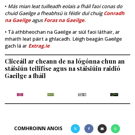
•
Más mian leat tuilleadh eolais a fháil faoi conas do
chuid Gaeilge a fheabhsú is féidir dul chuig
Conradh
na Gaeilge
agus
Foras na Gaeilge
.
• Tá athbheochan na Gaeilge ar siúl faoi láthair, ar
mhaith leat páirt a ghlacadh. Léigh beagán Gaeilge
gach lá ar
Extrag.ie
Cliceáil ar cheann de na lógónna chun an
stáisiún teilifíse agus na stáisiúin raidió
Gaeilge a fháil
COMHROINN ANOIS