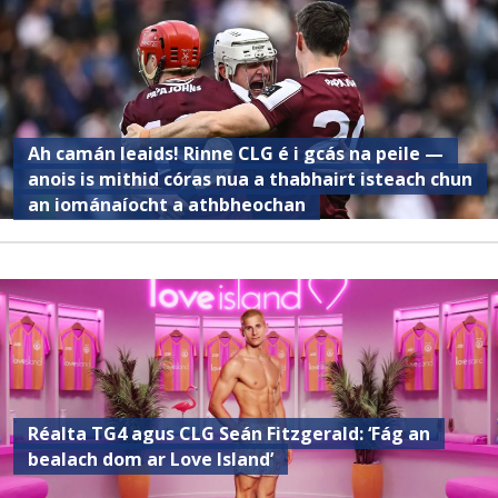
Ah camán leaids! Rinne CLG é i gcás na peile —
anois is mithid córas nua a thabhairt isteach chun
an iománaíocht a athbheochan
Réalta TG4 agus CLG Seán Fitzgerald: ‘Fág an
bealach dom ar Love Island’