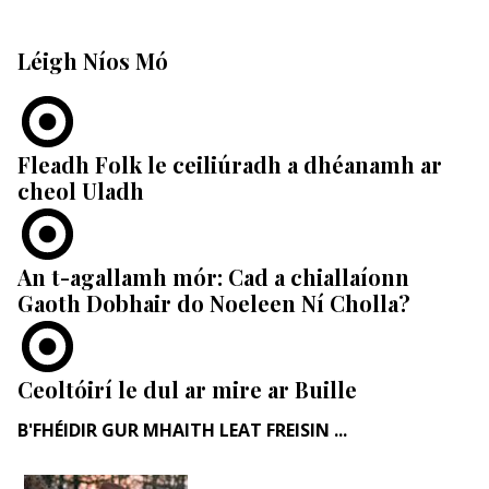
Léigh Níos Mó
Fleadh Folk le ceiliúradh a dhéanamh ar
cheol Uladh
An t-agallamh mór: Cad a chiallaíonn
Gaoth Dobhair do Noeleen Ní Cholla?
Ceoltóirí le dul ar mire ar Buille
B'FHÉIDIR GUR MHAITH LEAT FREISIN ...