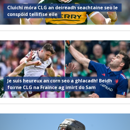
Cluichí móra CLG an deireadh seachtaine seo le
conspóid teilifíse eile
Je suis heureux an corn seo a ghlacadh! Beidh
foirne CLG na Fraince ag imirt do Sam