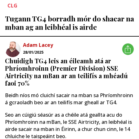
CLG
Tugann TG4 borradh mór do shacar na
mban ag an leibhéal is airde
Adam Lacey
28/01/2025
Chuidigh TG4 leis an éileamh atá ar
Phríomhroinn (Premier Division) SSE
Airtricity na mBan ar an teilifís a mhéadú
faoi 70%
Beidh níos mó cluichí sacair na mban sa Phríomhroinn
á gcraoladh beo ar an teilifís mar gheall ar TG4.
Seo an cúigiú séasúr as a chéile atá geallta acu do
Phríomhroinn na mBan, le SSE Airtricity, an leibhéal is
airde sacair na mban in Éirinn, a chur chun cinn, le 14
chluiche le taispeáint beo.