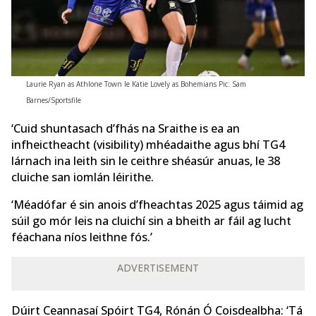
Laurie Ryan as Athlone Town le Katie Lovely as Bohemians Pic: Sam
Barnes/Sportsfile
‘Cuid shuntasach d’fhás na Sraithe is ea an
infheictheacht (visibility) mhéadaithe agus bhí TG4
lárnach ina leith sin le ceithre shéasúr anuas, le 38
cluiche san iomlán léirithe.
‘Méadófar é sin anois d’fheachtas 2025 agus táimid ag
súil go mór leis na cluichí sin a bheith ar fáil ag lucht
féachana níos leithne fós.’
ADVERTISEMENT
Dúirt Ceannasaí Spóirt TG4, Rónán Ó Coisdealbha: ‘Tá