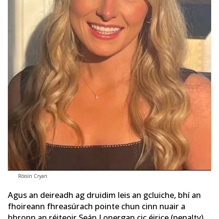
Róisín Cryan
Agus an deireadh ag druidim leis an gcluiche, bhí an
fhoireann fhreasúrach pointe chun cinn nuair a
bhronn an réiteoir Seán Lonergan cic éirice (penalty)