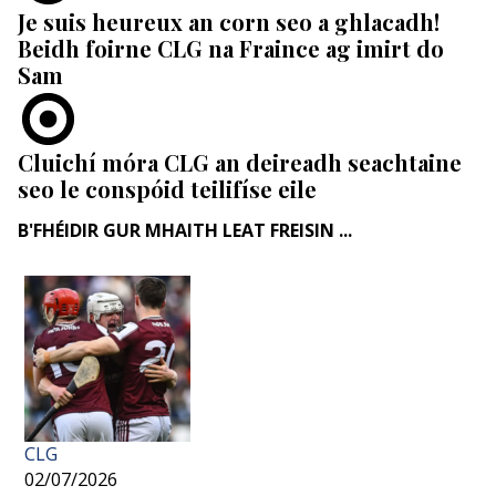
Je suis heureux an corn seo a ghlacadh!
Beidh foirne CLG na Fraince ag imirt do
Sam
Cluichí móra CLG an deireadh seachtaine
seo le conspóid teilifíse eile
B'FHÉIDIR GUR MHAITH LEAT FREISIN ...
CLG
02/07/2026