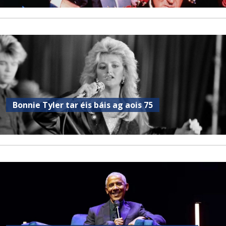
Bonnie Tyler tar éis báis ag aois 75