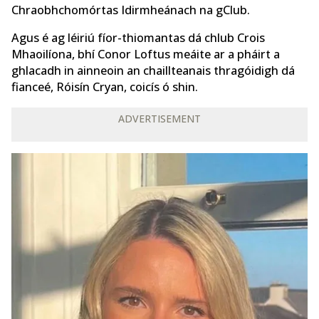
Chraobhchomórtas Idirmheánach na gClub.
Agus é ag léiriú fíor-thiomantas dá chlub Crois
Mhaoilíona, bhí Conor Loftus meáite ar a pháirt a
ghlacadh in ainneoin an chaillteanais thragóidigh dá
fianceé, Róisín Cryan, coicís ó shin.
ADVERTISEMENT