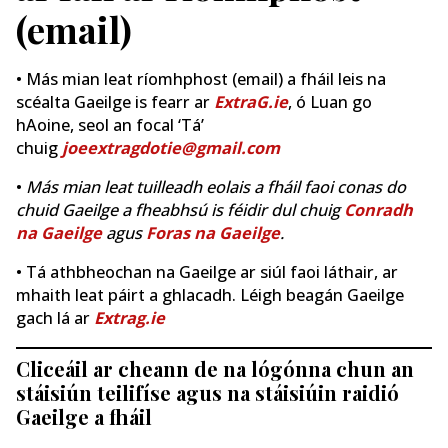
(email)
• Más mian leat ríomhphost (email) a fháil leis na
scéalta Gaeilge is fearr ar
ExtraG.ie
, ó Luan go
hAoine, seol an focal ‘Tá’
chuig
joeextragdotie@gmail.com
•
Más mian leat tuilleadh eolais a fháil faoi conas do
chuid Gaeilge a fheabhsú is féidir dul chuig
Conradh
na Gaeilge
agus
Foras na Gaeilge
.
• Tá athbheochan na Gaeilge ar siúl faoi láthair, ar
mhaith leat páirt a ghlacadh. Léigh beagán Gaeilge
gach lá ar
Extrag.ie
Cliceáil ar cheann de na lógónna chun an
stáisiún teilifíse agus na stáisiúin raidió
Gaeilge a fháil