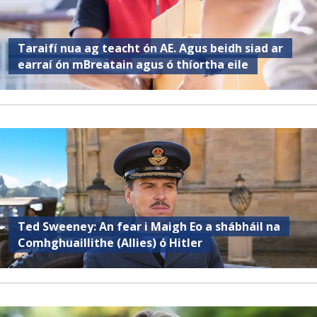
Taraifí nua ag teacht ón AE. Agus beidh siad ar
earraí ón mBreatain agus ó thíortha eile
Ted Sweeney: An fear i Maigh Eo a shábháil na
Comhghuaillithe (Allies) ó Hitler