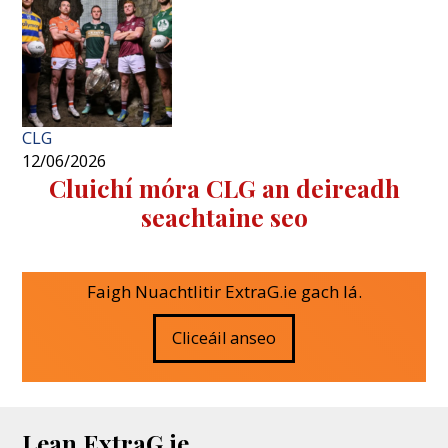
CLG
12/06/2026
Cluichí móra CLG an deireadh
seachtaine seo
Faigh Nuachtlitir ExtraG.ie gach lá.
Cliceáil anseo
Lean ExtraG.ie