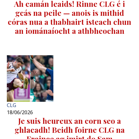
Ah camán leaids! Rinne CLG é i
gcás na peile — anois is mithid
córas nua a thabhairt isteach chun
an iománaíocht a athbheochan
CLG
18/06/2026
Je suis heureux an corn seo a
ghlacadh! Beidh foirne CLG na
Fraince ag imirt do Sam