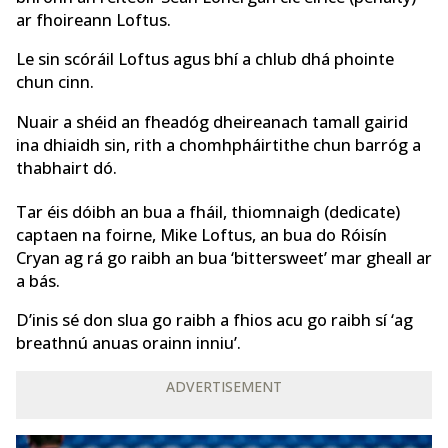
ar fhoireann Loftus.
Le sin scóráil Loftus agus bhí a chlub dhá phointe
chun cinn.
Nuair a shéid an fheadóg dheireanach tamall gairid
ina dhiaidh sin, rith a chomhpháirtithe chun barróg a
thabhairt dó.
Tar éis dóibh an bua a fháil, thiomnaigh (dedicate)
captaen na foirne, Mike Loftus, an bua do Róisín
Cryan ag rá go raibh an bua ‘bittersweet’ mar gheall ar
a bás.
D’inis sé don slua go raibh a fhios acu go raibh sí ‘ag
breathnú anuas orainn inniu’.
ADVERTISEMENT