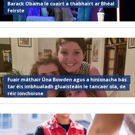
Barack Obama le cuairt a thabhairt ar Bhéal
Feirste
Fuair ​​máthair Úna Bowden agus a hiníonacha bás
tar éis imbhualadh gluaisteáin le tancaer ola, de
réir ionchoisne