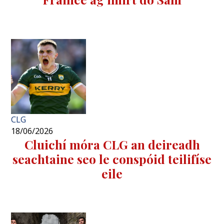
CLG
18/06/2026
Cluichí móra CLG an deireadh
seachtaine seo le conspóid teilifíse
eile