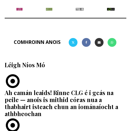
COMHROINN ANOIS
Léigh Níos Mó
Ah camán leaids! Rinne CLG é i gcás na
peile — anois is mithid córas nua a
thabhairt isteach chun an iománaíocht a
athbheochan