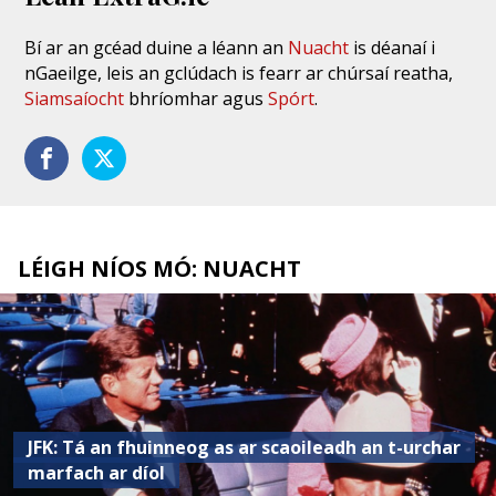
Bí ar an gcéad duine a léann an
Nuacht
is déanaí i
nGaeilge, leis an gclúdach is fearr ar chúrsaí reatha,
Siamsaíocht
bhríomhar agus
Spórt
.
LÉIGH NÍOS MÓ: NUACHT
JFK: Tá an fhuinneog as ar scaoileadh an t-urchar
marfach ar díol