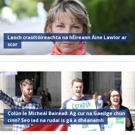
Laoch craoltóireachta na hÉireann Áine Lawlor ar
scor
Colún le Micheál Bairéad: Ag cur na Gaeilge chun
cinn? Seo iad na rudaí is gá a dhéanamh