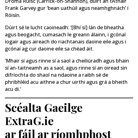
Droma Rúisc (Carrick-on-Shannon), dúirt an tAthair
Frank Garvey gur ‘bean uathúil agus neamhghnách’ í
Róisín.
Dúirt sé le lucht caoineadh: ‘[Bhí sí] lán de bheatha
agus beogacht, cumasach le greann álainn, i gcónaí
íogair agus aireach do riachtanais daoine eile agus i
gcónaí ag cur daoine eile sa chéad áit.
‘Mhair sí agus rinne sí a saol a cheiliúradh agus bhain
sí an-taitneamh as a saol, agus rinne sí an oiread sin
difríochta do shaol na ndaoine a raibh sé de
phribhléid acu aithne a chur uirthi agus grá a bheith
acu di.’
Scéalta Gaeilge
ExtraG.ie
ar fáil ar ríomhphost