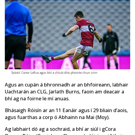
Scóráil Conor Loftus agus bhí a chlub dhá phointe chun cinn
Agus an cupán á bhronnadh ar an bhfoireann, labhair
Uachtarán an CLG, Jarlath Burns, faoin am deacair a
bhí ag na foirne le mí anuas.
Bhásaigh Róisín ar an 11 Eanáir agus í 29 bliain d’aois,
agus fuarthas a corp ó Abhainn na Mai (Moy).
Ag labhairt dó ag a sochraid, a bhí ar siúl i gCora