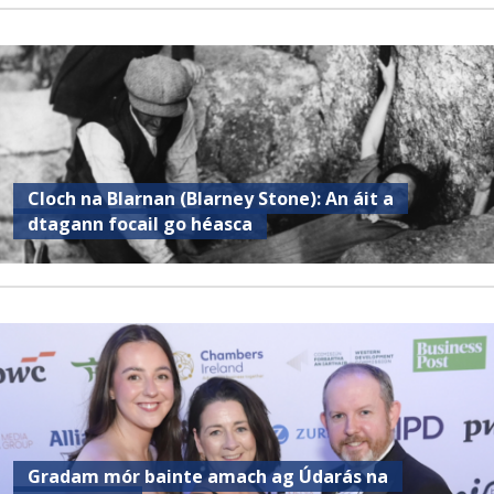
Cloch na Blarnan (Blarney Stone): An áit a
dtagann focail go héasca
Gradam mór bainte amach ag Údarás na