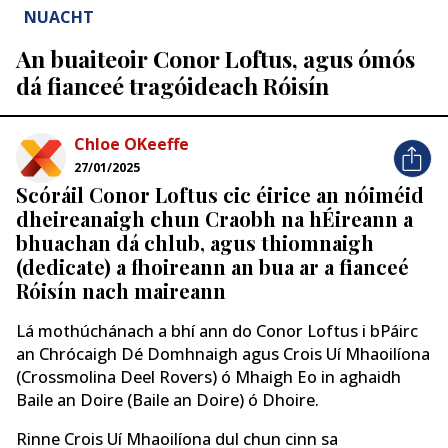
NUACHT
An buaiteoir Conor Loftus, agus ómós
dá fianceé tragóideach Róisín
Chloe OKeeffe
27/01/2025
Scóráil Conor Loftus cic éirice an nóiméid
dheireanaigh chun Craobh na hÉireann a
bhuachan dá chlub, agus thiomnaigh
(dedicate) a fhoireann an bua ar a fianceé
Róisín nach maireann
Lá mothúchánach a bhí ann do Conor Loftus i bPáirc
an Chrócaigh Dé Domhnaigh agus Crois Uí Mhaoilíona
(Crossmolina Deel Rovers) ó Mhaigh Eo in aghaidh
Baile an Doire (Baile an Doire) ó Dhoire.
Rinne Crois Uí Mhaoilíona dul chun cinn sa