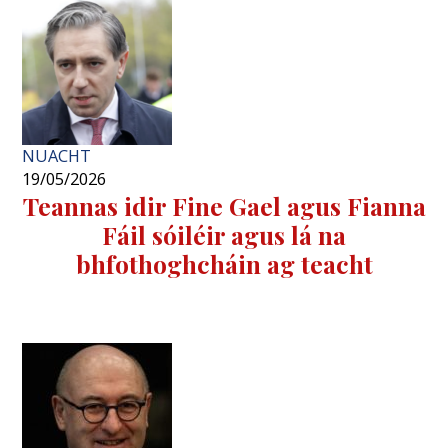
NUACHT
19/05/2026
Teannas idir Fine Gael agus Fianna
Fáil sóiléir agus lá na
bhfothoghcháin ag teacht