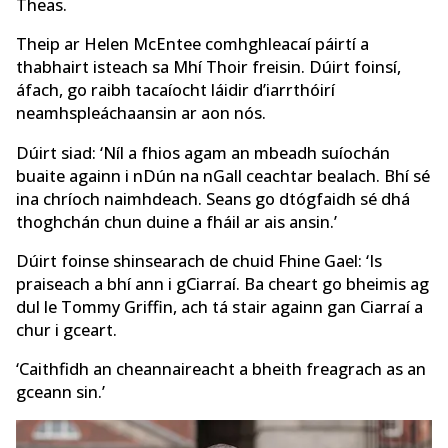
Theas.
Theip ar Helen McEntee comhghleacaí páirtí a
thabhairt isteach sa Mhí Thoir freisin. Dúirt foinsí,
áfach, go raibh tacaíocht láidir d’iarrthóirí
neamhspleáchaansin ar aon nós.
Dúirt siad: ‘Níl a fhios agam an mbeadh suíochán
buaite againn i nDún na nGall ceachtar bealach. Bhí sé
ina chríoch naimhdeach. Seans go dtógfaidh sé dhá
thoghchán chun duine a fháil ar ais ansin.’
Dúirt foinse shinsearach de chuid Fhine Gael: ‘Is
praiseach a bhí ann i gCiarraí. Ba cheart go bheimis ag
dul le Tommy Griffin, ach tá stair againn gan Ciarraí a
chur i gceart.
‘Caithfidh an cheannaireacht a bheith freagrach as an
gceann sin.’