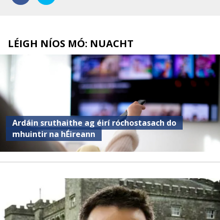
LÉIGH NÍOS MÓ: NUACHT
Ardáin sruthaithe ag éirí róchostasach do
mhuintir na hÉireann