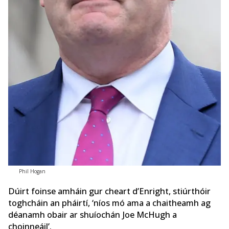
Phil Hogan
Dúirt foinse amháin gur cheart d’Enright, stiúrthóir
toghcháin an pháirtí, ‘níos mó ama a chaitheamh ag
déanamh obair ar shuíochán Joe McHugh a
choinneáil’.