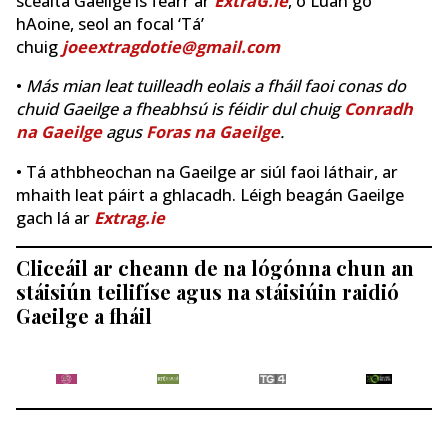
scéalta Gaeilge is fearr ar
ExtraG.ie
, ó Luan go
hAoine, seol an focal ‘Tá’
chuig
joeextragdotie@gmail.com
•
Más mian leat tuilleadh eolais a fháil faoi conas do
chuid Gaeilge a fheabhsú is féidir dul chuig
Conradh
na Gaeilge
agus
Foras na Gaeilge
.
• Tá athbheochan na Gaeilge ar siúl faoi láthair, ar
mhaith leat páirt a ghlacadh. Léigh beagán Gaeilge
gach lá ar
Extrag.ie
Cliceáil ar cheann de na lógónna chun an
stáisiún teilifíse agus na stáisiúin raidió
Gaeilge a fháil