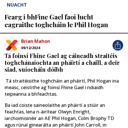
NUACHT
Fearg i bhFine Gael faoi lucht
eagraithe toghcháin le Phil Hogan
Brian Mahon
09/12/2024
Tá foinsí Fhine Gael ag cáineadh straitéis
toghchánaíochta an pháirtí a chaill, a deir
siad, suíocháin dóibh
Tá straitéisithe toghcháin an pháirtí, Phil Hogan ina
measc, ceistithe ag foinsí Fhine Gael i ndiaidh
teipeanna a bhfeachtas.
Ba iad coiste saineolaithe an pháirtí a stiúir an
feachtas, lena n-áirítear Olwyn Enright,
iarchoimisinéir an AE Phil Hogan, Colm Brophy TD
agus rúnaí ginearálta an pháirtí John Carroll, in