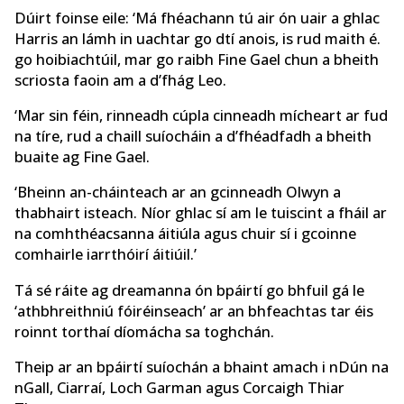
Dúirt foinse eile: ‘Má fhéachann tú air ón uair a ghlac
Harris an lámh in uachtar go dtí anois, is rud maith é.
go hoibiachtúil, mar go raibh Fine Gael chun a bheith
scriosta faoin am a d’fhág Leo.
‘Mar sin féin, rinneadh cúpla cinneadh mícheart ar fud
na tíre, rud a chaill suíocháin a d’fhéadfadh a bheith
buaite ag Fine Gael.
‘Bheinn an-cháinteach ar an gcinneadh Olwyn a
thabhairt isteach. Níor ghlac sí am le tuiscint a fháil ar
na comhthéacsanna áitiúla agus chuir sí i gcoinne
comhairle iarrthóirí áitiúil.’
Tá sé ráite ag dreamanna ón bpáirtí go bhfuil gá le
‘athbhreithniú fóiréinseach’ ar an bhfeachtas tar éis
roinnt torthaí díomácha sa toghchán.
Theip ar an bpáirtí suíochán a bhaint amach i nDún na
nGall, Ciarraí, Loch Garman agus Corcaigh Thiar