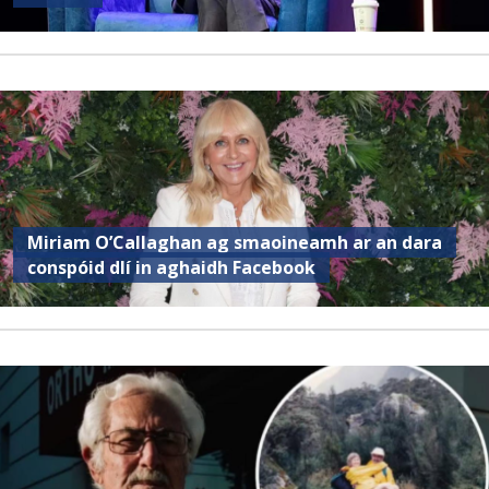
Miriam O’Callaghan ag smaoineamh ar an dara
conspóid dlí in aghaidh Facebook