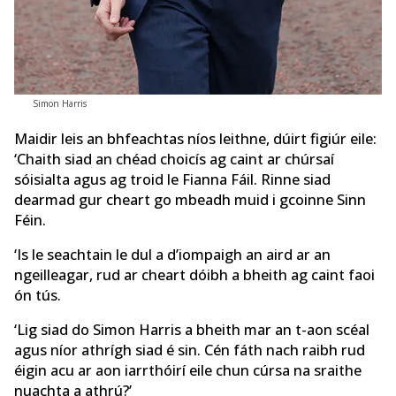
Simon Harris
Maidir leis an bhfeachtas níos leithne, dúirt figiúr eile:
‘Chaith siad an chéad choicís ag caint ar chúrsaí
sóisialta agus ag troid le Fianna Fáil. Rinne siad
dearmad gur cheart go mbeadh muid i gcoinne Sinn
Féin.
‘Is le seachtain le dul a d’iompaigh an aird ar an
ngeilleagar, rud ar cheart dóibh a bheith ag caint faoi
ón tús.
‘Lig siad do Simon Harris a bheith mar an t-aon scéal
agus níor athrígh siad é sin. Cén fáth nach raibh rud
éigin acu ar aon iarrthóirí eile chun cúrsa na sraithe
nuachta a athrú?’