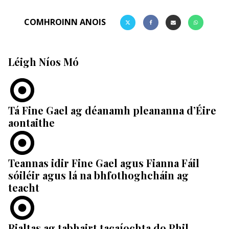
COMHROINN ANOIS
Léigh Níos Mó
Tá Fine Gael ag déanamh pleananna d’Éire
aontaithe
Teannas idir Fine Gael agus Fianna Fáil
sóiléir agus lá na bhfothoghcháin ag
teacht
Rialtas ag tabhairt tacaíochta do Phil