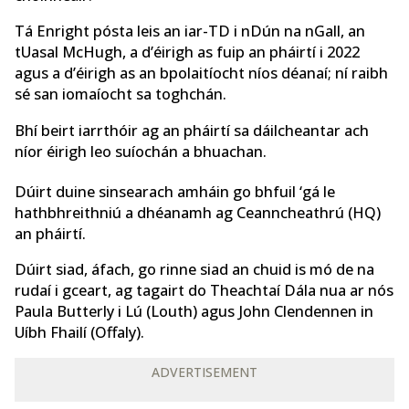
Tá Enright pósta leis an iar-TD i nDún na nGall, an
tUasal McHugh, a d’éirigh as fuip an pháirtí i 2022
agus a d’éirigh as an bpolaitíocht níos déanaí; ní raibh
sé san iomaíocht sa toghchán.
Bhí beirt iarrthóir ag an pháirtí sa dáilcheantar ach
níor éirigh leo suíochán a bhuachan.
Dúirt duine sinsearach amháin go bhfuil ‘gá le
hathbhreithniú a dhéanamh ag Ceanncheathrú (HQ)
an pháirtí.
Dúirt siad, áfach, go rinne siad an chuid is mó de na
rudaí i gceart, ag tagairt do Theachtaí Dála nua ar nós
Paula Butterly i Lú (Louth) agus John Clendennen in
Uíbh Fhailí (Offaly).
ADVERTISEMENT