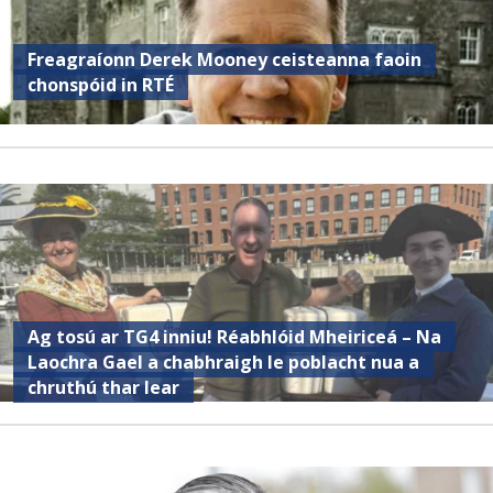
Freagraíonn Derek Mooney ceisteanna faoin
chonspóid in RTÉ
Ag tosú ar TG4 inniu! Réabhlóid Mheiriceá – Na
Laochra Gael a chabhraigh le poblacht nua a
chruthú thar lear