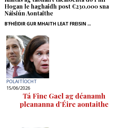
Hogan le haghaidh post €230,000 sna
Náisiún Aontaithe
B'FHÉIDIR GUR MHAITH LEAT FREISIN ...
POLAITÍOCHT
15/06/2026
Tá Fine Gael ag déanamh
pleananna d’Éire aontaithe