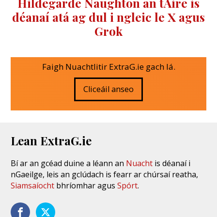
Hildegarde Naughton an tAire is
déanaí atá ag dul i ngleic le X agus
Grok
Faigh Nuachtlitir ExtraG.ie gach lá.
Cliceáil anseo
Lean ExtraG.ie
Bí ar an gcéad duine a léann an
Nuacht
is déanaí i
nGaeilge, leis an gclúdach is fearr ar chúrsaí reatha,
Siamsaíocht
bhríomhar agus
Spórt
.