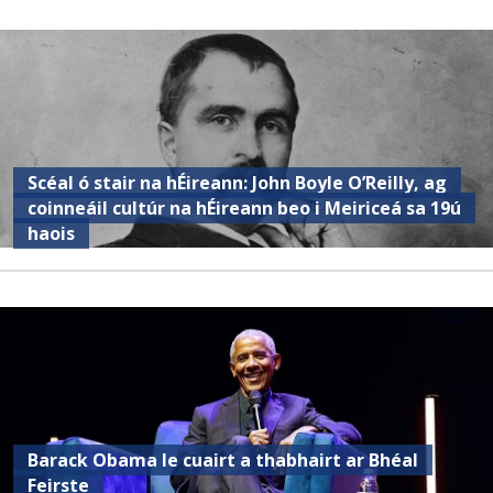
Scéal ó stair na hÉireann: John Boyle O’Reilly, ag
coinneáil cultúr na hÉireann beo i Meiriceá sa 19ú
haois
Barack Obama le cuairt a thabhairt ar Bhéal
Feirste