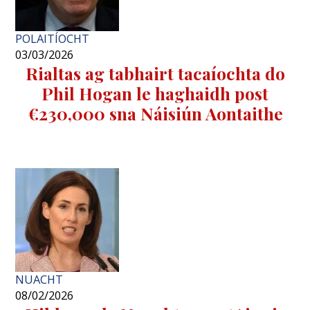
POLAITÍOCHT
03/03/2026
Rialtas ag tabhairt tacaíochta do
Phil Hogan le haghaidh post
€230,000 sna Náisiún Aontaithe
NUACHT
08/02/2026