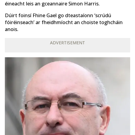
éineacht leis an gceannaire Simon Harris.
Dúirt foinsí Fhine Gael go dteastaíonn ‘scrúdú
fóiréinseach’ ar fheidhmíocht an choiste toghcháin
anois.
ADVERTISEMENT