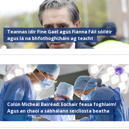
Teannas idir Fine Gael agus Fianna Fáil sóiléir
agus lá na bhfothoghcháin ag teacht
Colún Micheál Bairéad: Eochair feasa foghlaim!
Agus an chaoi a sábhálann seicliosta beatha