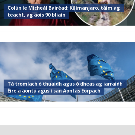
Colún le Micheál Bairéad: Kilimanjaro, táim ag
teacht, ag aois 90 bliain
Tá tromlach ó thuaidh agus ó dheas ag iarraidh
Éire a aontú agus í san Aontas Eorpach