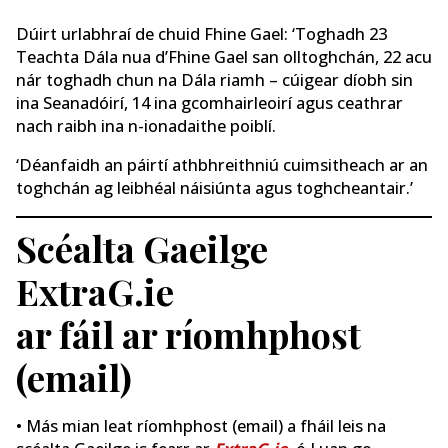
Dúirt urlabhraí de chuid Fhine Gael: ‘Toghadh 23
Teachta Dála nua d’Fhine Gael san olltoghchán, 22 acu
nár toghadh chun na Dála riamh – cúigear díobh sin
ina Seanadóirí, 14 ina gcomhairleoirí agus ceathrar
nach raibh ina n-ionadaithe poiblí.
‘Déanfaidh an páirtí athbhreithniú cuimsitheach ar an
toghchán ag leibhéal náisiúnta agus toghcheantair.’
Scéalta Gaeilge
ExtraG.ie
ar fáil ar ríomhphost
(email)
• Más mian leat ríomhphost (email) a fháil leis na