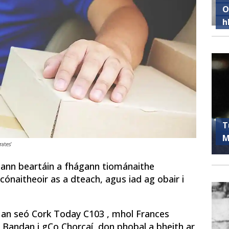
O
h
T
M
rates’
ideann beartáin a fhágann tiománaithe
cónaitheoir as a dteach, agus iad ag obair i
ar an seó Cork Today C103 , mhol Frances
 Bandan i gCo Chorcaí, don phobal a bheith ar