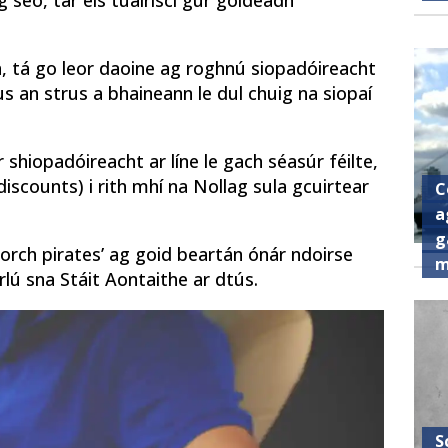
g seo, tar éis tuairiscí gur goideadh
n, tá go leor daoine ag roghnú siopadóireacht
us an strus a bhaineann le dul chuig na siopaí
shiopadóireacht ar líne le gach séasúr féilte,
 (discounts) i rith mhí na Nollag sula gcuirtear
C
a
g
porch pirates’ ag goid beartán ónár ndoirse
m
arlú sna Stáit Aontaithe ar dtús.
S