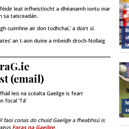
féidir leat infheistíocht a dhéanamh iontu inar
ch sa taisceadán.
gh cuimhne air don todhchaí,’ a dúirt sí.
B
s
rates’ an t-aon duine a mbeidh droch-Nollaig
l
traG.ie
st (email)
áil leis na scéalta Gaeilge is fearr
n focal ‘Tá’
N
s
il faoi conas do chuid Gaeilge a fheabhsú is
agus
Foras na Gaeilge
.