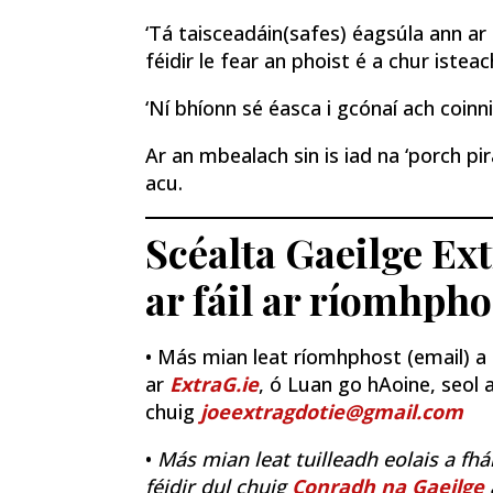
‘Tá taisceadáin
(safes) éagsúla ann ar 
féidir le fear an phoist é a chur istea
‘Ní bhíonn sé éasca i gcónaí ach coinni
Ar an mbealach sin is iad na ‘porch pi
acu.
Scéalta Gaeilge Ex
ar fáil ar ríomhpho
• Más mian leat ríomhphost (email) a fh
ar
ExtraG.ie
, ó Luan go hAoine, seol a
chuig
joeextragdotie@gmail.com
•
Más mian leat tuilleadh eolais a fhá
féidir dul chuig
Conradh na Gaeilge