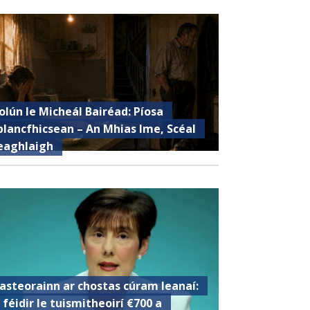
olún le Micheál Bairéad: Píosa
plancfhicsean – An Mhias Ime, Scéal
eaghlaigh
asteorainn ar chostas cúram leanaí:
s féidir le tuismitheoirí €700 a