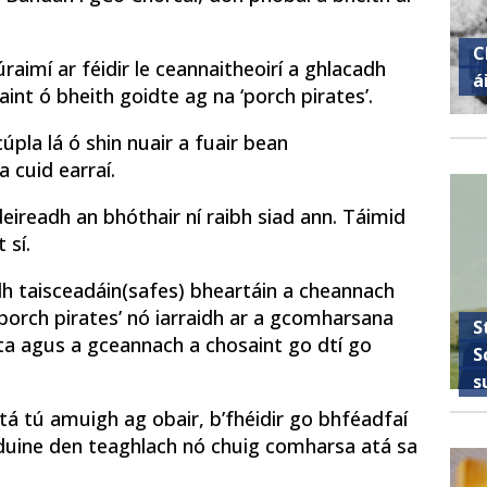
C
raimí ar féidir le ceannaitheoirí a ghlacadh
á
nt ó bheith goidte ag na ‘porch pirates’.
cúpla lá ó shin nuair a fuair bean
 cuid earraí.
ndeireadh an bhóthair ní raibh siad ann. Táimid
 sí.
h taisceadáin
(safes) bheartáin a cheannach
porch pirates’ nó iarraidh ar a gcomharsana
S
dta agus a gceannach a chosaint go dtí go
S
s
á tá tú amuigh ag obair, b’fhéidir go bhféadfaí
duine den teaghlach nó chuig comharsa atá sa