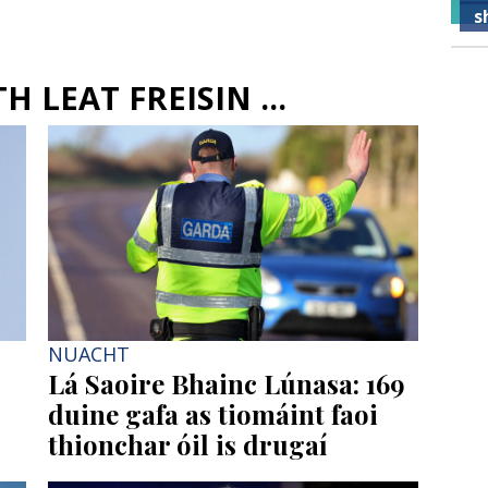
s
 LEAT FREISIN ...
NUACHT
Lá Saoire Bhainc Lúnasa: 169
duine gafa as tiomáint faoi
thionchar óil is drugaí