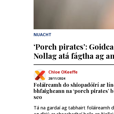
NUACHT
‘Porch pirates’: Goid
Nollag atá fágtha ag a
Chloe OKeeffe
28/11/2024
Foláireamh do shiopadóirí ar lín
bhfaigheann na ‘porch pirates’ b
seo
Tá na gardaí ag tabhairt foláireamh d