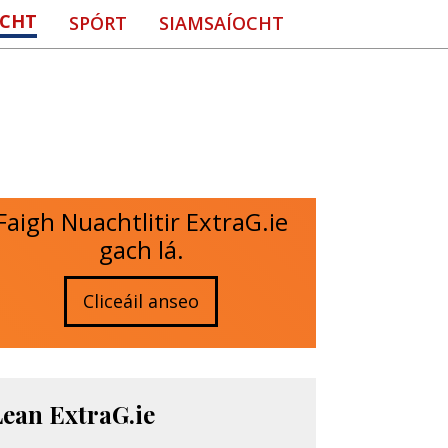
CHT
SPÓRT
SIAMSAÍOCHT
Faigh Nuachtlitir ExtraG.ie
gach lá.
Cliceáil anseo
Lean ExtraG.ie