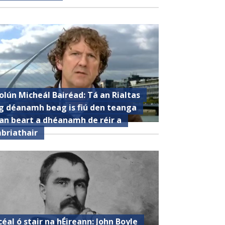
olún Micheál Bairéad: Tá an Rialtas
g déanamh beag is fiú den teanga
an beart a dhéanamh de réir a
briathair
céal ó stair na hÉireann: John Boyle