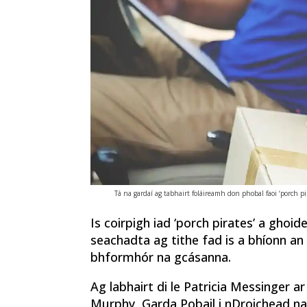
Tá na gardaí ag tabhairt foláireamh don phobal faoi ‘porch pi
Is coirpigh iad ‘porch pirates’ a gho
seachadta ag tithe fad is a bhíonn an 
bhformhór na gcásanna.
Ag labhairt di le Patricia Messinger 
Murphy, Garda Pobail i nDroichead na