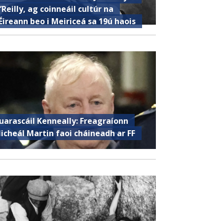
’Reilly, ag coinneáil cultúr na
Éireann beo i Meiriceá sa 19ú haois
uarascáil Kenneally: Freagraíonn
icheál Martin faoi cháineadh ar FF