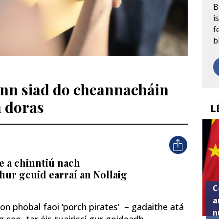
B
i
f
b
eann siad do cheannacháin
n doras
L
e a chinntiú nach
hur gcuid earraí an Nollaig
C
a
on phobal faoi ‘porch pirates’ – gadaithe atá
n