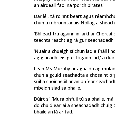
an airdeall faoi na ‘porch pirates’.
Dar léi, tá roinnt beart agus réamhchú
chun a mbronntanais Nollag a sheachai
‘Bhí eachtra againn in iarthar Chorcaí 
teachtaireacht ag rá gur seachadadh a
‘Nuair a chuaigh sí chun iad a fháil i 
ag glacadh leis gur tógadh iad,’ a dúirt
Lean Ms Murphy ar aghaidh ag molad
chun a gcuid seachadta a chosaint ó ‘
súil a choinneáil ar an bhfear seacha
mbeidh siad sa bhaile.
Dúirt sí: ‘Mura bhfuil tú sa bhaile, m
do chuid earraí a sheachadadh chuig 
bhaile an lá ar fad.