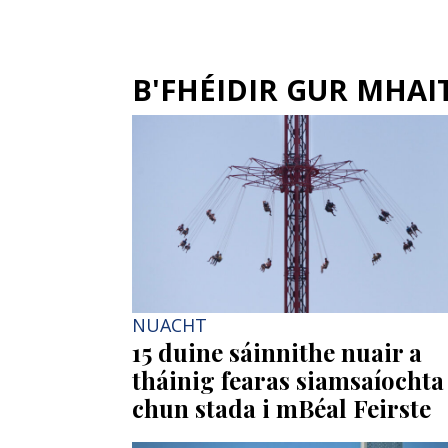
B'FHÉIDIR GUR MHAITH
NUACHT
15 duine sáinnithe nuair a
tháinig fearas siamsaíochta
chun stada i mBéal Feirste