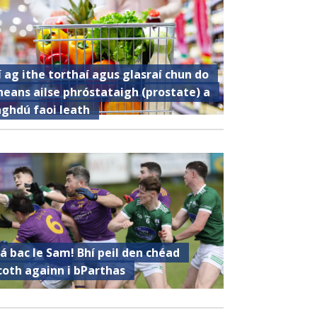
í ag ithe torthaí agus glasraí chun do
heans ailse phróstataigh (prostate) a
aghdú faoi leath
á bac le Sam! Bhí peil den chéad
coth againn i bParthas