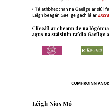
• Tá athbheochan na Gaeilge ar siúl fao
Léigh beagán Gaeilge gach lá ar
Extra
Cliceáil ar cheann de na lógónna 
agus na stáisiúin raidió Gaeilge a
COMHROINN ANOI
Léigh Níos Mó