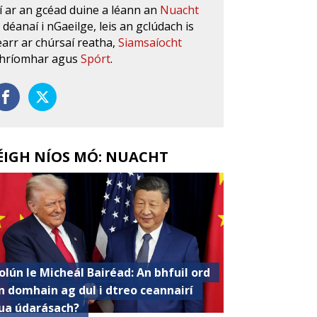
í ar an gcéad duine a léann an
Nuacht
s déanaí i nGaeilge, leis an gclúdach is
earr ar chúrsaí reatha,
Siamsaíocht
hríomhar agus
Spórt
.
ÉIGH NÍOS MÓ: NUACHT
olún le Micheál Bairéad: An bhfuil ord
n domhain ag dul i dtreo ceannairí
ua údarásach?