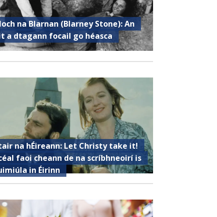
loch na Blarnan (Blarney Stone): An
it a dtagann focail go héasca
tair na hÉireann: Let Christy take it!
céal faoi cheann de na scríbhneoirí is
uimiúla in Éirinn