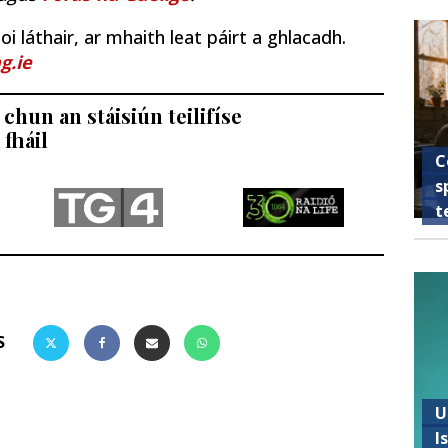
i láthair, ar mhaith leat páirt a ghlacadh.
g.ie
chun an stáisiún teilifíse
 fháil
C
s
t
S
U
I