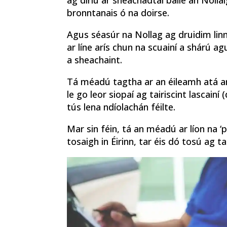
ag díriú ar sheachadtaí baile an Nollai
bronntanais ó na doirse.
Agus séasúr na Nollag ag druidim lin
ar líne arís chun na scuainí a shárú ag
a sheachaint.
Tá méadú tagtha ar an éileamh atá ar 
le go leor siopaí ag tairiscint lascainí
tús lena ndíolachán féilte.
Mar sin féin, tá an méadú ar líon na ‘
tosaigh in Éirinn, tar éis dó tosú ag t