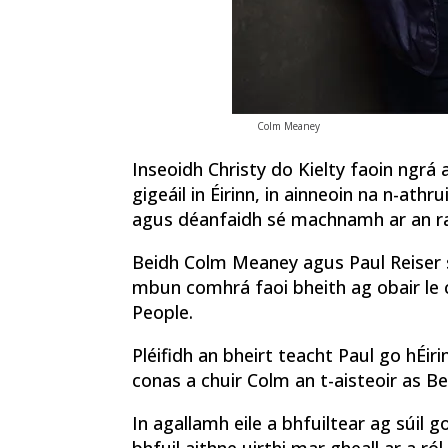
Colm Meaney
Inseoidh Christy do Kielty faoin ngrá
gigeáil in Éirinn, in ainneoin na n-athrui
agus déanfaidh sé machnamh ar an rat
Beidh Colm Meaney agus Paul Reiser sa
mbun comhrá faoi bheith ag obair le c
People.
Pléifidh an bheirt teacht Paul go hÉir
conas a chuir Colm an t-aisteoir as Bev
In agallamh eile a bhfuiltear ag súil g