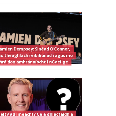
amien Dempsey: Sinéad O’Connor,
o theaghlach reibiliúnach agus mo
hrá don amhránaíocht i nGaeilge
ielty ag imeacht? Cé a ghlacfaidh a