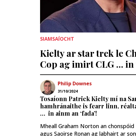
SIAMSAÍOCHT
Kielty ar star trek le C
Cop ag imirt CLG … in 
Philip Downes
31/10/2024
Tosaíonn Patrick Kielty mí na S
hamhránaithe is fearr linn, réa
… in ainm an ‘fada’!
Mheall Graham Norton an chonspóid an 
agus Saoirse Ronan ag labhairt ar son