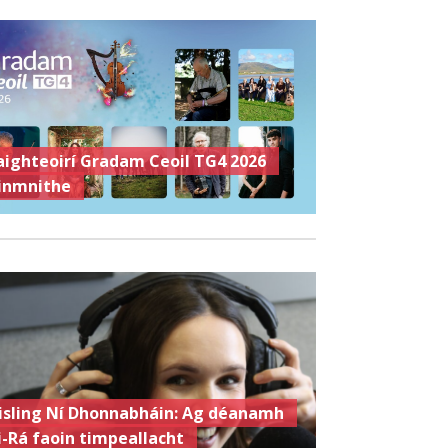
aighteoirí Gradam Ceoil TG4 2026
inmnithe
isling Ní Dhonnabháin: Ag déanamh
i-Rá faoin timpeallacht