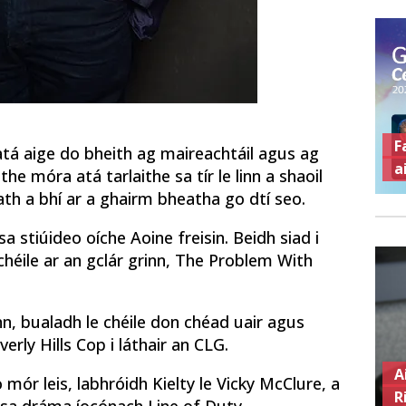
F
 atá aige do bheith ag maireachtáil agus ag
a
the móra atá tarlaithe sa tír le linn a shaoil ​​
h a bhí ar a ghairm bheatha go dtí seo.
 stiúideo oíche Aoine freisin. Beidh siad i
héile ar an gclár grinn, The Problem With
inn, bualadh le chéile don chéad uair agus
erly Hills Cop i láthair an CLG.
A
o mór leis, labhróidh Kielty le Vicky McClure, a
R