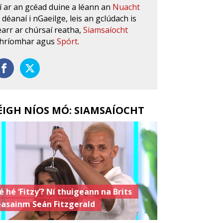
í ar an gcéad duine a léann an
Nuacht
s déanaí i nGaeilge, leis an gclúdach is
earr ar chúrsaí reatha,
Siamsaíocht
hríomhar agus
Spórt
.
ÉIGH NÍOS MÓ: SIAMSAÍOCHT
é hé ‘Fitzy’? Ní thuigeann na Brits
easainm Seán Fitzgerald