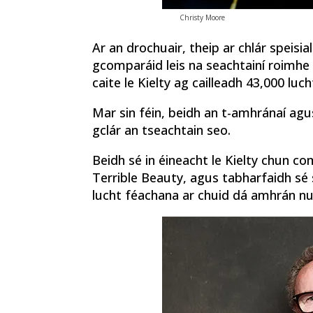
Christy Moore
Ar an drochuair, theip ar chlár speis
gcomparáid leis na seachtainí roimhe 
caite le Kielty ag cailleadh 43,000 luc
Mar sin féin, beidh an t-amhránaí ag
gclár an tseachtain seo.
Beidh sé in éineacht le Kielty chun 
Terrible Beauty, agus tabharfaidh sé
lucht féachana ar chuid dá amhrán nu