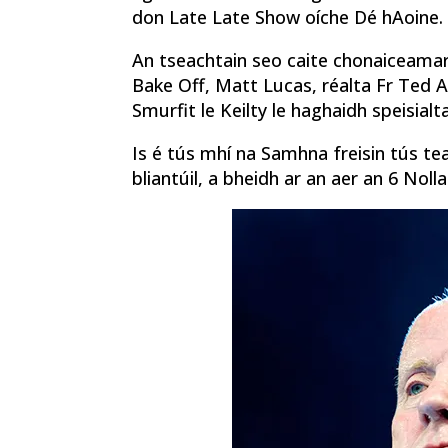
don Late Late Show oíche Dé hAoine.
An tseachtain seo caite chonaiceamar 
Bake Off, Matt Lucas, réalta Fr Ted A
Smurfit le Keilty le haghaidh speisial
Is é tús mhí na Samhna freisin tús t
bliantúil, a bheidh ar an aer an 6 Nolla