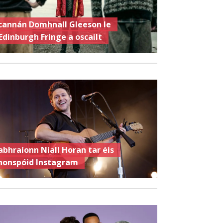
cannán Domhnall Gleeson le
Edinburgh Fringe a oscailt
abhraíonn Niall Horan tar éis
honspóid Instagram