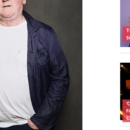
T
S
‘
F
C