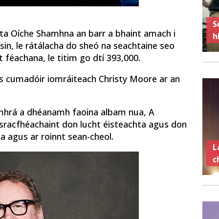
S
ialta Oíche Shamhna an barr a bhaint amach i
h
sin, le rátálacha do sheó na seachtaine seo
ht féachana, le titim go dtí 393,000.
us cumadóir iomráiteach Christy Moore ar an
comhrá a dhéanamh faoina albam nua, A
 sracfhéachaint don lucht éisteachta agus don
a agus ar roinnt sean-cheol.
L
c