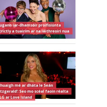
ugann iar-dhamsóir proifisiúnta
trictly a tuairim ar na láithreoirí nua
Chuaigh mé ar dháta le Seán
itzgerald’: Seo mo scéal faoin réalta
LG ar Love Island