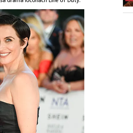
ól sa dráma íocónach Line of Duty.