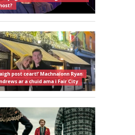
host?
Faigh post ceart!’ Machnaíonn Ryan
ndrews ar a chuid ama i Fair City