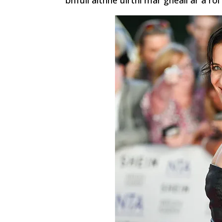
bhfuil aithne uirthi mar gheall ar a r