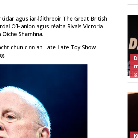
údar agus iar-láithreoir The Great British
rdal O’Hanlon agus réalta Rivals Victoria
ta Oíche Shamhna.
eacht chun cinn an Late Late Toy Show
ig.
D
m
g
K