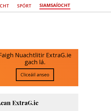
SIAMSAÍOCHT
CHT
SPÓRT
Faigh Nuachtlitir ExtraG.ie
gach lá.
Cliceáil anseo
Lean ExtraG.ie