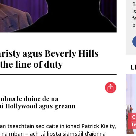
B
i
f
b
hristy agus Beverly Hills
the line of duty
L
amhna le duine de na
ltaí Hollywood agus greann
C
l
tseachtain seo caite in ionad Patrick Kielty,
 na mban – ach tá liosta siamsúil d’aíonna