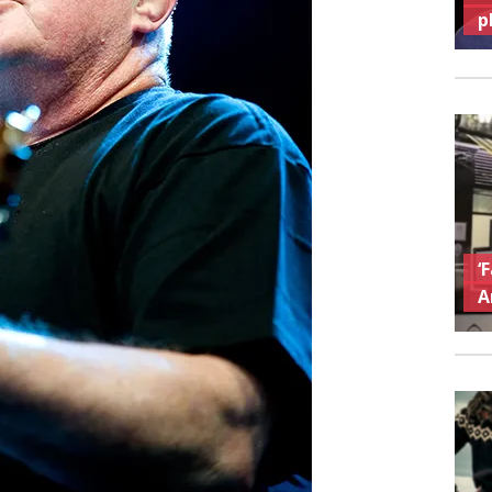
p
‘
A