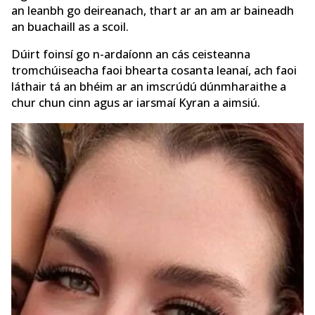
an leanbh go deireanach, thart ar an am ar baineadh
an buachaill as a scoil.
Dúirt foinsí go n-ardaíonn an cás ceisteanna
tromchúiseacha faoi bhearta cosanta leanaí, ach faoi
láthair tá an bhéim ar an imscrúdú dúnmharaithe a
chur chun cinn agus ar iarsmaí Kyran a aimsiú.