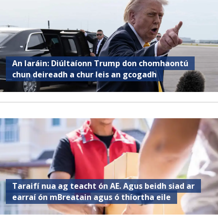
An Iaráin: Diúltaíonn Trump don chomhaontú
chun deireadh a chur leis an gcogadh
Taraifí nua ag teacht ón AE. Agus beidh siad ar
earraí ón mBreatain agus ó thíortha eile