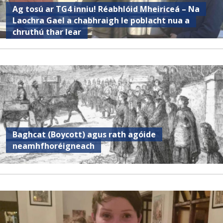
Ag tosú ar TG4 inniu! Réabhlóid Mheiriceá – Na
Laochra Gael a chabhraigh le poblacht nua a
chruthú thar lear
Baghcat (Boycott) agus rath agóide
neamhfhoréigneach