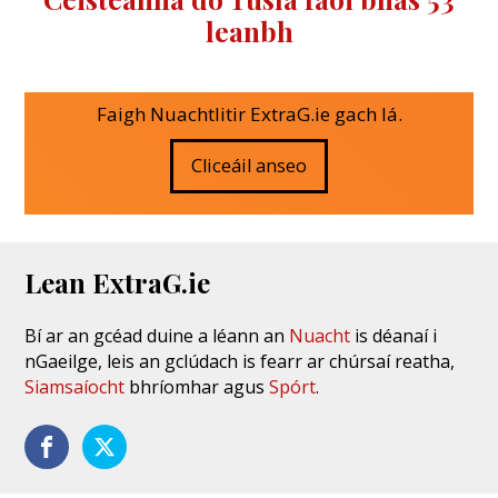
leanbh
Faigh Nuachtlitir ExtraG.ie gach lá.
Cliceáil anseo
Lean ExtraG.ie
Bí ar an gcéad duine a léann an
Nuacht
is déanaí i
nGaeilge, leis an gclúdach is fearr ar chúrsaí reatha,
Siamsaíocht
bhríomhar agus
Spórt
.