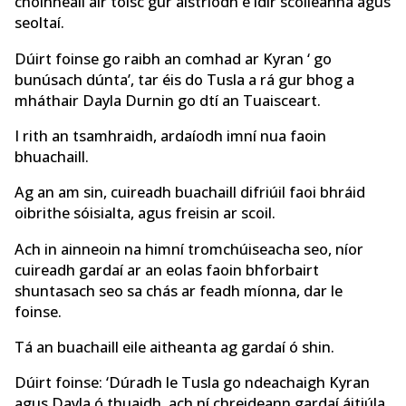
choinneáil air toisc gur aistríodh é idir scoileanna agus
seoltaí.
Dúirt foinse go raibh an comhad ar Kyran ‘ go
bunúsach dúnta’, tar éis do Tusla a rá gur bhog a
mháthair Dayla Durnin go dtí an Tuaisceart.
I rith an tsamhraidh, ardaíodh imní nua faoin
bhuachaill.
Ag an am sin, cuireadh buachaill difriúil faoi bhráid
oibrithe sóisialta, agus freisin ar scoil.
Ach in ainneoin na himní tromchúiseacha seo, níor
cuireadh gardaí ar an eolas faoin bhforbairt
shuntasach seo sa chás ar feadh míonna, dar le
foinse.
Tá an buachaill eile aitheanta ag gardaí ó shin.
Dúirt foinse: ‘Dúradh le Tusla go ndeachaigh Kyran
agus Dayla ó thuaidh, ach ní chreideann gardaí áitiúla