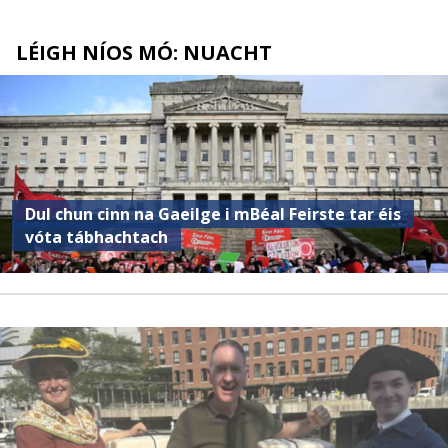
LÉIGH NÍOS MÓ: NUACHT
Dul chun cinn na Gaeilge i mBéal Feirste tar éis
vóta tábhachtach