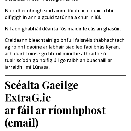
Níor dheimhnigh siad ainm dóibh ach nuair a bhí
oifigigh in ann a gcuid tatúnna a chur in iúl.
Níl aon ghabháil déanta fós maidir le cás an ghasúir.
Creideann bleachtairí go bhfuil faisnéis thábhachtach
ag roinnt daoine ar labhair siad leo faoi bhás Kyran,
ach dúirt foinse go bhfuil mínithe athraithe ó
tuairiscíodh go hoifigiúil go raibh an buachaill ar
iarraidh i mí Lúnasa.
Scéalta Gaeilge
ExtraG.ie
ar fáil ar ríomhphost
(email)