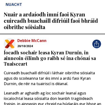
NUACHT
Nuair a ardaíodh imní faoi Kyran
cuireadh buachaill difriúil faoi bhráid
oibrithe sóisialta
Debbie McCann
20/10/2024
Íocadh sochair leasa Kyran Durnin, in
ainneoin éilimh go raibh sé ina chónaí sa
Tuaisceart
Cuireadh buachaill difriúil i láthair oibrithe sóisialta
agus do scoileanna tar éis imní a ardú faoi Kyran
Durnin, de réir na tuairiscí is déanaí.
Leanadh ar aghaidh ag íoc sochair leanaí agus
íocaíochtaí leasa sóisialta don leanbh tragóideach
freisin, in ainneoin gur chreid na húdaráis gur bhog an