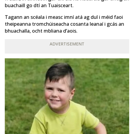
buachaill go dtí an Tuaisceart.
Tagann an scéala i measc imní atá ag dul i méid faoi
theipeanna tromchúiseacha cosanta leanaí i gcás an
bhuachalla, ocht mbliana d’aois.
ADVERTISEMENT