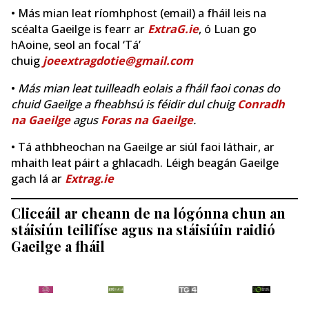
• Más mian leat ríomhphost (email) a fháil leis na
scéalta Gaeilge is fearr ar
ExtraG.ie
, ó Luan go
hAoine, seol an focal ‘Tá’
chuig
joeextragdotie@gmail.com
•
Más mian leat tuilleadh eolais a fháil faoi conas do
chuid Gaeilge a fheabhsú is féidir dul chuig
Conradh
na Gaeilge
agus
Foras na Gaeilge
.
• Tá athbheochan na Gaeilge ar siúl faoi láthair, ar
mhaith leat páirt a ghlacadh. Léigh beagán Gaeilge
gach lá ar
Extrag.ie
Cliceáil ar cheann de na lógónna chun an
stáisiún teilifíse agus na stáisiúin raidió
Gaeilge a fháil