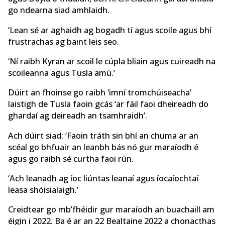
go ndearna siad amhlaidh.
‘Lean sé ar aghaidh ag bogadh tí agus scoile agus bhí
frustrachas ag baint leis seo.
‘Ní raibh Kyran ar scoil le cúpla bliain agus cuireadh na
scoileanna agus Tusla amú.’
Dúirt an fhoinse go raibh ‘imní tromchúiseacha’
laistigh de Tusla faoin gcás ‘ar fáil faoi dheireadh do
ghardaí ag deireadh an tsamhraidh’.
Ach dúirt siad: ‘Faoin tráth sin bhí an chuma ar an
scéal go bhfuair an leanbh bás nó gur maraíodh é
agus go raibh sé curtha faoi rún.
‘Ach leanadh ag íoc liúntas leanaí agus íocaíochtaí
leasa shóisialaigh.’
Creidtear go mb’fhéidir gur maraíodh an buachaill am
éigin i 2022. Ba é ar an 22 Bealtaine 2022 a chonacthas