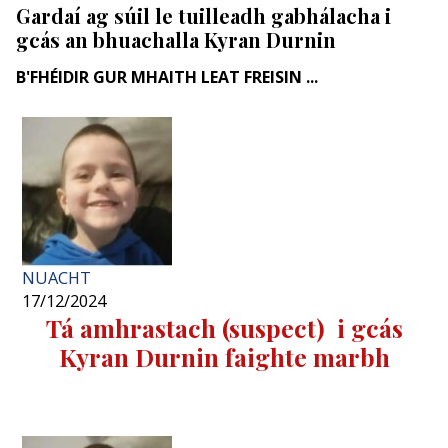
Gardaí ag súil le tuilleadh gabhálacha i
gcás an bhuachalla Kyran Durnin
B'FHÉIDIR GUR MHAITH LEAT FREISIN ...
NUACHT
17/12/2024
Tá amhrastach (suspect) i gcás
Kyran Durnin faighte marbh