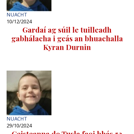
NUACHT
10/12/2024
Gardaí ag súil le tuilleadh
gabhálacha i gcás an bhuachalla
Kyran Durnin
NUACHT
29/10/2024
Ceisteanna do Tusla faoi bhás 53