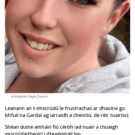
A mháthair Dayla Durnin
Leanann an t-imscrúdú le frustrachas ar dhaoine go
bhfuil na Gardaí ag iarraidh a cheistiú, de réir tuairiscí.
Shéan duine amháin fiú cérbh iad nuair a chuaigh
imscrúdaitheoirí i dteagmháil leo.