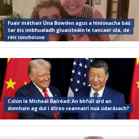
Fuair ​​máthair Úna Bowden agus a hiníonacha bás
tar éis imbhualadh gluaisteáin le tancaer ola, de
réir ionchoisne
Colún le Micheál Bairéad: An bhfuil ord an
domhain ag dul i dtreo ceannairí nua údarásach?