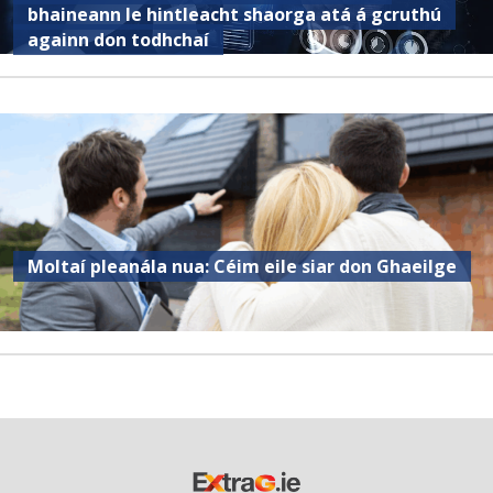
bhaineann le hintleacht shaorga atá á gcruthú
againn don todhchaí
Moltaí pleanála nua: Céim eile siar don Ghaeilge