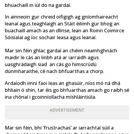
bhuachaill in iúl do na gardaí.
In ainneoin gur chreid oifigigh ag gníomhaireacht
leanaí agus teaghlaigh an Stáit éilimh gur bhog an
buachaill amach as an dlínse, lean an Roinn Coimirce
Sóisialaí ag íoc sochair leasa agus leanaí.
Mar sin féin ghlac gardaí an chéim neamhghnách
maidir le cás an linbh atá ar iarraidh agus
uasghrádaigh siad an cás go himscrúdú
dúnmharaithe, cé nach bhfuarthas a chorp.
Ardaíodh imní faoi leas an ghasúir, níos mó ná dhá
bhliain ó shin, tar éis go bhfuarthas amach go raibh sé
ina chónaí i gcoinníollacha míshláintiúla.
ADVERTISEMENT
Mar sin féin, bhí ‘frustrachas’ ar iarrachtaí súil a