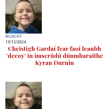
NUACHT
13/12/2024
Cheistigh Gardaí fear faoi leanbh
‘decoy’ in imscrúdú dúnmharaithe
Kyran Durnin