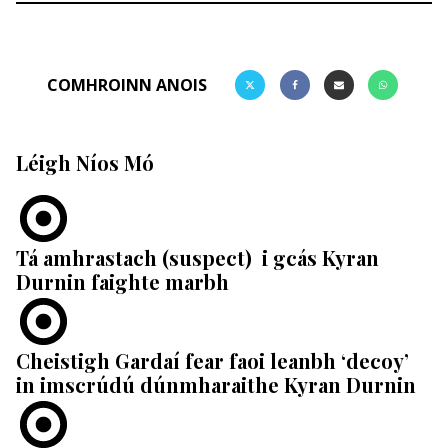
COMHROINN ANOIS
Léigh Níos Mó
Tá amhrastach (suspect) i gcás Kyran
Durnin faighte marbh
Cheistigh Gardaí fear faoi leanbh ‘decoy’
in imscrúdú dúnmharaithe Kyran Durnin