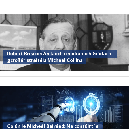
Robert Briscoe: An laoch reibiliúnach Giúdach i
gcroílár straitéis Michael Collins
Colún le Micheál Bairéad: Na contúirtí a