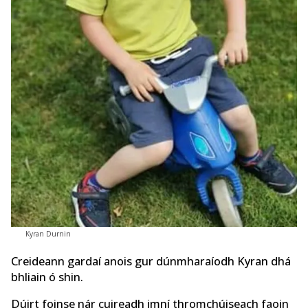
Kyran Durnin
Creideann gardaí anois gur dúnmharaíodh Kyran dhá
bhliain ó shin.
Dúirt foinse nár cuireadh imní thromchúiseach faoin