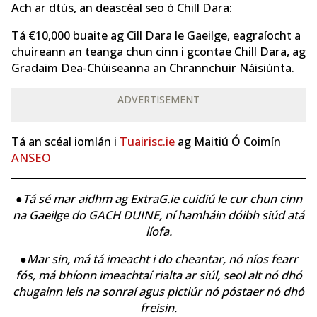
Ach ar dtús, an deascéal seo ó Chill Dara:
Tá €10,000 buaite ag Cill Dara le Gaeilge, eagraíocht a
chuireann an teanga chun cinn i gcontae Chill Dara, ag
Gradaim Dea-Chúiseanna an Chrannchuir Náisiúnta.
ADVERTISEMENT
Tá an scéal iomlán i
Tuairisc.ie
ag Maitiú Ó Coimín
ANSEO
●Tá sé mar aidhm ag ExtraG.ie cuidiú le cur chun cinn
na Gaeilge do GACH DUINE, ní hamháin dóibh siúd atá
líofa.
●Mar sin, má tá imeacht i do cheantar, nó níos fearr
fós, má bhíonn imeachtaí rialta ar siúl, seol alt nó dhó
chugainn leis na sonraí agus pictiúr nó póstaer nó dhó
freisin.