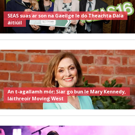
SEAS suas ar son na Gaeilge le do Theachta Dála
áitiúil
An t-agallamh mór: Siar go bun le Mary Kennedy,
láithreoir Moving West