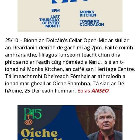
25/10 – Bíonn an Dolcáin’s Cellar Open-Mic ar siúl ar
an Déardaoin deiridh de gach mí ag 7pm. Fáilte roimh
amhránaithe, filí agus fuirseoirí teacht chun dhá
phíosa nó ar feadh cúig nóiméad a léiriú. Is é an t-
ionad ná Monks Kitchen, an caifé san Heritage Centre.
Tá imeacht mhí Dheireadh Fómhair ar athraíodh a
ionad mar gheall ar Oíche Shamhna. Tá siad ar Dé
hAoine, 25 Deireadh Fómhair.
Eolas
ANSEO