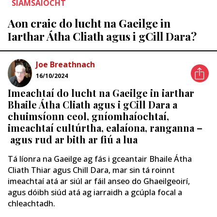
SIAMSAÍOCHT
Aon craic do lucht na Gaeilge in
Iarthar Átha Cliath agus i gCill Dara?
Joe Breathnach
16/10/2024
Imeachtaí do lucht na Gaeilge in iarthar
Bhaile Átha Cliath agus i gCill Dara a
chuimsíonn ceol, gníomhaíochtaí,
imeachtaí cultúrtha, ealaíona, ranganna –
agus rud ar bith ar fiú a lua
Tá líonra na Gaeilge ag fás i gceantair Bhaile Átha
Cliath Thiar agus Chill Dara, mar sin tá roinnt
imeachtaí atá ar siúl ar fáil anseo do Ghaeilgeoirí,
agus dóibh siúd atá ag iarraidh a gcúpla focal a
chleachtadh.