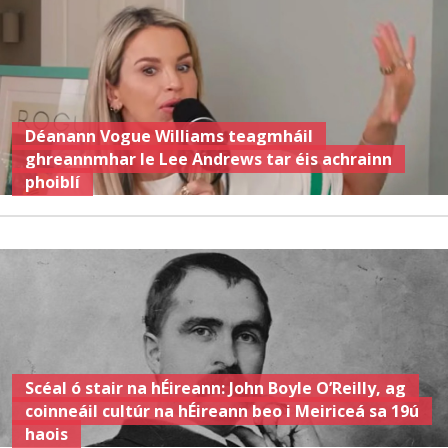
Déanann Vogue Williams teagmháil
ghreannmhar le Lee Andrews tar éis achrainn
phoiblí
Scéal ó stair na hÉireann: John Boyle O’Reilly, ag
coinneáil cultúr na hÉireann beo i Meiriceá sa 19ú
haois