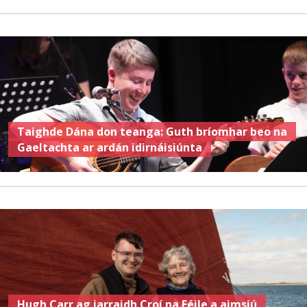
Taighde Dána don teanga: Guth bríomhar beo na
Gaeltachta ar ardán idirnáisiúnta
Hugh Carr ag iarraidh Croí na Féile a aimsiú