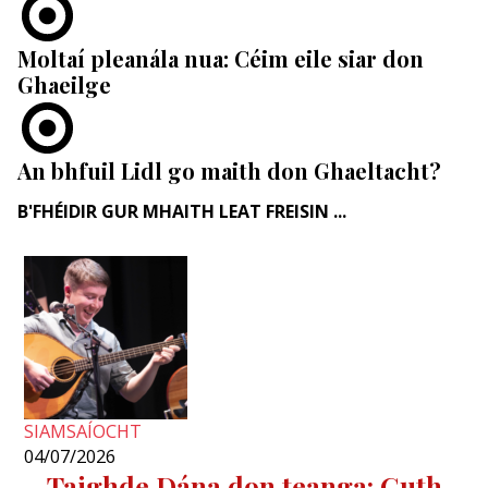
Moltaí pleanála nua: Céim eile siar don
Ghaeilge
An bhfuil Lidl go maith don Ghaeltacht?
B'FHÉIDIR GUR MHAITH LEAT FREISIN ...
SIAMSAÍOCHT
04/07/2026
Taighde Dána don teanga: Guth