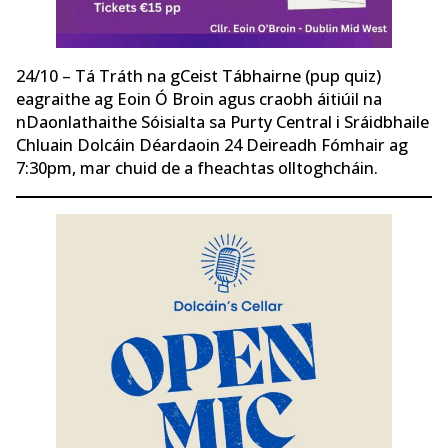
24/10 – Tá Tráth na gCeist Tábhairne (pup quiz)
eagraithe ag Eoin Ó Broin agus craobh áitiúil na
nDaonlathaithe Sóisialta sa Purty Central i Sráidbhaile
Chluain Dolcáin Déardaoin 24 Deireadh Fómhair ag
7:30pm, mar chuid de a fheachtas olltoghcháin.