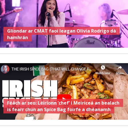
Gliondar ar CMAT faoi leagan Olivia Rodrigo dá
hamhrán
Féách ar seo: Léiríonn ‘chef’ i Meiriceá an bealach
is fearr chun an Spice Bag foirfe a dhéanamh