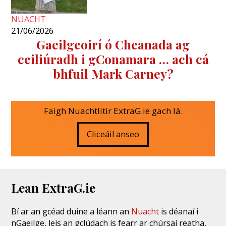
NUACHT
21/06/2026
Gaeilgeoirí ó Cheanada ag
ceiliúradh i gConamara … ach cá
bhfuil Mark Carney?
Faigh Nuachtlitir ExtraG.ie gach lá.
Cliceáil anseo
Lean ExtraG.ie
Bí ar an gcéad duine a léann an
Nuacht
is déanaí i
nGaeilge, leis an gclúdach is fearr ar chúrsaí reatha,