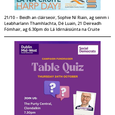
21/10 – Beidh an cláirseoir, Sophie Ní Riain, ag seinm i
Leabharlann Thamhlachta, Dé Luain, 21 Deireadh
Fómhair, ag 6.30pm do Lá Idirnáisiúnta na Cruite