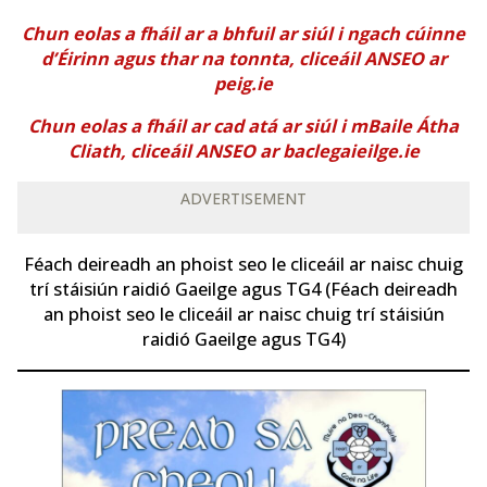
Chun eolas a fháil ar a bhfuil ar siúl i ngach cúinne
d’Éirinn agus thar na tonnta, cliceáil ANSEO ar
peig.ie
Chun eolas a fháil ar cad atá ar siúl i mBaile Átha
Cliath, cliceáil ANSEO ar baclegaieilge.ie
ADVERTISEMENT
Féach deireadh an phoist seo le cliceáil ar naisc chuig
trí stáisiún raidió Gaeilge agus TG4 (Féach deireadh
an phoist seo le cliceáil ar naisc chuig trí stáisiún
raidió Gaeilge agus TG4)