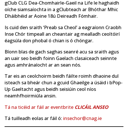
gClub CLG Dea-Chomhairle-Gaeil na Life le haghaidh
oíche siamsaíochta in a gClubteach ar Bhóthar Mhic
Dháibhéid ar Aoine 18ú Deireadh Fómhair.
Is cuid den sraith ‘Preab sa Cheol’ a eagraíonn Craobh
Inse Chór timpeall an cheantair ag mealladh ceoltóirí
éagsúla don phobal ó chian is ó chóngar.
Bíonn blas de gach saghas seanré acu sa sraith agus
an uair seo beidh foinn Gaelach clasaiceach seinnte
agus amhránaíocht ar an sean nós.
Tar eis an ceolchoirm beidh fáilte roimh dhaoine dul
isteach sa bheár chun a gcuid Ghaeilge a úsáid i bPop-
Up Gaeltacht agus beidh seisiúin ceol níos
neamhfhoirmiúla ansin.
Tá na ticéid ar fáil ar eventbrite
CLICÁIL ANSEO
Tá tuilleadh eolas ar fáil ó:
insechor@cnag.ie