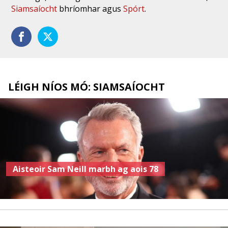
Siamsaíocht
bhríomhar agus
Spórt
.
LÉIGH NÍOS MÓ: SIAMSAÍOCHT
Aisteoir Sam Neill marbh ag aois 78