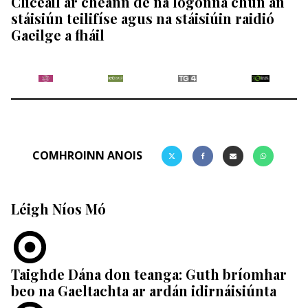
Cliceáil ar cheann de na lógónna chun an
stáisiún teilifíse agus na stáisiúin raidió
Gaeilge a fháil
COMHROINN ANOIS
Léigh Níos Mó
Taighde Dána don teanga: Guth bríomhar
beo na Gaeltachta ar ardán idirnáisiúnta