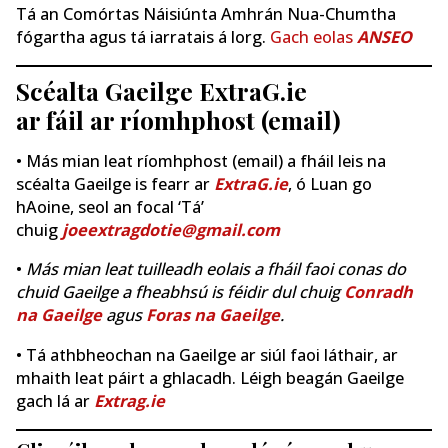
Tá an Comórtas Náisiúnta Amhrán Nua-Chumtha
fógartha agus tá iarratais á lorg.
Gach eolas
ANSEO
Scéalta Gaeilge ExtraG.ie
ar fáil ar ríomhphost (email)
• Más mian leat ríomhphost (email) a fháil leis na
scéalta Gaeilge is fearr ar
ExtraG.ie
, ó Luan go
hAoine, seol an focal ‘Tá’
chuig
joeextragdotie@gmail.com
•
Más mian leat tuilleadh eolais a fháil faoi conas do
chuid Gaeilge a fheabhsú is féidir dul chuig
Conradh
na Gaeilge
agus
Foras na Gaeilge
.
• Tá athbheochan na Gaeilge ar siúl faoi láthair, ar
mhaith leat páirt a ghlacadh. Léigh beagán Gaeilge
gach lá ar
Extrag.ie