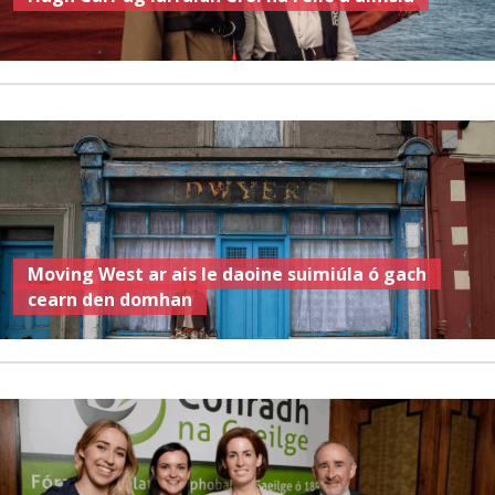
Moving West ar ais le daoine suimiúla ó gach
cearn den domhan