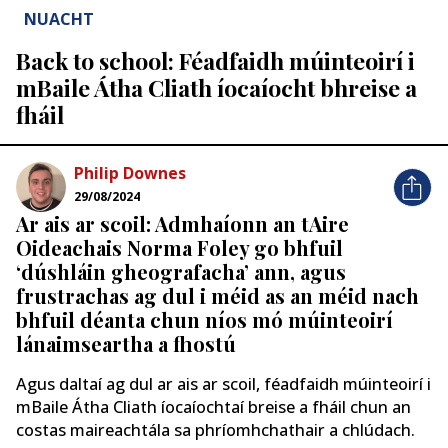
NUACHT
Back to school: Féadfaidh múinteoirí i
mBaile Átha Cliath íocaíocht bhreise a
fháil
Philip Downes
29/08/2024
Ar ais ar scoil: Admhaíonn an tAire
Oideachais Norma Foley go bhfuil
‘dúshláin gheografacha’ ann, agus
frustrachas ag dul i méid as an méid nach
bhfuil déanta chun níos mó múinteoirí
lánaimseartha a fhostú
Agus daltaí ag dul ar ais ar scoil, féadfaidh múinteoirí i
mBaile Átha Cliath íocaíochtaí breise a fháil chun an
costas maireachtála sa phríomhchathair a chlúdach.