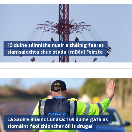
15 duine sáinnithe nuair a tháinig fearas
siamsaíochta chun stada i mBéal Feirste
Lá Saoire Bhainc Lúnasa: 169 duine gafa as
tiomáint faoi thionchar óil is drugaí