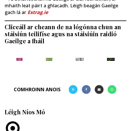
mhaith leat páirt a ghlacadh. Léigh beagán Gaeilge
gach lá ar
Extrag.ie
Cliceáil ar cheann de na lógónna chun an
stáisiún teilifíse agus na stáisiúin raidió
Gaeilge a fháil
COMHROINN ANOIS
Léigh Níos Mó