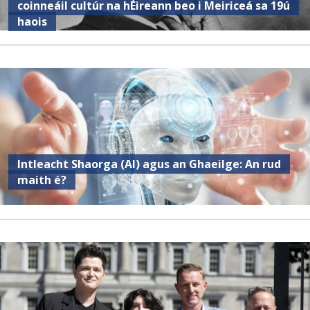
coinneáil cultúr na hÉireann beo i Meiriceá sa 19ú
haois
Intleacht Shaorga (AI) agus an Ghaeilge: An rud
maith é?