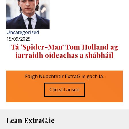
Uncategorized
15/09/2025
Tá ‘Spider-Man’ Tom Holland ag
iarraidh oideachas a shábháil
Faigh Nuachtlitir ExtraG.ie gach lá.
Cliceáil anseo
Lean ExtraG.ie