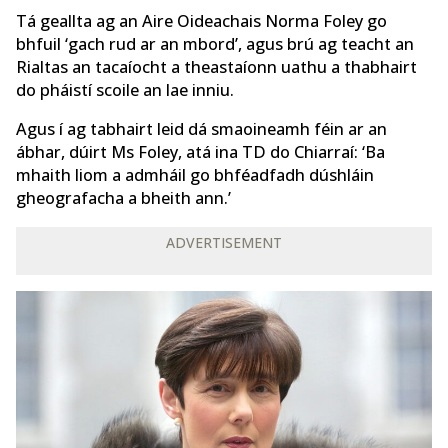
Tá geallta ag an Aire Oideachais Norma Foley go
bhfuil ‘gach rud ar an mbord’, agus brú ag teacht an
Rialtas an tacaíocht a theastaíonn uathu a thabhairt
do pháistí scoile an lae inniu.
Agus í ag tabhairt leid dá smaoineamh féin ar an
ábhar, dúirt Ms Foley, atá ina TD do Chiarraí: ‘Ba
mhaith liom a admháil go bhféadfadh dúshláin
gheografacha a bheith ann.’
ADVERTISEMENT