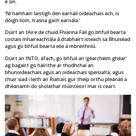
é sin.
‘Ní hamháin laistigh den earnáil oideachais ach, is
dóigh liom, trasna gach earnála.’
Dúirt an tAire de chuid Fhianna Fáil go bhfuil bearta
costais mhaireachtála á dtabhairt isteach sa Bhuiséad
agus go bhfuil bearta eile á mbreithniú.
Dúirt an INTO, áfach, go bhfuil an ‘géarchéim ghéar’
ag bagairt go háirithe ar thodhchaí an
bhunoideachais agus an oideachais speisialta, agus
chuir siad i leith an Rialtais gur theip orthu pleanáil a
dhéanamh do sholáthar múinteoirí mar is ceart.