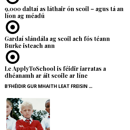
9,000 daltaí as láthair ón scoil – agus tá an
líon ag méadú
Gardaí slándála ag scoil ach fós téann
Burke isteach ann
Le ApplyToSchool is féidir iarratas a
dhéanamh ar áit scoile ar líne
B'FHÉIDIR GUR MHAITH LEAT FREISIN ...