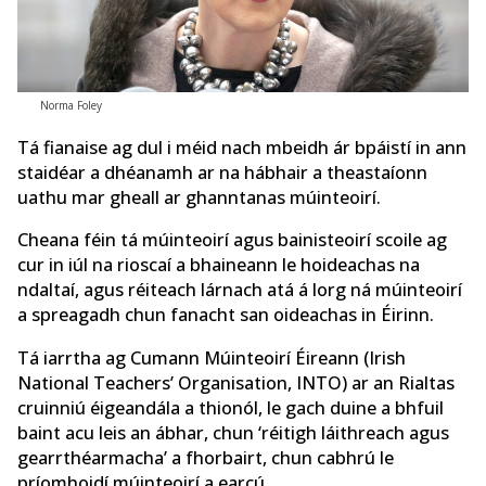
Norma Foley
Tá fianaise ag dul i méid nach mbeidh ár bpáistí in ann
staidéar a dhéanamh ar na hábhair a theastaíonn
uathu mar gheall ar ghanntanas múinteoirí.
Cheana féin tá múinteoirí agus bainisteoirí scoile ag
cur in iúl na rioscaí a bhaineann le hoideachas na
ndaltaí, agus réiteach lárnach atá á lorg ná múinteoirí
a spreagadh chun fanacht san oideachas in Éirinn.
Tá iarrtha ag Cumann Múinteoirí Éireann (Irish
National Teachers’ Organisation, INTO) ar an Rialtas
cruinniú éigeandála a thionól, le gach duine a bhfuil
baint acu leis an ábhar, chun ‘réitigh láithreach agus
gearrthéarmacha’ a fhorbairt, chun cabhrú le
príomhoidí múinteoirí a earcú.