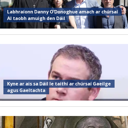
Labhraíonn Danny O’Donoghue amach ar chúrsaí
AI taobh amuigh den Dáil
Kyne ar ais sa Dáil le taithí ar chúrsaí Gaeilge
agus Gaeltachta