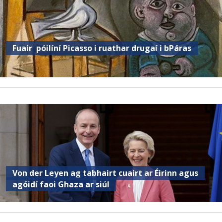
Fuair ​​ póilíní Picasso i ruathar drugaí i bPáras
Von der Leyen ag tabhairt cuairt ar Éirinn agus
agóidí faoi Ghaza ar siúl