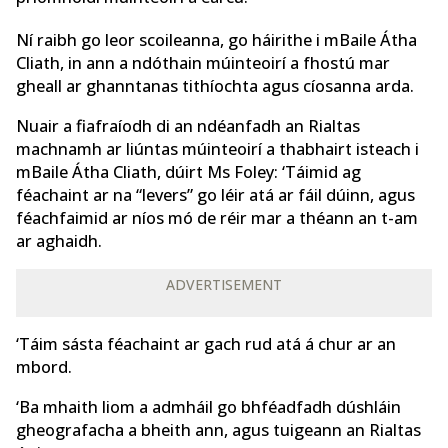
Ní raibh go leor scoileanna, go háirithe i mBaile Átha
Cliath, in ann a ndóthain múinteoirí a fhostú mar
gheall ar ghanntanas tithíochta agus cíosanna arda.
Nuair a fiafraíodh di an ndéanfadh an Rialtas
machnamh ar liúntas múinteoirí a thabhairt isteach i
mBaile Átha Cliath, dúirt Ms Foley: ‘Táimid ag
féachaint ar na “levers” go léir atá ar fáil dúinn, agus
féachfaimid ar níos mó de réir mar a théann an t-am
ar aghaidh.
ADVERTISEMENT
‘Táim sásta féachaint ar gach rud atá á chur ar an
mbord.
‘Ba mhaith liom a admháil go bhféadfadh dúshláin
gheografacha a bheith ann, agus tuigeann an Rialtas