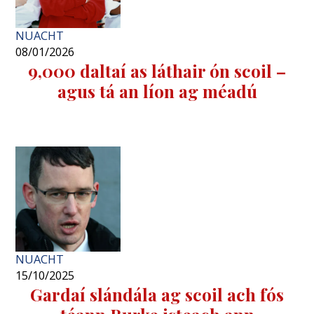
NUACHT
08/01/2026
9,000 daltaí as láthair ón scoil –
agus tá an líon ag méadú
NUACHT
15/10/2025
Gardaí slándála ag scoil ach fós