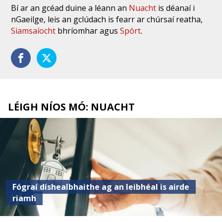
Bí ar an gcéad duine a léann an
Nuacht
is déanaí i
nGaeilge, leis an gclúdach is fearr ar chúrsaí reatha,
Siamsaíocht
bhríomhar agus
Spórt
.
LÉIGH NÍOS MÓ: NUACHT
Fógraí díshealbhaithe ag an leibhéal is airde
riamh