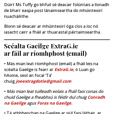
Dúirt Ms Tuffy go bhfuil sé deacair folúntais a líonadh
de bharr easpa post lánaimseartha do mhúinteoirí
nuacháilithe.
Bíonn sé deacair ar mhúinteoirí óga cíos a íoc nó
iasacht cairr a fháil ar thuarastal páirtaimseartha.
Scéalta Gaeilge ExtraG.ie
ar fáil ar ríomhphost (email)
• Más mian leat ríomhphost (email) a fháil leis na
scéalta Gaeilge is fearr ar
ExtraG.ie
, ó Luan go
hAoine, seol an focal ‘Tá’
chuig
joeextragdotie@gmail.com
•
Más mian leat tuilleadh eolais a fháil faoi conas do
chuid Gaeilge a fheabhsú is féidir dul chuig
Conradh
na Gaeilge
agus
Foras na Gaeilge
.
• Tá athbheochan na Gaeilge ar siúl faoi láthair, ar