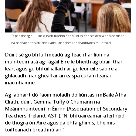
Tá fianaise ag dul i méid nach mbeidh ár bpáistí in ann staidéar a dhéanamh ar
na hábhair a theastaíonn uathu mar gheall ar ghanntanas múinteoirí
Dúirt sé go bhfuil méadú ag teacht ar líon na
múinteoirí atá ag fágáil Éire le bheith ag obair thar
lear, agus go bhfuil iallach ar go leor eile saoire a
ghlacadh mar gheall ar an easpa cúram leanaí
inacmhainne.
Ag labhairt dó faoin moladh do liúntas i mBaile Átha
Cliath, dúirt Gemma Tuffy ó Chumann na
Meánmhúinteoirí in Éirinn (Association of Secondary
Teachers, Ireland, ASTI): ‘Ní bhfuaireamar a leithéid
de thogra ón Aire agus dá bhfaighimis, bheimis
toilteanach breathnú air.’