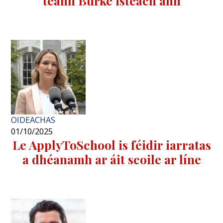
téann Burke isteach ann
OIDEACHAS
01/10/2025
Le ApplyToSchool is féidir iarratas
a dhéanamh ar áit scoile ar líne