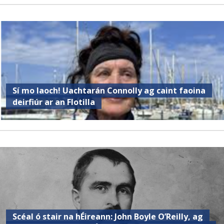
Sí mo laoch! Uachtarán Connolly ag caint faoina
deirfiúr ar an Flotilla
Scéal ó stair na hÉireann: John Boyle O’Reilly, ag