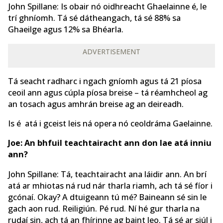
John Spillane: Is obair nó oidhreacht Ghaelainne é, le
trí ghníomh. Tá sé dátheangach, tá sé 88% sa
Ghaeilge agus 12% sa Bhéarla.
ADVERTISEMENT
Tá seacht radharc i ngach gníomh agus tá 21 píosa
ceoil ann agus cúpla píosa breise – tá réamhcheol ag
an tosach agus amhrán breise ag an deireadh.
Is é atá i gceist leis ná opera nó ceoldráma Gaelainne.
Joe: An bhfuil teachtairacht ann don lae atá inniu
ann?
John Spillane: Tá, teachtairacht ana láidir ann. An brí
atá ar mhiotas ná rud nár tharla riamh, ach tá sé fíor i
gcónaí. Okay? A dtuigeann tú mé? Baineann sé sin le
gach aon rud. Reiligiún. Pé rud. Ní hé gur tharla na
rudaí sin, ach tá an fhírinne ag baint leo. Tá sé ar siúl i