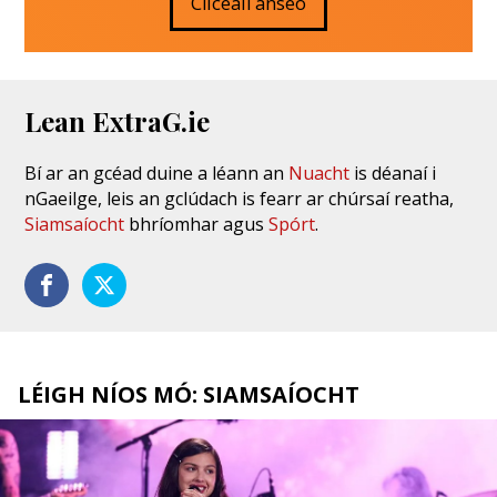
Cliceáil anseo
Lean ExtraG.ie
Bí ar an gcéad duine a léann an
Nuacht
is déanaí i
nGaeilge, leis an gclúdach is fearr ar chúrsaí reatha,
Siamsaíocht
bhríomhar agus
Spórt
.
LÉIGH NÍOS MÓ: SIAMSAÍOCHT