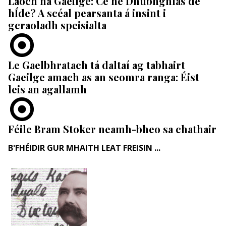
Laoch na Gaeilge: Cé hé Dhubhghlas de
hÍde? A scéal pearsanta á insint i
gcraoladh speisialta
Le Gaelbhratach tá daltaí ag tabhairt
Gaeilge amach as an seomra ranga: Éist
leis an agallamh
Féile Bram Stoker neamh-bheo sa chathair
B'FHÉIDIR GUR MHAITH LEAT FREISIN ...