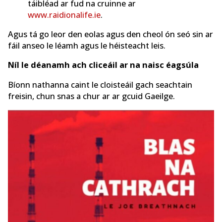
táibléad ar fud na cruinne ar
www.raidionalife.ie
.
Agus tá go leor den eolas agus den cheol ón seó sin ar
fáil anseo le léamh agus le héisteacht leis.
Níl le déanamh ach cliceáil ar na naisc éagsúla
Bíonn nathanna caint le cloisteáil gach seachtain
freisin, chun snas a chur ar ar gcuid Gaeilge.