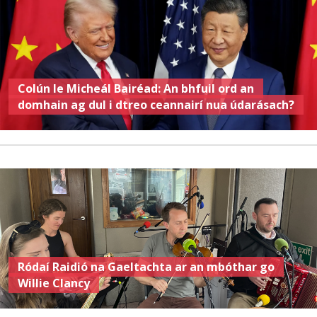
Colún le Micheál Bairéad: An bhfuil ord an
domhain ag dul i dtreo ceannairí nua údarásach?
Ródaí Raidió na Gaeltachta ar an mbóthar go
Willie Clancy