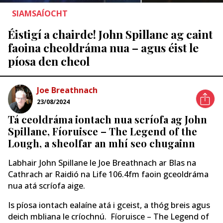
SIAMSAÍOCHT
Éistigí a chairde! John Spillane ag caint
faoina cheoldráma nua – agus éist le
píosa den cheol
Joe Breathnach
23/08/2024
Tá ceoldráma iontach nua scríofa ag John
Spillane, Fíoruisce – The Legend of the
Lough, a sheolfar an mhí seo chugainn
Labhair John Spillane le Joe Breathnach ar Blas na
Cathrach ar Raidió na Life 106.4fm faoin gceoldráma
nua atá scríofa aige.
Is píosa iontach ealaíne atá i gceist, a thóg breis agus
deich mbliana le críochnú. Fíoruisce – The Legend of