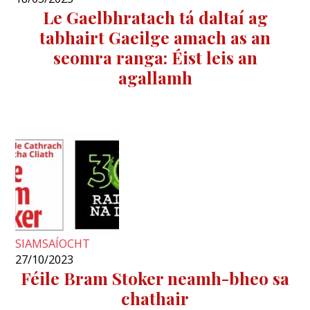
Le Gaelbhratach tá daltaí ag
tabhairt Gaeilge amach as an
seomra ranga: Éist leis an
agallamh
SIAMSAÍOCHT
27/10/2023
Féile Bram Stoker neamh-bheo sa
chathair