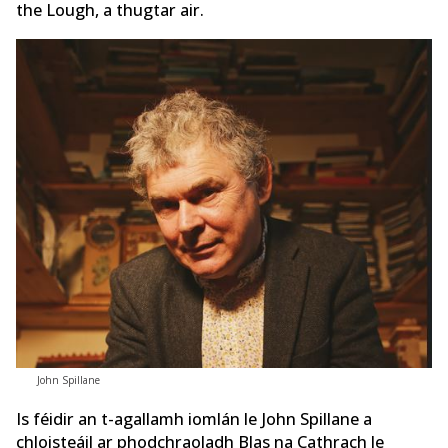
the Lough, a thugtar air.
John Spillane
Is féidir an t-agallamh iomlán le John Spillane a
chloisteáil ar phodchraoladh Blas na Cathrach le