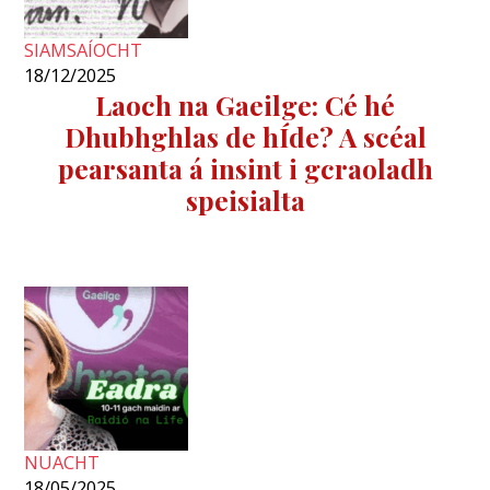
SIAMSAÍOCHT
18/12/2025
Laoch na Gaeilge: Cé hé
Dhubhghlas de hÍde? A scéal
pearsanta á insint i gcraoladh
speisialta
NUACHT
18/05/2025