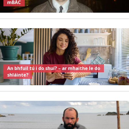
mBÁC
An bhfuil tú i do shuí? – ar mhaithe le do
shláinte?