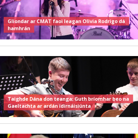
Gliondar ar CMAT faoi leagan Olivia Rodrigo dá
hamhrán
Taighde Dána don teanga: Guth bríomhar beo na
Gaeltachta ar ardán idirnáisiúnta