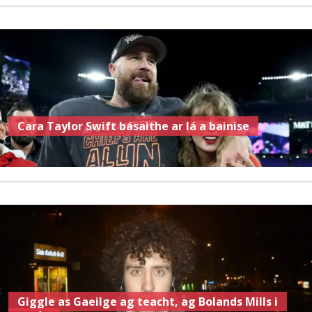
Cara Taylor Swift básaithe ar lá a bainise
Giggle as Gaeilge ag teacht, ag Bolands Mills i