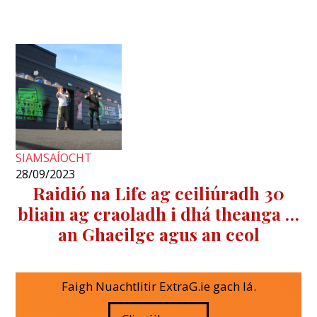
SIAMSAÍOCHT
28/09/2023
Raidió na Life ag ceiliúradh 30
bliain ag craoladh i dhá theanga …
an Ghaeilge agus an ceol
Faigh Nuachtlitir ExtraG.ie gach lá.