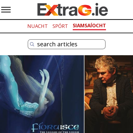
SIAMSAÍOCHT
NUACHT
SPÓRT