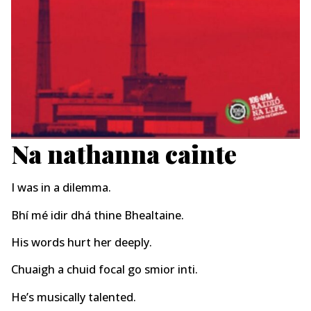
Na nathanna cainte
I was in a dilemma.
Bhí mé idir dhá thine Bhealtaine.
His words hurt her deeply.
Chuaigh a chuid focal go smior inti.
He’s musically talented.