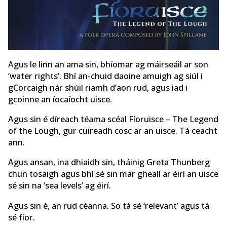
Agus le linn an ama sin, bhíomar ag máirseáil ar son
‘water rights’. Bhí an-chuid daoine amuigh ag siúl i
gCorcaigh nár shúil riamh d’aon rud, agus iad i
gcoinne an íocaíocht uisce.
Agus sin é díreach téama scéal Fíoruisce – The Legend
of the Lough, gur cuireadh cosc ar an uisce. Tá ceacht
ann.
Agus ansan, ina dhiaidh sin, tháinig Greta Thunberg
chun tosaigh agus bhí sé sin mar gheall ar éirí an uisce
sé sin na ‘sea levels’ ag éirí.
Agus sin é, an rud céanna. So tá sé ‘relevant’ agus tá
sé fíor.