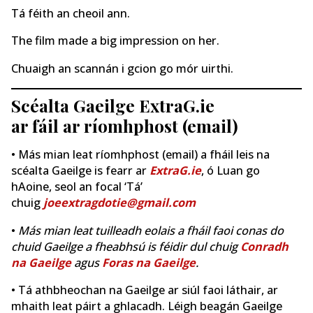
Tá féith an cheoil ann.
The film made a big impression on her.
Chuaigh an scannán i gcion go mór uirthi.
Scéalta Gaeilge ExtraG.ie
ar fáil ar ríomhphost (email)
• Más mian leat ríomhphost (email) a fháil leis na
scéalta Gaeilge is fearr ar
ExtraG.ie
, ó Luan go
hAoine, seol an focal ‘Tá’
chuig
joeextragdotie@gmail.com
•
Más mian leat tuilleadh eolais a fháil faoi conas do
chuid Gaeilge a fheabhsú is féidir dul chuig
Conradh
na Gaeilge
agus
Foras na Gaeilge
.
• Tá athbheochan na Gaeilge ar siúl faoi láthair, ar
mhaith leat páirt a ghlacadh. Léigh beagán Gaeilge