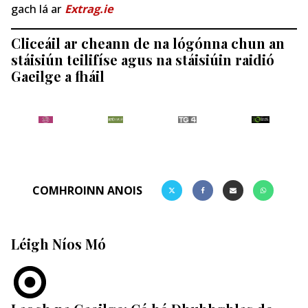
gach lá ar
Extrag.ie
Cliceáil ar cheann de na lógónna chun an
stáisiún teilifíse agus na stáisiúin raidió
Gaeilge a fháil
COMHROINN ANOIS
Léigh Níos Mó