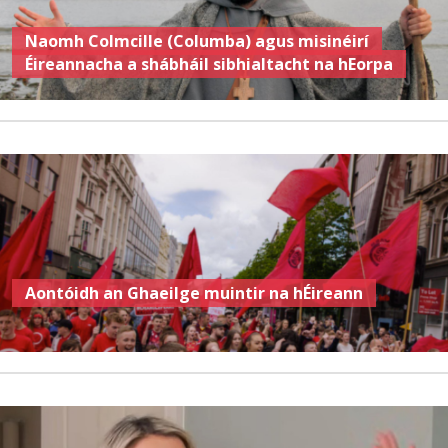
Naomh Colmcille (Columba) agus misinéirí
Éireannacha a shábháil sibhialtacht na hEorpa
Aontóidh an Ghaeilge muintir na hÉireann