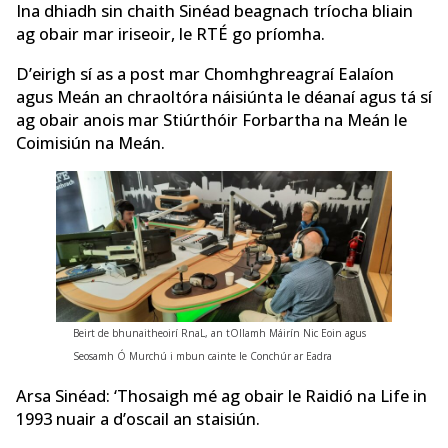
Ina dhiadh sin chaith Sinéad beagnach tríocha bliain
ag obair mar iriseoir, le RTÉ go príomha.
D’eirigh sí as a post mar Chomhghreagraí Ealaíon
agus Meán an chraoltóra náisiúnta le déanaí agus tá sí
ag obair anois mar Stiúrthóir Forbartha na Meán le
Coimisiún na Meán.
Beirt de bhunaitheoirí RnaL, an tOllamh Máirín Nic Eoin agus
Seosamh Ó Murchú i mbun cainte le Conchúr ar Eadra
Arsa Sinéad: ‘Thosaigh mé ag obair le Raidió na Life in
1993 nuair a d’oscail an staisiún.