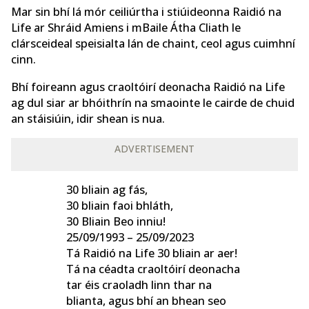
Mar sin bhí lá mór ceiliúrtha i stiúideonna Raidió na
Life ar Shráid Amiens i mBaile Átha Cliath le
clársceideal speisialta lán de chaint, ceol agus cuimhní
cinn.
Bhí foireann agus craoltóirí deonacha Raidió na Life
ag dul siar ar bhóithrín na smaointe le cairde de chuid
an stáisiúin, idir shean is nua.
ADVERTISEMENT
30 bliain ag fás,
30 bliain faoi bhláth,
30 Bliain Beo inniu!
25/09/1993 – 25/09/2023
Tá Raidió na Life 30 bliain ar aer!
Tá na céadta craoltóirí deonacha
tar éis craoladh linn thar na
blianta, agus bhí an bhean seo