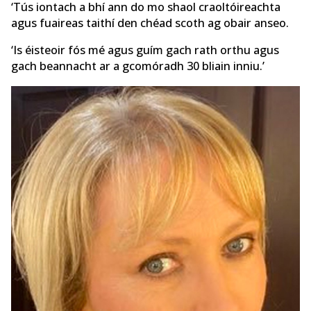
‘Tús iontach a bhí ann do mo shaol craoltóireachta
agus fuaireas taithí den chéad scoth ag obair anseo.
‘Is éisteoir fós mé agus guím gach rath orthu agus
gach beannacht ar a gcomóradh 30 bliain inniu.’