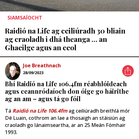
SIAMSAÍOCHT
Raidió na Life ag ceiliúradh 30 bliain
ag craoladh i dhá theanga … an
Ghaeilge agus an ceol
Joe Breathnach
28/09/2023
Bhí Raidió na Life 106.4fm réabhlóideach
agus ceannródaíoch don óige go háirithe
ag an am – agus tá go fóil
Tá
Raidió na Life 106.4fm
ag ceiliúradh breithlá mór
Dé Luain, cothrom an lae a thosaigh an stáisiún ag
craoladh go lánaimseartha, ar an 25 Meán Fómhair
1993.