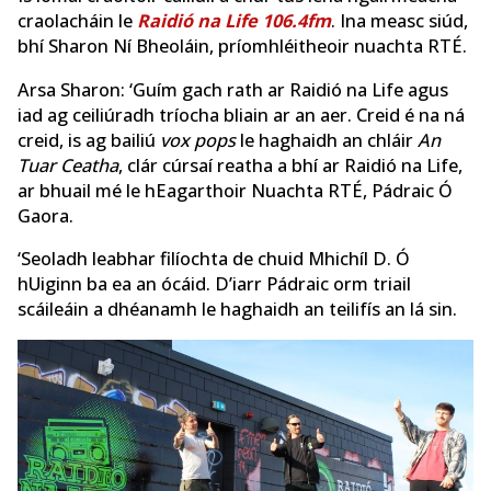
craolacháin le
Raidió na Life 106.4fm
. Ina measc siúd,
bhí Sharon Ní Bheoláin, príomhléitheoir nuachta RTÉ.
Arsa Sharon: ‘Guím gach rath ar Raidió na Life agus
iad ag ceiliúradh tríocha bliain ar an aer. Creid é na ná
creid, is ag bailiú
vox pops
le haghaidh an chláir
An
Tuar Ceatha
, clár cúrsaí reatha a bhí ar Raidió na Life,
ar bhuail mé le hEagarthoir Nuachta RTÉ, Pádraic Ó
Gaora.
‘Seoladh leabhar filíochta de chuid Mhichíl D. Ó
hUiginn ba ea an ócáid. D’iarr Pádraic orm triail
scáileáin a dhéanamh le haghaidh an teilifís an lá sin.