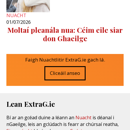
NUACHT
01/07/2026
Moltaí pleanála nua: Céim eile siar
don Ghaeilge
Faigh Nuachtlitir ExtraG.ie gach lá.
Cliceáil anseo
Lean ExtraG.ie
Bí ar an gcéad duine a léann an
Nuacht
is déanaí i
nGaeilge, leis an gclúdach is fearr ar chúrsaí reatha,