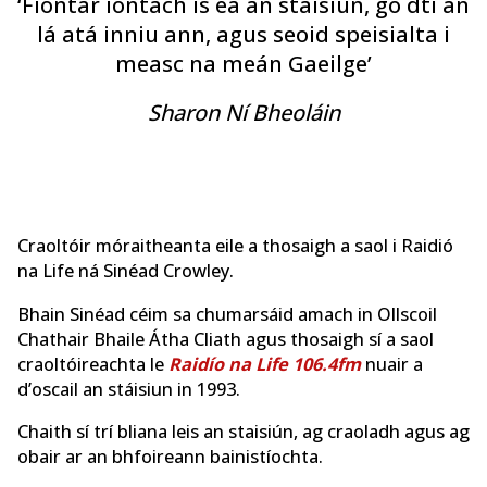
‘Fiontar iontach is ea an stáisiún, go dtí an
lá atá inniu ann, agus seoid speisialta i
measc na meán Gaeilge’
Sharon Ní Bheoláin
Craoltóir móraitheanta eile a thosaigh a saol i Raidió
na Life ná Sinéad Crowley.
Bhain Sinéad céim sa chumarsáid amach in Ollscoil
Chathair Bhaile Átha Cliath agus thosaigh sí a saol
craoltóireachta le
Raidío na Life 106.4fm
nuair a
d’oscail an stáisiun in 1993.
Chaith sí trí bliana leis an staisiún, ag craoladh agus ag
obair ar an bhfoireann bainistíochta.