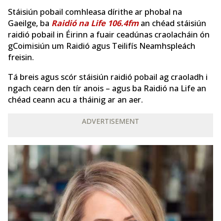
Stáisiún pobail comhleasa dírithe ar phobal na
Gaeilge, ba
Raidió na Life 106.4fm
an chéad stáisiún
raidió pobail in Éirinn a fuair ceadúnas craolacháin ón
gCoimisiún um Raidió agus Teilifís Neamhspleách
freisin.
Tá breis agus scór stáisiún raidió pobail ag craoladh i
ngach cearn den tír anois – agus ba Raidió na Life an
chéad ceann acu a tháinig ar an aer.
ADVERTISEMENT