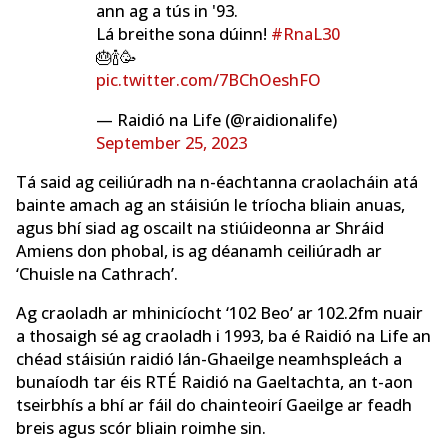
ann ag a tús in '93.
Lá breithe sona dúinn!
#RnaL30
🎂🍾🥳
pic.twitter.com/7BChOeshFO
— Raidió na Life (@raidionalife)
September 25, 2023
Tá said ag ceiliúradh na n-éachtanna craolacháin atá
bainte amach ag an stáisiún le tríocha bliain anuas,
agus bhí siad ag oscailt na stiúideonna ar Shráid
Amiens don phobal, is ag déanamh ceiliúradh ar
‘Chuisle na Cathrach’.
Ag craoladh ar mhinicíocht ‘102 Beo’ ar 102.2fm nuair
a thosaigh sé ag craoladh i 1993, ba é Raidió na Life an
chéad stáisiún raidió lán-Ghaeilge neamhspleách a
bunaíodh tar éis RTÉ Raidió na Gaeltachta, an t-aon
tseirbhís a bhí ar fáil do chainteoirí Gaeilge ar feadh
breis agus scór bliain roimhe sin.