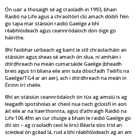
Ón uair a thosaigh sé ag craoladh in 1993, bhain
Raidió na Life agus a chraoltóirí clú amach dóibh féin
go tapa mar stáisiún raidió Gaeilge a bhí
réabhlóideach agus ceannródaíoch don óige go
háirithe.
Bhí faobhar uirbeach ag baint le stíl chraolacháin an
stáisiúin agus sheas sé amach ón slua, ní amháin i
dtírdhreach na meán cumarsáide Gaeilge (bheadh
breis agus trí bliana eile ann sula dtiocfadh Teilifís na
Gaeilge/TG4 ar an aer), ach i dtírdhreach na meán in
Éirinn trí chéile.
Bhí an stáisiún ceannródaíoch ón tús ag aimsiú is ag
leagadh spotsholas ar cheol nua nach gcloisfí in aon
áit eile ar na haerthonnta, agus d’athraigh Raidió na
Life 106.4fm an cur chuige a bhain le raidió Gaeilge go
dtí sin – ag craoladh ceol le liricí Béarla síos tríd an
sceideal ón gcéad lá, rud a bhí réabhlóideach ag an am