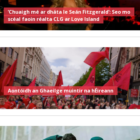
‘Chuaigh mé ar dháta le Seán Fitzgerald’: Seo mo
scéal faoin réalta CLG ar Love Island
Aontóidh an Ghaeilge muintir na hÉireann