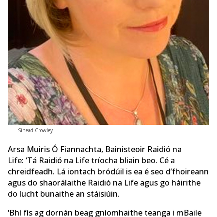
Sinead Crowley
Arsa Muiris Ó Fiannachta, Bainisteoir Raidió na
Life: ‘Tá Raidió na Life tríocha bliain beo. Cé a
chreidfeadh. Lá iontach bródúil is ea é seo d’fhoireann
agus do shaorálaithe Raidió na Life agus go háirithe
do lucht bunaithe an stáisiúin.
‘Bhí fís ag dornán beag gníomhaithe teanga i mBaile