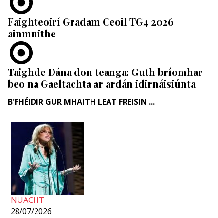
Faighteoirí Gradam Ceoil TG4 2026
ainmnithe
Taighde Dána don teanga: Guth bríomhar
beo na Gaeltachta ar ardán idirnáisiúnta
B'FHÉIDIR GUR MHAITH LEAT FREISIN ...
NUACHT
28/07/2026