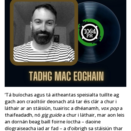
‘Tá buíochas agus tá aitheantas speisialta tuillte ag
gach aon craoltóir deonach atá tar éis clár a chur i
láthair ar an stáisiún, tuairisc a dhéanamh,
vox pop
a
thaifeadadh, nó
gig guide
a chur i láthair, mar aon leis
an dornán beag baill foirne íoctha – daoine
díograiseacha iad ar fad – a d’oibrigh sa stáisiún thar