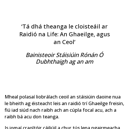
‘Tá dhá theanga le cloisteáil ar
Raidió na Life: An Ghaeilge, agus
an Ceol’
Bainisteoir Stáisiúin Rónán Ó
Dubhthaigh ag an am
Mheal polasaí liobrálach ceoil an stáisiúin daoine nua
le bheith ag éisteacht leis an raidió trí Ghaeilge freisin,
fiú iad siúd nach raibh ach an cúpla focal acu, ach a
raibh bá acu don teanga.
Is iomaí craoltóir cáiliúil a chur tús lena ngairmeacha