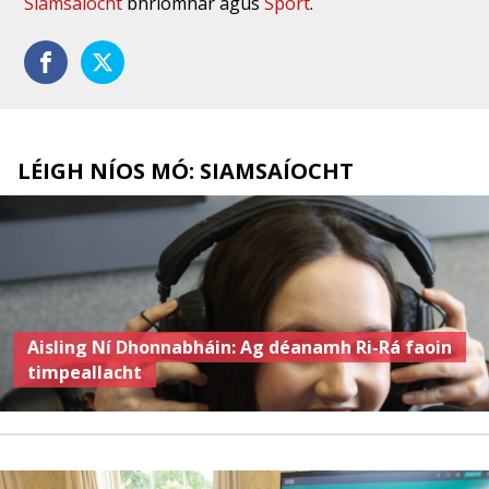
Siamsaíocht
bhríomhar agus
Spórt
.
LÉIGH NÍOS MÓ: SIAMSAÍOCHT
Aisling Ní Dhonnabháin: Ag déanamh Ri-Rá faoin
timpeallacht