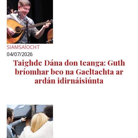
SIAMSAÍOCHT
04/07/2026
Taighde Dána don teanga: Guth
bríomhar beo na Gaeltachta ar
ardán idirnáisiúnta