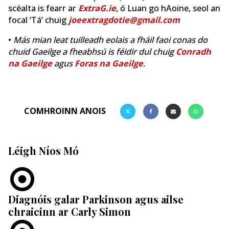
scéalta is fearr ar
ExtraG.ie
, ó Luan go hAoine, seol an
focal ‘Tá’ chuig
joeextragdotie@gmail.com
•
Más mian leat tuilleadh eolais a fháil faoi conas do
chuid Gaeilge a fheabhsú is féidir dul chuig
Conradh
na Gaeilge
agus
Foras na Gaeilge
.
COMHROINN ANOIS
Léigh Níos Mó
Diagnóis galar Parkinson agus ailse
chraicinn ar Carly Simon