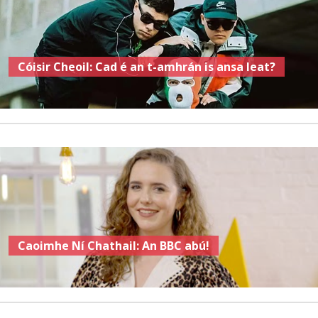
Cóisir Cheoil: Cad é an t-amhrán is ansa leat?
Caoimhe Ní Chathail: An BBC abú!