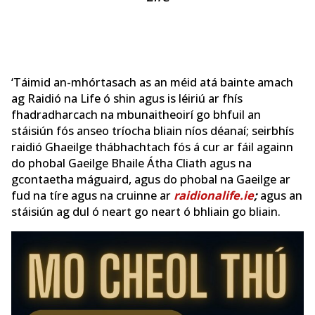
‘Táimid an-mhórtasach as an méid atá bainte amach
ag Raidió na Life ó shin agus is léiriú ar fhís
fhadradharcach na mbunaitheoirí go bhfuil an
stáisiún fós anseo tríocha bliain níos déanaí; seirbhís
raidió Ghaeilge thábhachtach fós á cur ar fáil againn
do phobal Gaeilge Bhaile Átha Cliath agus na
gcontaetha máguaird, agus do phobal na Gaeilge ar
fud na tíre agus na cruinne ar
raidionalife.ie
;
agus an
stáisiún ag dul ó neart go neart ó bhliain go bliain.