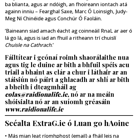
ba blianta, agus ar ndóigh, an fhoireann iontach atá
againn inniu – Fearghal Saxe, Marc Ó Loinsigh, Judy-
Meg Ní Chinéide agus Conchúr Ó Faoláin.
‘Baineann siad amach éacht ag coinneáil RnaL ar aer ó
lá go lá, agus is iad an fhuil a ritheann trí chuislí
Chuisle na Cathrach
.’
Fáiltítear i gcónaí roimh shaorálaithe nua
agus tig le duine ar bith a bhfuil spéis acu
triail a bhaint as clár a chur i láthair ar an
stáisiún nó páirt a ghlacadh ar shlí ar bith
a bheith i dteagmháil ag
eolas@raidionalife.ie
,
nó ar na meáin
shóisialta nó ar an suíomh gréasáin
www.raidionalife.ie
Scéalta ExtraG.ie ó Luan go hAoine
• Más mian leat ríomhphost (email) a fháil leis na