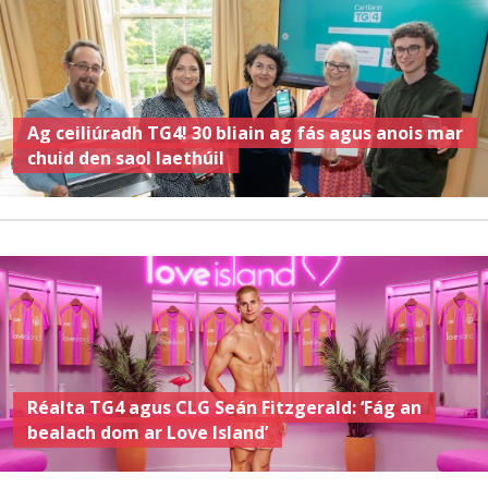
Ag ceiliúradh TG4! 30 bliain ag fás agus anois mar
chuid den saol laethúil
Réalta TG4 agus CLG Seán Fitzgerald: ‘Fág an
bealach dom ar Love Island’