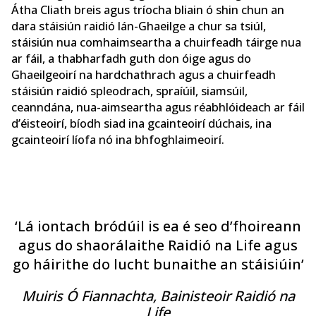
Átha Cliath breis agus tríocha bliain ó shin chun an
dara stáisiún raidió lán-Ghaeilge a chur sa tsiúl,
stáisiún nua comhaimseartha a chuirfeadh táirge nua
ar fáil, a thabharfadh guth don óige agus do
Ghaeilgeoirí na hardchathrach agus a chuirfeadh
stáisiún raidió spleodrach, spraíúil, siamsúil,
ceanndána, nua-aimseartha agus réabhlóideach ar fáil
d’éisteoirí, bíodh siad ina gcainteoirí dúchais, ina
gcainteoirí líofa nó ina bhfoghlaimeoirí.
‘Lá iontach bródúil is ea é seo d’fhoireann
agus do shaorálaithe Raidió na Life agus
go háirithe do lucht bunaithe an stáisiúin’
Muiris Ó Fiannachta, Bainisteoir Raidió na
Life