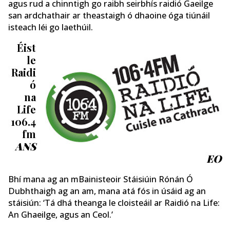
agus rud a chinntigh go raibh seirbhís raidió Gaeilge
san ardchathair ar theastaigh ó dhaoine óga tiúnáil
isteach léi go laethúil.
Éist
le
Raidi
ó
na
Life
106.4
fm
ANS
EO
Bhí mana ag an mBainisteoir Stáisiúin Rónán Ó
Dubhthaigh ag an am, mana atá fós in úsáid ag an
stáisiún: ‘Tá dhá theanga le cloisteáil ar Raidió na Life:
An Ghaeilge, agus an Ceol.’