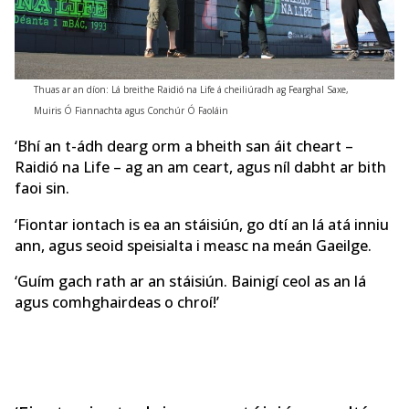
Thuas ar an díon: Lá breithe Raidió na Life á cheiliúradh ag Fearghal Saxe,
Muiris Ó Fiannachta agus Conchúr Ó Faoláin
‘Bhí an t-ádh dearg orm a bheith san áit cheart –
Raidió na Life – ag an am ceart, agus níl dabht ar bith
faoi sin.
‘Fiontar iontach is ea an stáisiún, go dtí an lá atá inniu
ann, agus seoid speisialta i measc na meán Gaeilge.
‘Guím gach rath ar an stáisiún. Bainigí ceol as an lá
agus comhghairdeas o chroí!’