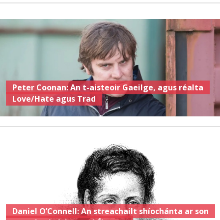
Peter Coonan: An t-aisteoir Gaeilge, agus réalta
Love/Hate agus Trad
Daniel O’Connell: An streachailt shíochánta ar son