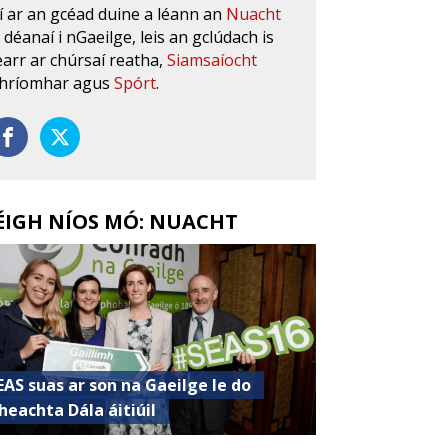
í ar an gcéad duine a léann an
Nuacht
s déanaí i nGaeilge, leis an gclúdach is
earr ar chúrsaí reatha,
Siamsaíocht
hríomhar agus
Spórt
.
ÉIGH NÍOS MÓ: NUACHT
EAS suas ar son na Gaeilge le do
heachta Dála áitiúil