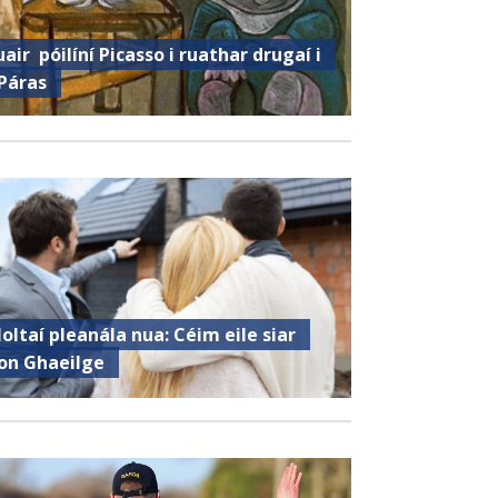
uair ​​ póilíní Picasso i ruathar drugaí i
Páras
oltaí pleanála nua: Céim eile siar
on Ghaeilge