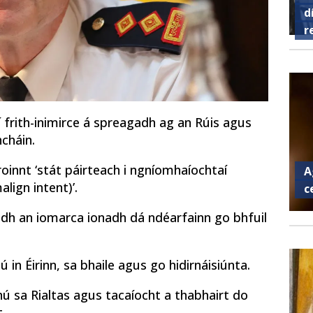
d
r
í frith-inimirce á spreagadh ag an Rúis agus
hcháin.
roinnt ‘stát páirteach i ngníomhaíochtaí
A
align intent)’.
c
adh an iomarca ionadh dá ndéarfainn go bhfuil
ú in Éirinn, sa bhaile agus go hidirnáisiúnta.
hú sa Rialtas agus tacaíocht a thabhairt do
.