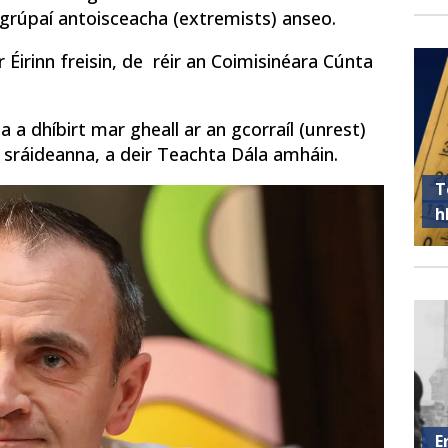
 grúpaí antoisceacha (extremists) anseo.
r Éirinn freisin, de réir an Coimisinéara Cúnta
 a dhíbirt mar gheall ar an gcorraíl (unrest)
 sráideanna, a deir Teachta Dála amháin.
T
h
E