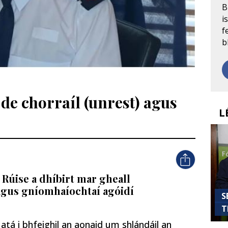
B
i
f
b
 de chorraíl (unrest) agus
L
 Rúise a dhíbirt mar gheall
 agus gníomhaíochtaí agóidí
S
T
atá i bhfeighil an aonaid um shlándáil an