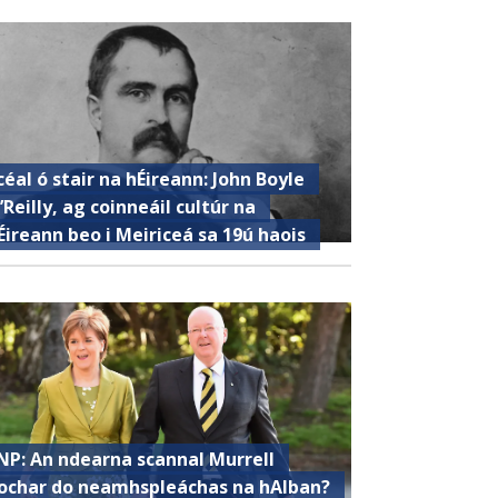
céal ó stair na hÉireann: John Boyle
’Reilly, ag coinneáil cultúr na
Éireann beo i Meiriceá sa 19ú haois
NP: An ndearna scannal Murrell
ochar do neamhspleáchas na hAlban?