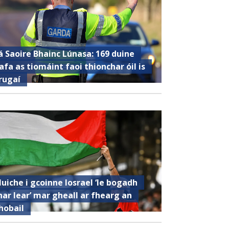
á Saoire Bhainc Lúnasa: 169 duine
afa as tiomáint faoi thionchar óil is
rugaí
luiche i gcoinne Iosrael ‘le bogadh
har lear’ mar gheall ar fhearg an
hobail