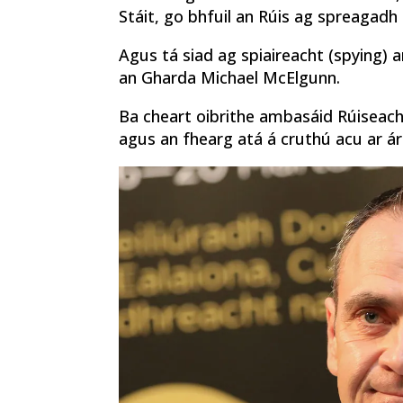
Stáit, go bhfuil an Rúis ag spreagadh
Agus tá siad ag spiaireacht (spying) a
an Gharda Michael McElgunn.
Ba cheart oibrithe ambasáid Rúiseacha
agus an fhearg atá á cruthú acu ar ár