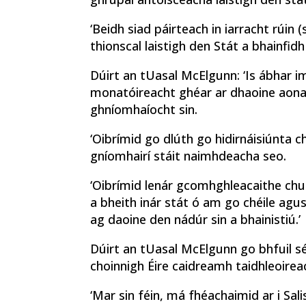
‘Beidh siad páirteach in iarracht rúin 
thionscal laistigh den Stát a bhainfidh
Dúirt an tUasal McElgunn: ‘Is ábhar i
monatóireacht ghéar ar dhaoine aonai
ghníomhaíocht sin.
‘Oibrímid go dlúth go hidirnáisiúnta 
gníomhairí stáit naimhdeacha seo.
‘Oibrímid lenár gcomhghleacaithe chun
a bheith inár stát ó am go chéile agu
ag daoine den nádúr sin a bhainistiú.’
Dúirt an tUasal McElgunn go bhfuil sé
choinnigh Éire caidreamh taidhleoireac
‘Mar sin féin, má fhéachaimid ar i Sa