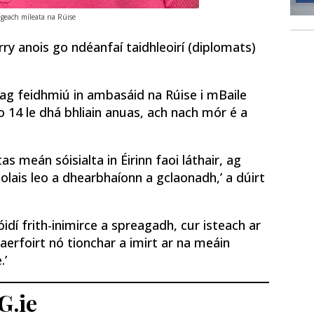
ifigeach míleata na Rúise
y anois go ndéanfaí taidhleoirí (diplomats)
á ag feidhmiú in ambasáid na Rúise i mBaile
o 14 le dhá bhliain anuas, ach nach mór é a
as meán sóisialta in Éirinn faoi láthair, ag
olais leo a dhearbhaíonn a gclaonadh,’ a dúirt
idí frith-inimirce a spreagadh, cur isteach ar
aerfoirt nó tionchar a imirt ar na meáin
.’
G.ie