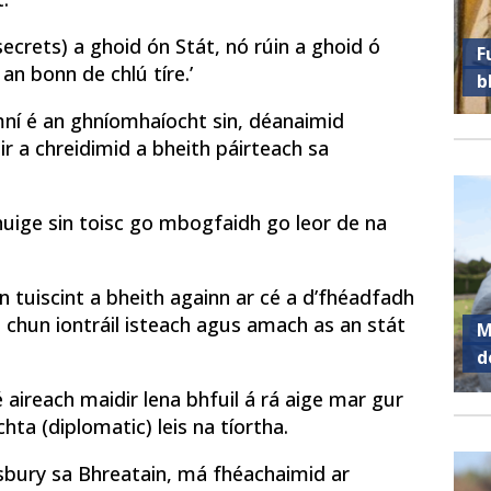
(secrets) a ghoid ón Stát, nó rúin a ghoid ó
F
 an bonn de chlú tíre.’
b
mní é an ghníomhaíocht sin, déanaimid
r a chreidimid a bheith páirteach sa
chuige sin toisc go mbogfaidh go leor de na
 tuiscint a bheith againn ar cé a d’fhéadfadh
s chun iontráil isteach agus amach as an stát
M
d
 aireach maidir lena bhfuil á rá aige mar gur
hta (diplomatic) leis na tíortha.
lisbury sa Bhreatain, má fhéachaimid ar