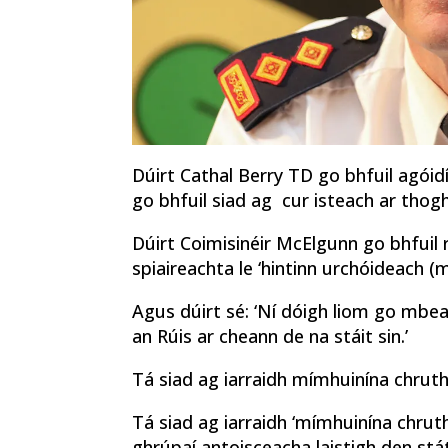
Dúirt Cathal Berry TD go bhfuil agóid
go bhfuil siad ag cur isteach ar thog
Dúirt Coimisinéir McElgunn go bhfuil 
spiaireachta le ‘hintinn urchóideach (m
Agus dúirt sé: ‘Ní dóigh liom go mbe
an Rúis ar cheann de na stáit sin.’
Tá siad ag iarraidh mímhuinín
a chruth
Tá siad ag iarraidh ‘mímhuinín
a chrut
ghrúpaí antoisceacha laistigh den stát