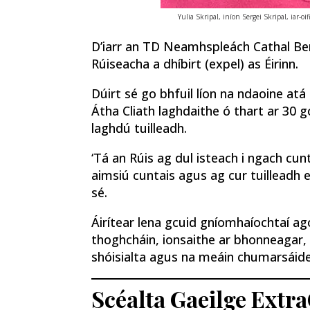
Yulia Skripal, iníon Sergei Skripal, iar-o
D’iarr an TD Neamhspleách Cathal Berr
Rúiseacha a dhíbirt (expel) as Éirinn.
Dúirt sé go bhfuil líon na ndaoine at
Átha Cliath laghdaithe ó thart ar 30 g
laghdú tuilleadh.
‘Tá an Rúis ag dul isteach i ngach cunt
aimsiú cuntais agus ag cur tuilleadh e
sé.
Áirítear lena gcuid gníomhaíochtaí agó
thoghcháin, ionsaithe ar bhonneagar, 
shóisialta agus na meáin chumarsáide
Scéalta Gaeilge Extra