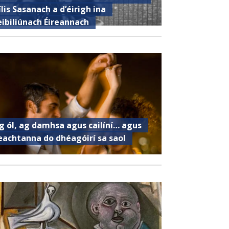
ílis Sasanach a d’éirigh ina
eibiliúnach Éireannach
g ól, ag damhsa agus cailíní… agus
eachtanna do dhéagóirí sa saol