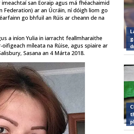
r imeachtaí san Eoraip agus má fhéachaimid
 Federation) ar an Úcráin, ní dóigh liom go
arfainn go bhfuil an Rúis ar cheann de na
L
s a iníon Yulia in iarracht feallmharaithe
g
r-oifigeach míleata na Rúise, agus spiaire ar
d
Salisbury, Sasana an 4 Márta 2018.
C
t
p