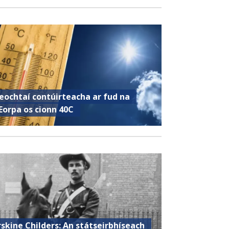
eochtaí contúirteacha ar fud na
Eorpa os cionn 40C
rskine Childers: An státseirbhíseach