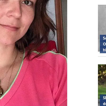
S
O
h
S
d