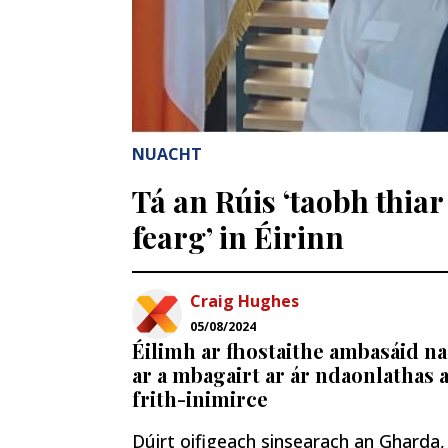
NUACHT
Tá an Rúis ‘taobh thiar
fearg’ in Éirinn
Craig Hughes
05/08/2024
Éilimh ar fhostaithe ambasáid na
ar a mbagairt ar ár ndaonlathas
frith-inimirce
Dúirt oifigeach sinsearach an Gharda, 