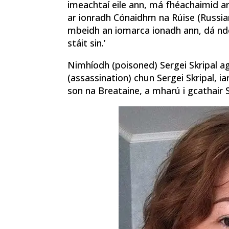
imeachtaí eile ann, má fhéachaimid a
ar ionradh Cónaidhm na Rúise (Russian
mbeidh an iomarca ionadh ann, dá ndé
stáit sin.’
Nimhíodh (poisoned) Sergei Skripal agu
(assassination) chun Sergei Skripal, ia
son na Breataine, a mharú i gcathair 