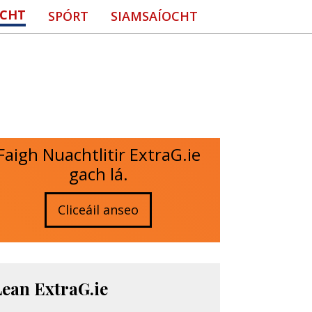
CHT
SPÓRT
SIAMSAÍOCHT
Faigh Nuachtlitir ExtraG.ie
gach lá.
Cliceáil anseo
Lean ExtraG.ie