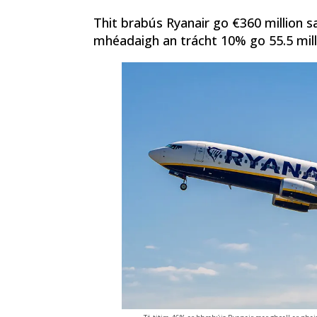
Thit brabús Ryanair go €360 million sa
mhéadaigh an trácht 10% go 55.5 milli