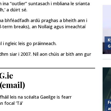
 ina “outlier” suntasach i mbliana le srianta
,’ a dúirt sé.
na bhféadfadh ardú praghas a bheith ann i
term breaks), an Nollaig agus imeachtaí
K
l i ngleic leis go práinneach.
G
idhm siar i 2007. Níl aon chúis ar bith ann gur
G.ie
 (email)
áil leis na scéalta Gaeilge is fearr
F
n focal ‘Tá’
a