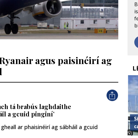
B
i
f
b
Ryanair agus paisinéirí ag
L
d
ach tá brabús laghdaithe
áil a gcuid pinginí’
S
c
heall ar phaisinéirí ag sábháil a gcuid