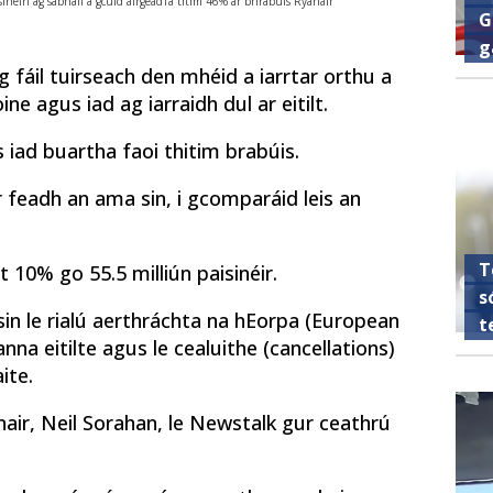
inéirí ag sábháil a gcuid airgeadTá titim 46% ar bhrabúis Ryanair
G
g
ag fáil tuirseach den mhéid a iarrtar orthu a
ne agus iad ag iarraidh dul ar eitilt.
 iad buartha faoi thitim brabúis.
r feadh an ama sin, i gcomparáid leis an
T
10% go 55.5 milliún paisinéir.
s
sin le rialú aerthráchta na hEorpa (European
t
eanna eitilte agus le cealuithe (cancellations)
ite.
air, Neil Sorahan, le Newstalk gur ceathrú