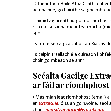
‘D’fhéadfadh Baile Átha Cliath a bheith
acmhainne, go háirithe sa gheimhreadh
‘Táimid ag breathnú go mór ar chás i
rith na sosanna meántéarmacha (mid-
spóirt.
‘Is rud é seo a gcaithfidh an Rialtas du
‘Is caipín treallach é a cuireadh i bhfe
chóir go mbeadh sé ann.’
Scéalta Gaeilge Extra
ar fáil ar ríomhphost
• Más mian leat ríomhphost (email) a fh
ar
ExtraG.ie
, ó Luan go hAoine, seol a
chuig
joeextragdotie@gmail.com