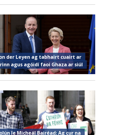
on der Leyen ag tabhairt cuairt ar
irinn agus agóidí faoi Ghaza ar siúl
olún le Micheál Bairéad: Ag cur na