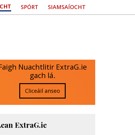
CHT
SPÓRT
SIAMSAÍOCHT
Faigh Nuachtlitir ExtraG.ie
gach lá.
Cliceáil anseo
Lean ExtraG.ie