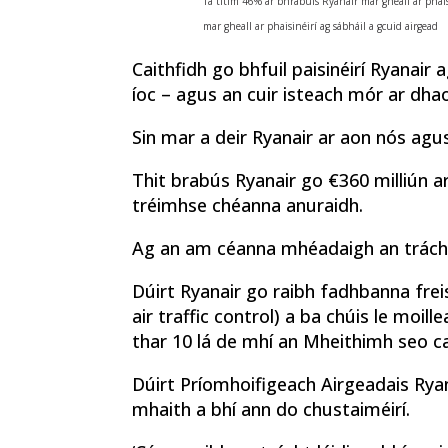
Tá titim 46% ar bhrabúis Ryanair mar gheall ar phais
mar gheall ar phaisinéirí ag sábháil a gcuid airgead
Caithfidh go bhfuil paisinéirí Ryanair 
íoc – agus an cuir isteach mór ar dhaoi
Sin mar a deir Ryanair ar aon nós agus
Thit brabús Ryanair go €360 milliún a
tréimhse chéanna anuraidh.
Ag an am céanna mhéadaigh an trácht 
Dúirt Ryanair go raibh fadhbanna frei
air traffic control) a ba chúis le moill
thar 10 lá de mhí an Mheithimh seo ca
Dúirt Príomhoifigeach Airgeadais Ryan
mhaith a bhí ann do chustaiméirí.