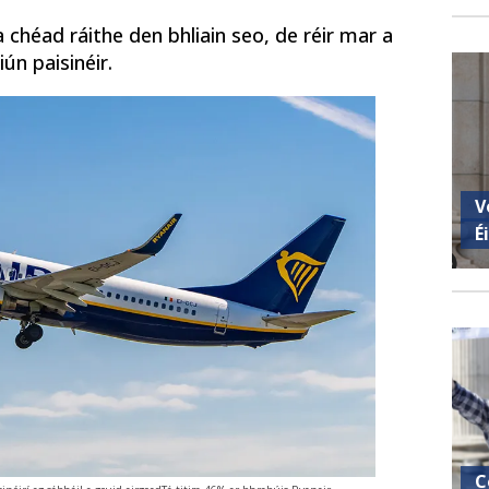
 chéad ráithe den bhliain seo, de réir mar a
ún paisinéir.
V
É
C