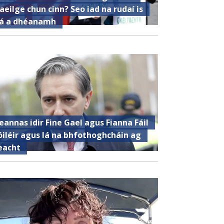
aeilge chun cinn? Seo iad na rudaí is
á a dhéanamh
eannas idir Fine Gael agus Fianna Fáil
óiléir agus lá na bhfothoghcháin ag
eacht