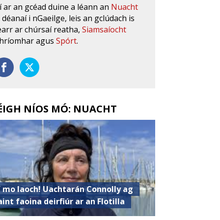
í ar an gcéad duine a léann an
Nuacht
s déanaí i nGaeilge, leis an gclúdach is
earr ar chúrsaí reatha,
Siamsaíocht
hríomhar agus
Spórt
.
ÉIGH NÍOS MÓ: NUACHT
í mo laoch! Uachtarán Connolly ag
aint faoina deirfiúr ar an Flotilla