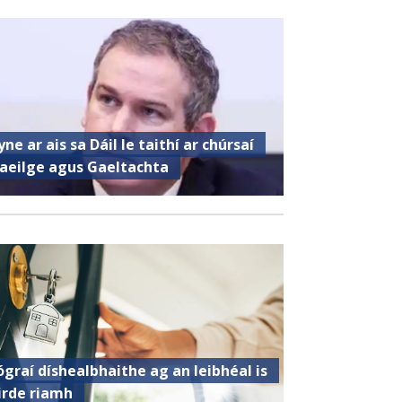
yne ar ais sa Dáil le taithí ar chúrsaí
aeilge agus Gaeltachta
ógraí díshealbhaithe ag an leibhéal is
irde riamh