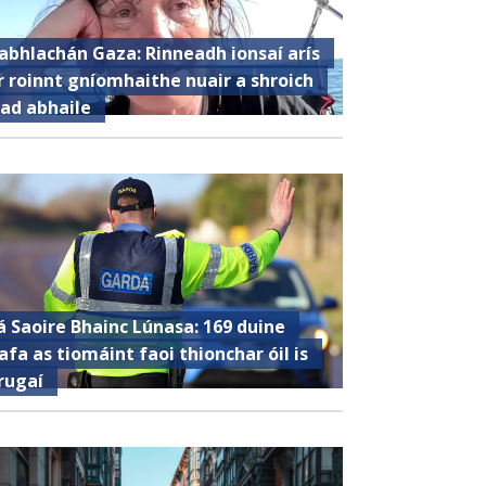
abhlachán Gaza: Rinneadh ionsaí arís
r roinnt gníomhaithe nuair a shroich
iad abhaile
á Saoire Bhainc Lúnasa: 169 duine
afa as tiomáint faoi thionchar óil is
rugaí