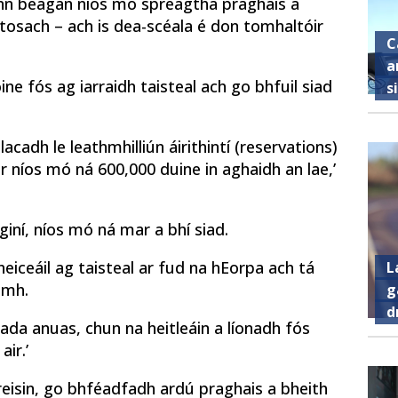
rainn beagán níos mó spreagtha praghais a
tosach – ach is dea-scéala é don tomhaltóir
C
a
ne fós ag iarraidh taisteal ach go bhfuil siad
s
lacadh le leathmhilliún áirithintí (reservations)
r níos mó ná 600,000 duine in aghaidh an lae,’
iní, níos mó ná mar a bhí siad.
 fheiceáil ag taisteal ar fud na hEorpa ach tá
L
amh.
g
d
 fada anuas, chun na heitleáin a líonadh fós
ir.’
eisin, go bhféadfadh ardú praghais a bheith