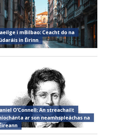
aeilge i mBilbao: Ceacht do na
údaráis in Éirinn
aniel O’Connell: An streachailt
híochánta ar son neamhspleáchas na
Éireann