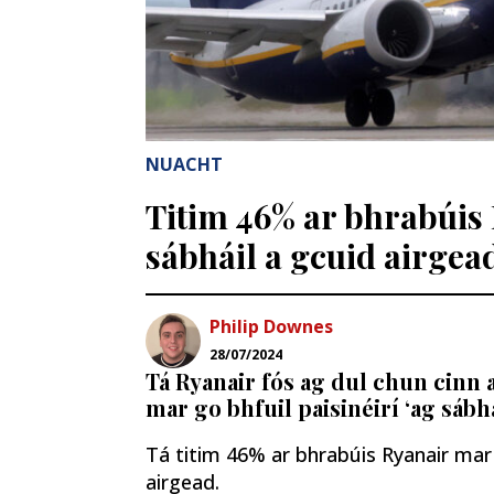
NUACHT
Titim 46% ar bhrabúis 
sábháil a gcuid airgea
Philip Downes
28/07/2024
Tá Ryanair fós ag dul chun cinn 
mar go bhfuil paisinéirí ‘ag sábh
Tá titim 46% ar bhrabúis Ryanair mar g
airgead.