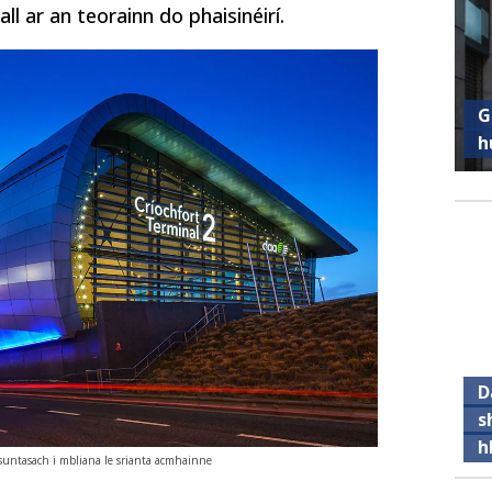
l ar an teorainn do phaisinéirí.
G
h
D
s
h
 suntasach i mbliana le srianta acmhainne