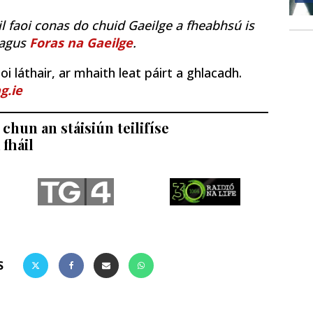
il faoi conas do chuid Gaeilge a fheabhsú is
agus
Foras na Gaeilge
.
i láthair, ar mhaith leat páirt a ghlacadh.
g.ie
chun an stáisiún teilifíse
 fháil
S