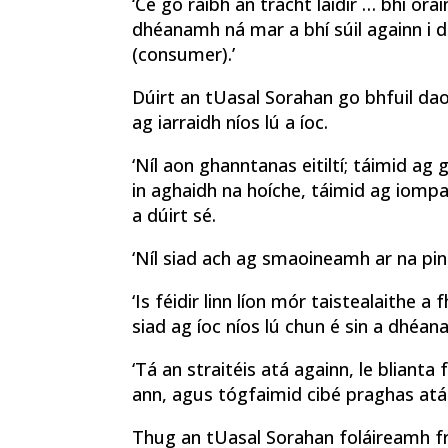
‘Cé go raibh an trácht láidir … bhí o
dhéanamh ná mar a bhí súil againn i d
(consumer).’
Dúirt an tUasal Sorahan go bhfuil daoi
ag iarraidh níos lú a íoc.
‘Níl aon ghanntanas eitiltí; táimid ag g
in aghaidh na hoíche, táimid ag iompa
a dúirt sé.
‘Níl siad ach ag smaoineamh ar na ping
‘Is féidir linn líon mór taistealaithe a
siad ag íoc níos lú chun é sin a dhéan
‘Tá an straitéis atá againn, le blianta
ann, agus tógfaimid cibé praghas atá a
Thug an tUasal Sorahan foláireamh fr