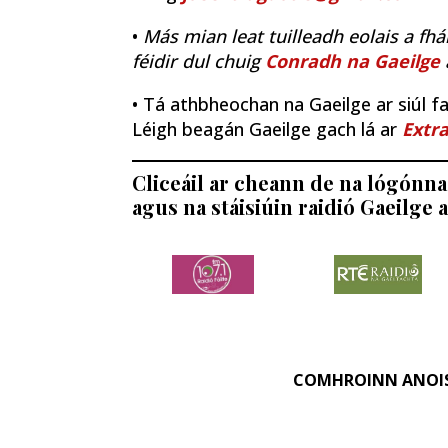
•
Más mian leat tuilleadh eolais a fhá
féidir dul chuig
Conradh na Gaeilge
• Tá athbheochan na Gaeilge ar siúl fao
Léigh beagán Gaeilge gach lá ar
Extra
Cliceáil ar cheann de na lógónna 
agus na stáisiúin raidió Gaeilge a
COMHROINN ANOI