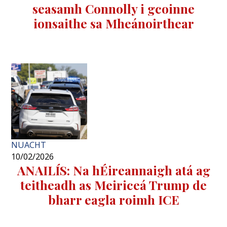
seasamh Connolly i gcoinne
ionsaithe sa Mheánoirthear
NUACHT
10/02/2026
ANAILÍS: Na hÉireannaigh atá ag
teitheadh ​​as Meiriceá Trump de
bharr eagla roimh ICE