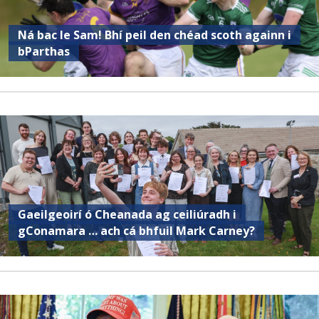
Ná bac le Sam! Bhí peil den chéad scoth againn i
bParthas
Gaeilgeoirí ó Cheanada ag ceiliúradh i
gConamara … ach cá bhfuil Mark Carney?