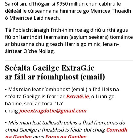
Sa ról sin, d’fhógair sí $950 milliún chun cabhrú le
déileáil le cúiseanna na hinimirce go Meiriceá Thuaidh
ó Mheiriceá Laidineach.
Tá Poblachtánaigh frith-inimirce ag díriú uirthi agus
fiú bhí iarrthóirí tearmainn (asylum seekers) tiomáinte
ar bhusanna chuig teach Harris go minic, lena n-
áirítear Oíche Nollag.
Scéalta Gaeilge ExtraG.ie
ar fáil ar ríomhphost (email)
• Más mian leat ríomhphost (email) a fháil leis na
scéalta Gaeilge is fearr ar
ExtraG.ie
, ó Luan go
hAoine, seol an focal ‘Tá’
chuig
joeextragdotie@gmail.com
•
Más mian leat tuilleadh eolais a fháil faoi conas do
chuid Gaeilge a fheabhsú is féidir dul chuig
Conradh
na Gaeilge
agus
Foras na Gaeilge
.