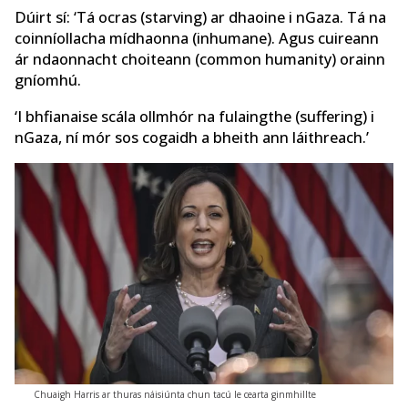
Dúirt sí: ‘Tá ocras (starving) ar dhaoine i nGaza. Tá na
coinníollacha mídhaonna (inhumane). Agus cuireann
ár ndaonnacht choiteann (common humanity) orainn
gníomhú.
‘I bhfianaise scála ollmhór na fulaingthe (suffering) i
nGaza, ní mór sos cogaidh a bheith ann láithreach.’
Chuaigh Harris ar thuras náisiúnta chun tacú le cearta ginmhillte