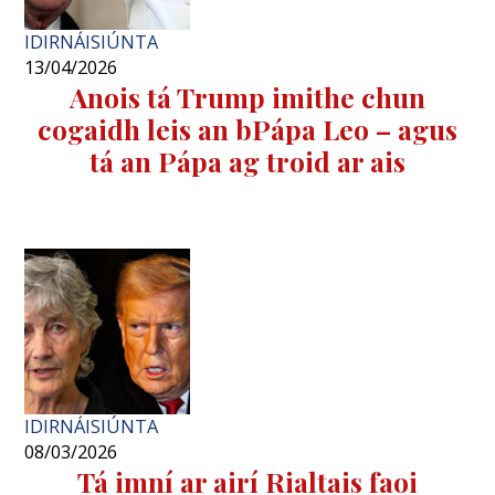
IDIRNÁISIÚNTA
13/04/2026
Anois tá Trump imithe chun
cogaidh leis an bPápa Leo – agus
tá an Pápa ag troid ar ais
IDIRNÁISIÚNTA
08/03/2026
Tá imní ar airí Rialtais faoi