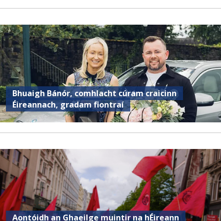
Bhuaigh Bánór, comhlacht cúram craicinn
Éireannach, gradam fiontraí
Aontóidh an Ghaeilge muintir na hÉireann