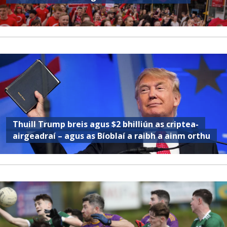
Thuill Trump breis agus $2 bhilliún as criptea-
airgeadraí – agus as Bíoblaí a raibh a ainm orthu