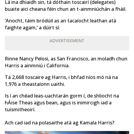
Lá ina dhiaidh sin, tá dóthain toscairí (delegates)
buaite aici cheana féin chun an t-ainmniúchán a fháil.
‘Anocht, táim bródúil as an tacaíocht leathan atá
faighte agam,’ a dúirt sí.
ADVERTISEMENT
Rinne Nancy Pelosi, as San Francisco, an moladh chun
Harris a ainmniú i California.
Tá 2,668 toscaire ag Harris, i bhfad níos mó ná na
1,976 a theastaíonn uaithi.
Is í an chéad leas-uachtarán gorm í, de shliocht na
hÁise Theas agus bean, agus is inimircigh iad a
tuismitheoirí.
Ach cad iad na polasaithe atá ag Kamala Harris?