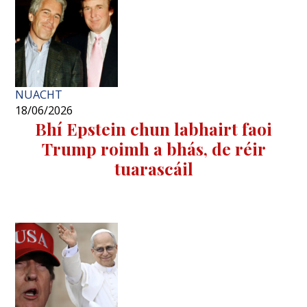
NUACHT
18/06/2026
Bhí Epstein chun labhairt faoi
Trump roimh a bhás, de réir
tuarascáil