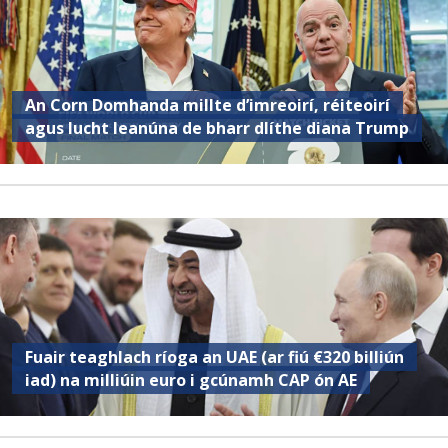
An Corn Domhanda millte d’imreoirí, réiteoirí
agus lucht leanúna de bharr dlíthe diana Trump
Fuair ​​teaghlach ríoga an UAE (ar fiú €320 billiún
iad) na milliúin euro i gcúnamh CAP ón AE