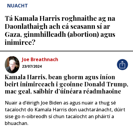
NUACHT
Tá Kamala Harris roghnaithe ag na
Daonlathaigh ach cá seasann sí ar
Gaza, ginmhilleadh (abortion) agus
inimirce?
Joe Breathnach
23/07/2024
Kamala Harris, bean ghorm agus iníon
beirt inimirceach i gcoinne Donald Trump,
mac geal, saibhir d’úinéara réadmhaoine
Nuair a d’éirigh Joe Biden as agus nuair a thug sé
tacaíocht do Kamala Harris don uachtaránacht, dúirt
sise go n-oibreodh sí chun tacaíocht an pháirtí a
bhuachan.