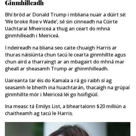
Ginmhilleadh
Bhí bród ar Donald Trump i mbliana nuair a dúirt sé:
‘We broke Roe v Wade’, sé sin cinneadh na Cúirte
Uachtaraí Mheiriceá a thug an ceart do mhná
ginmhilleadh i Meiriceá.
I ndeireadh na bliana seo caite chuaigh Harris ar
thuras náisiúnta chun tacú le cearta ginmhillte agus
chun aird a tharraingt ar an mbagairt do mhná mar
gheall ar sheasamh Trump ar ghinmhilleadh.
Uaireanta tar éis do Kamala a rá go raibh sí ag
seasamh le bheith ina huachtarán, thacaigh na grúpaí
ginmhillte mór i Meiriceá léi go hoifigiúil.
Ina measc tá Emilys List, a bheartaíonn $20 milliún a
chaitheamh ag tacú le Harris.