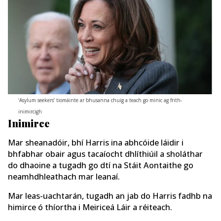
‘Asylum seekers’ tiomáinte ar bhusanna chuig a teach go minic ag frith-
inimircigh
Inimirce
Mar sheanadóir, bhí Harris ina abhcóide láidir i
bhfabhar obair agus tacaíocht dhlíthiúil a sholáthar
do dhaoine a tugadh go dtí na Stáit Aontaithe go
neamhdhleathach mar leanaí.
Mar leas-uachtarán, tugadh an jab do Harris fadhb na
himirce ó thíortha i Meiriceá Láir a réiteach.