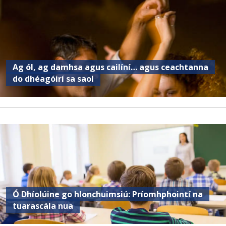
Ag ól, ag damhsa agus cailíní… agus ceachtanna
do dhéagóirí sa saol
Ó Dhíolúine go hIonchuimsiú: Príomhphointí na
tuarascála nua