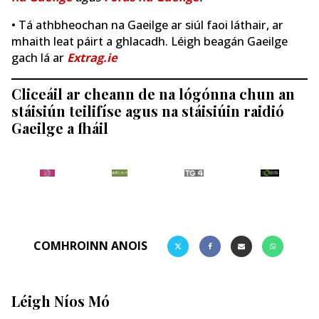
• Tá athbheochan na Gaeilge ar siúl faoi láthair, ar
mhaith leat páirt a ghlacadh. Léigh beagán Gaeilge
gach lá ar
Extrag.ie
Cliceáil ar cheann de na lógónna chun an
stáisiún teilifíse agus na stáisiúin raidió
Gaeilge a fháil
COMHROINN ANOIS
Léigh Níos Mó