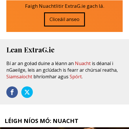
Faigh Nuachtlitir ExtraG.ie gach lá.
Cliceáil anseo
Lean ExtraG.ie
Bí ar an gcéad duine a léann an
Nuacht
is déanaí i
nGaeilge, leis an gclúdach is fearr ar chúrsaí reatha,
Siamsaíocht
bhríomhar agus
Spórt
.
LÉIGH NÍOS MÓ: NUACHT