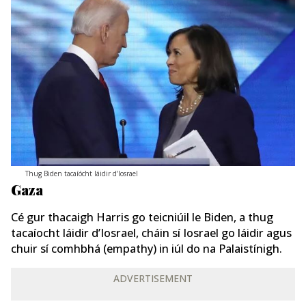
Thug Biden tacaíócht láidir d’Iosrael
Gaza
Cé gur thacaigh Harris go teicniúil le Biden, a thug
tacaíocht láidir d’Iosrael, cháin sí Iosrael go láidir agus
chuir sí comhbhá (empathy) in iúl do na Palaistínigh.
ADVERTISEMENT