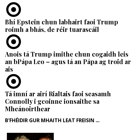
Bhí Epstein chun labhairt faoi Trump
roimh a bhás, de réir tuarascáil
Anois tá Trump imithe chun cogaidh leis
an bPápa Leo – agus tá an Pápa ag troid ar
ais
Tá imní ar airí Rialtais faoi seasamh
Connolly i gcoinne ionsaithe sa
Mheánoirthear
B'FHÉIDIR GUR MHAITH LEAT FREISIN ...