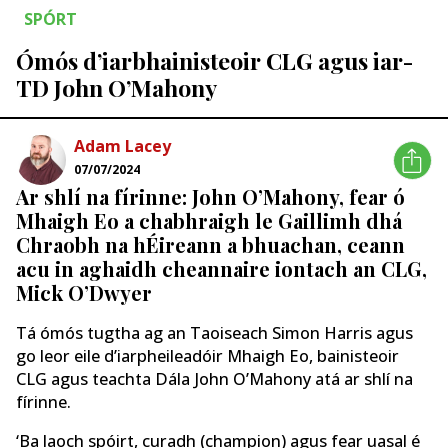
SPÓRT
Ómós d’iarbhainisteoir CLG agus iar-
TD John O’Mahony
Adam Lacey
07/07/2024
Ar shlí na fírinne: John O’Mahony, fear ó
Mhaigh Eo a chabhraigh le Gaillimh dhá
Chraobh na hÉireann a bhuachan, ceann
acu in aghaidh cheannaire iontach an CLG,
Mick O’Dwyer
Tá ómós tugtha ag an Taoiseach Simon Harris agus
go leor eile d’iarpheileadóir Mhaigh Eo, bainisteoir
CLG agus teachta Dála John O’Mahony atá ar shlí na
fírinne.
‘Ba laoch spóirt, curadh (champion) agus fear uasal é