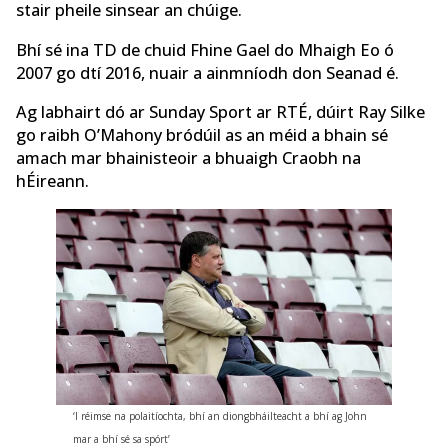
stair pheile sinsear an chúige.
Bhí sé ina TD de chuid Fhine Gael do Mhaigh Eo ó
2007 go dtí 2016, nuair a ainmníodh don Seanad é.
Ag labhairt dó ar Sunday Sport ar RTÉ, dúirt Ray Silke
go raibh O’Mahony bródúil as an méid a bhain sé
amach mar bhainisteoir a bhuaigh Craobh na
hÉireann.
‘I réimse na polaitíochta, bhí an diongbháilteacht a bhí ag John
mar a bhí sé sa spórt’