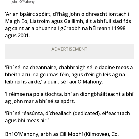
John O’Mahony
‘Ar an bpáirc spóirt, d’fhág John oidhreacht iontach i
Maigh Eo, Liatroim agus Gaillimh, áit a bhfuil siad fós
ag caint ar a bhuanna i gCraobh na hÉireann i 1998
agus 2001.
ADVERTISEMENT
‘Bhí sé ina cheannaire, chabhraigh sé le daoine meas a
bheith acu ina gcumas féin, agus d’éirigh leis ag na
leibhéil is airde,’ a dúirt sé faoi O’Mahony.
‘I réimse na polaitíochta, bhí an diongbháilteacht a bhí
ag John mar a bhí sé sa spórt.
‘Bhí sé réasúnta, dícheallach (dedicated), éifeachtach
agus bhí meas air.’
Bhí O’Mahony, arbh as Cill Mobhí (Kilmovee), Co.