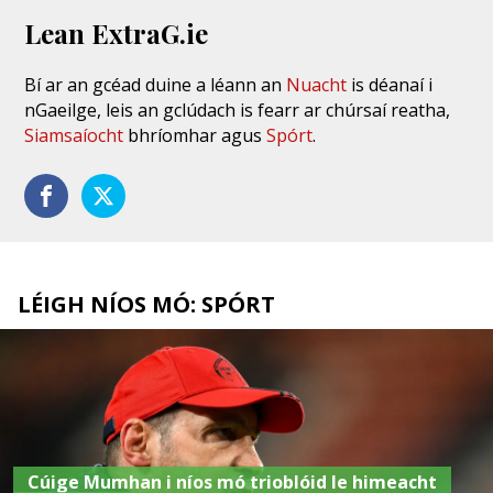
Lean ExtraG.ie
Bí ar an gcéad duine a léann an
Nuacht
is déanaí i
nGaeilge, leis an gclúdach is fearr ar chúrsaí reatha,
Siamsaíocht
bhríomhar agus
Spórt
.
LÉIGH NÍOS MÓ: SPÓRT
Cúige Mumhan i níos mó trioblóid le himeacht