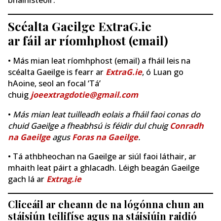
Scéalta Gaeilge ExtraG.ie
ar fáil ar ríomhphost (email)
• Más mian leat ríomhphost (email) a fháil leis na
scéalta Gaeilge is fearr ar
ExtraG.ie
, ó Luan go
hAoine, seol an focal ‘Tá’
chuig
joeextragdotie@gmail.com
•
Más mian leat tuilleadh eolais a fháil faoi conas do
chuid Gaeilge a fheabhsú is féidir dul chuig
Conradh
na Gaeilge
agus
Foras na Gaeilge
.
• Tá athbheochan na Gaeilge ar siúl faoi láthair, ar
mhaith leat páirt a ghlacadh. Léigh beagán Gaeilge
gach lá ar
Extrag.ie
Cliceáil ar cheann de na lógónna chun an
stáisiún teilifíse agus na stáisiúin raidió