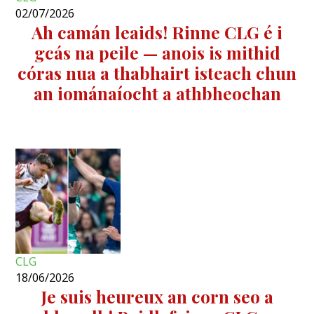
02/07/2026
Ah camán leaids! Rinne CLG é i
gcás na peile — anois is mithid
córas nua a thabhairt isteach chun
an iománaíocht a athbheochan
CLG
18/06/2026
Je suis heureux an corn seo a