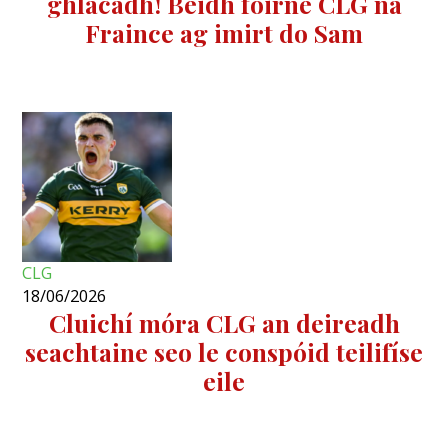
ghlacadh! Beidh foirne CLG na
Fraince ag imirt do Sam
CLG
18/06/2026
Cluichí móra CLG an deireadh
seachtaine seo le conspóid teilifíse
eile