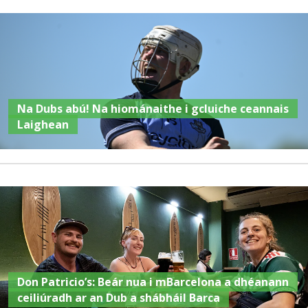
Na Dubs abú! Na hiománaithe i gcluiche ceannais
Laighean
Don Patricio’s: Beár nua i mBarcelona a dhéanann
ceiliúradh ar an Dub a shábháil Barca