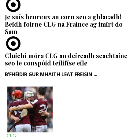
Je suis heureux an corn seo a ghlacadh!
Beidh foirne CLG na Fraince ag imirt do
Sam
Cluichí móra CLG an deireadh seachtaine
seo le conspóid teilifíse eile
B'FHÉIDIR GUR MHAITH LEAT FREISIN ...
CLG