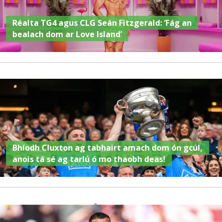
Réalta TG4 agus CLG Seán Fitzgerald: ‘Fág an
bealach dom ar Love Island’
Bhíodh Cluxton ag tabhairt amach dom ón gcúl,
anois tá sé ag tarlú ó mo thaobh deas!