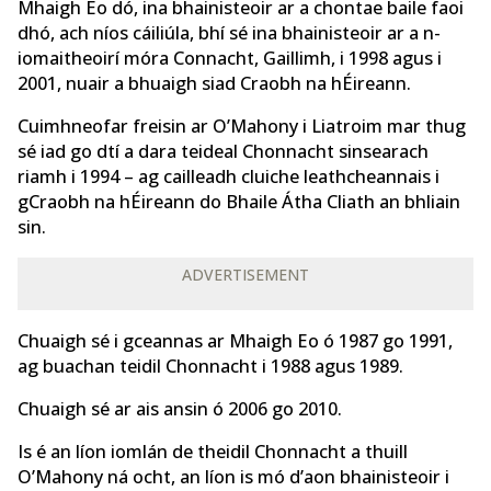
Mhaigh Eo dó, ina bhainisteoir ar a chontae baile faoi
dhó, ach níos cáiliúla, bhí sé ina bhainisteoir ar a n-
iomaitheoirí móra Connacht, Gaillimh, i 1998 agus i
2001, nuair a bhuaigh siad Craobh na hÉireann.
Cuimhneofar freisin ar O’Mahony i Liatroim mar thug
sé iad go dtí a dara teideal Chonnacht sinsearach
riamh i 1994 – ag cailleadh cluiche leathcheannais i
gCraobh na hÉireann do Bhaile Átha Cliath an bhliain
sin.
ADVERTISEMENT
Chuaigh sé i gceannas ar Mhaigh Eo ó 1987 go 1991,
ag buachan teidil Chonnacht i 1988 agus 1989.
Chuaigh sé ar ais ansin ó 2006 go 2010.
Is é an líon iomlán de theidil Chonnacht a thuill
O’Mahony ná ocht, an líon is mó d’aon bhainisteoir i