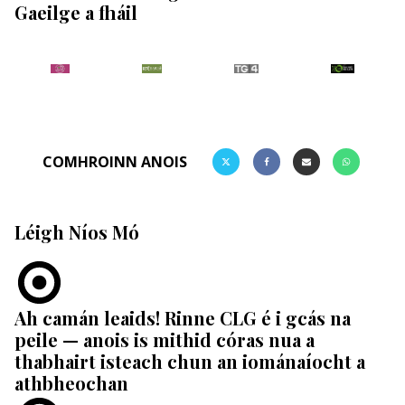
Gaeilge a fháil
COMHROINN ANOIS
Léigh Níos Mó
Ah camán leaids! Rinne CLG é i gcás na
peile — anois is mithid córas nua a
thabhairt isteach chun an iománaíocht a
athbheochan