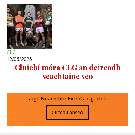
CLG
12/06/2026
Cluichí móra CLG an deireadh
seachtaine seo
Faigh Nuachtlitir ExtraG.ie gach lá.
Cliceáil anseo