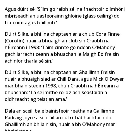
Agus dúirt sé: ‘Sílim go raibh sé ina fhachtóir ollmhór i
mbriseadh an uasteorainn ghloine (glass ceiling) do
Liatroim agus Gaillimh.’
Dúirt Silke, a bhí ina chaptaen ar a chlub Cora Finne
(Corofin) nuair a bhuaigh an club sin Craobh na
hÉireann i 1998: ‘Táim cinnte go ndéan O’Mahony
gach iarracht ceann a bhuachan le Maigh Eo freisin
ach níor tharla sé sin.’
Dúirt Silke, a bhí ina chaptaen ar Ghaillimh freisin
nuair a bhuaigh siad ar Chill Dara, agus Mick O’Dwyer
mar bhainisteoir i 1998, chun Craobh na hÉireann a
bhuachan: ‘Tá sé imithe ró-óg ach seasfaidh a
oidhreacht ag teist an ama.’
Dála an scéil, ba é bainisteoir reatha na Gaillimhe
Pádraig Joyce a scóráil an cúl ríthábhachtach do
Ghaillimh an bhliain sin, nuair a bh O’Mahony mar
bhainisteoir.