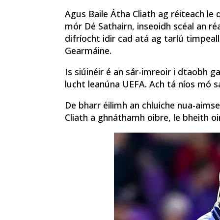
Agus Baile Átha Cliath ag réiteach le d
mór Dé Sathairn, inseoidh scéal an r
difríocht idir cad atá ag tarlú timpea
Gearmáine.
Is siúinéir é an sár-imreoir i dtaobh g
lucht leanúna UEFA. Ach tá níos mó sa
De bharr éilimh an chluiche nua-aimse
Cliath a ghnáthamh oibre, le bheith o