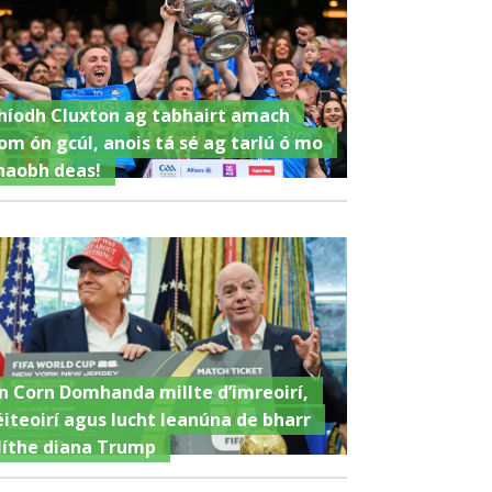
híodh Cluxton ag tabhairt amach
om ón gcúl, anois tá sé ag tarlú ó mo
haobh deas!
n Corn Domhanda millte d’imreoirí,
éiteoirí agus lucht leanúna de bharr
líthe diana Trump