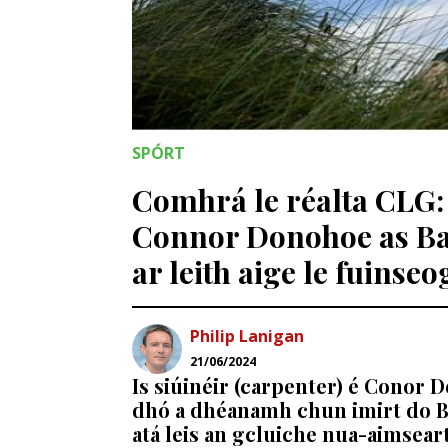
SPÓRT
Comhrá le réalta CLG: I
Connor Donohoe as Bail
ar leith aige le fuinseo
Philip Lanigan
21/06/2024
Is siúinéir (carpenter) é Conor 
dhó a dhéanamh chun imirt do Bh
atá leis an gcluiche nua-aimsear