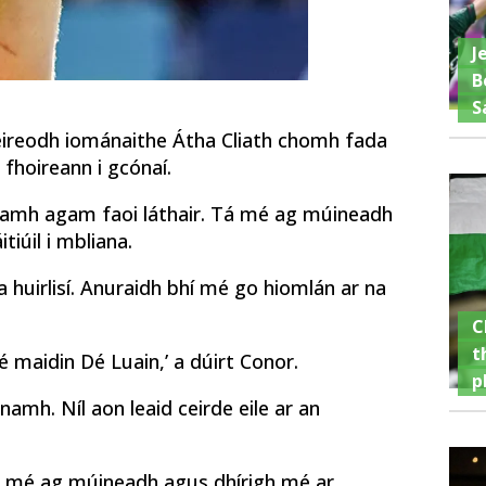
J
B
S
éireodh iománaithe Átha Cliath chomh fada
 fhoireann i gcónaí.
anamh agam faoi láthair. Tá mé ag múineadh
tiúil i mbliana.
na huirlisí. Anuraidh bhí mé go hiomlán ar na
C
t
sé maidin Dé Luain,’ a dúirt Conor.
p
anamh. Níl aon leaid ceirde eile ar an
gh mé ag múineadh agus dhírigh mé ar