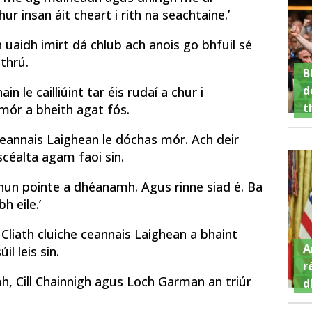
r insan áit cheart i rith na seachtaine.’
h uaidh imirt dá chlub ach anois go bhfuil sé
thrú.
B
d
ain le cailliúint tar éis rudaí a chur i
t
mór a bheith agat fós.
 ceannais Laighean le dóchas mór. Ach deir
hscéalta agam faoi sin.
 chun pointe a dhéanamh. Agus rinne siad é. Ba
h eile.’
 Cliath cluiche ceannais Laighean a bhaint
A
il leis sin.
r
mh, Cill Chainnigh agus Loch Garman an triúr
d