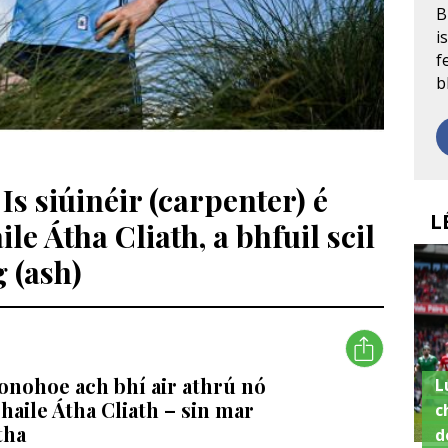
B
i
f
b
s siúinéir (carpenter) é
L
e Átha Cliath, a bhfuil scil
g (ash)
Donohoe ach bhí air athrú nó
L
aile Átha Cliath – sin mar
c
tha
d