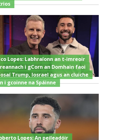
crios
ico Lopes: Labhraíonn an t-imreoir
ireannach i gCorn an Domhain faoi
íosaí Trump, Iosrael agus an cluiche
in i gcoinne na Spáinne
oberto Lopes: An peileadóir