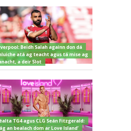
iverpool: Beidh Salah againn don dá
hluiche atá ag teacht agus tá mise ag
anacht, a deir Slot
éalta TG4 agus CLG Seán Fitzgerald:
Fág an bealach dom ar Love Island’