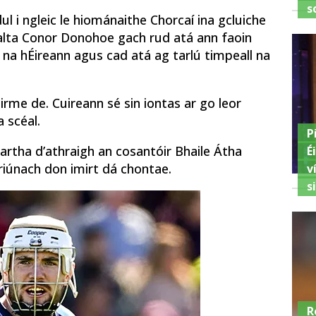
s
ul i ngleic le hiománaithe Chorcaí ina gcluiche
éalta Conor Donohoe gach rud atá ann faoin
ll na hÉireann agus cad atá ag tarlú timpeall na
airme de. Cuireann sé sin iontas ar go leor
 scéal.
P
artha d’athraigh an cosantóir Bhaile Átha
É
iriúnach don imirt dá chontae.
v
s
R