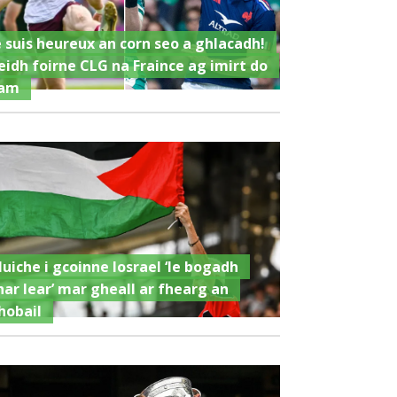
e suis heureux an corn seo a ghlacadh!
eidh foirne CLG na Fraince ag imirt do
am
luiche i gcoinne Iosrael ‘le bogadh
har lear’ mar gheall ar fhearg an
hobail