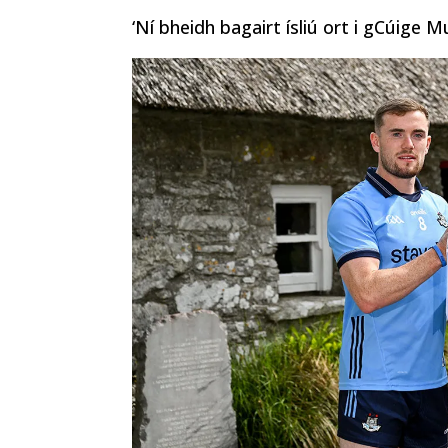
‘Ní bheidh bagairt ísliú ort i gCúige M