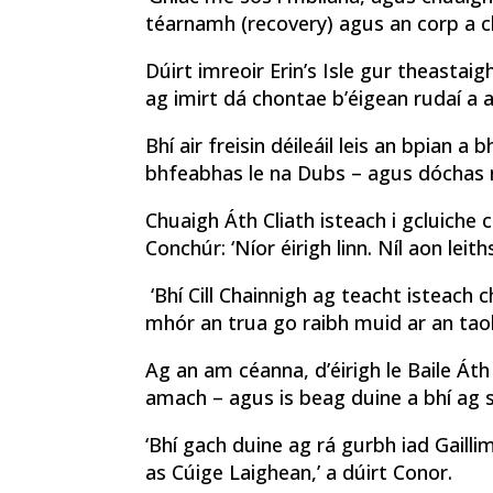
téarnamh (recovery) agus an corp a chu
Dúirt imreoir Erin’s Isle gur theastaig
ag imirt dá chontae b’éigean rudaí a a
Bhí air freisin déileáil leis an bpian a bh
bhfeabhas le na Dubs – agus dóchas 
Chuaigh Áth Cliath isteach i gcluiche
Conchúr: ‘Níor éirigh linn. Níl aon leit
‘Bhí Cill Chainnigh ag teacht isteach
mhór an trua go raibh muid ar an taob
Ag an am céanna, d’éirigh le Baile Áth
amach – agus is beag duine a bhí ​​ag sú
‘Bhí gach duine ag rá gurbh iad Gailli
as Cúige Laighean,’ a dúirt Conor.