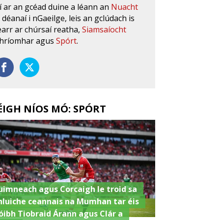
í ar an gcéad duine a léann an
Nuacht
s déanaí i nGaeilge, leis an gclúdach is
earr ar chúrsaí reatha,
Siamsaíocht
hríomhar agus
Spórt
.
ÉIGH NÍOS MÓ: SPÓRT
uimneach agus Corcaigh le troid sa
hluiche ceannais na Mumhan tar éis
óibh Tiobraid Árann agus Clár a