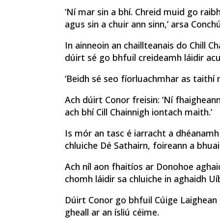
‘Ní mar sin a bhí. Chreid muid go rai
agus sin a chuir ann sinn,’ arsa Conchú
In ainneoin an chaillteanais do Chill 
dúirt sé go bhfuil creideamh láidir a
‘Beidh sé seo fíorluachmhar as taithí 
Ach dúirt Conor freisin: ‘Ní fhaigheann
ach bhí Cill Chainnigh iontach maith.’
Is mór an tasc é iarracht a dhéanamh a
chluiche Dé Sathairn, foireann a bhu
Ach níl aon fhaitíos ar Donohoe aghaid
chomh láidir sa chluiche in aghaidh Uíbh
Dúirt Conor go bhfuil Cúige Laighean
gheall ar an ísliú céime.