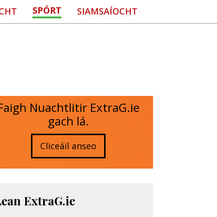
SPÓRT
CHT
SIAMSAÍOCHT
Faigh Nuachtlitir ExtraG.ie
gach lá.
Cliceáil anseo
Lean ExtraG.ie