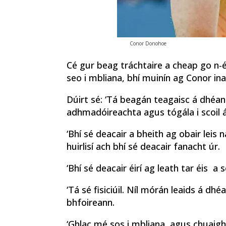
Conor Donohoe
Cé gur beag tráchtaire a cheap go n-
seo i mbliana, bhí muinín ag Conor ina
Dúirt sé: ‘Tá beagán teagaisc á dhé
adhmadóireachta agus tógála i scoil ái
‘Bhí sé deacair a bheith ag obair leis 
huirlisí ach bhí sé deacair fanacht úr.
‘Bhí sé deacair éirí ag leath tar éis a 
‘Tá sé fisiciúil. Níl mórán leaids á dhé
bhfoireann.
‘Ghlac mé sos i mbliana, agus chuai