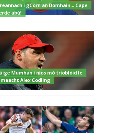
ireannach i gCorn an Domhain… Cape
erde abú!
úige Mumhan i níos mó trioblóid le
imeacht Alex Codling