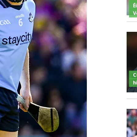
É
V
C
h