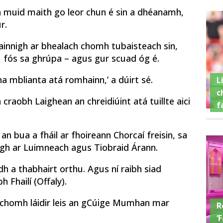
bh muid maith go leor chun é sin a dhéanamh,
r.
Chainnigh ar bhealach chomh tubaisteach sin,
cu fós sa ghrúpa – agus gur scuad óg é.
na mblianta atá romhainn,’ a dúirt sé.
L
c
 craobh Laighean an chreidiúint atá tuillte aici
f
n bua a fháil ar fhoireann Chorcaí freisin, sa
aigh ar Luimneach agus Tiobraid Árann.
h a thabhairt orthu. Agus ní raibh siad
 Fhailí (Offaly).
 chomh láidir leis an gCúige Mumhan mar
R
‘