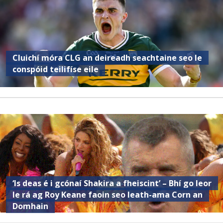
Cluichí móra CLG an deireadh seachtaine seo le
conspóid teilifíse eile
‘Is deas é i gcónaí Shakira a fheiscint’ – Bhí go leor
le rá ag Roy Keane faoin seo leath-ama Corn an
Domhain