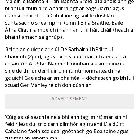
Maidir le Babhta 4 – an Babhta Bróid atá anois ann go
bliantúil chun aird a tharraingt ar éagsúlacht agus
cuimsitheacht – tá Cahalane ag súil le dúshlán
suntasach ó sheaimpíní Roinn 1B na Sraithe, Baile
Átha Cliath, a mbeidh in ann an tríú háit cháilitheach a
bhaint amach sa ghrúpa.
Beidh an cluiche ar siúl Dé Sathairn i bPáirc Uí
Chaoimh (2pm), agus tar éis bloc maith traenála, tá
cosantóir All-Star Naomh Fionnbarra – an duine is
sine de thriúr deirfiúir ó mhuintir iomráiteach na
gcluichí Gaelacha ar an phainéal – dóchasach go bhfuil
scuad Ger Manley réidh don dúshlán.
ADVERTISEMENT
‘Cúig as sé seachtaine a bhí ann (ag imirt) mar sin ní
féidir leat dul tríd carn ollmhór ag traenáil,’ a dúirt
Cahalane faoin sceideal gnóthach go Bealtaine agus
tús mhí an Mheithimh.