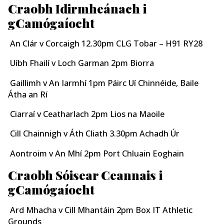
Craobh Idirmheánach
i
gCamógaíocht
An Clár v Corcaigh 12.30pm CLG Tobar – H91 RY28
Uíbh Fhailí v Loch Garman 2pm Biorra
Gaillimh v An Iarmhí 1pm Páirc Uí Chinnéide, Baile
Átha an Rí
Ciarraí v Ceatharlach 2pm Lios na Maoile
Cill Chainnigh v Áth Cliath 3.30pm Achadh Úr
Aontroim v An Mhí 2pm Port Chluain Eoghain
Craobh Sóisear Ceannais
i
gCamógaíocht
Ard Mhacha v Cill Mhantáin 2pm Box IT Athletic
Grounds