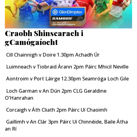
Craobh Shinsearach
i
gCamógaíocht
Cill Chainnigh v Doire 1.30pm Achadh Úr
Luimneach v Tiobraid Árann 2pm Páirc Mhicil Neville
Aontroim v Port Láirge 12.30pm Seamróga Loch Gile
Loch Garman v An Dún 2pm CLG Geraldine
O’Hanrahan
Corcaigh v Áth Cliath 2pm Páirc Uí Chaoimh
Gaillimh v An Clár 3pm Páirc Uí Chinnéide, Baile Átha
an Rí