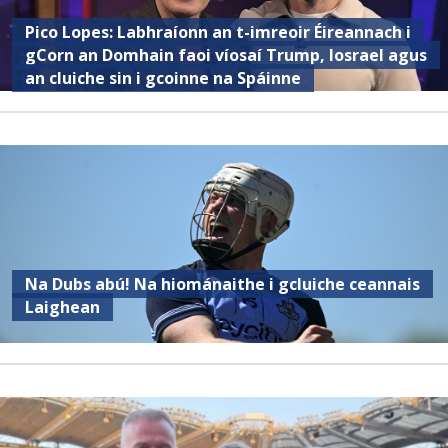
Pico Lopes: Labhraíonn an t-imreoir Éireannach i
gCorn an Domhain faoi víosaí Trump, Iosrael agus
an cluiche sin i gcoinne na Spáinne
Na Dubs abú! Na hiománaithe i gcluiche ceannais
Laighean