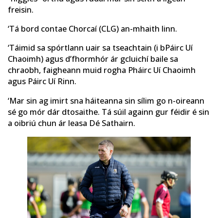
freisin.
‘Tá bord contae Chorcaí (CLG) an-mhaith linn.
‘Táimid sa spórtlann uair sa tseachtain (i bPáirc Uí
Chaoimh) agus d’fhormhór ár gcluichí baile sa
chraobh, faigheann muid rogha Pháirc Uí Chaoimh
agus Páirc Uí Rinn.
‘Mar sin ag imirt sna háiteanna sin sílim go n-oireann
sé go mór dár dtosaithe. Tá súil againn gur féidir é sin
a oibriú chun ár leasa Dé Sathairn.