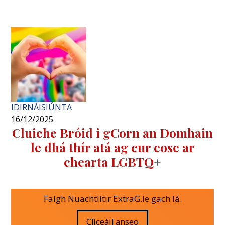
IDIRNÁISIÚNTA
16/12/2025
Cluiche Bróid i gCorn an Domhain
le dhá thír atá ag cur cosc ​​ar
chearta LGBTQ+
Faigh Nuachtlitir ExtraG.ie gach lá.
Cliceáil anseo