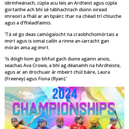
idirmheánach, cúpla acu leis an Ardteist agus cúpla
gortaithe ach bhí sé tábhachtach dúinn oiread
imreoirí a fháil ar an bpáirc thar na chéad trí chluiche
agus a d’fhéadfaimis.
‘Tá sé go deas camógaíocht na craobhchomórtais a
imirt agus is iomaí cailín a rinne an-iarracht gan
mórán ama ag imirt.
‘Is dóigh liom go bhfuil gach duine againn anois,
seachas Ava Crowe, a bhí ag déanamh na hArdteiste,
agus ar an drochuair ár mbeirt chúl báire, Laura
(Freeney) agus Fiona (Ryan).’