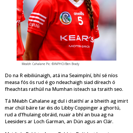
Meabh Cahalane Pic: ©INPHO/Ben Brady
Do na R eibiliúnaigh, atá ina Seaimpíní, bhí sé níos
measa fós ós rud é go ndeachaigh siad díreach ó
fheachtas rathúil na Mumhan isteach sa tsraith seo.
Tá Méabh Cahalane ag dul i dtaithí ar a bheith ag imirt
mar chúl báire tar éis do Libby Coppinger a ghortú,
rud a d’fhulaing obráid, nuair a bhí an bua ag na
Leesiders ar Loch Garman, an Dún agus an Clár.