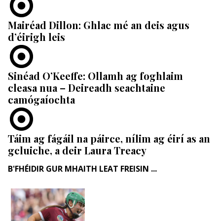
Mairéad Dillon: Ghlac mé an deis agus
d’éirigh leis
Sinéad O’Keeffe: Ollamh ag foghlaim
cleasa nua – Deireadh seachtaine
camógaíochta
Táim ag fágáil na páirce, nílim ag éirí as an
gcluiche, a deir Laura Treacy
B'FHÉIDIR GUR MHAITH LEAT FREISIN ...