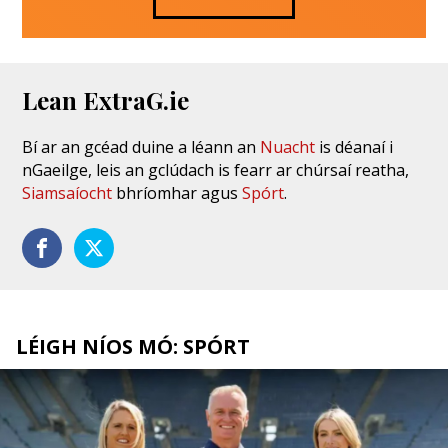
Lean ExtraG.ie
Bí ar an gcéad duine a léann an
Nuacht
is déanaí i
nGaeilge, leis an gclúdach is fearr ar chúrsaí reatha,
Siamsaíocht
bhríomhar agus
Spórt
.
LÉIGH NÍOS MÓ: SPÓRT