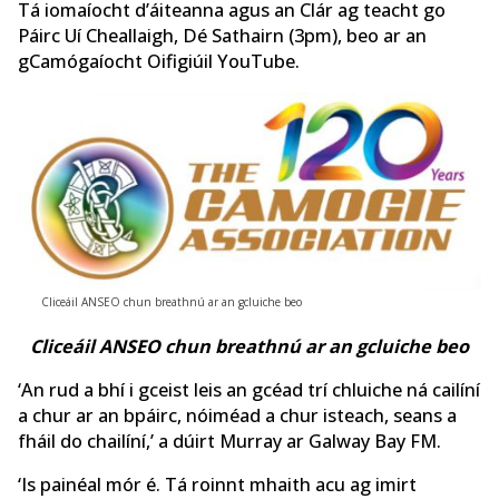
Tá iomaíocht d’áiteanna agus an Clár ag teacht go
Páirc Uí Cheallaigh, Dé Sathairn (3pm), beo ar an
gCamógaíocht Oifigiúil YouTube.
Cliceáil ANSEO chun breathnú ar an gcluiche beo
Cliceáil ANSEO chun breathnú ar an gcluiche beo
‘An rud a bhí i gceist leis an gcéad trí chluiche ná cailíní
a chur ar an bpáirc, nóiméad a chur isteach, seans a
fháil do chailíní,’ a dúirt Murray ar Galway Bay FM.
‘Is painéal mór é. Tá roinnt mhaith acu ag imirt