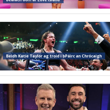
Beidh Katie Taylor ag troid i bPáirc an Chrócaigh