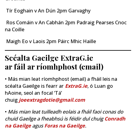
Tír Eoghain v An Dún 2pm Garvaghy
Ros Comáin v An Cabhán 2pm Padraig Pearses Cnoc
na Coille
Maigh Eo v Laois 2pm Páirc Mhic Haille
Scéalta Gaeilge ExtraG.ie
ar fáil ar ríomhphost (email)
• Más mian leat ríomhphost (email) a fháil leis na
scéalta Gaeilge is fearr ar
ExtraG.ie
, ó Luan go
hAoine, seol an focal ‘Tá’
chuig
joeextragdotie@gmail.com
•
Más mian leat tuilleadh eolais a fháil faoi conas do
chuid Gaeilge a fheabhsú is féidir dul chuig
Conradh
na Gaeilge
agus
Foras na Gaeilge
.