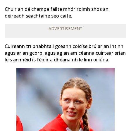
Chuir an dá champa fáilte mhór roimh shos an
deireadh seachtaine seo caite.
ADVERTISEMENT
Cuireann trí bhabhta i gceann coicíse brú ar an intinn
agus ar an gcorp, agus ag an am céanna cuirtear srian
leis an méid is féidir a dhéanamh le linn oiliúna.