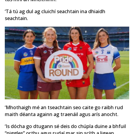
‘Tá tú ag dul ag cluichí seachtain ina dhiaidh
seachtain.
‘Mhothaigh mé an tseachtain seo caite go raibh rud
maith déanta againn ag traenáil agus arís anocht.
‘Is dócha go dtugann sé deis do chúpla duine a bhfuil
“niggles” orthu agus rudaí mar sin scíth a ligean