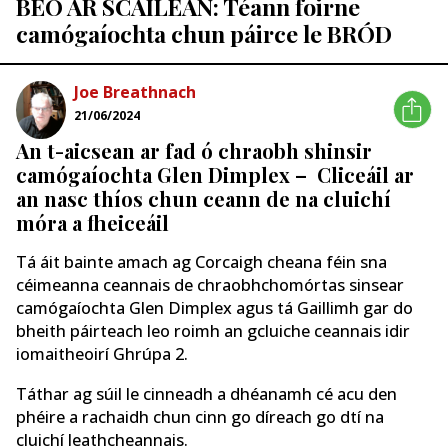
BEO AR SCÁILEÁN: Téann foirne
camógaíochta chun páirce le BRÓD
Joe Breathnach
21/06/2024
An t-aicsean ar fad ó chraobh shinsir
camógaíochta Glen Dimplex – Cliceáil ar
an nasc thíos chun ceann de na cluichí
móra a fheiceáil
Tá áit bainte amach ag Corcaigh cheana féin sna
céimeanna ceannais de chraobhchomórtas sinsear
camógaíochta Glen Dimplex agus tá Gaillimh gar do
bheith páirteach leo roimh an gcluiche ceannais idir
iomaitheoirí Ghrúpa 2.
Táthar ag súil le cinneadh a dhéanamh cé acu den
phéire a rachaidh chun cinn go díreach go dtí na
cluichí leathcheannais.