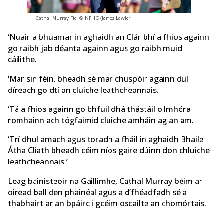
Cathal Murray Pic: ©INPHO/James Lawlor
‘Nuair a bhuamar in aghaidh an Clár bhí a fhios againn
go raibh jab déanta againn agus go raibh muid
cáilithe.
‘Mar sin féin, bheadh ​​sé mar chuspóir againn dul
díreach go dtí an cluiche leathcheannais.
‘Tá a fhios againn go bhfuil dhá thástáil ollmhóra
romhainn ach tógfaimid cluiche amháin ag an am.
‘Trí dhul amach agus toradh a fháil in aghaidh Bhaile
Átha Cliath bheadh céim níos gaire dúinn don chluiche
leathcheannais.’
Leag bainisteoir na Gaillimhe, Cathal Murray béim ar
oiread ball den phainéal agus a d’fhéadfadh sé a
thabhairt ar an bpáirc i gcéim oscailte an chomórtais.