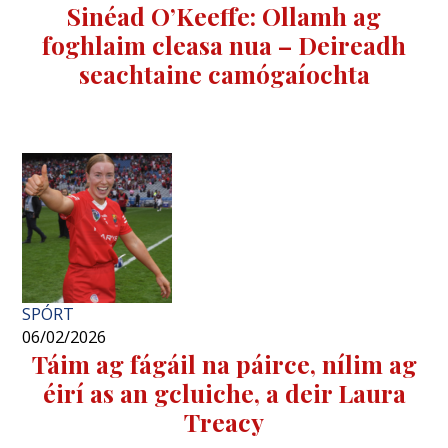
Sinéad O’Keeffe: Ollamh ag
foghlaim cleasa nua – Deireadh
seachtaine camógaíochta
SPÓRT
06/02/2026
Táim ag fágáil na páirce, nílim ag
éirí as an gcluiche, a deir Laura
Treacy