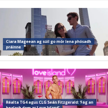
Ciara Mageean ag súil go mór lena phósadh
práinne
Réalta TG4 agus CLG Seán Fitzgerald: ‘Fág an
bealach dom ar Love Island’