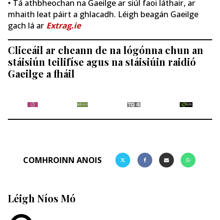
• Tá athbheochan na Gaeilge ar siúl faoi láthair, ar
mhaith leat páirt a ghlacadh. Léigh beagán Gaeilge
gach lá ar
Extrag.ie
Cliceáil ar cheann de na lógónna chun an
stáisiún teilifíse agus na stáisiúin raidió
Gaeilge a fháil
COMHROINN ANOIS
Léigh Níos Mó