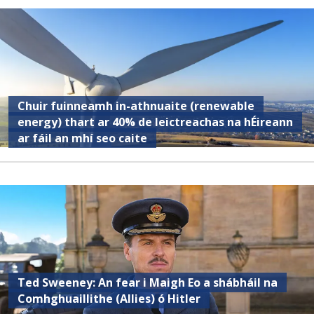
Chuir fuinneamh in-athnuaite (renewable
energy) thart ar 40% de leictreachas na hÉireann
ar fáil an mhí seo caite
Ted Sweeney: An fear i Maigh Eo a shábháil na
Comhghuaillithe (Allies) ó Hitler