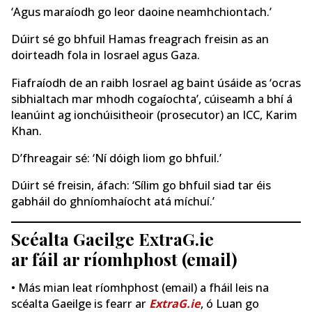
‘Agus maraíodh go leor daoine neamhchiontach.’
Dúirt sé go bhfuil Hamas freagrach freisin as an
doirteadh fola in Iosrael agus Gaza.
Fiafraíodh de an raibh Iosrael ag baint úsáide as ‘ocras
sibhialtach mar mhodh cogaíochta’, cúiseamh a bhí á
leanúint ag ionchúisitheoir (prosecutor) an ICC, Karim
Khan.
D’fhreagair sé: ‘Ní dóigh liom go bhfuil.’
Dúirt sé freisin, áfach: ‘Sílim go bhfuil siad tar éis
gabháil do ghníomhaíocht atá míchuí.’
Scéalta Gaeilge ExtraG.ie
ar fáil ar ríomhphost (email)
• Más mian leat ríomhphost (email) a fháil leis na
scéalta Gaeilge is fearr ar
ExtraG.ie
, ó Luan go