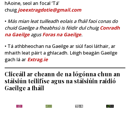
hAoine, seol an focal ‘Tá’
chuig
joeextragdotie@gmail.com
•
Más mian leat tuilleadh eolais a fháil faoi conas do
chuid Gaeilge a fheabhsú is féidir dul chuig
Conradh
na Gaeilge
agus
Foras na Gaeilge
.
• Tá athbheochan na Gaeilge ar siúl faoi láthair, ar
mhaith leat páirt a ghlacadh. Léigh beagán Gaeilge
gach lá ar
Extrag.ie
Cliceáil ar cheann de na lógónna chun an
stáisiún teilifíse agus na stáisiúin raidió
Gaeilge a fháil