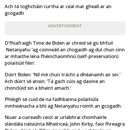
Ach tá toghcháin curtha ar ceal mar gheall ar an
gcogadh
ADVERTISEMENT
D’fhiafraigh Time de Biden ar chreid sé go bhfuil
Netanyahu ‘ag coinneáil an chogaidh ag dul chun cinn
ar mhaithe lena fhéinchaomhnú (self-preservation)
polaitiúil féin’.
Dúirt Biden: ‘Níl mé chun trácht a dhéanamh air sin.’
Ach dúirt sé ansin: ‘Tá gach cúis ag daoine an
chonclúid sin a bhaint amach.’
Phléigh sé cuid de na fadhbanna polaitiúla
inmheánacha a bhí ag Netanyahu roimh an gcogadh.
Nuair a cuireadh ceist ar urlabhraí chomhairle
slándála náisiúnta Mheiriceá, John Kirby, faoi fhreagra