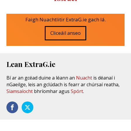
Faigh Nuachtlitir ExtraG.ie gach lá.
Cliceáil anseo
Lean ExtraG.ie
Bí ar an gcéad duine a léann an
Nuacht
is déanaí i
nGaeilge, leis an gclúdach is fearr ar chúrsaí reatha,
Siamsaíocht
bhríomhar agus
Spórt
.