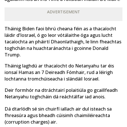
ADVERTISEMENT
Tháinig Biden faoi bhrú cheana féin as a thacaíocht
láidir d’Iosrael, ó go leor vótálaithe óga agus lucht
tacaíochta an pháirtí Dhaonlathaigh, le linn fheachtas
toghchán na huachtaránachta i gcoinne Donald
Trump.
Tháinig laghdú ar thacaíocht do Netanyahu tar éis
ionsaí Hamas an 7 Deireadh Fómhair, rud a léirigh
lochtanna tromchúiseacha i slándáil Iosrael.
Deir formhór na dtráchtairí polaitiúla go gcaillfeadh
Netanyahu toghcháin dá reáchtálfar iad anois.
Dá dtarlódh sé sin chuirfí iallach air dul isteach sa
fhreasúra agus bheadh ​​cúisimh chaimiléireachta
(corruption charges) air.