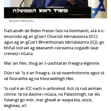
Benjamin Netanyahu
Fiafraíodh de Biden freisin faoi na líomhaintí, atá á n-
imscrúdú ag an gCúirt Choiriúil Idirnáisiúnta (ICC)
agus ag an gCúirt Bhreithiúnais Idirnáisiúnta (ICJ), go
bhfuil Iosrael ag déanamh coireanna cogaidh (war
crimes) i nGaza.
Mar sin féin, thug an t-uachtarán freagra éiginnte.
Dúirt sé: ‘Is é an freagra, tá sé neamhchinnte agus tá
sé fiosraithe ag na hIosraeilítigh féin.
‘Is rud é an ICC nach n-aithnímid. Ach tá rud amháin
cinnte: tá na daoine i nGaza, na Palaistínigh, tar éis
fulaingt go mór, mar gheall ar easpa bia, uisce,
leigheas, srl.