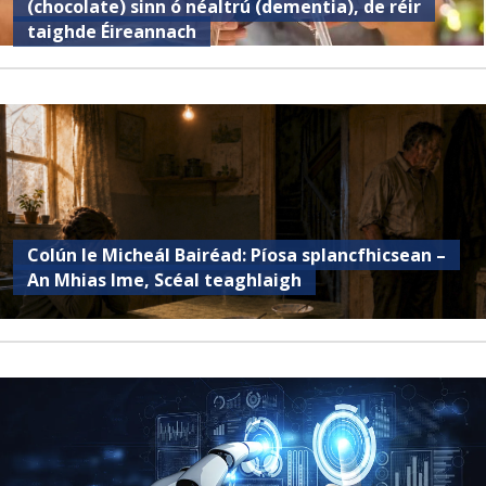
(chocolate) sinn ó néaltrú (dementia), de réir
taighde Éireannach
Colún le Micheál Bairéad: Píosa splancfhicsean –
An Mhias Ime, Scéal teaghlaigh