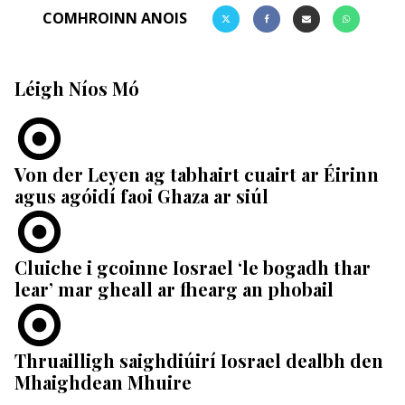
COMHROINN ANOIS
Léigh Níos Mó
Von der Leyen ag tabhairt cuairt ar Éirinn
agus agóidí faoi Ghaza ar siúl
Cluiche i gcoinne Iosrael ‘le bogadh thar
lear’ mar gheall ar fhearg an phobail
Thruailligh saighdiúirí Iosrael dealbh den
Mhaighdean Mhuire