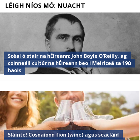
LÉIGH NÍOS MÓ: NUACHT
Scéal ó stair na hÉireann: John Boyle O’Reilly, ag
coinneáil cultúr na hÉireann beo i Meiriceá sa 19ú
haois
Sláinte! Cosnaíonn fíon (wine) agus seacláid