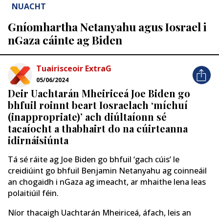
NUACHT
Gníomhartha Netanyahu agus Iosrael i
nGaza cáinte ag Biden
Tuairisceoir ExtraG
05/06/2024
Deir Uachtarán Mheiriceá Joe Biden go
bhfuil roinnt beart Iosraelach ‘míchuí
(inappropriate)’ ach diúltaíonn sé
tacaíocht a thabhairt do na cúirteanna
idirnáisiúnta
Tá sé ráite ag Joe Biden go bhfuil ‘gach cúis’ le
creidiúint go bhfuil Benjamin Netanyahu ag coinneáil
an chogaidh i nGaza ag imeacht, ar mhaithe lena leas
polaitiúil féin.
Níor thacaigh Uachtarán Mheiriceá, áfach, leis an