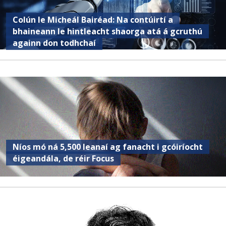
Colún le Micheál Bairéad: Na contúirtí a
bhaineann le hintleacht shaorga atá á gcruthú
againn don todhchaí
Níos mó ná 5,500 leanaí ag fanacht i gcóiríocht
éigeandála, de réir Focus