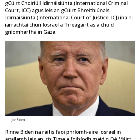
gCúirt Choiriúil Idirnáisiúnta (International Criminal
Court, ICC) agus leis an gCúirt Bhreithiúnais
Idirnáisiúnta (International Court of Justice, ICJ) ina n-
iarrachtaí chun Iosrael a fhreagairt as a chuid
gníomhartha in Gaza.
Joe Biden
Rinne Biden na ráitis faoi phríomh-aire Iosrael in
agallamh leis an iris Time a foilsíodh maidin Dé Máirt.