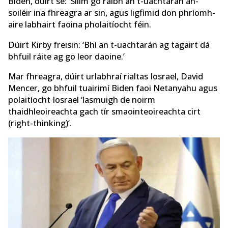
Biden, dúirt sé: ‘Sílim go raibh an t-uachtarán an-
soiléir ina fhreagra ar sin, agus ligfimid don phríomh-
aire labhairt faoina pholaitíocht féin.
Dúirt Kirby freisin: ‘Bhí an t-uachtarán ag tagairt dá
bhfuil ráite ag go leor daoine.’
Mar fhreagra, dúirt urlabhraí rialtas Iosrael, David
Mencer, go bhfuil tuairimí Biden faoi Netanyahu agus
polaitíocht Iosrael ‘lasmuigh de noirm
thaidhleoireachta gach tír smaointeoireachta cirt
(right-thinking)’.