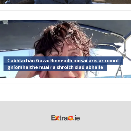
Cabhlachán Gaza: Rinneadh ionsaí arís ar roinnt
gníomhaithe nuair a shroich siad abhaile