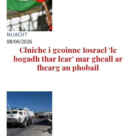
NUACHT
08/06/2026
Cluiche i gcoinne Iosrael ‘le
bogadh thar lear’ mar gheall ar
fhearg an phobail