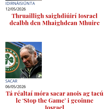
IDIRNÁISIÚNTA
12/05/2026
Thruailligh saighdiúirí Iosrael
dealbh den Mhaighdean Mhuire
SACAR
06/05/2026
Tá réaltaí móra sacar anois ag tacú
le ‘Stop the Game’ i gcoinne
Iosrael