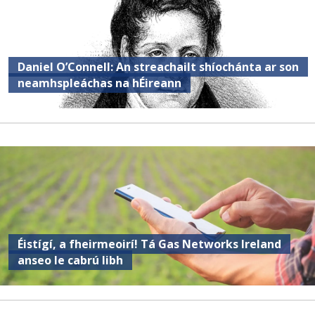
Daniel O’Connell: An streachailt shíochánta ar son
neamhspleáchas na hÉireann
Éistígí, a fheirmeoirí! Tá Gas Networks Ireland
anseo le cabrú libh