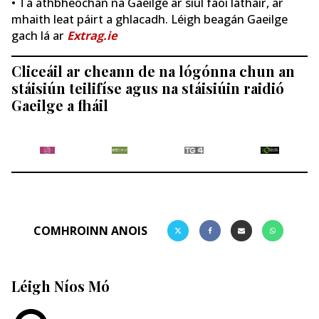
• Tá athbheochan na Gaeilge ar siúl faoi láthair, ar
mhaith leat páirt a ghlacadh. Léigh beagán Gaeilge
gach lá ar
Extrag.ie
Cliceáil ar cheann de na lógónna chun an
stáisiún teilifíse agus na stáisiúin raidió
Gaeilge a fháil
COMHROINN ANOIS
Léigh Níos Mó