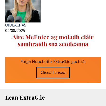
OIDEACHAS
04/08/2025
Aire McEntee ag moladh cláir
samhraidh sna scoileanna
Faigh Nuachtlitir ExtraG.ie gach lá.
Cliceáil anseo
Lean ExtraG.ie