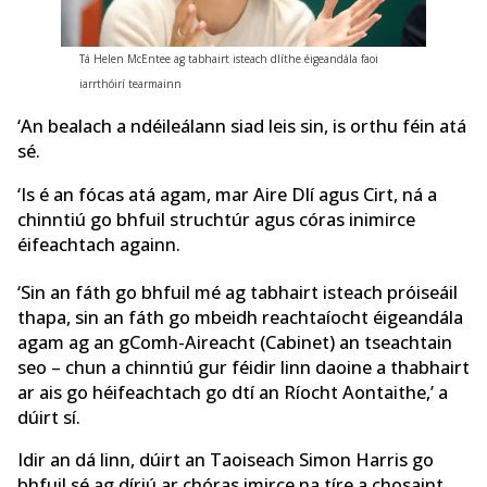
Tá Helen McEntee ag tabhairt isteach dlíthe éigeandála faoi
iarrthóirí tearmainn
‘An bealach a ndéileálann siad leis sin, is orthu féin atá
sé.
‘Is é an fócas atá agam, mar Aire Dlí agus Cirt, ná a
chinntiú go bhfuil struchtúr agus córas inimirce
éifeachtach againn.
‘Sin an fáth go bhfuil mé ag tabhairt isteach próiseáil
thapa, sin an fáth go mbeidh reachtaíocht éigeandála
agam ag an gComh-Aireacht (Cabinet) an tseachtain
seo – chun a chinntiú gur féidir linn daoine a thabhairt
ar ais go héifeachtach go dtí an Ríocht Aontaithe,’ a
dúirt sí.
Idir an dá linn, dúirt an Taoiseach Simon Harris go
bhfuil sé ag díriú ar chóras imirce na tíre a chosaint.