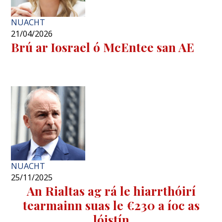
NUACHT
21/04/2026
Brú ar Iosrael ó McEntee san AE
NUACHT
25/11/2025
An Rialtas ag rá le hiarrthóirí
tearmainn suas le €230 a íoc as
lóistín