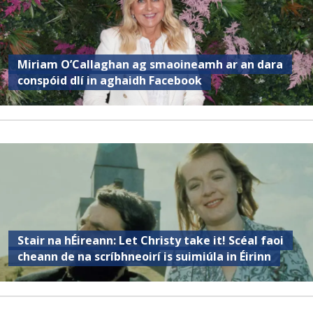
Miriam O’Callaghan ag smaoineamh ar an dara
conspóid dlí in aghaidh Facebook
Stair na hÉireann: Let Christy take it! Scéal faoi
cheann de na scríbhneoirí is suimiúla in Éirinn