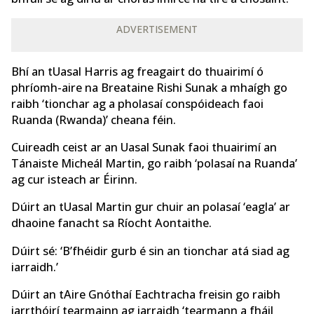
ADVERTISEMENT
Bhí an tUasal Harris ag freagairt do thuairimí ó
phríomh-aire na Breataine Rishi Sunak a mhaígh go
raibh ‘tionchar ag a pholasaí conspóideach faoi
Ruanda (Rwanda)’ cheana féin.
Cuireadh ceist ar an Uasal Sunak faoi thuairimí an
Tánaiste Micheál Martin, go raibh ‘polasaí na Ruanda’
ag cur isteach ar Éirinn.
Dúirt an tUasal Martin gur chuir an polasaí ‘eagla’ ar
dhaoine fanacht sa Ríocht Aontaithe.
Dúirt sé: ‘B’fhéidir gurb é sin an tionchar atá siad ag
iarraidh.’
Dúirt an tAire Gnóthaí Eachtracha freisin go raibh
iarrthóirí tearmainn ag iarraidh ‘tearmann a fháil