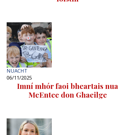
NUACHT
06/11/2025
Imní mhór faoi bheartais nua
McEntee don Ghaeilge