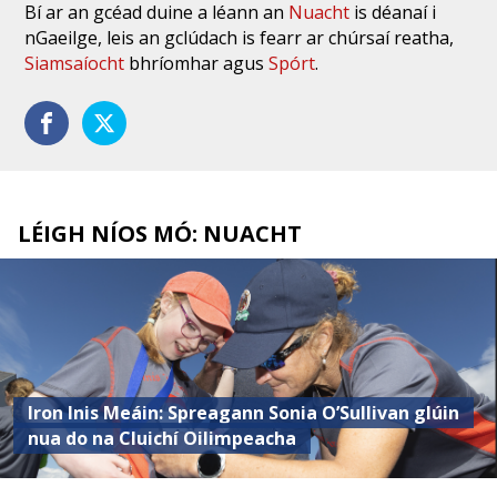
Bí ar an gcéad duine a léann an
Nuacht
is déanaí i
nGaeilge, leis an gclúdach is fearr ar chúrsaí reatha,
Siamsaíocht
bhríomhar agus
Spórt
.
LÉIGH NÍOS MÓ: NUACHT
Iron Inis Meáin: Spreagann Sonia O’Sullivan glúin
nua do na Cluichí Oilimpeacha