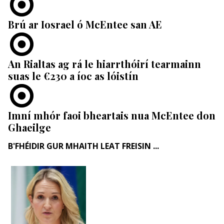
Brú ar Iosrael ó McEntee san AE
An Rialtas ag rá le hiarrthóirí tearmainn
suas le €230 a íoc as lóistín
Imní mhór faoi bheartais nua McEntee don
Ghaeilge
B'FHÉIDIR GUR MHAITH LEAT FREISIN ...