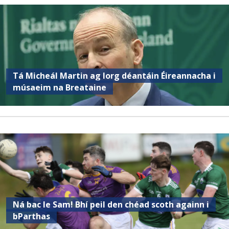
Tá Micheál Martin ag lorg déantáin Éireannacha i
músaeim na Breataine
Ná bac le Sam! Bhí peil den chéad scoth againn i
bParthas