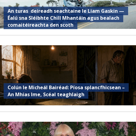
An turas deireadh seachtaine le Liam Gaskin —
Éalú sna Sléibhte Chill Mhantáin agus bealach
comaitéireachta den scoth
Colún le Micheál Bairéad: Píosa splancfhicsean –
An Mhias Ime, Scéal teaghlaigh