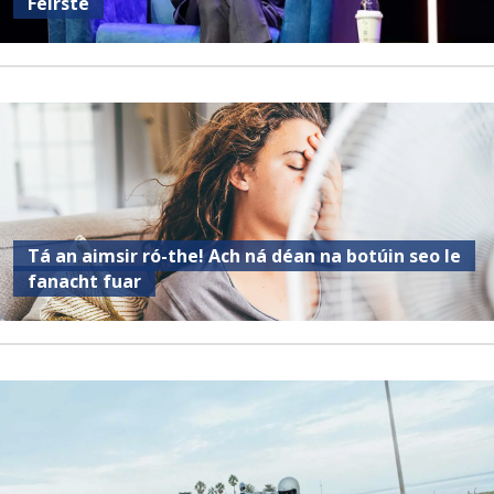
Feirste
Tá an aimsir ró-the! Ach ná déan na botúin seo le
fanacht fuar