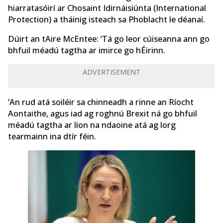
hiarratasóirí ar Chosaint Idirnáisiúnta (International
Protection) a tháinig isteach sa Phoblacht le déanaí.
Dúirt an tAire McEntee: ‘Tá go leor cúiseanna ann go
bhfuil méadú tagtha ar imirce go hÉirinn.
ADVERTISEMENT
‘An rud atá soiléir sa chinneadh a rinne an Ríocht
Aontaithe, agus iad ag roghnú Brexit ná go bhfuil
méadú tagtha ar líon na ndaoine atá ag lorg
tearmainn ina dtír féin.