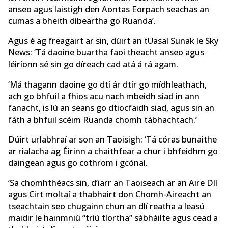
anseo agus laistigh den Aontas Eorpach seachas an
cumas a bheith díbeartha go Ruanda’.
Agus é ag freagairt ar sin, dúirt an tUasal Sunak le Sky
News: ‘Tá daoine buartha faoi theacht anseo agus
léiríonn sé sin go díreach cad atá á rá agam.
‘Má thagann daoine go dtí ár dtír go mídhleathach,
ach go bhfuil a fhios acu nach mbeidh siad in ann
fanacht, is lú an seans go dtiocfaidh siad, agus sin an
fáth a bhfuil scéim Ruanda chomh tábhachtach.’
Dúirt urlabhraí ar son an Taoisigh: ‘Tá córas bunaithe
ar rialacha ag Éirinn a chaithfear a chur i bhfeidhm go
daingean agus go cothrom i gcónaí.
‘Sa chomhthéacs sin, d’iarr an Taoiseach ar an Aire Dlí
agus Cirt moltaí a thabhairt don Chomh-Aireacht an
tseachtain seo chugainn chun an dlí reatha a leasú
maidir le hainmniú “tríú tíortha” sábháilte agus cead a