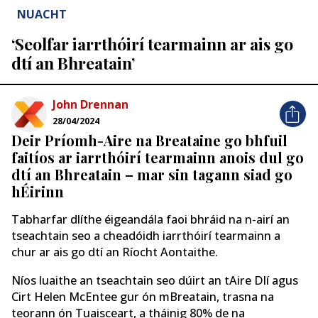
NUACHT
‘Seolfar iarrthóirí tearmainn ar ais go
dtí an Bhreatain’
John Drennan
28/04/2024
Deir Príomh-Aire na Breataine go bhfuil
faitíos ar iarrthóirí tearmainn anois dul go
dtí an Bhreatain – mar sin tagann siad go
hÉirinn
Tabharfar dlíthe éigeandála faoi bhráid na n-airí an
tseachtain seo a cheadóidh iarrthóirí tearmainn a
chur ar ais go dtí an Ríocht Aontaithe.
Níos luaithe an tseachtain seo dúirt an tAire Dlí agus
Cirt Helen McEntee gur ón mBreatain, trasna na
teorann ón Tuaisceart, a tháinig 80% de na