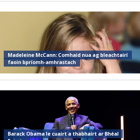
Madeleine McCann: Comhaid nua ag bleachtairí
faoin bpríomh-amhrastach
Barack Obama le cuairt a thabhairt ar Bhéal