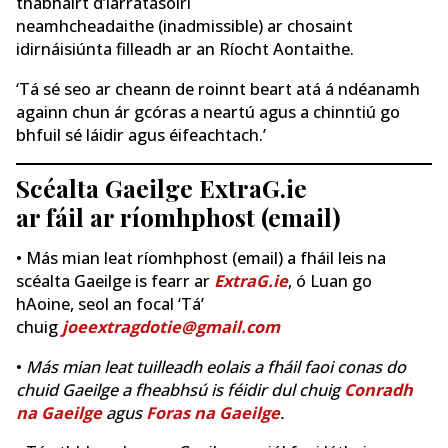
thabhairt d’iarratasóirí
neamhcheadaithe
(inadmissible) ar chosaint
idirnáisiúnta filleadh ar an Ríocht Aontaithe.
‘Tá sé seo ar cheann de roinnt beart atá á ndéanamh
againn chun ár gcóras a neartú agus a chinntiú go
bhfuil sé láidir agus éifeachtach.’
Scéalta Gaeilge ExtraG.ie
ar fáil ar ríomhphost (email)
• Más mian leat ríomhphost (email) a fháil leis na
scéalta Gaeilge is fearr ar
ExtraG.ie
, ó Luan go
hAoine, seol an focal ‘Tá’
chuig
joeextragdotie@gmail.com
•
Más mian leat tuilleadh eolais a fháil faoi conas do
chuid Gaeilge a fheabhsú is féidir dul chuig
Conradh
na Gaeilge
agus
Foras na Gaeilge
.