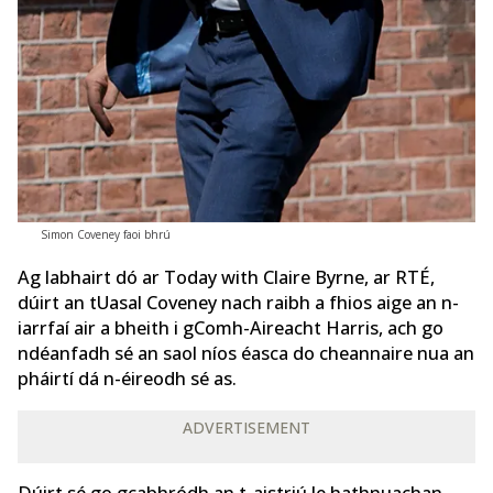
Simon Coveney faoi bhrú
Ag labhairt dó ar Today with Claire Byrne, ar RTÉ,
dúirt an tUasal Coveney nach raibh a fhios aige an n-
iarrfaí air a bheith i gComh-Aireacht Harris, ach go
ndéanfadh sé an saol níos éasca do cheannaire nua an
pháirtí dá n-éireodh sé as.
ADVERTISEMENT
Dúirt sé go gcabhródh an t-aistriú le hathnuachan