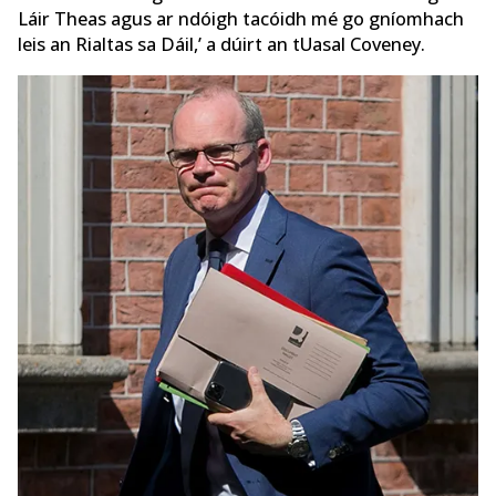
Láir Theas agus ar ndóigh tacóidh mé go gníomhach
leis an Rialtas sa Dáil,’ a dúirt an tUasal Coveney.