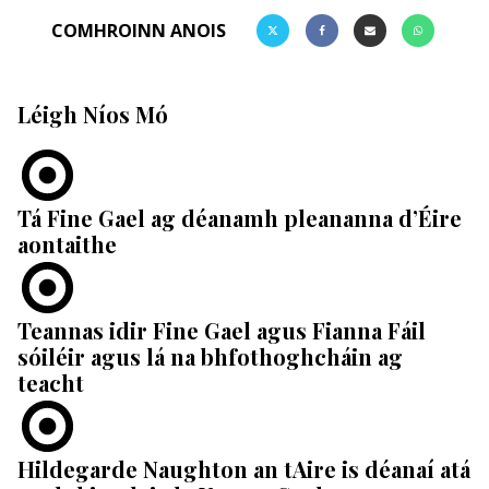
COMHROINN ANOIS
Léigh Níos Mó
Tá Fine Gael ag déanamh pleananna d’Éire
aontaithe
Teannas idir Fine Gael agus Fianna Fáil
sóiléir agus lá na bhfothoghcháin ag
teacht
Hildegarde Naughton an tAire is déanaí atá