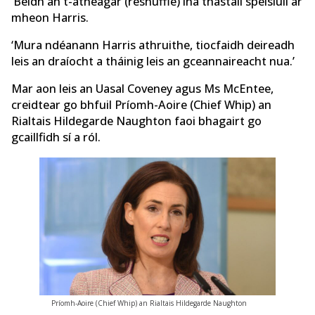
‘Beidh an t-atheagar (reshuffle) ina thástáil spéisiúil ar
mheon Harris.
‘Mura ndéanann Harris athruithe, tiocfaidh deireadh
leis an draíocht a tháinig leis an gceannaireacht nua.’
Mar aon leis an Uasal Coveney agus Ms McEntee,
creidtear go bhfuil Príomh-Aoire (Chief Whip) an
Rialtais Hildegarde Naughton faoi bhagairt go
gcaillfidh sí a ról.
Príomh-Aoire (Chief Whip) an Rialtais Hildegarde Naughton