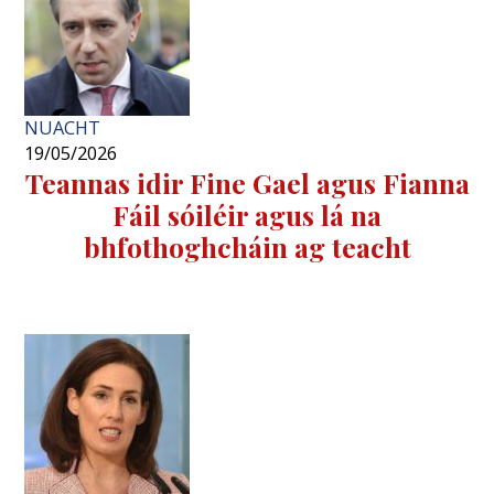
NUACHT
19/05/2026
Teannas idir Fine Gael agus Fianna
Fáil sóiléir agus lá na
bhfothoghcháin ag teacht