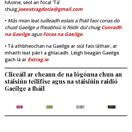
hAoine, seol an focal ‘Tá’
chuig
joeextragdotie@gmail.com
•
Más mian leat tuilleadh eolais a fháil faoi conas do
chuid Gaeilge a fheabhsú is féidir dul chuig
Conradh
na Gaeilge
agus
Foras na Gaeilge
.
• Tá athbheochan na Gaeilge ar siúl faoi láthair, ar
mhaith leat páirt a ghlacadh. Léigh beagán Gaeilge
gach lá ar
Extrag.ie
Cliceáil ar cheann de na lógónna chun an
stáisiún teilifíse agus na stáisiúin raidió
Gaeilge a fháil