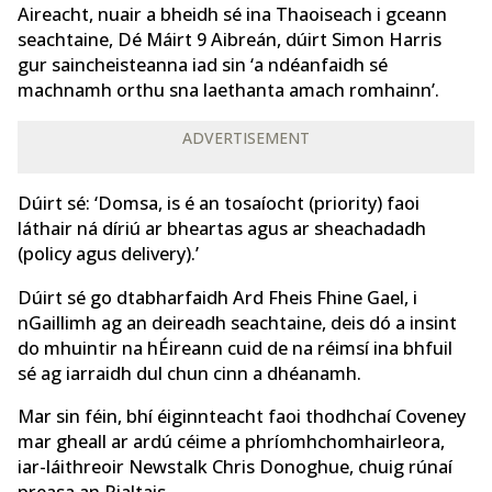
Aireacht, nuair a bheidh sé ina Thaoiseach i gceann
seachtaine, Dé Máirt 9 Aibreán, dúirt Simon Harris
gur saincheisteanna iad sin ‘a ndéanfaidh sé
machnamh orthu sna laethanta amach romhainn’.
ADVERTISEMENT
Dúirt sé: ‘Domsa, is é an tosaíocht (priority) faoi
láthair ná díriú ar bheartas agus ar sheachadadh
(policy agus delivery).’
Dúirt sé go dtabharfaidh Ard Fheis Fhine Gael, i
nGaillimh ag an deireadh seachtaine, deis dó a insint
do mhuintir na hÉireann cuid de na réimsí ina bhfuil
sé ag iarraidh dul chun cinn a dhéanamh.
Mar sin féin, bhí éiginnteacht faoi thodhchaí Coveney
mar gheall ar ardú céime a phríomhchomhairleora,
iar-láithreoir Newstalk Chris Donoghue, chuig rúnaí