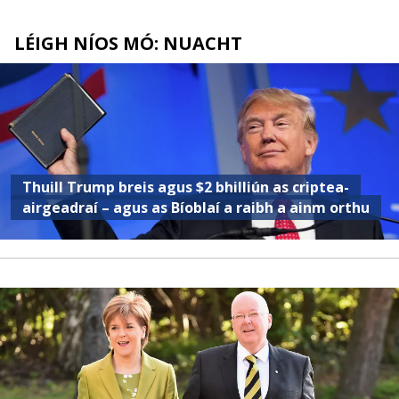
LÉIGH NÍOS MÓ: NUACHT
Thuill Trump breis agus $2 bhilliún as criptea-
airgeadraí – agus as Bíoblaí a raibh a ainm orthu