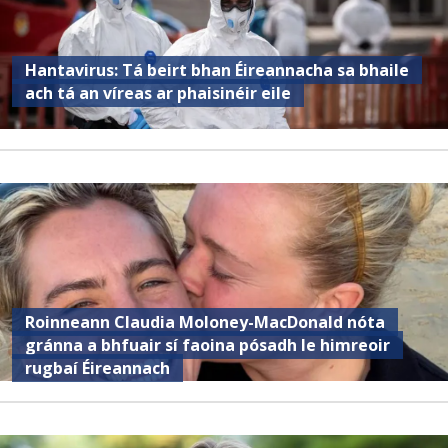
Hantavirus: Tá beirt bhan Éireannacha sa bhaile
ach tá an víreas ar phaisinéir eile
Roinneann Claudia Moloney-MacDonald nóta
gránna a bhfuair sí faoina pósadh le himreoir
rugbaí Éireannach