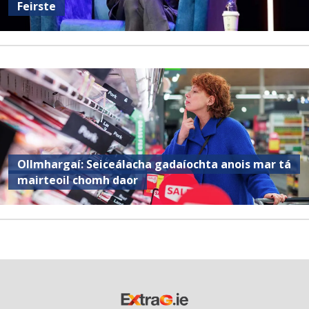
Feirste
Ollmhargaí: Seiceálacha gadaíochta anois mar tá
mairteoil chomh daor