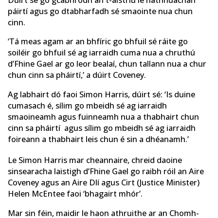
páirtí agus go dtabharfadh sé smaointe nua chun
cinn.
‘Tá meas agam ar an bhfíric go bhfuil sé ráite go
soiléir go bhfuil sé ag iarraidh cuma nua a chruthú
d’Fhine Gael ar go leor bealaí, chun tallann nua a chur
chun cinn sa pháirtí,’ a dúirt Coveney.
Ag labhairt dó faoi Simon Harris, dúirt sé: ‘Is duine
cumasach é, sílim go mbeidh sé ag iarraidh
smaoineamh agus fuinneamh nua a thabhairt chun
cinn sa pháirtí agus sílim go mbeidh sé ag iarraidh
foireann a thabhairt leis chun é sin a dhéanamh.’
Le Simon Harris mar cheannaire, chreid daoine
sinsearacha laistigh d’Fhine Gael go raibh róil an Aire
Coveney agus an Aire Dlí agus Cirt (Justice Minister)
Helen McEntee faoi ‘bhagairt mhór’.
Mar sin féin, maidir le haon athruithe ar an Chomh-