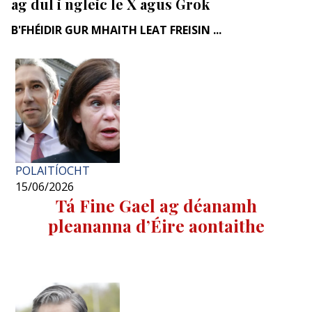
ag dul i ngleic le X agus Grok
B'FHÉIDIR GUR MHAITH LEAT FREISIN ...
POLAITÍOCHT
15/06/2026
Tá Fine Gael ag déanamh
pleananna d’Éire aontaithe