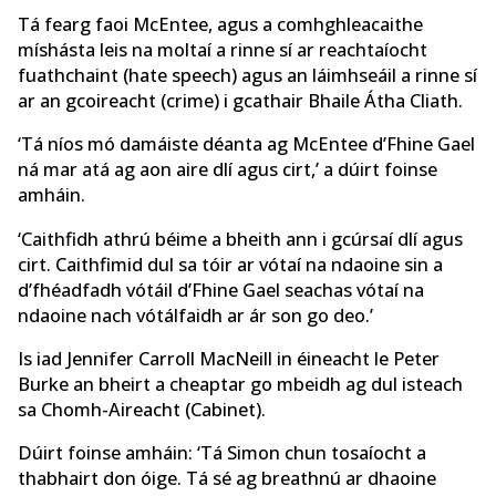
Tá fearg faoi McEntee, agus a comhghleacaithe
míshásta leis na moltaí a rinne sí ar reachtaíocht
fuathchaint (hate speech) agus an láimhseáil a rinne sí
ar an gcoireacht (crime) i gcathair Bhaile Átha Cliath.
‘Tá níos mó damáiste déanta ag McEntee d’Fhine Gael
ná mar atá ag aon aire dlí agus cirt,’ a dúirt foinse
amháin.
‘Caithfidh athrú béime a bheith ann i gcúrsaí dlí agus
cirt. Caithfimid dul sa tóir ar vótaí na ndaoine sin a
d’fhéadfadh vótáil d’Fhine Gael seachas vótaí na
ndaoine nach vótálfaidh ar ár son go deo.’
Is iad Jennifer Carroll MacNeill in éineacht le Peter
Burke an bheirt a cheaptar go mbeidh ag dul isteach
sa Chomh-Aireacht (Cabinet).
Dúirt foinse amháin: ‘Tá Simon chun tosaíocht a
thabhairt don óige. Tá sé ag breathnú ar dhaoine