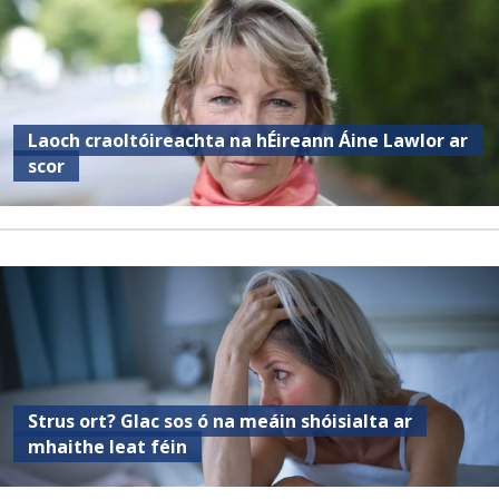
Laoch craoltóireachta na hÉireann Áine Lawlor ar
scor
Strus ort? Glac sos ó na meáin shóisialta ar
mhaithe leat féin