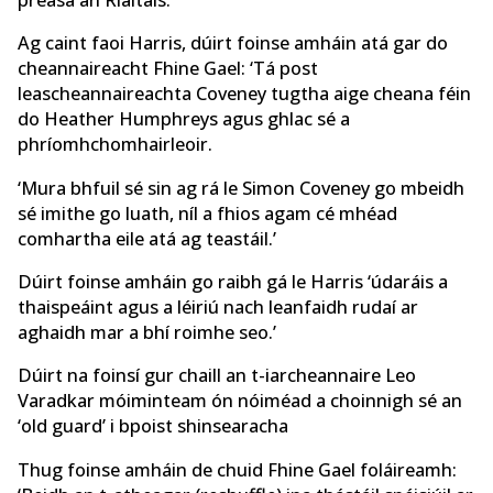
preasa an Rialtais.
Ag caint faoi Harris, dúirt foinse amháin atá gar do
cheannaireacht Fhine Gael: ‘Tá post
leascheannaireachta Coveney tugtha aige cheana féin
do Heather Humphreys agus ghlac sé a
phríomhchomhairleoir.
‘Mura bhfuil sé sin ag rá le Simon Coveney go mbeidh
sé imithe go luath, níl a fhios agam cé mhéad
comhartha eile atá ag teastáil.’
Dúirt foinse amháin go raibh gá le Harris ‘údaráis a
thaispeáint agus a léiriú nach leanfaidh rudaí ar
aghaidh mar a bhí roimhe seo.’
Dúirt na foinsí gur chaill an t-iarcheannaire Leo
Varadkar móiminteam ón nóiméad a choinnigh sé an
‘old guard’ i bpoist shinsearacha
Thug foinse amháin de chuid Fhine Gael foláireamh: