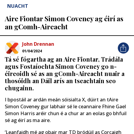
NUACHT
Aire Fiontar Simon Coveney ag éirí as
an gComh-Aireacht
John Drennan
01/04/2024
Tá sé fógartha ag an Aire Fiontar, Trádála
agus Fostaíochta Simon Coveney go n-
éireoidh sé as an gComh-Aireacht nuair a
thosóidh an Dáil arís an tseachtain seo
chugainn.
I bpostáil ar ardán meán sóisialta X, dúirt an tAire
Simon Coveney gur labhair sé le ceannaire Fhine Gael
Simon Harris aréir chun é a chur ar an eolas go bhfuil
sé ag éirí as ma aire.
‘Leanfaidh mé ag obair mar TD bródúil as Corcaigh