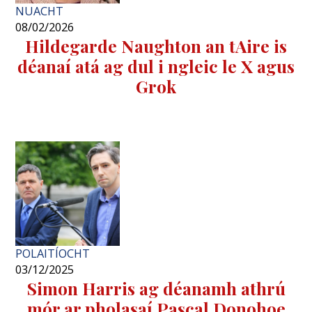
NUACHT
08/02/2026
Hildegarde Naughton an tAire is
déanaí atá ag dul i ngleic le X agus
Grok
POLAITÍOCHT
03/12/2025
Simon Harris ag déanamh athrú
mór ar pholasaí Pascal Donohoe