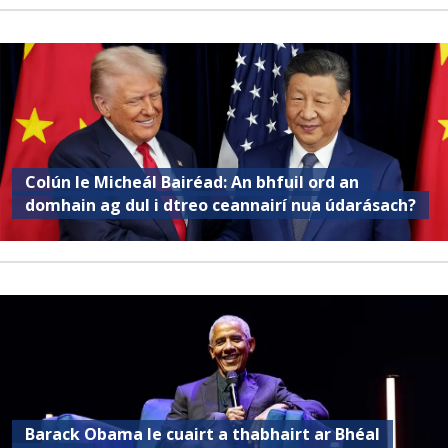
Colún le Micheál Bairéad: An bhfuil ord an
domhain ag dul i dtreo ceannairí nua údarásach?
Barack Obama le cuairt a thabhairt ar Bhéal