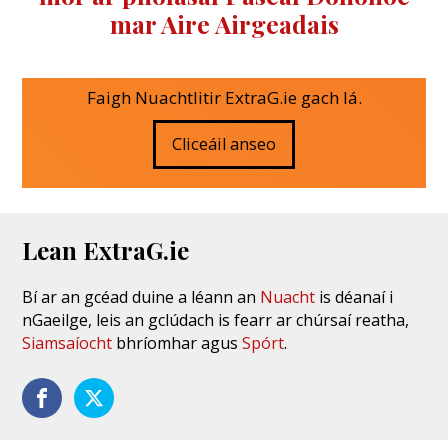
mar Aire Airgeadais
Faigh Nuachtlitir ExtraG.ie gach lá.
Cliceáil anseo
Lean ExtraG.ie
Bí ar an gcéad duine a léann an
Nuacht
is déanaí i
nGaeilge, leis an gclúdach is fearr ar chúrsaí reatha,
Siamsaíocht
bhríomhar agus
Spórt
.