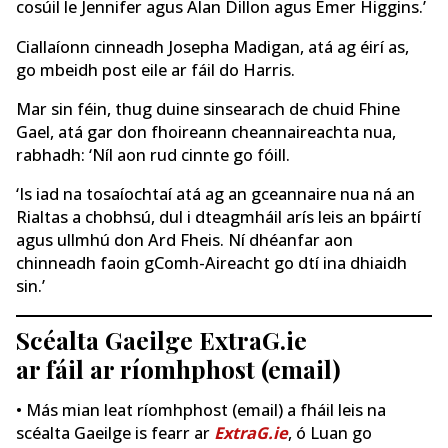
cosúil le Jennifer agus Alan Dillon agus Emer Higgins.’
Ciallaíonn cinneadh Josepha Madigan, atá ag éirí as,
go mbeidh post eile ar fáil do Harris.
Mar sin féin, thug duine sinsearach de chuid Fhine
Gael, atá gar don fhoireann cheannaireachta nua,
rabhadh: ‘Níl aon rud cinnte go fóill.
‘Is iad na tosaíochtaí atá ag an gceannaire nua ná an
Rialtas a chobhsú, dul i dteagmháil arís leis an bpáirtí
agus ullmhú don Ard Fheis. Ní dhéanfar aon
chinneadh faoin gComh-Aireacht go dtí ina dhiaidh
sin.’
Scéalta Gaeilge ExtraG.ie
ar fáil ar ríomhphost (email)
• Más mian leat ríomhphost (email) a fháil leis na
scéalta Gaeilge is fearr ar
ExtraG.ie
, ó Luan go