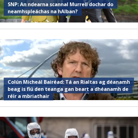
SNP: An ndearna scannal Murrell dochar do
neamhspleáchas na hAlban?
Colún Micheál Bairéad: Tá an Rialtas ag déanamh
beag is fiú den teanga gan beart a dhéanamh de
réir a mbriathair