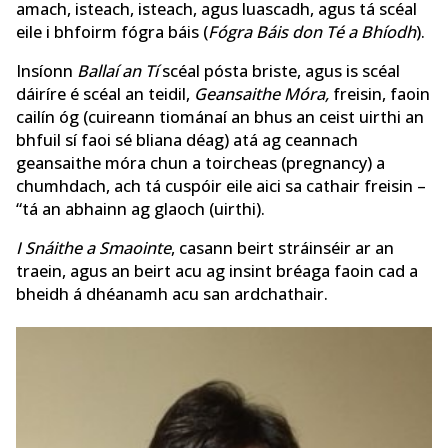
amach, isteach, isteach, agus luascadh, agus tá scéal
eile i bhfoirm fógra báis (
Fógra Báis don Té a Bhíodh
).
Insíonn
Ballaí an Tí
scéal pósta briste, agus is scéal
dáiríre é scéal an teidil,
Geansaithe Móra,
freisin, faoin
cailín óg (cuireann tiománaí an bhus an ceist uirthi an
bhfuil sí faoi sé bliana déag) atá ag ceannach
geansaithe móra chun a toircheas (pregnancy) a
chumhdach, ach tá cuspóir eile aici sa cathair freisin –
“tá an abhainn ag glaoch (uirthi).
I Snáithe a Smaointe
, casann beirt stráinséir ar an
traein, agus an beirt acu ag insint bréaga faoin cad a
bheidh á dhéanamh acu san ardchathair.