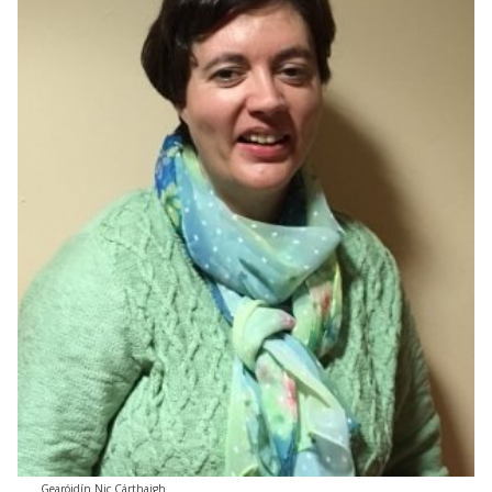
Gearóidín Nic Cárthaigh