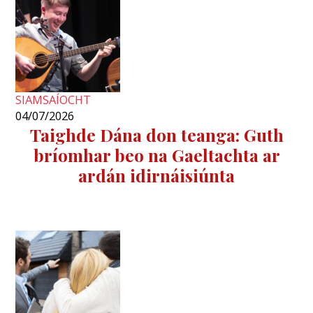
SIAMSAÍOCHT
04/07/2026
Taighde Dána don teanga: Guth
bríomhar beo na Gaeltachta ar
ardán idirnáisiúnta