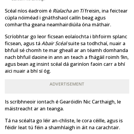
Scéal níos éadroim é
Rialacha an Tí
freisin, ina feictear
cúpla nóiméad i gnáthshaol cailín beag agus
comhartha geana neamhairdiúila óna máthair.
Scríobhtar go leor ficsean eolaíochta i bhfoirm splanc
ficsean, agus tá
Abair Scéal
suite sa todhchaí, nuair a
bhfuil sé chomh te mar gheall ar an téamh domhanda
nach bhfuil daoine in ann an teach a fhágáil roimh 9in,
agus bean ag insint scéal dá gariníon faoin carr a bhí
aici nuair a bhí sí óg.
ADVERTISEMENT
Is scríbhneoir iontach é Gearóidín Nic Carthaigh, le
máistreacht ar an teanga.
Tá na scéalta go léir an-chliste, le cora céille, agus is
féidir leat tú féin a shamhlaigh in áit na carachtair.