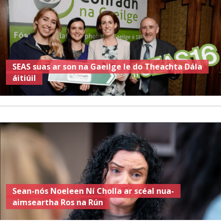
SEAS suas ar son na Gaeilge le do Theachta Dála
áitiúil
Sean-nós Noeleen Ní Cholla ar scéal nua-
aimseartha Ros na Rún