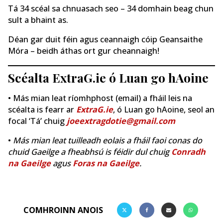
Tá 34 scéal sa chnuasach seo – 34 domhain beag chun
sult a bhaint as.
Déan gar duit féin agus ceannaigh cóip Geansaithe
Móra – beidh áthas ort gur cheannaigh!
Scéalta ExtraG.ie ó Luan go hAoine
• Más mian leat ríomhphost (email) a fháil leis na
scéalta is fearr ar
ExtraG.ie
, ó Luan go hAoine, seol an
focal ‘Tá’ chuig
joeextragdotie@gmail.com
•
Más mian leat tuilleadh eolais a fháil faoi conas do
chuid Gaeilge a fheabhsú is féidir dul chuig
Conradh
na Gaeilge
agus
Foras na Gaeilge
.
COMHROINN ANOIS