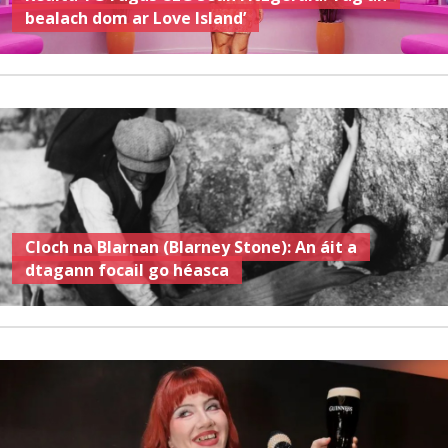
bealach dom ar Love Island’
Cloch na Blarnan (Blarney Stone): An áit a
dtagann focail go héasca