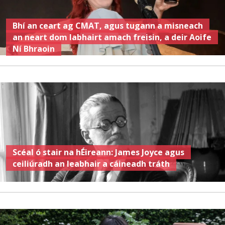
Bhí an ceart ag CMAT, agus tugann a misneach
an neart dom labhairt amach freisin, a deir Aoife
Ní Bhraoin
Scéal ó stair na hÉireann: James Joyce agus
ceiliúradh an leabhair a cáineadh tráth