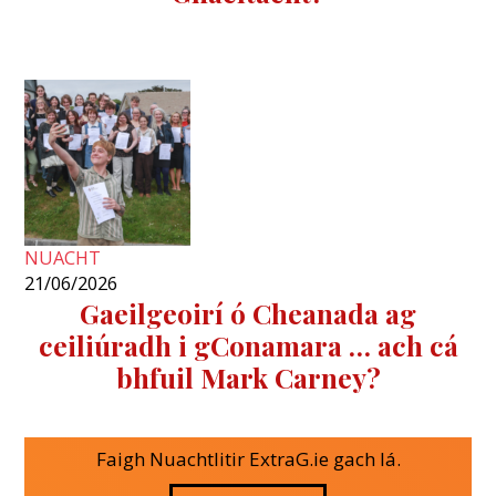
NUACHT
21/06/2026
Gaeilgeoirí ó Cheanada ag
ceiliúradh i gConamara … ach cá
bhfuil Mark Carney?
Faigh Nuachtlitir ExtraG.ie gach lá.