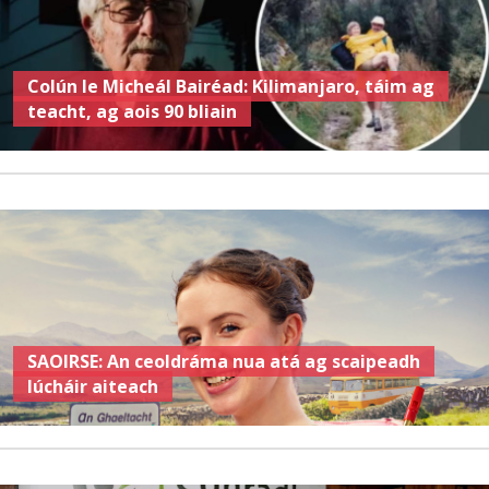
Colún le Micheál Bairéad: Kilimanjaro, táim ag
teacht, ag aois 90 bliain
SAOIRSE: An ceoldráma nua atá ag scaipeadh
lúcháir aiteach