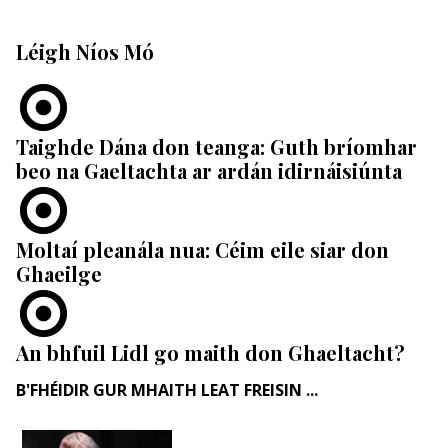
Léigh Níos Mó
Taighde Dána don teanga: Guth bríomhar
beo na Gaeltachta ar ardán idirnáisiúnta
Moltaí pleanála nua: Céim eile siar don
Ghaeilge
An bhfuil Lidl go maith don Ghaeltacht?
B'FHÉIDIR GUR MHAITH LEAT FREISIN ...