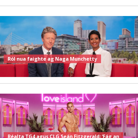
Ról nua faighte ag Naga Munchetty
Réalta TG4 agus CLG Seán Fitzgerald: ‘Fág an