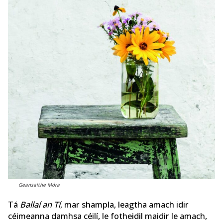
Geansaithe Móra
Tá
Ballaí an Tí
, mar shampla, leagtha amach idir
céimeanna damhsa céilí, le fotheidil maidir le amach,