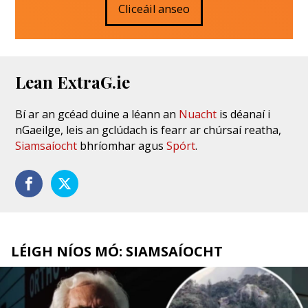
Cliceáil anseo
Lean ExtraG.ie
Bí ar an gcéad duine a léann an
Nuacht
is déanaí i
nGaeilge, leis an gclúdach is fearr ar chúrsaí reatha,
Siamsaíocht
bhríomhar agus
Spórt
.
LÉIGH NÍOS MÓ: SIAMSAÍOCHT