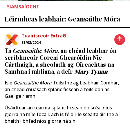
SIAMSAÍOCHT
Léirmheas leabhair: Geansaithe Móra
Tuairisceoir ExtraG
31/03/2024
Tá
Geansaithe Móra
, an chéad leabhar ón
scríbhneoir Corcaí Ghearóidín Nic
Cárthaigh, a sheoladh ag Oireachtas na
Samhna i mbliana, a deir
Mary Tynan
Is é
Geansaithe Móra
, foilsithe ag Leabhair Comhar,
an chéad cnuasach splanc ficsean a foilsíodh as
Gaeilge riamh.
Úsáidtear an tearma splanc ficsean do scéal níos
giorra ná míle focail, ach is féidir le scéalta áirithe a
bheith i bhfad níos giorra ná sin.