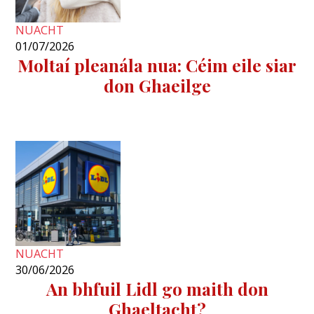
NUACHT
01/07/2026
Moltaí pleanála nua: Céim eile siar
don Ghaeilge
NUACHT
30/06/2026
An bhfuil Lidl go maith don
Ghaeltacht?