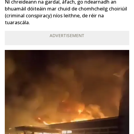
Ní chreideann na gardaí, áfach, go ndearnadh an
bhuamáil dóiteáin mar chuid de chomhcheilg choiriúil
(criminal conspiracy) níos leithne, de réir na
tuarascála.
ADVERTISEMENT