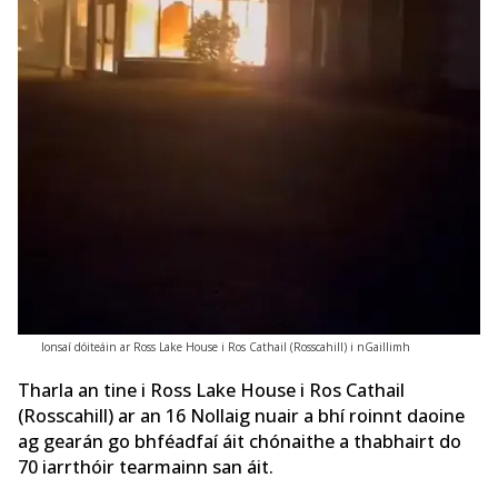
Ionsaí dóiteáin ar Ross Lake House i Ros Cathail (Rosscahill) i nGaillimh
Tharla an tine i Ross Lake House i Ros Cathail
(Rosscahill) ar an 16 Nollaig nuair a bhí roinnt daoine
ag gearán go bhféadfaí áit chónaithe a thabhairt do
70 iarrthóir tearmainn san áit.