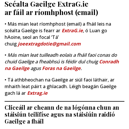
Scéalta Gaeilge ExtraG.ie
ar fáil ar ríomhphost (email)
• Más mian leat ríomhphost (email) a fháil leis na
scéalta Gaeilge is fearr ar
ExtraG.ie
, ó Luan go
hAoine, seol an focal ‘Tá’
chuig
joeextragdotie@gmail.com
•
Más mian leat tuilleadh eolais a fháil faoi conas do
chuid Gaeilge a fheabhsú is féidir dul chuig
Conradh
na Gaeilge
agus
Foras na Gaeilge
.
• Tá athbheochan na Gaeilge ar siúl faoi láthair, ar
mhaith leat páirt a ghlacadh. Léigh beagán Gaeilge
gach lá ar
Extrag.ie
Cliceáil ar cheann de na lógónna chun an
stáisiún teilifíse agus na stáisiúin raidió
Gaeilge a fháil