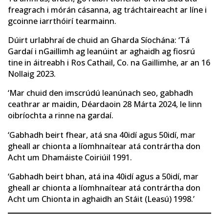
freagrach i mórán cásanna, ag tráchtaireacht ar líne i
gcoinne iarrthóirí tearmainn.
Dúirt urlabhraí de chuid an Gharda Síochána: ‘Tá
Gardaí i nGaillimh ag leanúint ar aghaidh ag fiosrú
tine in áitreabh i Ros Cathail, Co. na Gaillimhe, ar an 16
Nollaig 2023.
‘Mar chuid den imscrúdú leanúnach seo, gabhadh
ceathrar ar maidin, Déardaoin 28 Márta 2024, le linn
oibríochta a rinne na gardaí.
‘Gabhadh beirt fhear, atá sna 40idí agus 50idí, mar
gheall ar chionta a líomhnaítear atá contrártha don
Acht um Dhamáiste Coiriúil 1991.
‘Gabhadh beirt bhan, atá ina 40idí agus a 50idí, mar
gheall ar chionta a líomhnaítear atá contrártha don
Acht um Chionta in aghaidh an Stáit (Leasú) 1998.’