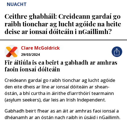
NUACHT
Ceithre ghabháil: Creideann gardaí go
raibh tionchar ag lucht agóide na heite
deise ar ionsaí dóiteáin i nGaillimh?
Clare McGoldrick
29/03/2024
Fir áitiúla is ea beirt a gabhadh ar amhras
faoin ionsaí dóiteáin
Creideann gardaí go raibh tionchar ag lucht agóide
den eite dheis ar líne ar ionsaí dóiteáin ar shean-
óstán, a bhí curtha in áirithe d’iarrthóirí tearmainn
(asylum seekers), dar leis an Irish Independent.
Gabhadh beirt fhear as an áit ar amhras faoi ionsaí a
dhéanamh ar an óstán nach raibh in úsáid i nGaillimh.