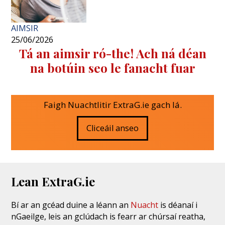
AIMSIR
25/06/2026
Tá an aimsir ró-the! Ach ná déan
na botúin seo le fanacht fuar
Faigh Nuachtlitir ExtraG.ie gach lá.
Cliceáil anseo
Lean ExtraG.ie
Bí ar an gcéad duine a léann an
Nuacht
is déanaí i
nGaeilge, leis an gclúdach is fearr ar chúrsaí reatha,