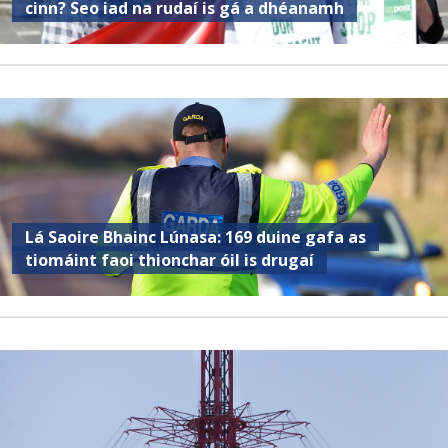
cinn? Seo iad na rudaí is gá a dhéanamh
Lá Saoire Bhainc Lúnasa: 169 duine gafa as
tiomáint faoi thionchar óil is drugaí