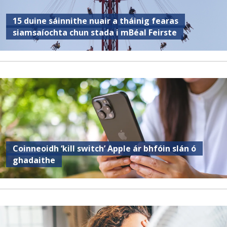
15 duine sáinnithe nuair a tháinig fearas
siamsaíochta chun stada i mBéal Feirste
Coinneoidh ‘kill switch’ Apple ár bhfóin slán ó
ghadaithe