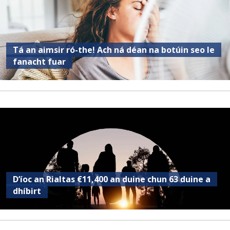
Tá an aimsir ró-the! Ach ná déan na botúin seo le
fanacht fuar
D’íoc an Rialtas €11,400 an duine chun 63 duine a
dhíbirt