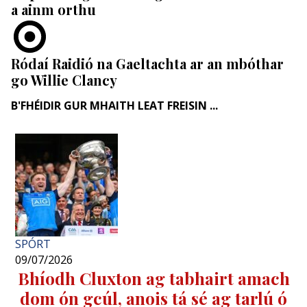
a ainm orthu
Ródaí Raidió na Gaeltachta ar an mbóthar
go Willie Clancy
B'FHÉIDIR GUR MHAITH LEAT FREISIN ...
SPÓRT
09/07/2026
Bhíodh Cluxton ag tabhairt amach
dom ón gcúl, anois tá sé ag tarlú ó