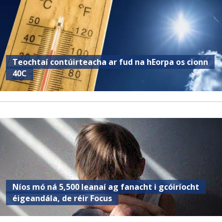
Teochtaí contúirteacha ar fud na hEorpa os cionn
40C
Níos mó ná 5,500 leanaí ag fanacht i gcóiríocht
éigeandála, de réir Focus