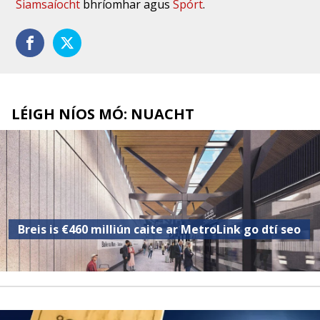
Siamsaíocht
bhríomhar agus
Spórt
.
LÉIGH NÍOS MÓ: NUACHT
Breis is €460 milliún caite ar MetroLink go dtí seo