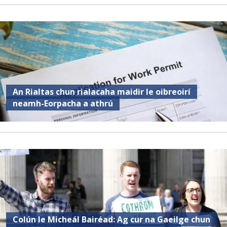
An Rialtas chun rialacaha maidir le oibreoirí
neamh-Eorpacha a athrú
Colún le Micheál Bairéad: Ag cur na Gaeilge chun