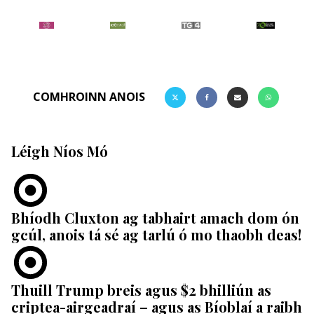
COMHROINN ANOIS
Léigh Níos Mó
Bhíodh Cluxton ag tabhairt amach dom ón
gcúl, anois tá sé ag tarlú ó mo thaobh deas!
Thuill Trump breis agus $2 bhilliún as
criptea-airgeadraí – agus as Bíoblaí a raibh