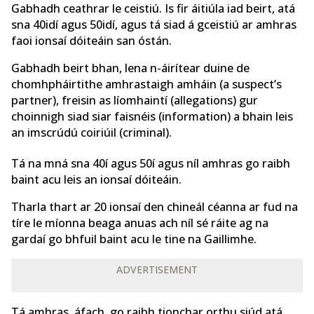
Gabhadh ceathrar le ceistiú. Is fir áitiúla iad beirt, atá
sna 40idí agus 50idí, agus tá siad á gceistiú ar amhras
faoi ionsaí dóiteáin san óstán.
Gabhadh beirt bhan, lena n-áirítear duine de
chomhpháirtithe amhrastaigh amháin (a suspect’s
partner), freisin as líomhaintí (allegations) gur
choinnigh siad siar faisnéis (information) a bhain leis
an imscrúdú coiriúil (criminal).
Tá na mná sna 40í agus 50í agus níl amhras go raibh
baint acu leis an ionsaí dóiteáin.
Tharla thart ar 20 ionsaí den chineál céanna ar fud na
tíre le míonna beaga anuas ach níl sé ráite ag na
gardaí go bhfuil baint acu le tine na Gaillimhe.
ADVERTISEMENT
Tá amhras, áfach, go raibh tionchar orthu siúd atá