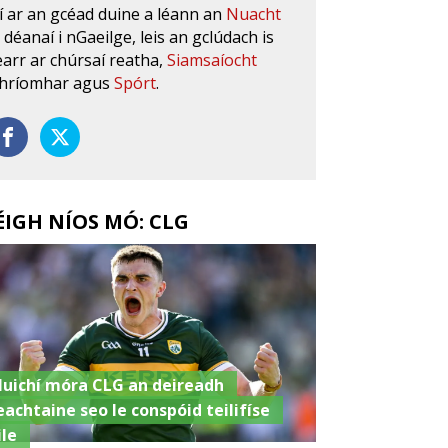
í ar an gcéad duine a léann an
Nuacht
s déanaí i nGaeilge, leis an gclúdach is
earr ar chúrsaí reatha,
Siamsaíocht
hríomhar agus
Spórt
.
ÉIGH NÍOS MÓ: CLG
luichí móra CLG an deireadh
eachtaine seo le conspóid teilifíse
ile