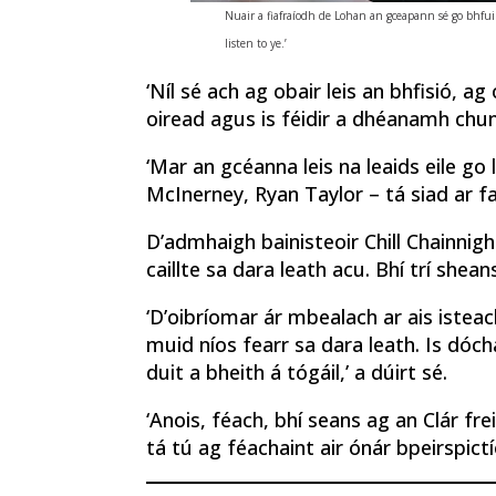
Nuair a fiafraíodh de Lohan an gceapann sé go bhfuil 
listen to ye.’
‘Níl sé ach ag obair leis an bhfisió, a
oiread agus is féidir a dhéanamh chun
‘Mar an gcéanna leis na leaids eile go 
McInerney, Ryan Taylor – tá siad ar fa
D’admhaigh bainisteoir Chill Chainni
caillte sa dara leath acu. Bhí trí sheans
‘D’oibríomar ár mbealach ar ais isteac
muid níos fearr sa dara leath. Is dóc
duit a bheith á tógáil,’ a dúirt sé.
‘Anois, féach, bhí seans ag an Clár f
tá tú ag féachaint air ónár bpeirspict