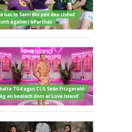
á bac le Sam! Bhí peil den chéad
coth againn i bParthas
éalta TG4 agus CLG Seán Fitzgerald:
Fág an bealach dom ar Love Island’