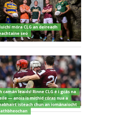
luichí móra CLG an deireadh
eachtaine seo
h camán leaids! Rinne CLG é i gcás na
eile — anois is mithid córas nua a
habhairt isteach chun an iománaíocht
 athbheochan