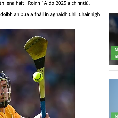
h lena háit i Roinn 1A do 2025 a chinntiú.
is dóibh an bua a fháil in aghaidh Chill Chainnigh
N
h
N