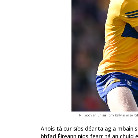
Níl laoch an Chláir Tony Kelly aclaí go fóil
Anois tá cur síos déanta ag a mbainis
bhfad Éireann níos fearr ná an chuid ei