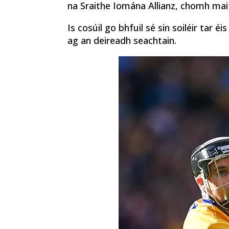
na Sraithe Iomána Allianz, chomh mait
Is cosúil go bhfuil sé sin soiléir tar é
ag an deireadh seachtain.