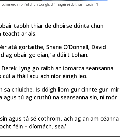
Luimneach i bhfad chun tosaigh, d’fhreagair sé do thuairisceoirí: ‘I
g obair taobh thiar de dhoirse dúnta chun
 teacht ar ais.
léir atá gortaithe, Shane O’Donnell, David
d ag obair go dian,’ a dúirt Lohan.
gh Derek Lyng go raibh an iomarca seansanna
 cúl a fháil acu ach níor éirigh leo.
h sa chluiche. Is dóigh liom gur cinnte gur imir
ha agus tú ag cruthú na seansanna sin, ní mór
reisin agus tá sé cothrom, ach ag an am céanna
íocht féin – díomách, sea.’