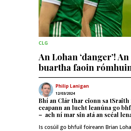
CLG
An Lohan ‘danger’! An 
buartha faoin rómhui
Philip Lanigan
12/03/2024
Bhí an Clár thar cionn sa tSrait
ceapann an lucht leanúna go bhfu
– ach ní mar sin atá an scéal le
Is cosúil go bhfuil foireann Brian Loha