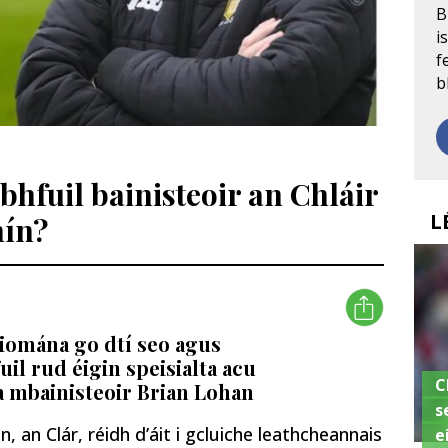
B
i
f
b
bhfuil bainisteoir an Chláir
L
nín?
h iomána go dtí seo agus
il rud éigin speisialta acu
C
na mbainisteoir Brian Lohan
s
n, an Clár, réidh d’áit i gcluiche leathcheannais
e