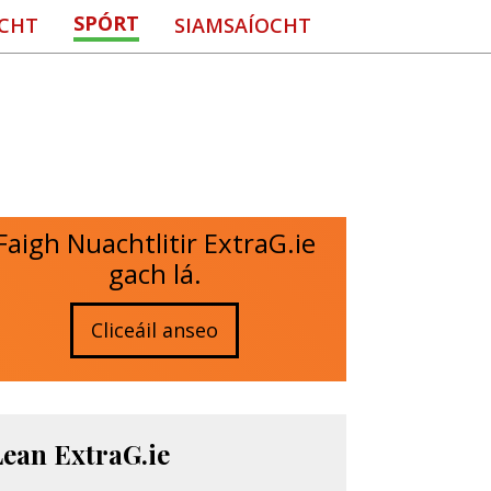
SPÓRT
CHT
SIAMSAÍOCHT
Faigh Nuachtlitir ExtraG.ie
gach lá.
Cliceáil anseo
Lean ExtraG.ie