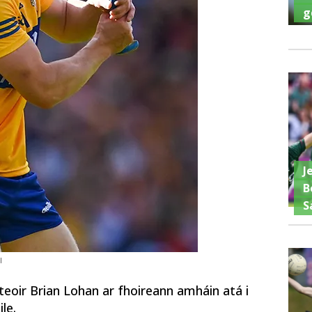
g
J
B
S
l
teoir Brian Lohan ar fhoireann amháin atá i
le.