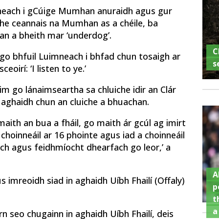
mneach i gCúige Mumhan anuraidh agus gur
iche ceannais na Mumhan as a chéile, ba
han a bheith mar ‘underdog’.
C
 go bhfuil Luimneach i bhfad chun tosaigh ar
s
eoirí: ‘I listen to ye.’
im go lánaimseartha sa chluiche idir an Clár
r aghaidh chun an cluiche a bhuachan.
maith an bua a fháil, go maith ár gcúl ag imirt
choinneáil ar 16 phointe agus iad a choinneáil
fach agus feidhmíocht dhearfach go leor,’ a
A
 imreoidh siad in aghaidh Uíbh Fhailí (Offaly)
p
t
a
rn seo chugainn in aghaidh Uíbh Fhailí, deis