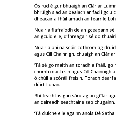
Ós rud é gur bhuaigh an Clár ar Lui
bhrúigh siad an bealach ar fad i gclu
dheacair a fháil amach an fearr le Lo
Nuair a fiafraíodh de an gceapann sé
an gcuid eile, d’fhreagair sé do thuairisc
Nuair a bhí na scóir cothrom ag druid
agus Cill Chainnigh, chuaigh an Clár a
‘Tá sé go maith an toradh a fháil, go 
chomh maith sin agus Cill Chainnigh a 
ó chúil a scóráil freisin. Toradh dear
dúirt Lohan.
Bhí feachtas gan sárú ag an gClár agus
an deireadh seachtaine seo chugainn.
‘Tá cluiche eile againn anois Dé Sathai