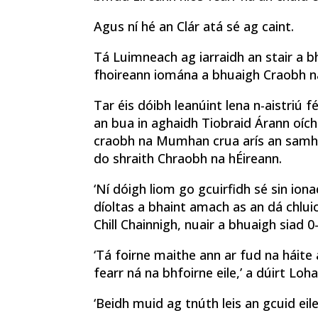
Agus ní hé an Clár atá sé ag caint.
Tá Luimneach ag iarraidh an stair a b
fhoireann iomána a bhuaigh Craobh na 
Tar éis dóibh leanúint lena n-aistriú f
an bua in aghaidh Tiobraid Árann oíc
craobh na Mumhan crua arís an samhra
do shraith Chraobh na hÉireann.
‘Ní dóigh liom go gcuirfidh sé sin iona
díoltas a bhaint amach as an dá chlui
Chill Chainnigh, nuair a bhuaigh siad 0
‘Tá foirne maithe ann ar fud na háite
fearr ná na bhfoirne eile,’ a dúirt Lo
‘Beidh muid ag tnúth leis an gcuid eile