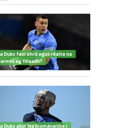
a Dubs faoi bhrú agus réalta na
Iarmhí ag filleadh?
a Dubs abú! Na hiománaithe i