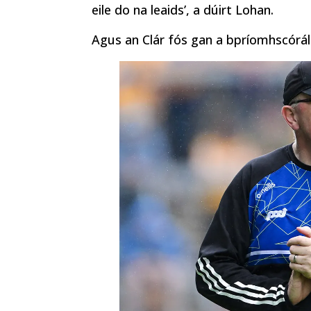
eile do na leaids’, a dúirt Lohan.
Agus an Clár fós gan a bpríomhscórála