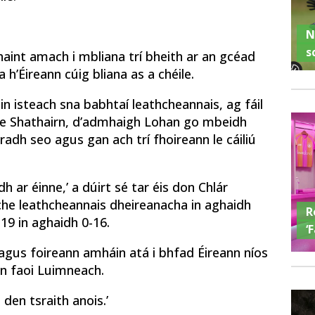
N
s
haint amach i mbliana trí bheith ar an gcéad
h’Éireann cúig bliana as a chéile.
éin isteach sna babhtaí leathcheannais, ag fáil
he Shathairn, d’admhaigh Lohan go mbeidh
dh seo agus gan ach trí fhoireann le cáiliú
dh ar éinne,’ a dúirt sé tar éis don Chlár
che leathcheannais dheireanacha in aghaidh
R
-19 in aghaidh 0-16.
‘
 agus foireann amháin atá i bhfad Éireann níos
han faoi Luimneach.
 den tsraith anois.’