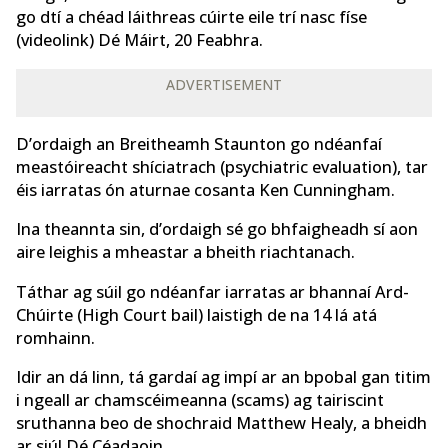
go dtí a chéad láithreas cúirte eile trí nasc físe
(videolink) Dé Máirt, 20 Feabhra.
ADVERTISEMENT
D’ordaigh an Breitheamh Staunton go ndéanfaí
meastóireacht shíciatrach (psychiatric evaluation), tar
éis iarratas ón aturnae cosanta Ken Cunningham.
Ina theannta sin, d’ordaigh sé go bhfaigheadh sí aon
aire leighis a mheastar a bheith riachtanach.
Táthar ag súil go ndéanfar iarratas ar bhannaí Ard-
Chúirte (High Court bail) laistigh de na 14 lá atá
romhainn.
Idir an dá linn, tá gardaí ag impí ar an bpobal gan titim
i ngeall ar chamscéimeanna (scams) ag tairiscint
sruthanna beo de shochraid Matthew Healy, a bheidh
ar siúl Dé Céadaoin.