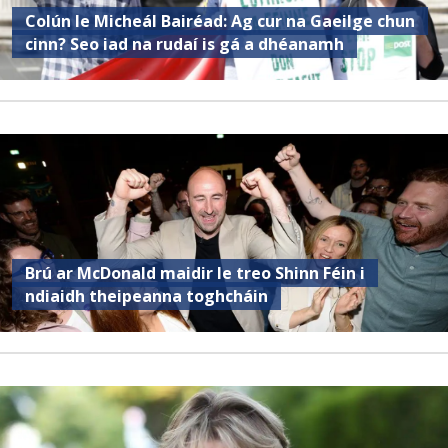
Colún le Micheál Bairéad: Ag cur na Gaeilge chun
cinn? Seo iad na rudaí is gá a dhéanamh
Brú ar McDonald maidir le treo Shinn Féin i
ndiaidh theipeanna toghcháin