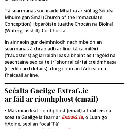
Tá searmanas sochraide Mhatha ar siúl ag Séipéal
Mhuire gan Smál (Church of the Immaculate
Conception) i bparóiste tuaithe Cnocán na Biolraí
(Watergrasshill), Co. Chorcaí.
In ainneoin gur deimhníodh nach mbeidh an
searmanas á chraoladh ar líne, tá caimiléirí
(fraudsters) ag iarraidh leas a bhaint as tragóid na
seachtaine seo caite trí shonraí cártaí creidmheasa
(credit card details) a lorg chun an tAifreann a
fheiceáil ar líne.
Scéalta Gaeilge ExtraG.ie
ar fáil ar ríomhphost (email)
• Más mian leat ríomhphost (email) a fháil leis na
scéalta Gaeilge is fearr ar
ExtraG.ie
, ó Luan go
hAoine, seol an focal ‘Tá’