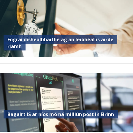
Fógraí díshealbhaithe ag an leibhéal is airde
riamh
Bagairt IS ar níos mó ná milliún post in Éirinn