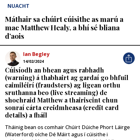
NUACHT
Máthair sa chúirt cúisithe as marú a
mac Matthew Healy, a bhí sé bliana
d’aois
Ian Begley
14/02/2024
Cúisíodh an bhean agus rabhadh
(warning) á thabhairt ag gardaí go bhfuil
caimiléirí (fraudsters) ag ligean orthu
sruthanna beo (live streaming) de
shochraid Matthew a thairiscint chun
sonraí cárta creidmheasa (credit card
details) a fháil
Tháinig bean os comhair Chúirt Dúiche Phort Láirge
(Waterford) oíche Dé Máirt agus í cúisithe i