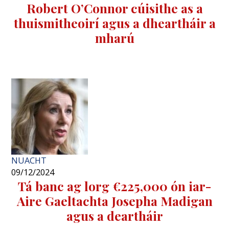
Robert O’Connor cúisithe as a
thuismitheoirí agus a dheartháir a
mharú
NUACHT
09/12/2024
Tá banc ag lorg €225,000 ón iar-
Aire Gaeltachta Josepha Madigan
agus a deartháir