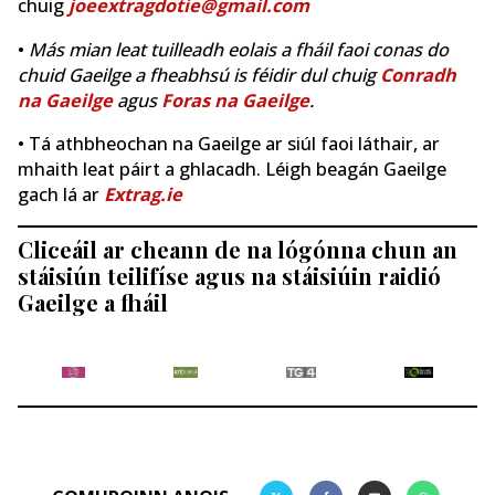
chuig
joeextragdotie@gmail.com
•
Más mian leat tuilleadh eolais a fháil faoi conas do
chuid Gaeilge a fheabhsú is féidir dul chuig
Conradh
na Gaeilge
agus
Foras na Gaeilge
.
• Tá athbheochan na Gaeilge ar siúl faoi láthair, ar
mhaith leat páirt a ghlacadh. Léigh beagán Gaeilge
gach lá ar
Extrag.ie
Cliceáil ar cheann de na lógónna chun an
stáisiún teilifíse agus na stáisiúin raidió
Gaeilge a fháil