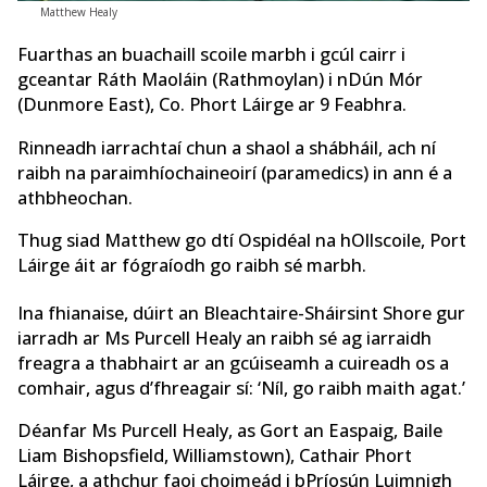
Matthew Healy
Fuarthas an buachaill scoile marbh i gcúl cairr i
gceantar Ráth Maoláin (Rathmoylan) i nDún Mór
(Dunmore East), Co. Phort Láirge ar 9 Feabhra.
Rinneadh iarrachtaí chun a shaol a shábháil, ach ní
raibh na paraimhíochaineoirí (paramedics) in ann é a
athbheochan.
Thug siad Matthew go dtí Ospidéal na hOllscoile, Port
Láirge áit ar fógraíodh go raibh sé marbh.
Ina fhianaise, dúirt an Bleachtaire-Sháirsint Shore gur
iarradh ar Ms Purcell Healy an raibh sé ag iarraidh
freagra a thabhairt ar an gcúiseamh a cuireadh os a
comhair, agus d’fhreagair sí: ‘Níl, go raibh maith agat.’
Déanfar Ms Purcell Healy, as Gort an Easpaig, Baile
Liam Bishopsfield, Williamstown), Cathair Phort
Láirge, a athchur faoi choimeád i bPríosún Luimnigh