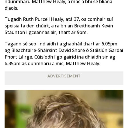
ndúnmharú Matthew Healy, a mac a bhí sé bliana
d’aois.
Tugadh Ruth Purcell Healy, atá 37, os comhair suí
speisialta den chúirt, a raibh an Breitheamh Kevin
Staunton i gceannas air, thart ar 9pm.
Tagann sé seo i ndiaidh í a ghabháil thart ar 6.05pm
ag Bleachtaire-Sháirsint David Shore ó Stáisiún Gardaí
Phort Láirge. Cúisíodh í go gairid ina dhiaidh sin ag
6.35pm as dúnmharú a mic, Matthew Healy.
ADVERTISEMENT