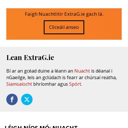
Faigh Nuachtlitir ExtraG.ie gach lá.
Cliceáil anseo
Lean ExtraG.ie
Bí ar an gcéad duine a léann an
Nuacht
is déanaí i
nGaeilge, leis an gclúdach is fearr ar chúrsaí reatha,
Siamsaíocht
bhríomhar agus
Spórt
.
LÉIGH NÍOS MÓ: NUACHT