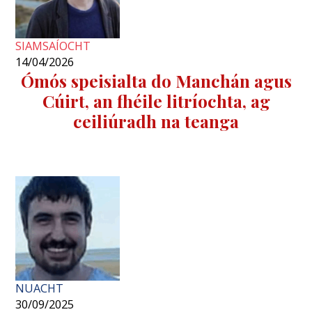
SIAMSAÍOCHT
14/04/2026
​Ómós speisialta do Manchán agus
Cúirt, an fhéile litríochta, ag
ceiliúradh na teanga
NUACHT
30/09/2025