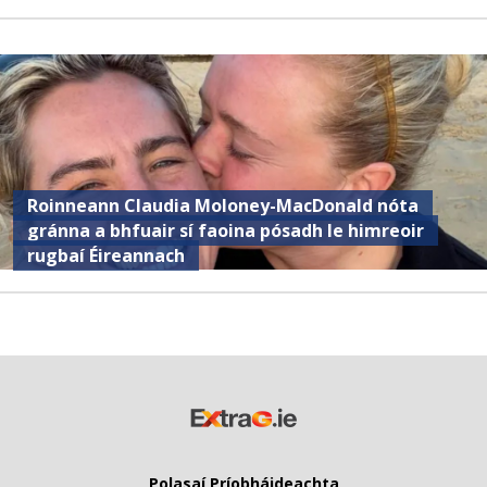
Roinneann Claudia Moloney-MacDonald nóta
gránna a bhfuair sí faoina pósadh le himreoir
rugbaí Éireannach
Polasaí Príobháideachta