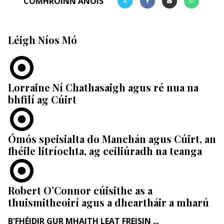
COMHROINN ANOIS
Léigh Níos Mó
Lorraine Ní Chathasaigh agus ré nua na
bhfilí ag Cúirt
​Ómós speisialta do Manchán agus Cúirt, an
fhéile litríochta, ag ceiliúradh na teanga
Robert O’Connor cúisithe as a
thuismitheoirí agus a dheartháir a mharú
B'FHÉIDIR GUR MHAITH LEAT FREISIN ...