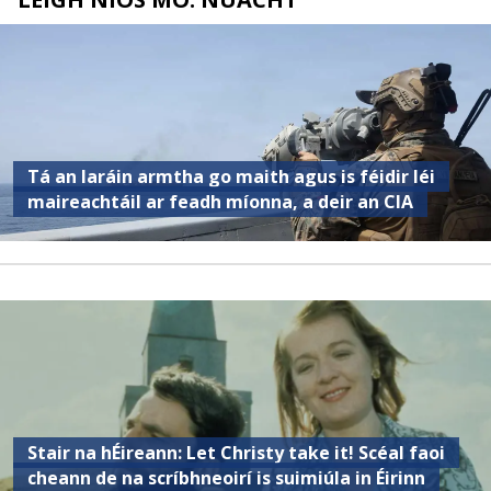
Tá an Iaráin armtha go maith agus is féidir léi
maireachtáil ar feadh míonna, a deir an CIA
Stair na hÉireann: Let Christy take it! Scéal faoi
cheann de na scríbhneoirí is suimiúla in Éirinn