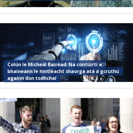
Colún le Micheál Bairéad: Na contúirtí a
bhaineann le hintleacht shaorga atá á gcruthú
againn don todhchaí