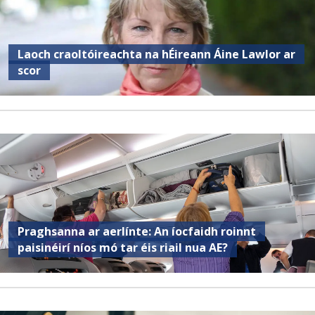
Laoch craoltóireachta na hÉireann Áine Lawlor ar
scor
Praghsanna ar aerlínte: An íocfaidh roinnt
paisinéirí níos mó tar éis riail nua AE?