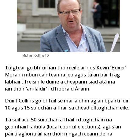
Michael Collins TD
Tuigtear go bhfuil iarrthóirí eile ar nós Kevin ‘Boxer’
Moran i mbun cainteanna leo agus tá an páirtí ag
labhairt freisin le duine a cheapann siad atá ina
iarrthóir ‘an-láidir’ i dTiobraid Árann.
Dúirt Collins go bhfuil sé mar aidhm ag an bpáirtí idir
10 agus 15 suíochán a fháil sa chéad olltoghchán eile.
Tá súil acu 50 suíochán a fháil i dtoghcháin na
gcomhairlí áitiúla (local council elections), agus an
páirtí ag iontráil iarrthóirí i ngach ceann de na