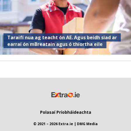
Taraifí nua ag teacht ón AE. Agus beidh siad ar
earraí ón mBreatain agus ó thíortha eile
Polasaí Príobháideachta
© 2021 – 2026 Extra.ie | DMG Media