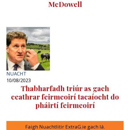
McDowell
NUACHT
10/08/2023
Thabharfadh triúr as gach
ceathrar feirmeoirí tacaíocht do
pháirtí feirmeoirí
Faigh Nuachtlitir ExtraG.ie gach lá.