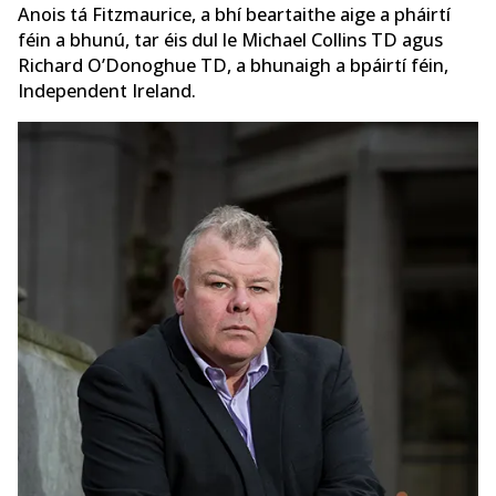
Anois tá Fitzmaurice, a bhí beartaithe aige a pháirtí
féin a bhunú, tar éis dul le Michael Collins TD agus
Richard O’Donoghue TD, a bhunaigh a bpáirtí féin,
Independent Ireland.