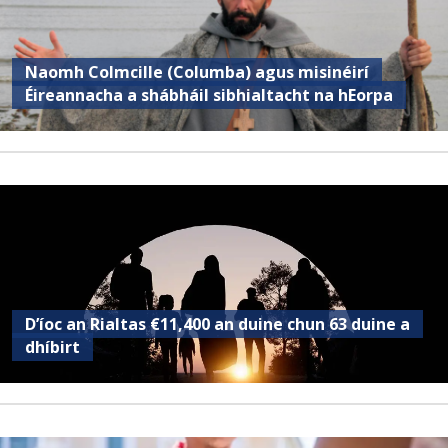
Naomh Colmcille (Columba) agus misinéirí
Éireannacha a shábháil sibhialtacht na hEorpa
D’íoc an Rialtas €11,400 an duine chun 63 duine a
dhíbirt