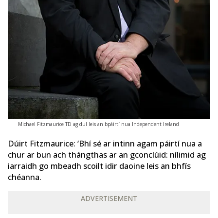
Michael Fitzmaurice TD ag dul leis an bpáirtí nua Independent Ireland
Dúirt Fitzmaurice: ‘Bhí sé ar intinn agam páirtí nua a
chur ar bun ach thángthas ar an gconclúid: nílimid ag
iarraidh go mbeadh scoilt idir daoine leis an bhfís
chéanna.
ADVERTISEMENT