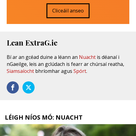
Cliceáil anseo
Lean ExtraG.ie
Bí ar an gcéad duine a léann an
Nuacht
is déanaí i
nGaeilge, leis an gclúdach is fearr ar chúrsaí reatha,
Siamsaíocht
bhríomhar agus
Spórt
.
LÉIGH NÍOS MÓ: NUACHT