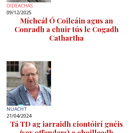
OIDEACHAS
09/12/2025
Mícheál Ó Coileáin agus an
Conradh a chuir tús le Cogadh
Cathartha
NUACHT
21/04/2024
Tá TD ag iarraidh ciontóirí gnéis
(sex offenders) a choilleadh