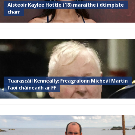
Aisteoir Kaylee Hottle (18) maraithe i dtimpiste
charr
Tuarascáil Kenneally: Freagraíonn Micheál Martin
faoi cháineadh ar FF