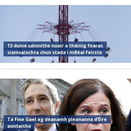
15 duine sáinnithe nuair a tháinig fearas
siamsaíochta chun stada i mBéal Feirste
Tá Fine Gael ag déanamh pleananna d’Éire
aontaithe