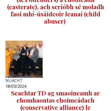
(casterate), ach scríóbh sé moladh
faoi mhí-úsáideoir leanaí (child
abuser)
NUACHT
18/03/2024
Seachtar TD ag smaoineamh ar
chomhaontas choimeádach
(conservative alliance) le