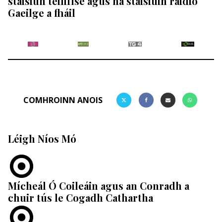
stáisiún teilifíse agus na stáisiúin raidió
Gaeilge a fháil
COMHROINN ANOIS
Léigh Níos Mó
Mícheál Ó Coileáin agus an Conradh a
chuir tús le Cogadh Cathartha