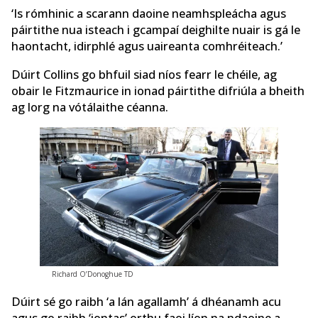
‘Is rómhinic a scarann daoine neamhspleácha agus
páirtithe nua isteach i gcampaí deighilte nuair is gá le
haontacht, idirphlé agus uaireanta comhréiteach.’
Dúirt Collins go bhfuil siad níos fearr le chéile, ag
obair le Fitzmaurice in ionad páirtithe difriúla a bheith
ag lorg na vótálaithe céanna.
Richard O’Donoghue TD
Dúirt sé go raibh ‘a lán agallamh’ á dhéanamh acu