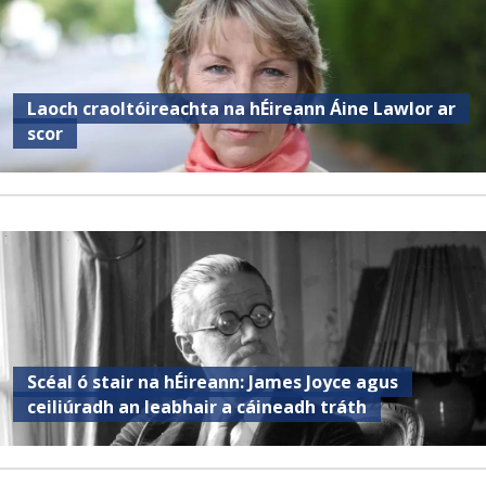
Laoch craoltóireachta na hÉireann Áine Lawlor ar
scor
Scéal ó stair na hÉireann: James Joyce agus
ceiliúradh an leabhair a cáineadh tráth