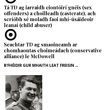
Tá TD ag iarraidh ciontóirí gnéis (sex
offenders) a choilleadh (casterate), ach
scríóbh sé moladh faoi mhí-úsáideoir
leanaí (child abuser)
Seachtar TD ag smaoineamh ar
chomhaontas choimeádach (conservative
alliance) le McDowell
B'FHÉIDIR GUR MHAITH LEAT FREISIN ...