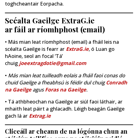
toghcheantair Eorpacha.
Scéalta Gaeilge ExtraG.ie
ar fáil ar ríomhphost (email)
• Más mian leat ríomhphost (email) a fháil leis na
scéalta Gaeilge is fearr ar
ExtraG.ie
, ó Luan go
hAoine, seol an focal ‘Tá’
chuig
joeextragdotie@gmail.com
•
Más mian leat tuilleadh eolais a fháil faoi conas do
chuid Gaeilge a fheabhsú is féidir dul chuig
Conradh
na Gaeilge
agus
Foras na Gaeilge
.
• Tá athbheochan na Gaeilge ar siúl faoi láthair, ar
mhaith leat páirt a ghlacadh. Léigh beagán Gaeilge
gach lá ar
Extrag.ie
Cliceáil ar cheann de na lógónna chun an