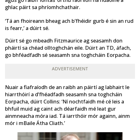
agus go raibh ‘iontas’ orthu faoi líon na ndaoine a
ghlac páirt sa phríomhchathair.
‘Tá an fhoireann bheag ach b’fhéidir gurb é sin an rud
is fearr,’ a dúirt sé.
Dúirt sé go mbeadh Fitzmaurice ag seasamh don
pháirtí sa chéad olltoghchán eile. Dúirt an TD, áfach,
go bhféadfadh sé seasamh sna toghcháin Eorpacha.
ADVERTISEMENT
Nuair a fiafraíodh de an raibh an páirtí ag labhairt le
hiarrthóirí a d’fhéadfadh seasamh sna toghcháin
Eorpacha, dúirt Collins: ‘Ní nochtfaidh mé cé leis a
bhfuil muid ag caint ach déarfaidh mé leat gur
ainmneacha móra iad. Tá iarrthóir mór againn, ainm
mór i mBaile Átha Cliath.’