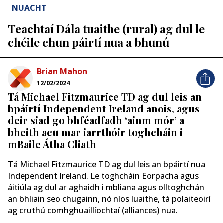
NUACHT
Teachtaí Dála tuaithe (rural) ag dul le
chéile chun páirtí nua a bhunú
Brian Mahon
12/02/2024
Tá Michael Fitzmaurice TD ag dul leis an
bpáirtí Independent Ireland anois, agus
deir siad go bhféadfadh ‘ainm mór’ a
bheith acu mar iarrthóir toghcháin i
mBaile Átha Cliath
Tá Michael Fitzmaurice TD ag dul leis an bpáirtí nua
Independent Ireland. Le toghcháin Eorpacha agus
áitiúla ag dul ar aghaidh i mbliana agus olltoghchán
an bhliain seo chugainn, nó níos luaithe, tá polaiteoirí
ag cruthú comhghuaillíochtaí (alliances) nua.