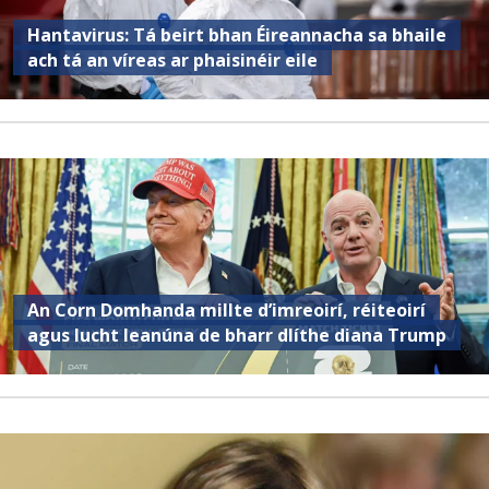
Hantavirus: Tá beirt bhan Éireannacha sa bhaile
ach tá an víreas ar phaisinéir eile
An Corn Domhanda millte d’imreoirí, réiteoirí
agus lucht leanúna de bharr dlíthe diana Trump