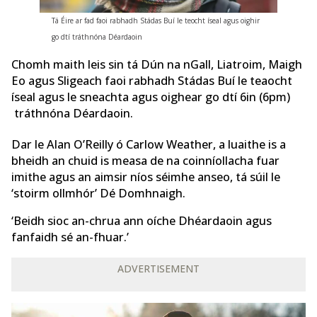
Tá Éire ar fad faoi rabhadh Stádas Buí le teocht íseal agus oighir
go dtí tráthnóna Déardaoin
Chomh maith leis sin tá Dún na nGall, Liatroim, Maigh
Eo agus Sligeach faoi rabhadh Stádas Buí le teaocht
íseal agus le sneachta agus oighear go dtí 6in (6pm)
tráthnóna Déardaoin.
Dar le Alan O’Reilly ó Carlow Weather, a luaithe is a
bheidh an chuid is measa de na coinníollacha fuar
imithe agus an aimsir níos séimhe anseo, tá súil le
‘stoirm ollmhór’ Dé Domhnaigh.
‘Beidh sioc an-chrua ann oíche Dhéardaoin agus
fanfaidh sé an-fhuar.’
ADVERTISEMENT