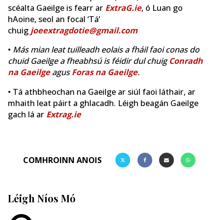
scéalta Gaeilge is fearr ar
ExtraG.ie
, ó Luan go
hAoine, seol an focal ‘Tá’
chuig
joeextragdotie@gmail.com
•
Más mian leat tuilleadh eolais a fháil faoi conas do
chuid Gaeilge a fheabhsú is féidir dul chuig
Conradh
na Gaeilge
agus
Foras na Gaeilge
.
• Tá athbheochan na Gaeilge ar siúl faoi láthair, ar
mhaith leat páirt a ghlacadh. Léigh beagán Gaeilge
gach lá ar
Extrag.ie
COMHROINN ANOIS
Léigh Níos Mó