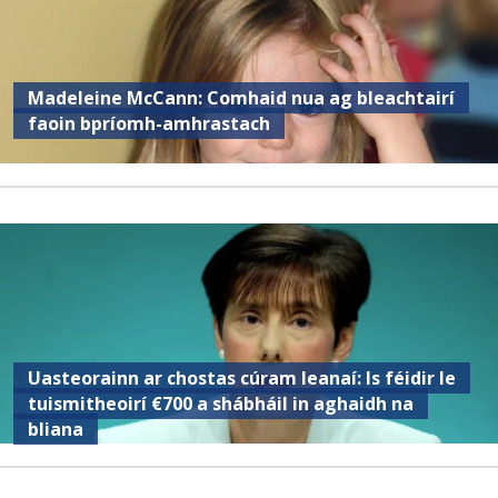
Madeleine McCann: Comhaid nua ag bleachtairí
faoin bpríomh-amhrastach
Uasteorainn ar chostas cúram leanaí: Is féidir le
tuismitheoirí €700 a shábháil in aghaidh na
bliana