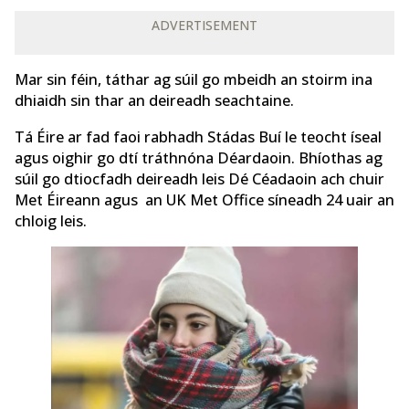
ADVERTISEMENT
Mar sin féin, táthar ag súil go mbeidh an stoirm ina
dhiaidh sin thar an deireadh seachtaine.
Tá Éire ar fad faoi rabhadh Stádas Buí le teocht íseal
agus oighir go dtí tráthnóna Déardaoin. Bhíothas ag
súil go dtiocfadh deireadh leis Dé Céadaoin ach chuir
Met Éireann agus an UK Met Office síneadh 24 uair an
chloig leis.