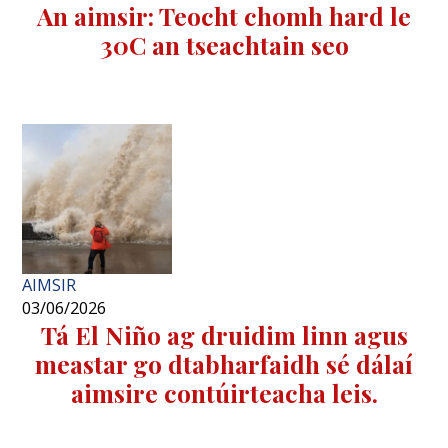
An aimsir: Teocht chomh hard le
30C an tseachtain seo
AIMSIR
03/06/2026
Tá El Niño ag druidim linn agus
meastar go dtabharfaidh sé dálaí
aimsire contúirteacha leis.