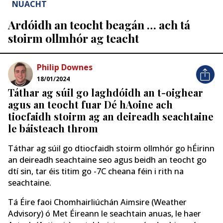
NUACHT
Ardóidh an teocht beagán … ach tá
stoirm ollmhór ag teacht
Philip Downes
18/01/2024
Táthar ag súil go laghdóidh an t-oighear
agus an teocht fuar Dé hAoine ach
tiocfaidh stoirm ag an deireadh seachtaine
le báisteach throm
Táthar ag súil go dtiocfaidh stoirm ollmhór go hÉirinn
an deireadh seachtaine seo agus beidh an teocht go
dtí sin, tar éis titim go -7C cheana féin i rith na
seachtaine.
Tá Éire faoi Chomhairliúchán Aimsire (Weather
Advisory) ó Met Éireann le seachtain anuas, le haer