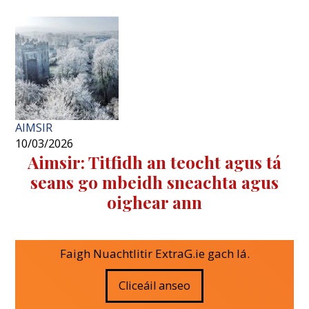
AIMSIR
10/03/2026
Aimsir: Titfidh an teocht agus tá
seans go mbeidh sneachta agus
oighear ann
Faigh Nuachtlitir ExtraG.ie gach lá.
Cliceáil anseo