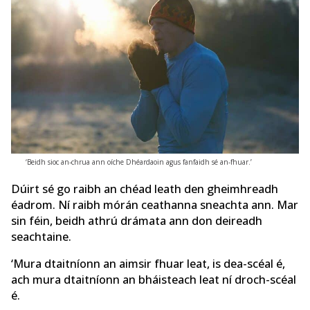
‘Beidh sioc an-chrua ann oíche Dhéardaoin agus fanfaidh sé an-fhuar.’
Dúirt sé go raibh an chéad leath den gheimhreadh
éadrom. Ní raibh mórán ceathanna sneachta ann. Mar
sin féin, beidh athrú drámata ann don deireadh
seachtaine.
‘Mura dtaitníonn an aimsir fhuar leat, is dea-scéal é,
ach mura dtaitníonn an bháisteach leat ní droch-scéal
é.