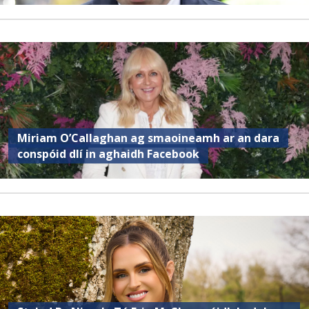
Miriam O’Callaghan ag smaoineamh ar an dara
conspóid dlí in aghaidh Facebook