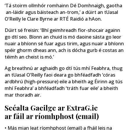
‘Tá stoirm ollmhór romhainn Dé Domhnaigh, gaotha
an-láidir agus báisteach an-trom,’ a dúirt an tUasal
O’Reilly le Clare Byrne ar RTÉ Raidió a hAon.
Dúirt sé freisin: ‘Bhí geimhreadh fíor-shocair againn
go dtí seo. Bíonn an chuid is mó daoine sásta go leor
nuair a bhíonn sé fuar agus tirim, agus nuair a bhíonn
spéir ghorm dheas ann, ach is dócha gurb é costas an
téimh an cheist is mó.’
Ag breathnú ar aghaidh go dtí tús mhí Feabhra, thug
an tUasal O’Reilly faoi deara go bhféadfadh ‘córas
ardbhrú (high-pressure) eile a bheith ag Éirinn ag tús
mhí Feabhra’ a bhféadfadh ‘tráth fuar eile’ a bheith
mar thoradh air.
Scéalta Gaeilge ar ExtraG.ie
ar fáil ar ríomhphost (email)
• Más mian leat ríomhphost (email) a fháil leis na