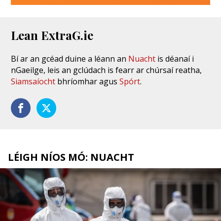
Lean ExtraG.ie
Bí ar an gcéad duine a léann an
Nuacht
is déanaí i
nGaeilge, leis an gclúdach is fearr ar chúrsaí reatha,
Siamsaíocht
bhríomhar agus
Spórt
.
LÉIGH NÍOS MÓ: NUACHT