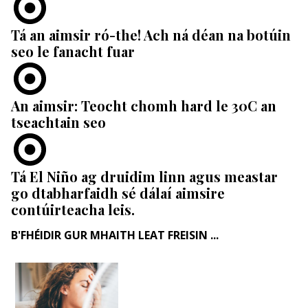
Tá an aimsir ró-the! Ach ná déan na botúin
seo le fanacht fuar
An aimsir: Teocht chomh hard le 30C an
tseachtain seo
Tá El Niño ag druidim linn agus meastar
go dtabharfaidh sé dálaí aimsire
contúirteacha leis.
B'FHÉIDIR GUR MHAITH LEAT FREISIN ...