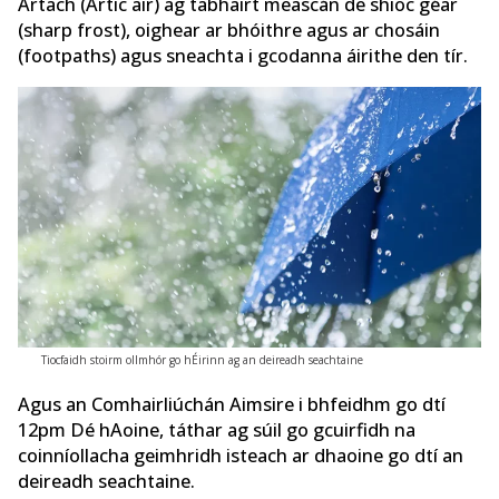
Artach (Artic air) ag tabhairt meascán de shioc géar
(sharp frost), oighear ar bhóithre agus ar chosáin
(footpaths) agus sneachta i gcodanna áirithe den tír.
Tiocfaidh stoirm ollmhór go hÉirinn ag an deireadh seachtaine
Agus an Comhairliúchán Aimsire i bhfeidhm go dtí
12pm Dé hAoine, táthar ag súil go gcuirfidh na
coinníollacha geimhridh isteach ar dhaoine go dtí an
deireadh seachtaine.