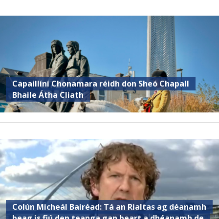
Capaillíní Chonamara réidh don Sheó Chapall
Bhaile Átha Cliath
Colún Micheál Bairéad: Tá an Rialtas ag déanamh
beag is fiú den teanga gan beart a dhéanamh de