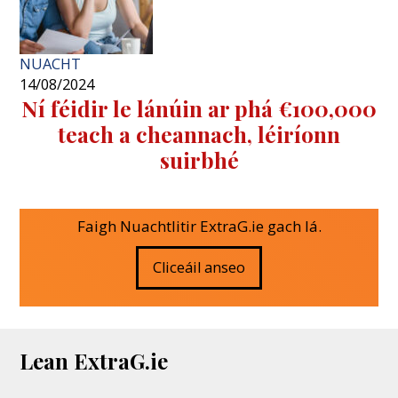
NUACHT
14/08/2024
Ní féidir le lánúin ar phá €100,000
teach a cheannach, léiríonn
suirbhé
Faigh Nuachtlitir ExtraG.ie gach lá.
Cliceáil anseo
Lean ExtraG.ie