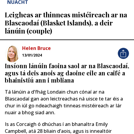
NUACHT
Leigheas ar thinneas mistéireach ar na
Blascaodaí (Blasket Islands), a deir
lánúin (couple)
Helen Bruce
13/01/2024
Insíonn lánúin faoina saol ar na Blascaodaí,
agus tá deis anois ag daoine eile an caifé a
bhainistiú ann i mbliana
Tá lánúin a d’fhág Londain chun cónaí ar na
Blascaodaí gan aon leictreachas ná uisce te tar éis a
chur in iúl go ndeachaigh tinneas mistéireach ar lár
nuair a bhog siad ann.
Is as Corcaigh ó dhúchas í an bhanaltra Emily
Campbell, atá 28 bliain d’aois, agus is innealtóir