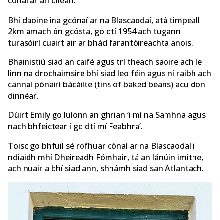
cónaí ar an oileán.
Bhí daoine ina gcónaí ar na Blascaodaí, atá timpeall
2km amach ón gcósta, go dtí 1954 ach tugann
turasóirí cuairt air ar bhád farantóireachta anois.
Bhainistiú siad an caifé agus trí theach saoire ach le
linn na drochaimsire bhí siad leo féin agus ní raibh ach
cannaí pónairí bácáilte (tins of baked beans) acu don
dinnéar.
Dúirt Emily go luíonn an ghrian ‘i mí na Samhna agus
nach bhfeictear í go dtí mí Feabhra’.
Toisc go bhfuil sé rófhuar cónaí ar na Blascaodaí i
ndiaidh mhí Dheireadh Fómhair, tá an lánúin imithe,
ach nuair a bhí siad ann, shnámh siad san Atlantach.