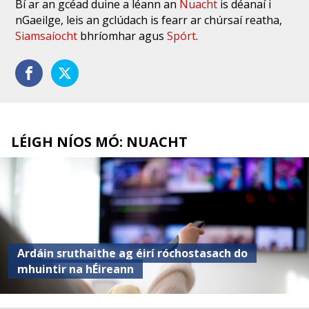
Bí ar an gcéad duine a léann an
Nuacht
is déanaí i
nGaeilge, leis an gclúdach is fearr ar chúrsaí reatha,
Siamsaíocht
bhríomhar agus
Spórt
.
LÉIGH NÍOS MÓ: NUACHT
Ardáin sruthaithe ag éirí róchostasach do
mhuintir na hÉireann