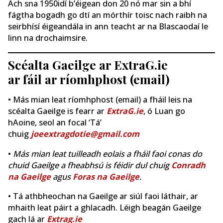
Ach sna 1950idí b’éigean don 20 nó mar sin a bhí
fágtha bogadh go dtí an mórthír toisc nach raibh na
seirbhísí éigeandála in ann teacht ar na Blascaodaí le
linn na drochaimsire.
Scéalta Gaeilge ar ExtraG.ie
ar fáil ar ríomhphost (email)
• Más mian leat ríomhphost (email) a fháil leis na
scéalta Gaeilge is fearr ar
ExtraG.ie
, ó Luan go
hAoine, seol an focal ‘Tá’
chuig
joeextragdotie@gmail.com
•
Más mian leat tuilleadh eolais a fháil faoi conas do
chuid Gaeilge a fheabhsú is féidir dul chuig
Conradh
na Gaeilge
agus
Foras na Gaeilge
.
• Tá athbheochan na Gaeilge ar siúl faoi láthair, ar
mhaith leat páirt a ghlacadh. Léigh beagán Gaeilge
gach lá ar
Extrag.ie