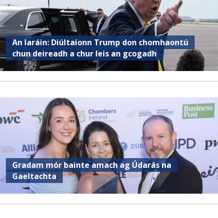
An Iaráin: Diúltaíonn Trump don chomhaontú
chun deireadh a chur leis an gcogadh
Gradam mór bainte amach ag Údarás na
Gaeltachta