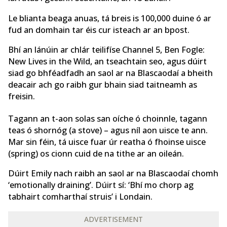
Le blianta beaga anuas, tá breis is 100,000 duine ó ar
fud an domhain tar éis cur isteach ar an bpost.
Bhí an lánúin ar chlár teilifíse Channel 5, Ben Fogle:
New Lives in the Wild, an tseachtain seo, agus dúirt
siad go bhféadfadh an saol ar na Blascaodaí a bheith
deacair ach go raibh gur bhain siad taitneamh as
freisin.
Tagann an t-aon solas san oíche ó choinnle, tagann
teas ó shornóg (a stove) – agus níl aon uisce te ann.
Mar sin féin, tá uisce fuar úr reatha ó fhoinse uisce
(spring) os cionn cuid de na tithe ar an oileán.
Dúirt Emily nach raibh an saol ar na Blascaodaí chomh
‘emotionally draining’. Dúirt sí: ‘Bhí mo chorp ag
tabhairt comharthaí struis’ i Londain.
ADVERTISEMENT