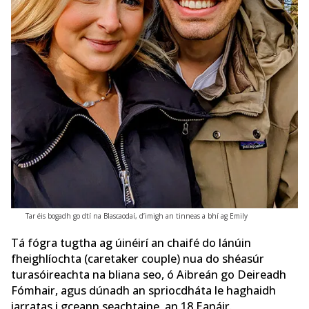
Tar éis bogadh go dtí na Blascaodaí, d’imigh an tinneas a bhí ag Emily
Tá fógra tugtha ag úinéirí an chaifé do lánúin
fheighlíochta (caretaker couple) nua do shéasúr
turasóireachta na bliana seo, ó Aibreán go Deireadh
Fómhair, agus dúnadh an spriocdháta le haghaidh
iarratas i gceann seachtaine, an 18 Eanáir.