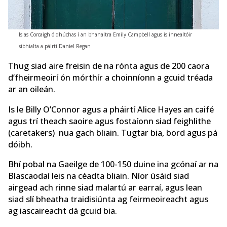
Is as Corcaigh ó dhúchas í an bhanaltra Emily Campbell agus is innealtóir
sibhialta a páirtí Daniel Regan
Thug siad aire freisin de na rónta agus de 200 caora
d’fheirmeoirí ón mórthír a choinníonn a gcuid tréada
ar an oileán.
Is le Billy O’Connor agus a pháirtí Alice Hayes an caifé
agus trí theach saoire agus fostaíonn siad feighlithe
(caretakers) nua gach bliain. Tugtar bia, bord agus pá
dóibh.
Bhí pobal na Gaeilge de 100-150 duine ina gcónaí ar na
Blascaodaí leis na céadta bliain. Níor úsáid siad
airgead ach rinne siad malartú ar earraí, agus lean
siad slí bheatha traidisiúnta ag feirmeoireacht agus
ag iascaireacht dá gcuid bia.