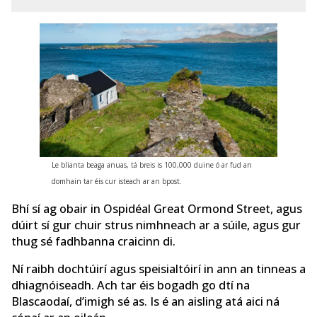
Le blianta beaga anuas, tá breis is 100,000 duine ó ar fud an
domhain tar éis cur isteach ar an bpost.
Bhí sí ag obair in Ospidéal Great Ormond Street, agus
dúirt sí gur chuir strus nimhneach ar a súile, agus gur
thug sé fadhbanna craicinn di.
Ní raibh dochtúirí agus speisialtóirí in ann an tinneas a
dhiagnóiseadh. Ach tar éis bogadh go dtí na
Blascaodaí, d’imigh sé as. Is é an aisling atá aici ná