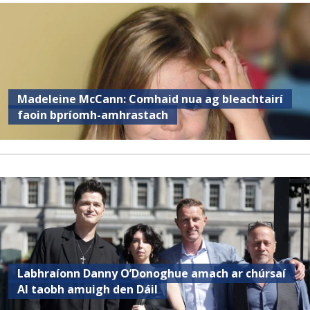
Madeleine McCann: Comhaid nua ag bleachtairí
faoin bpríomh-amhrastach
Labhraíonn Danny O’Donoghue amach ar chúrsaí
AI taobh amuigh den Dáil