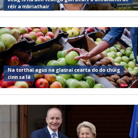
réir a mbriathair
Na torthaí agus na glasraí cearta do do chúig
cinn sa lá