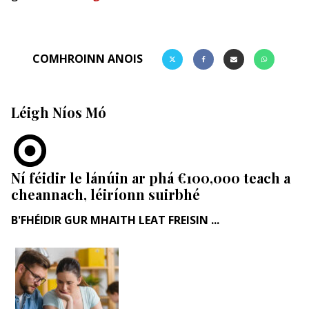
COMHROINN ANOIS
Léigh Níos Mó
Ní féidir le lánúin ar phá €100,000 teach a
cheannach, léiríonn suirbhé
B'FHÉIDIR GUR MHAITH LEAT FREISIN ...