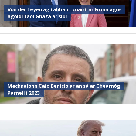
Von der Leyen ag tabhairt cuairt ar Éirinn agus
agóidí faoi Ghaza ar siúl
Machnaíonn Caio Benicio ar an sá ar Chearnóg
Parnell i 2023