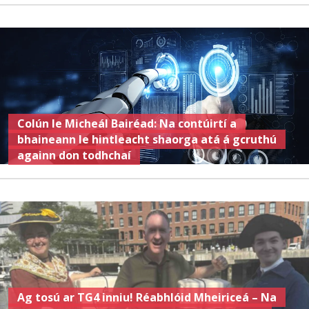
Colún le Micheál Bairéad: Na contúirtí a
bhaineann le hintleacht shaorga atá á gcruthú
againn don todhchaí
Ag tosú ar TG4 inniu! Réabhlóid Mheiriceá – Na