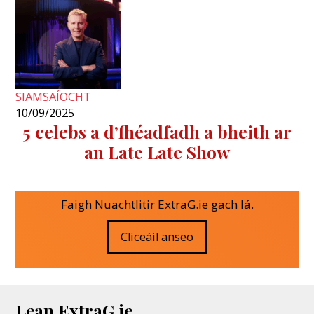
SIAMSAÍOCHT
10/09/2025
5 celebs a d’fhéadfadh a bheith ar
an Late Late Show
Faigh Nuachtlitir ExtraG.ie gach lá.
Cliceáil anseo
Lean ExtraG.ie