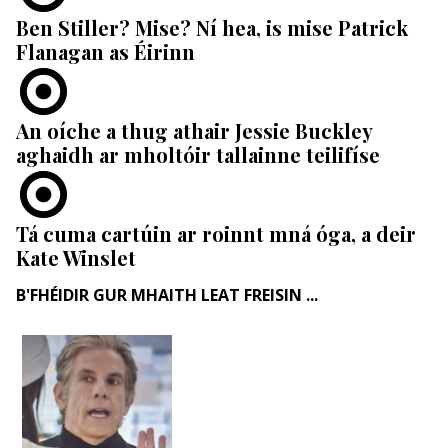
Ben Stiller? Mise? Ní hea, is mise Patrick
Flanagan as Éirinn
An oíche a thug athair Jessie Buckley
aghaidh ar mholtóir tallainne teilifíse
Tá cuma cartúin ar roinnt mná óga, a deir
Kate Winslet
B'FHÉIDIR GUR MHAITH LEAT FREISIN ...