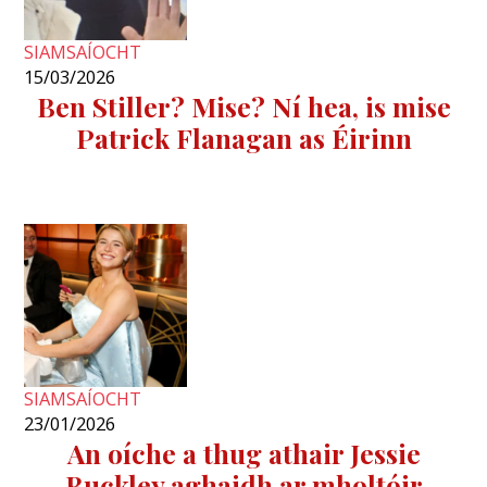
SIAMSAÍOCHT
15/03/2026
Ben Stiller? Mise? Ní hea, is mise
Patrick Flanagan as Éirinn
SIAMSAÍOCHT
23/01/2026
An oíche a thug athair Jessie
Buckley aghaidh ar mholtóir