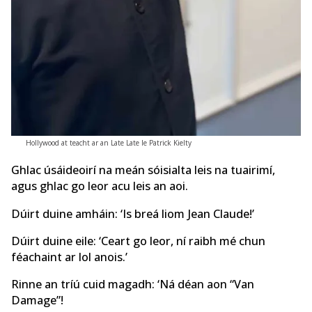
Hollywood at teacht ar an Late Late le Patrick Kielty
Ghlac úsáideoirí na meán sóisialta leis na tuairimí,
agus ghlac go leor acu leis an aoi.
Dúirt duine amháin: ‘Is breá liom Jean Claude!’
Dúirt duine eile: ‘Ceart go leor, ní raibh mé chun
féachaint ar lol anois.’
Rinne an tríú cuid magadh: ‘Ná déan aon “Van
Damage”!