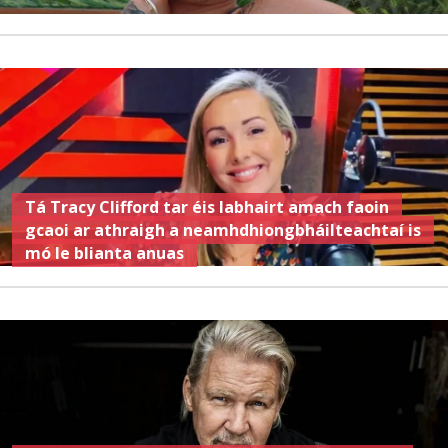
Tá Tracy Clifford tar éis labhairt amach faoin
gcaoi ar athraigh a neamhdhiongbháilteachtaí is
mó le blianta anuas