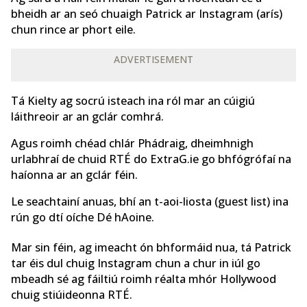
bheidh ar an seó chuaigh Patrick ar Instagram (arís)
chun rince ar phort eile.
ADVERTISEMENT
Tá Kielty ag socrú isteach ina ról mar an cúigiú
láithreoir ar an gclár comhrá.
Agus roimh chéad chlár Phádraig, dheimhnigh
urlabhraí de chuid RTÉ do ExtraG.ie go bhfógrófaí na
haíonna ar an gclár féin.
Le seachtainí anuas, bhí an t-aoi-liosta (guest list) ina
rún go dtí oíche Dé hAoine.
Mar sin féin, ag imeacht ón bhformáid nua, tá Patrick
tar éis dul chuig Instagram chun a chur in iúl go
mbeadh sé ag fáiltiú roimh réalta mhór Hollywood
chuig stiúideonna RTÉ.