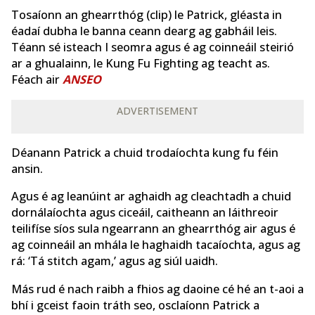
Tosaíonn an ghearrthóg (clip) le Patrick, gléasta in
éadaí dubha le banna ceann dearg ag gabháil leis.
Téann sé isteach I seomra agus é ag coinneáil steirió
ar a ghualainn, le Kung Fu Fighting ag teacht as.
Féach air
ANSEO
ADVERTISEMENT
Déanann Patrick a chuid trodaíochta kung fu féin
ansin.
Agus é ag leanúint ar aghaidh ag cleachtadh a chuid
dornálaíochta agus ciceáil, caitheann an láithreoir
teilifíse síos sula ngearrann an ghearrthóg air agus é
ag coinneáil an mhála le haghaidh tacaíochta, agus ag
rá: ‘Tá stitch agam,’ agus ag siúl uaidh.
Más rud é nach raibh a fhios ag daoine cé hé an t-aoi a
bhí i gceist faoin tráth seo, osclaíonn Patrick a