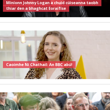
Míníonn Johnny Logan a chuid cúiseanna taobh
thiar den a bhaghcat Eoraifíse
Caoimhe Ní Chathail: An BBC abú!