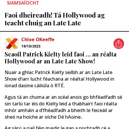
SIAMSAÍOCHT
Faoi dheireadh! Tá Hollywood ag
teacht chuig an Late Late
Chloe OKeeffe
19/10/2023
Scaoil Patrick Kielty leid faoi … an réalta
Hollywood ar an Late Late Show!
Nuair a ghlac Patrick Kielty seilbh ar an Late Late
Show d’iarr lucht féachana ar réaltaí Hollywood in
ionad daoine cáiliúla ó RTÉ.
Agus tá an chuma ar an scéal anois go bhféadfadh sé
sin tarlú tar éis do Kielty leid a thabhairt faoi réalta
mhór amháin a d’fhéadfadh a bheith le feiceáil ar
sheó na hoíche ar oíche Dé hAoine..
Ag sárú a riail féin maidir le gan a nochtadh cé a