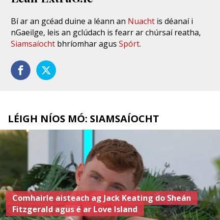
Bí ar an gcéad duine a léann an
Nuacht
is déanaí i
nGaeilge, leis an gclúdach is fearr ar chúrsaí reatha,
Siamsaíocht
bhríomhar agus
Spórt
.
LÉIGH NÍOS MÓ: SIAMSAÍOCHT
Comhairle aisteach ag Jack Keating do Sheán
Fitzgerald agus é ar Love Island