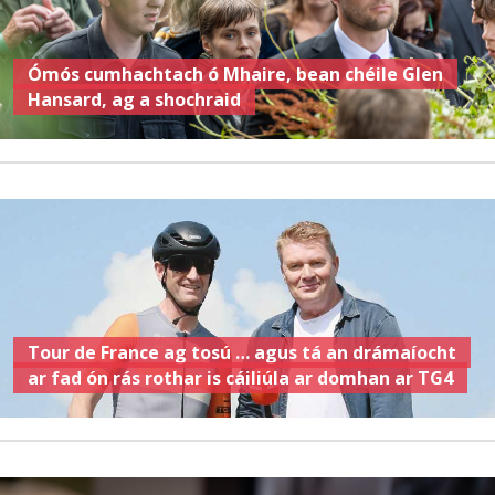
Ómós cumhachtach ó Mhaire, bean chéile Glen
Hansard, ag a shochraid
Tour de France ag tosú … agus tá an drámaíocht
ar fad ón rás rothar is cáiliúla ar domhan ar TG4