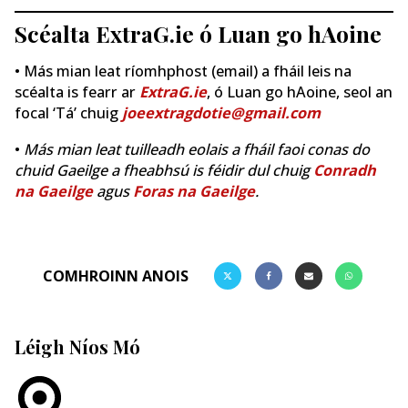
Scéalta ExtraG.ie ó Luan go hAoine
• Más mian leat ríomhphost (email) a fháil leis na
scéalta is fearr ar
ExtraG.ie
, ó Luan go hAoine, seol an
focal ‘Tá’ chuig
joeextragdotie@gmail.com
•
Más mian leat tuilleadh eolais a fháil faoi conas do
chuid Gaeilge a fheabhsú is féidir dul chuig
Conradh
na Gaeilge
agus
Foras na Gaeilge
.
COMHROINN ANOIS
Léigh Níos Mó