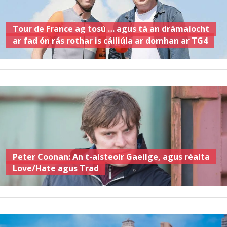
Tour de France ag tosú … agus tá an drámaíocht
ar fad ón rás rothar is cáiliúla ar domhan ar TG4
Peter Coonan: An t-aisteoir Gaeilge, agus réalta
Love/Hate agus Trad