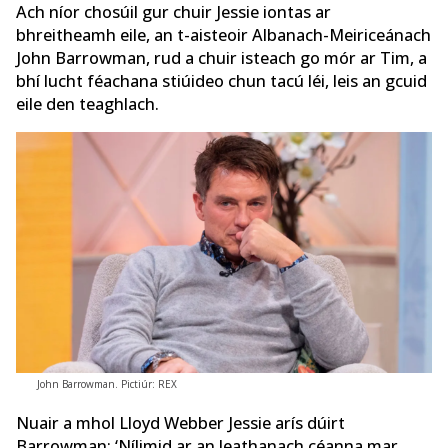
Ach níor chosúil gur chuir Jessie iontas ar
bhreitheamh eile, an t-aisteoir Albanach-Meiriceánach
John Barrowman, rud a chuir isteach go mór ar Tim, a
bhí lucht féachana stiúideo chun tacú léi, leis an gcuid
eile den teaghlach.
John Barrowman. Pictiúr: REX
Nuair a mhol Lloyd Webber Jessie arís dúirt
Barrowman: ‘Nílimid ar an leathanach céanna mar