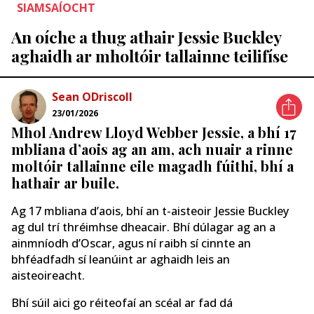
SIAMSAÍOCHT
An oíche a thug athair Jessie Buckley
aghaidh ar mholtóir tallainne teilifíse
Sean ODriscoll
23/01/2026
Mhol Andrew Lloyd Webber Jessie, a bhí 17
mbliana d’aois ag an am, ach nuair a rinne
moltóir tallainne eile magadh fúithi, bhí a
hathair ar buile.
Ag 17 mbliana d’aois, bhí an t-aisteoir Jessie Buckley
ag dul trí thréimhse dheacair. Bhí dúlagar ag an a
ainmníodh d’Oscar, agus ní raibh sí cinnte an
bhféadfadh sí leanúint ar aghaidh leis an
aisteoireacht.
Bhí súil aici go réiteofaí an scéal ar fad dá