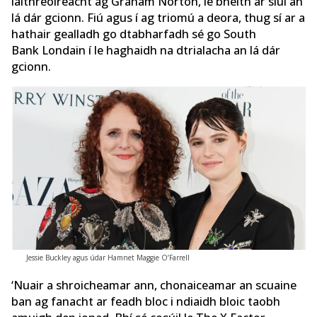
láithreoireacht ag Graham Norton, le bheith ar siúl an
lá dár gcionn. Fiú agus í ag triomú a deora, thug sí ar a
hathair gealladh go dtabharfadh sé go South
Bank Londain í le haghaidh na dtrialacha an lá dár
gcionn.
Jessie Buckley agus údar Hamnet Maggie O’Farrell
‘Nuair a shroicheamar ann, chonaiceamar an scuaine
ban ag fanacht ar feadh bloc i ndiaidh bloic taobh