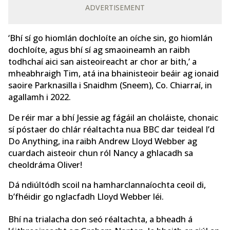
ADVERTISEMENT
‘Bhí sí go hiomlán dochloíte an oíche sin, go hiomlán
dochloíte, agus bhí sí ag smaoineamh an raibh
todhchaí aici san aisteoireacht ar chor ar bith,’ a
mheabhraigh Tim, atá ina bhainisteoir beáir ag ionaid
saoire Parknasilla i Snaidhm (Sneem), Co. Chiarraí, in
agallamh i 2022.
De réir mar a bhí Jessie ag fágáil an choláiste, chonaic
sí póstaer do chlár réaltachta nua BBC dar teideal I’d
Do Anything, ina raibh Andrew Lloyd Webber ag
cuardach aisteoir chun ról Nancy a ghlacadh sa
cheoldráma Oliver!
Dá ndiúltódh scoil na hamharclannaíochta ceoil di,
b’fhéidir go nglacfadh Lloyd Webber léi.
Bhí na trialacha don seó réaltachta, a bheadh á