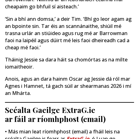
cheapaim go bhfuil sí aisteach.’
‘Sin a bhí ann domsa,’ a deir Tim. ‘Bhí go leor agam ag
an bpointe sin. Tar éis an scannánaithe, shiúil mé
trasna urlár an stiúideo agus rug mé ar Barrowman
faoi na laipéil agus dúirt mé leis faoi dheireadh cad a
cheap mé faoi.’
Tháinig Jessie sa dara háit sa chomórtas as na mílte
iomaitheoir.
Anois, agus an dara hainm Oscar ag Jessie dá ról mar
Agnes i Hamnet, tá gach súil ar shearmanas 2026 i mí
an Mhárta.
Scéalta Gaeilge ExtraG.ie
ar fáil ar ríomhphost (email)
• Más mian leat ríomhphost (email) a fháil leis na
scéalta Gaeilge is fearr ar
ExtraG.ie
, ó Luan go