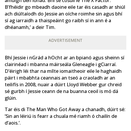
amuigh den ionad. Bhí sé cosúil le The X Factor.
B’fhéidir go mbeadh daoine eile tar éis casadh ar shiúl
ach diúltaíodh do Jessie an oíche roimhe sin agus bhí
sí ag iarraidh a thaispeáint go raibh sí in ann é a
dhéanamh,’ a deir Tim.
ADVERTISEMENT
Bhí Jessie i nGrád a hOcht ar an bpianó agus sheinn sí
clairinéad i mbanna máirseála Gleneagle i gCiarraí.
D’éirigh léi thar na mílte iomaitheoir eile le haghaidh
páirt i mbabhta ceannais an tseó a craoladh ar an
teilifís in 2008, nuair a dúirt Lloyd Webber gur chreid
sé gurbh í Jessie ceann de na buanna ceoil is mó dá
glúin.
Tar éis di The Man Who Got Away a chanadh, dúirt sé:
‘Sin an léiriú is fearr a chuala mé riamh ó chailín de
d’aois.’.