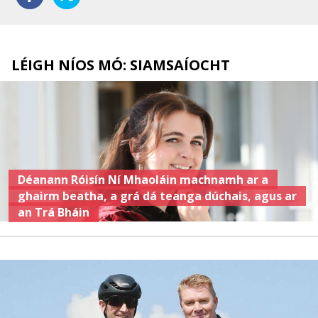
LÉIGH NÍOS MÓ: SIAMSAÍOCHT
Déanann Róisín Ní Mhaoláin machnamh ar a
ghairm beatha, a grá dá teanga dúchais, agus ar
an Trá Bháin