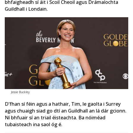
bhfaigheadh sí áit i Scoil Cheoil agus Drámaíochta
Guildhall i Londain.
Jessie Buckley
D’fhan sí féin agus a hathair, Tim, le gaolta i Surrey
agus chuaigh siad go dtí an Guildhall an lá dár gcionn.
Ní bhfuair sí an triail éisteachta. Ba nóiméad
tubaisteach ina saol óg é.