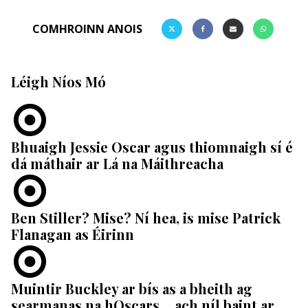
COMHROINN ANOIS
Léigh Níos Mó
Bhuaigh Jessie Oscar agus thiomnaigh sí é
dá máthair ar Lá na Máithreacha
Ben Stiller? Mise? Ní hea, is mise Patrick
Flanagan as Éirinn
Muintir Buckley ar bís as a bheith ag
searmanas na hOscars… ach níl baint ar