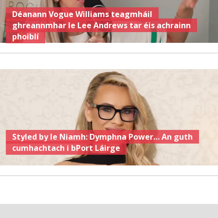
Déanann Vogue Williams teagmháil
ghreannmhar le Lee Andrews tar éis achrainn
phoiblí
Styled by le Niamh: Dymphna Power… An guth
cumhachtach i bPort Láirge