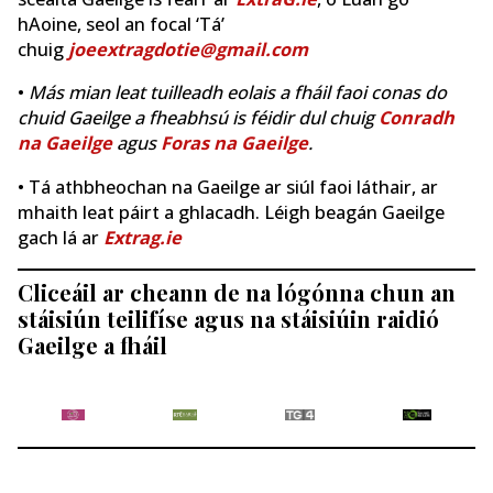
hAoine, seol an focal ‘Tá’
chuig
joeextragdotie@gmail.com
•
Más mian leat tuilleadh eolais a fháil faoi conas do
chuid Gaeilge a fheabhsú is féidir dul chuig
Conradh
na Gaeilge
agus
Foras na Gaeilge
.
• Tá athbheochan na Gaeilge ar siúl faoi láthair, ar
mhaith leat páirt a ghlacadh. Léigh beagán Gaeilge
gach lá ar
Extrag.ie
Cliceáil ar cheann de na lógónna chun an
stáisiún teilifíse agus na stáisiúin raidió
Gaeilge a fháil