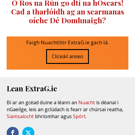
Ó Ros na Rún go dtí na hOscars!
Cad a tharlóidh ag an searmanas
oíche Dé Domhnaigh?
Faigh Nuachtlitir ExtraG.ie gach lá.
Cliceáil anseo
Lean ExtraG.ie
Bí ar an gcéad duine a léann an
Nuacht
is déanaí i
nGaeilge, leis an gclúdach is fearr ar chúrsaí reatha,
Siamsaíocht
bhríomhar agus
Spórt
.