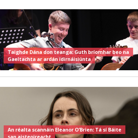
Taighde Dána don teanga: Guth bríomhar beo na
Gaeltachta ar ardán idirnáisiúnta
An réalta scannáin Eleanor O’Brien: Tá sí Báite
san aisteoireacht