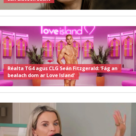
Réalta TG4 agus CLG Seán Fitzgerald: ‘Fág an
bealach dom ar Love Island’