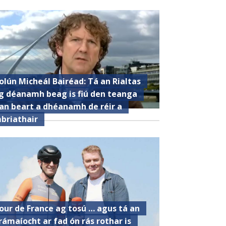
olún Micheál Bairéad: Tá an Rialtas
g déanamh beag is fiú den teanga
an beart a dhéanamh de réir a
briathair
our de France ag tosú … agus tá an
rámaíocht ar fad ón rás rothar is