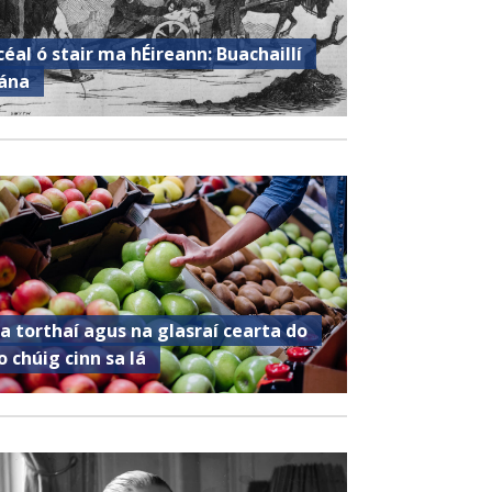
céal ó stair ma hÉireann: Buachaillí
ána
a torthaí agus na glasraí cearta do
o chúig cinn sa lá