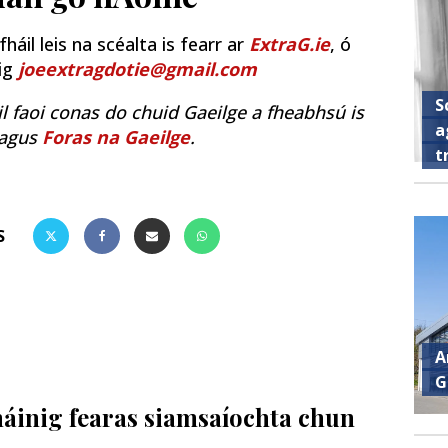
áil leis na scéalta is fearr ar
ExtraG.ie
, ó
uig
joeextragdotie@gmail.com
S
il faoi conas do chuid Gaeilge a fheabhsú is
a
agus
Foras na Gaeilge
.
t
S
A
G
tháinig fearas siamsaíochta chun