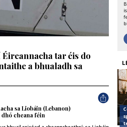
B
i
f
b
í Éireannacha tar éis do
L
ntaithe a bhualadh sa
nacha sa Liobáin (Lebanon)
C
i dhó cheana féin
s
t