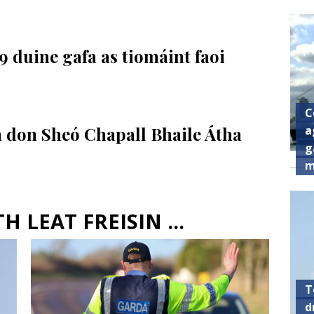
9 duine gafa as tiomáint faoi
C
a
 don Sheó Chapall Bhaile Átha
g
m
 LEAT FREISIN ...
T
d