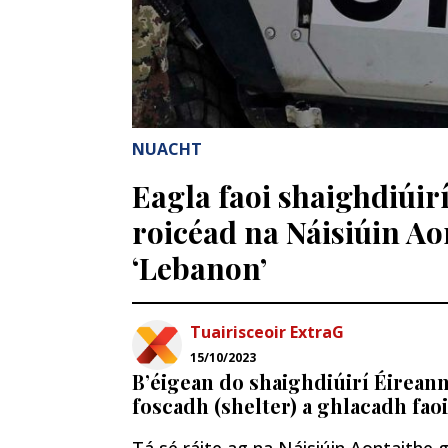
NUACHT
Eagla faoi shaighdiúir
roicéad na Náisiúin Ao
‘Lebanon’
Tuairisceoir ExtraG
15/10/2023
B’éigean do shaighdiúirí Éirean
foscadh (shelter) a ghlacadh fao