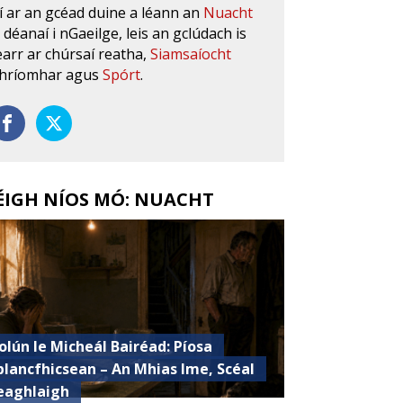
í ar an gcéad duine a léann an
Nuacht
s déanaí i nGaeilge, leis an gclúdach is
earr ar chúrsaí reatha,
Siamsaíocht
hríomhar agus
Spórt
.
ÉIGH NÍOS MÓ: NUACHT
olún le Micheál Bairéad: Píosa
plancfhicsean – An Mhias Ime, Scéal
eaghlaigh