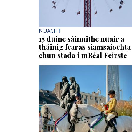
NUACHT
15 duine sáinnithe nuair a
tháinig fearas siamsaíochta
chun stada i mBéal Feirste