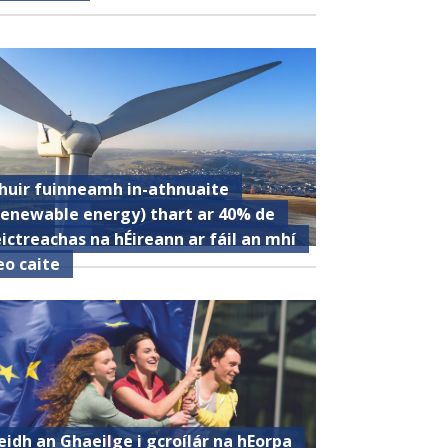
huir fuinneamh in-athnuaite
renewable energy) thart ar 40% de
eictreachas na hÉireann ar fáil an mhí
eo caite
eidh an Ghaeilge i gcroílár na hEorpa