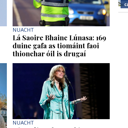
c
NUACHT
Lá Saoire Bhainc Lúnasa: 169
duine gafa as tiomáint faoi
thionchar óil is drugaí
NUACHT