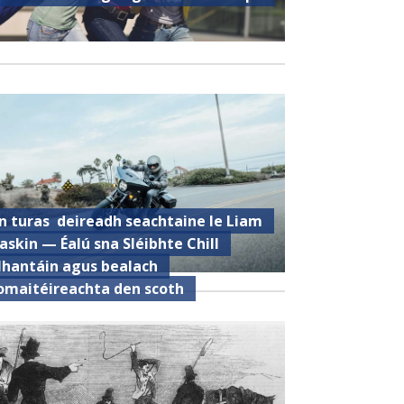
n turas deireadh seachtaine le Liam
askin — Éalú sna Sléibhte Chill
hantáin agus bealach
omaitéireachta den scoth