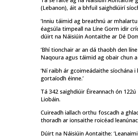
Tá sé ráite ag na Náisiúin Aontaithe 
(Lebanon), áit a bhfuil saighdiúirí sío
‘Inniu táimid ag breathnú ar mhalartu
éagsúla timpeall na Líne Gorm idir crío
dúirt na Náisiúin Aontaithe ar Dé Do
‘Bhí tionchair ar an dá thaobh den lín
Naqoura agus táimid ag obair chun a fh
‘Ní raibh ár gcoimeádaithe síochána i
gortaíodh éinne.’
Tá 342 saighdiúir Éireannach ón 122ú 
Liobáin.
Cuireadh iallach orthu foscadh a ghla
thoradh ar ionsaithe roicéad leanúnac
Dúirt na Náisiúin Aontaithe: ‘Leanaim