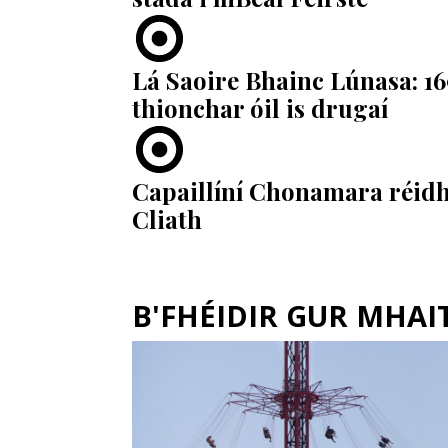
Lá Saoire Bhainc Lúnasa: 16
thionchar óil is drugaí
Capaillíní Chonamara réidh
Cliath
B'FHÉIDIR GUR MHAITH