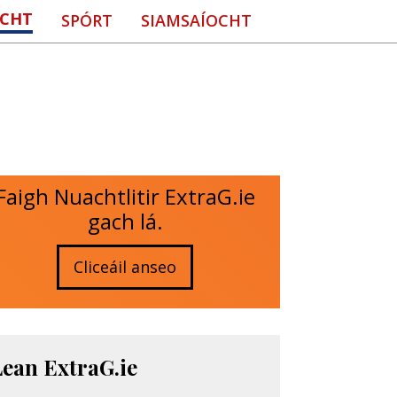
CHT
SPÓRT
SIAMSAÍOCHT
Faigh Nuachtlitir ExtraG.ie
gach lá.
Cliceáil anseo
Lean ExtraG.ie