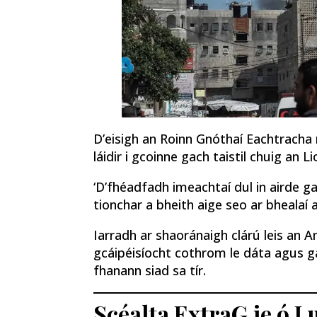
D’eisigh an Roinn Gnóthaí Eachtracha
láidir i gcoinne gach taistil chuig an Li
‘D’fhéadfadh imeachtaí dul in airde ga
tionchar a bheith aige seo ar bhealaí 
Iarradh ar shaoránaigh clárú leis an A
gcáipéisíocht cothrom le dáta agus ga
fhanann siad sa tír.
Scéalta ExtraG.ie ó 