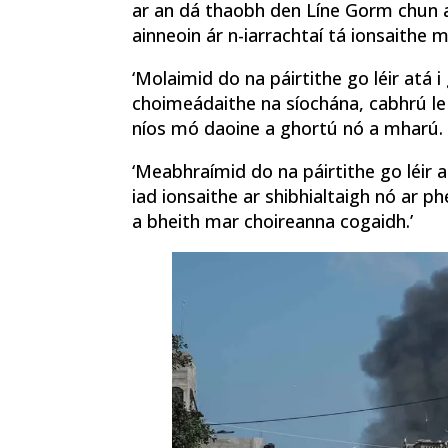
ar an dá thaobh den Líne Gorm chun an
ainneoin ár n-iarrachtaí tá ionsaithe m
‘Molaimid do na páirtithe go léir atá i
choimeádaithe na síochána, cabhrú le t
níos mó daoine a ghortú nó a mharú.
‘Meabhraímid do na páirtithe go léir at
iad ionsaithe ar shibhialtaigh nó ar 
a bheith mar choireanna cogaidh.’