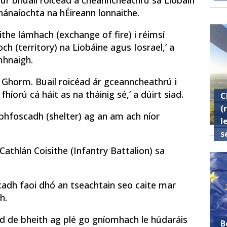
gur bhuail roicéad a cheanncheathrú sa Liobáin
chánaíochta na hÉireann lonnaithe.
ithe lámhach (exchange of fire) i réimsí
ch (territory) na Liobáine agus Iosrael,’ a
mhnaigh.
e Ghorm. Buail roicéad ár gceanncheathrú i
íorú cá háit as na tháinig sé,’ a dúirt siad.
C
(
 bhfoscadh (shelter) ag an am ach níor
l
s
Cathlán Coisithe (Infantry Battalion) sa
cadh faoi dhó an tseachtain seo caite mar
h.
id de bheith ag plé go gníomhach le húdaráis
B