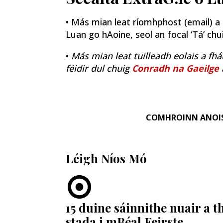
• Más mian leat ríomhphost (email) a fh
Luan go hAoine, seol an focal ‘Tá’ ch
•
Más mian leat tuilleadh eolais a fhá
féidir dul chuig
Conradh na Gaeilge
COMHROINN ANOI
Léigh Níos Mó
15 duine sáinnithe nuair a 
stada i mBéal Feirste