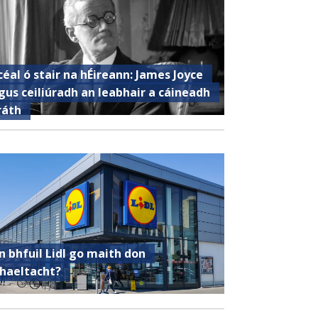
céal ó stair na hÉireann: James Joyce
gus ceiliúradh an leabhair a cáineadh
ráth
n bhfuil Lidl go maith don
haeltacht?