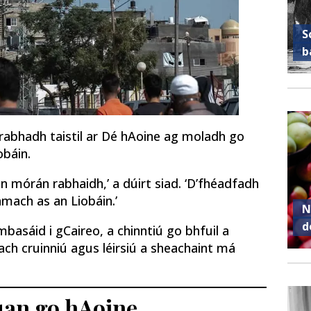
S
b
 rabhadh taistil ar Dé hAoine ag moladh go
obáin.
n mórán rabhaidh,’ a dúirt siad. ‘D’fhéadfadh
amach as an Liobáin.’
N
d
mbasáid i gCaireo, a chinntiú go bhfuil a
ch cruinniú agus léirsiú a sheachaint má
Luan go hAoine