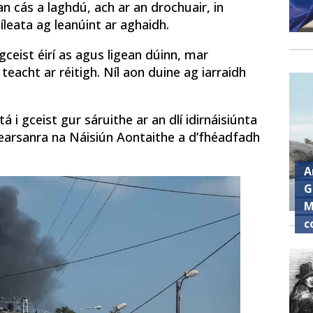
 cás a laghdú, ach ar an drochuair, in
íleata ag leanúint ar aghaidh.
 gceist éirí as agus ligean dúinn, mar
eacht ar réitigh. Níl aon duine ag iarraidh
á i gceist gur sáruithe ar an dlí idirnáisiúnta
phearsanra na Náisiún Aontaithe a d’fhéadfadh
A
G
M
c