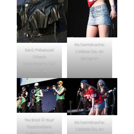
Na harmónacha:
Sarú: Pobalscoil
Coláiste Íde, An
Chloich
Daingean
Cheanfhoala, Dún
na nGall
‘Na Breá Úr Nua’
Na harmónacha:
Gaelcholáiste
Coláiste Íde, An
Chéitinn, Cluain