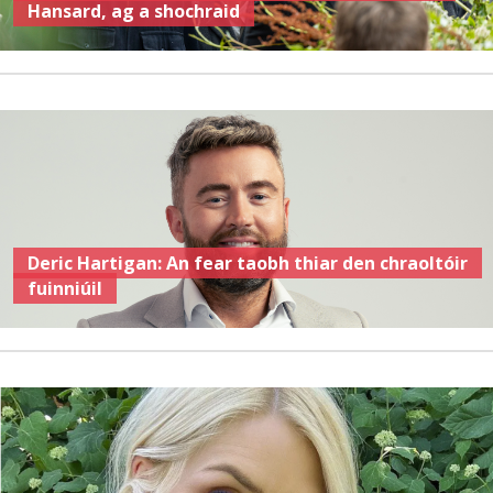
Hansard, ag a shochraid
Deric Hartigan: An fear taobh thiar den chraoltóir
fuinniúil