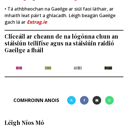
• Tá athbheochan na Gaeilge ar siúl faoi láthair, ar
mhaith leat páirt a ghlacadh. Léigh beagán Gaeilge
gach lá ar
Extrag.ie
Cliceáil ar cheann de na lógónna chun an
stáisiún teilifíse agus na stáisiúin raidió
Gaeilge a fháil
COMHROINN ANOIS
Léigh Níos Mó