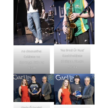
‘Na Breá Úr Nua’
na cleasaithe:
Gaelcholáiste
Coláiste na
Chéitinn, Cluain
Carriage, Dún na
Meala
nGall
Oisín Ó Foighil,