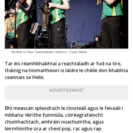
‘Na Breá Úr Nua’ Gaelcholáiste Chéitinn, Cluain Meala
Tar éis réamhbhabhtaí a reáchtáladh ar fud na tíre,
tháinig na hiomaitheoirí is láidre le chéile don bhabhta
ceannais sa Helix.
ADVERTISEMENT
Bhí meascán spleodrach le cloisteáil agus le feiceáil i
mbliana: léirithe fuinniúla, cóiréagrafaíocht
chumhachtach, amhráin nuachumtha, agus
léirmhínithe úra ar cheol pop, rac agus rap.