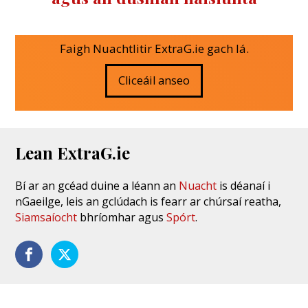
Faigh Nuachtlitir ExtraG.ie gach lá.
Cliceáil anseo
Lean ExtraG.ie
Bí ar an gcéad duine a léann an
Nuacht
is déanaí i
nGaeilge, leis an gclúdach is fearr ar chúrsaí reatha,
Siamsaíocht
bhríomhar agus
Spórt
.