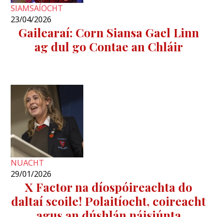
SIAMSAÍOCHT
23/04/2026
Gailearaí: Corn Siansa Gael Linn
ag dul go Contae an Chláir
NUACHT
29/01/2026
X Factor na díospóireachta do
daltaí scoile! Polaitíocht, coireacht
agus an dúshlán náisiúnta