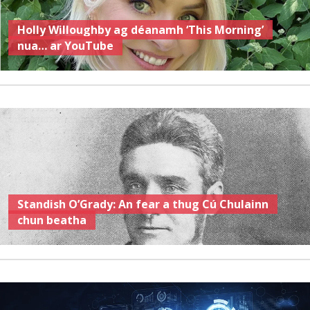
Holly Willoughby ag déanamh ‘This Morning’
nua… ar YouTube
Standish O’Grady: An fear a thug Cú Chulainn
chun beatha