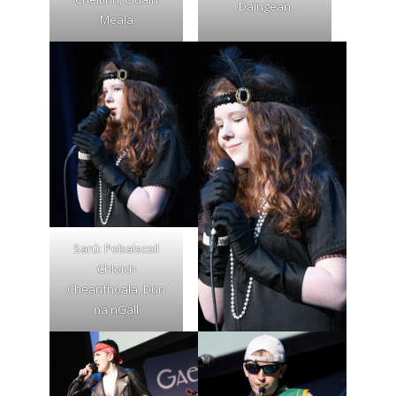
Daingean
Meala
Sarú: Pobalscoil
Chloich
Cheanfhoala, Dún
na nGall