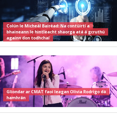
Colún le Micheál Bairéad: Na contúirtí a
bhaineann le hintleacht shaorga atá á gcruthú
againn don todhchaí
Gliondar ar CMAT faoi leagan Olivia Rodrigo dá
hamhrán