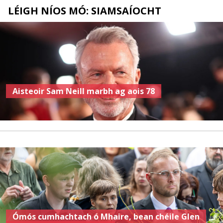
LÉIGH NÍOS MÓ: SIAMSAÍOCHT
Aisteoir Sam Neill marbh ag aois 78
Ómós cumhachtach ó Mhaire, bean chéile Glen