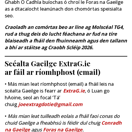
Ghabh Ó Cadhla buíochas ó chroí le Foras na Gaeilge
as a dtacaíocht leanúnach don chomórtas speisialta
seo.
Craoladh an comórtas beo ar líne ag Molscéal TG4,
rud a thug deis do lucht féachana ar fud na tíre
blaiseadh a fháil den fhuinneamh agus den tallann
a bhí ar stáitse ag Craobh Scléip 2026.
Scéalta Gaeilge ExtraG.ie
ar fáil ar ríomhphost (email)
• Más mian leat ríomhphost (email) a fháil leis na
scéalta Gaeilge is fearr ar
ExtraG.ie
, ó Luan go
hAoine, seol an focal ‘Tá’
chuig
joeextragdotie@gmail.com
•
Más mian leat tuilleadh eolais a fháil faoi conas do
chuid Gaeilge a fheabhsú is féidir dul chuig
Conradh
na Gaeilge
agus
Foras na Gaeilge
.