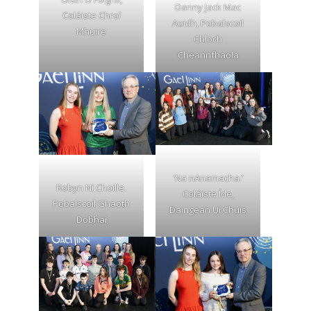
Danny Jack Mac
Coláiste Chroí
Aoidh, Pobalscoil
Mhuire
Chloch
Cheannfhaola
‘Na nAnamacha.’
Robyn Ní Choille.
Coláiste Íde,
Pobalscoil Ghaoth
Daingean Uí Chúis
Dobhai