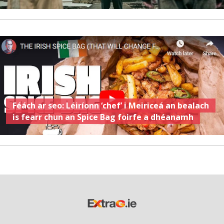
Féách ar seo: Léiríonn ‘chef’ i Meiriceá an bealach
is fearr chun an Spice Bag foirfe a dhéanamh