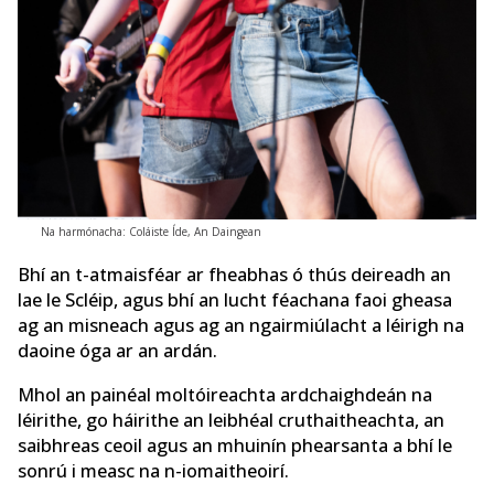
Na harmónacha: Coláiste Íde, An Daingean
Bhí an t-atmaisféar ar fheabhas ó thús deireadh an
lae le Scléip, agus bhí an lucht féachana faoi gheasa
ag an misneach agus ag an ngairmiúlacht a léirigh na
daoine óga ar an ardán.
Mhol an painéal moltóireachta ardchaighdeán na
léirithe, go háirithe an leibhéal cruthaitheachta, an
saibhreas ceoil agus an mhuinín phearsanta a bhí le
sonrú i measc na n-iomaitheoirí.