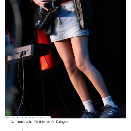
Na harmónacha: Coláiste Íde, An Daingean