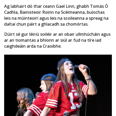
Ag labhairt dó thar ceann Gael Linn, ghabh Tomás Ó
Cadhla, Bainisteoir Roinn na Scéimeanna, buíochas
leis na múinteoirí agus leis na scoileanna a spreag na
daltaí chun páirt a ghlacadh sa chomórtas.
Dúirt sé gur léiriú soiléir ar an obair ullmhúcháin agus
ar an tiomantas a bhíonn ar siúl ar fud na tíre iad
caighdeáin arda na Craoibhe.