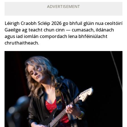
ADVERTISEMENT
Léirigh Craobh Scléip 2026 go bhfuil glúin nua ceoltóirí
Gaeilge ag teacht chun cinn — cumasach, ildánach
agus iad iomlán compordach lena bhféiniúlacht
chruthaitheach.