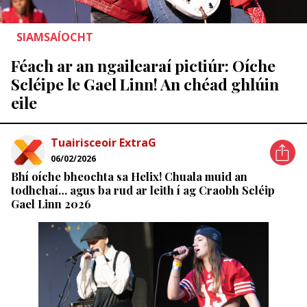
SIAMSAÍOCHT
Féach ar an ngailearaí pictiúr: Oíche
Scléipe le Gael Linn! An chéad ghlúin
eile
Tuairisceoir ExtraG
06/02/2026
Bhí oíche bheochta sa Helix! Chuala muid an
todhchaí… agus ba rud ar leith í ag Craobh Scléip
Gael Linn 2026