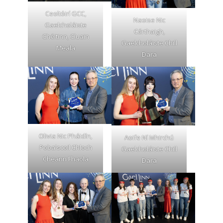
Ceoltóirí GCC,
Naoise Nic
Gaelcholáiste
Cárthaigh,
Chéitinn, Cluain
Gaelcholáiste Chill
Meala
Dara
Olivia Nic Pháidín,
Aoife Ní Mhirchú
Pobalscoil Chloch
Gaelcholáiste Chill
Cheann Fhaola
Dara