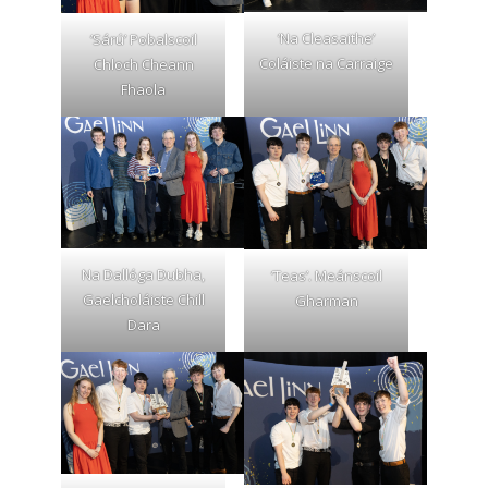
‘Na Cleasaithe’
‘Sárú’ Pobalscoil
Coláiste na Carraige
Chloch Cheann
Fhaola
Na Dallóga Dubha,
‘Teas’. Meánscoil
Gaelcholáiste Chill
Gharman
Dara