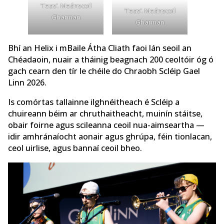
‘Teas’. Meánscoil
‘Teas’. Meánscoil
Gharman
Gharman
Bhí an Helix i mBaile Átha Cliath faoi lán seoil an
Chéadaoin, nuair a tháinig beagnach 200 ceoltóir óg ó
gach cearn den tír le chéile do Chraobh Scléip Gael
Linn 2026.
Is comórtas tallainne ilghnéitheach é Scléip a
chuireann béim ar chruthaitheacht, muinín stáitse,
obair foirne agus scileanna ceoil nua-aimseartha —
idir amhránaíocht aonair agus ghrúpa, féin tionlacan,
ceol uirlise, agus bannaí ceoil bheo.