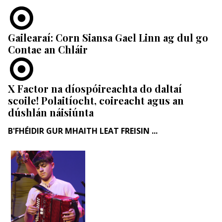
Gailearaí: Corn Siansa Gael Linn ag dul go
Contae an Chláir
X Factor na díospóireachta do daltaí
scoile! Polaitíocht, coireacht agus an
dúshlán náisiúnta
B'FHÉIDIR GUR MHAITH LEAT FREISIN ...