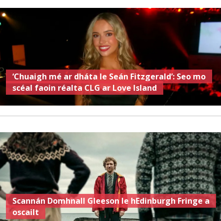
‘Chuaigh mé ar dháta le Seán Fitzgerald’: Seo mo
scéal faoin réalta CLG ar Love Island
Scannán Domhnall Gleeson le hEdinburgh Fringe a
oscailt