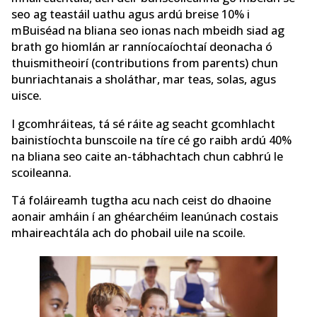
seo ag teastáil uathu agus ardú breise 10% i
mBuiséad na bliana seo ionas nach mbeidh siad ag
brath go hiomlán ar ranníocaíochtaí deonacha ó
thuismitheoirí (contributions from parents) chun
bunriachtanais a sholáthar, mar teas, solas, agus
uisce.
I gcomhráiteas, tá sé ráite ag seacht gcomhlacht
bainistíochta bunscoile na tíre cé go raibh ardú 40%
na bliana seo caite an-tábhachtach chun cabhrú le
scoileanna.
Tá foláireamh tugtha acu nach ceist do dhaoine
aonair amháin í an ghéarchéim leanúnach costais
mhaireachtála ach do phobail uile na scoile.