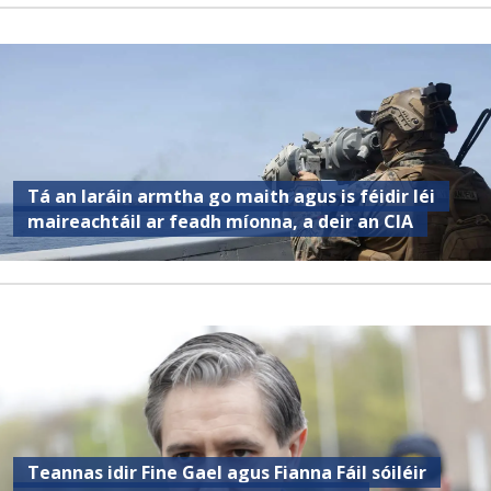
Tá an Iaráin armtha go maith agus is féidir léi
maireachtáil ar feadh míonna, a deir an CIA
Teannas idir Fine Gael agus Fianna Fáil sóiléir