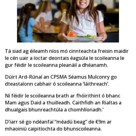
Tá siad ag éileamh níos mó cinnteachta freisin maidir
le cén uair a íoctar deontais éagsúla le scoileanna le
gur féidir le scoileanna pleanáil a dhéanamh.
Dúirt Ard-Rúnaí an CPSMA Séamus Mulconry go
dteastaíonn cabhair ó scoileanna ‘láithreach’.
Ní féidir le scoileanna brath ar fhóirithint ó bhanc
Mam agus Daid a thuilleadh. Caithfidh an Rialtas a
dhualgais bhunreachtúla a chomhlíonadh.’
D’iarr sé go ndéanfaí “méadú beag” de €9m ar
mhaoiniú caipitíochta do bhunscoileanna.