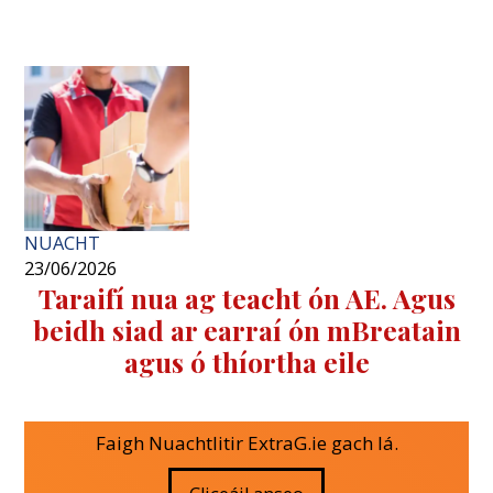
NUACHT
23/06/2026
Taraifí nua ag teacht ón AE. Agus
beidh siad ar earraí ón mBreatain
agus ó thíortha eile
Faigh Nuachtlitir ExtraG.ie gach lá.