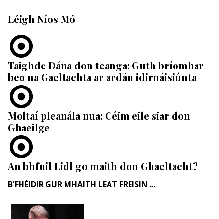
Léigh Níos Mó
Taighde Dána don teanga: Guth bríomhar
beo na Gaeltachta ar ardán idirnáisiúnta
Moltaí pleanála nua: Céim eile siar don
Ghaeilge
An bhfuil Lidl go maith don Ghaeltacht?
B'FHÉIDIR GUR MHAITH LEAT FREISIN ...