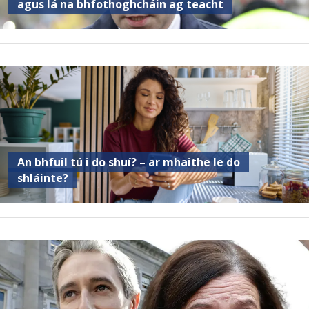
agus lá na bhfothoghcháin ag teacht
An bhfuil tú i do shuí? – ar mhaithe le do
shláinte?