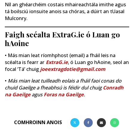
Níl an ghéarchéim costais mhaireachtála imithe agus
tá boilsciú ionsuite anois sa chóras, a dúirt an tUasal
Mulconry.
Faigh scéalta ExtraG.ie ó Luan go
hAoine
• Más mian leat ríomhphost (email) a fháil leis na
scéalta is fearr ar
ExtraG.ie
, ó Luan go hAoine, seol an
focal ‘Tá’ chuig
joeextragdotie@gmail.com
•
Más mian leat tuilleadh eolais a fháil faoi conas do
chuid Gaeilge a fheabhsú is féidir dul chuig
Conradh
na Gaeilge
agus
Foras na Gaeilge
.
COMHROINN ANOIS