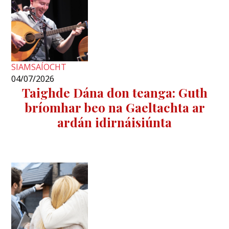
SIAMSAÍOCHT
04/07/2026
Taighde Dána don teanga: Guth
bríomhar beo na Gaeltachta ar
ardán idirnáisiúnta