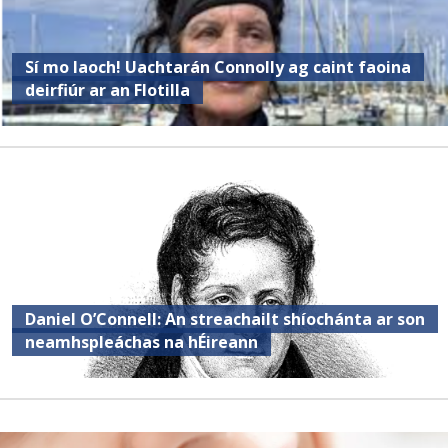
Sí mo laoch! Uachtarán Connolly ag caint faoina
deirfiúr ar an Flotilla
Daniel O’Connell: An streachailt shíochánta ar son
neamhspleáchas na hÉireann