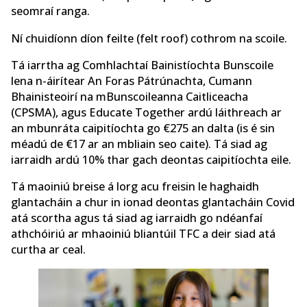
seomraí ranga.
Ní chuidíonn díon feilte (felt roof) cothrom na scoile.
Tá iarrtha ag Comhlachtaí Bainistíochta Bunscoile
lena n-áirítear An Foras Pátrúnachta, Cumann
Bhainisteoirí na mBunscoileanna Caitliceacha
(CPSMA), agus Educate Together ardú láithreach ar
an mbunráta caipitíochta go €275 an dalta (is é sin
méadú de €17 ar an mbliain seo caite). Tá siad ag
iarraidh ardú 10% thar gach deontas caipitíochta eile.
Tá maoiniú breise á lorg acu freisin le haghaidh
glantacháin a chur in ionad deontas glantacháin Covid
atá scortha agus tá siad ag iarraidh go ndéanfaí
athchóiriú ar mhaoiniú bliantúil TFC a deir siad atá
curtha ar ceal.