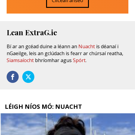
Cliceáil anseo
Lean ExtraG.ie
Bí ar an gcéad duine a léann an
Nuacht
is déanaí i
nGaeilge, leis an gclúdach is fearr ar chúrsaí reatha,
Siamsaíocht
bhríomhar agus
Spórt
.
LÉIGH NÍOS MÓ: NUACHT