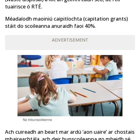
tuairisce ó RTÉ.
Méadaíodh maoiniú caipitíochta (capitation grants)
stáit do scoileanna anuraidh faoi 40%.
ADVERTISEMENT
Na mbunscoileanna
Ach cuireadh an beart mar ardú ‘aon uaire’ ar chostais
mhaireachtála, ach deir bunscoileanna go mbeidh sé