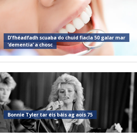
D’fhéadfadh scuaba do chuid fiacla 50 galar mar
‘dementia’ a chosc
Bonnie Tyler tar éis báis ag aois 75