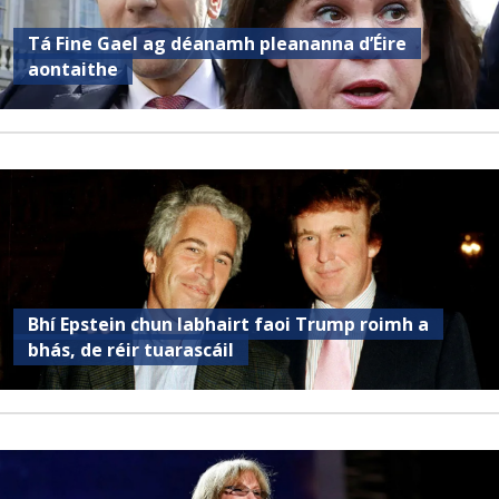
Tá Fine Gael ag déanamh pleananna d’Éire
aontaithe
Bhí Epstein chun labhairt faoi Trump roimh a
bhás, de réir tuarascáil