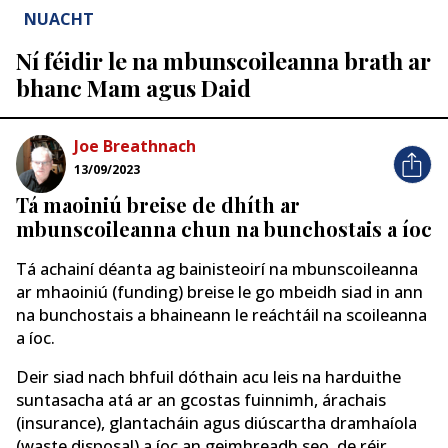
NUACHT
Ní féidir le na mbunscoileanna brath ar
bhanc Mam agus Daid
Joe Breathnach
13/09/2023
Tá maoiniú breise de dhíth ar
mbunscoileanna chun na bunchostais a íoc
Tá achainí
déanta ag bainisteoirí na mbunscoileanna
ar mhaoiniú (funding) breise le go mbeidh siad in ann
na bunchostais a bhaineann le reáchtáil na scoileanna
a íoc.
Deir siad nach bhfuil dóthain acu leis na harduithe
suntasacha atá ar an gcostas fuinnimh, árachais
(insurance), glantacháin agus diúscartha dramhaíola
(waste disposal) a íoc an geimhreadh seo, de réir