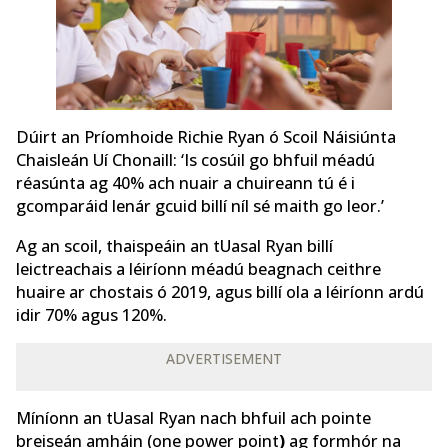
Dúirt an Príomhoide Richie Ryan ó Scoil Náisiúnta
Chaisleán Uí Chonaill: ‘Is cosúil go bhfuil méadú
réasúnta ag 40% ach nuair a chuireann tú é i
gcomparáid lenár gcuid billí níl sé maith go leor.’
Ag an scoil, thaispeáin an tUasal Ryan billí
leictreachais a léiríonn méadú beagnach ceithre
huaire ar chostais ó 2019, agus billí ola a léiríonn ardú
idir 70% agus 120%.
ADVERTISEMENT
Míníonn an tUasal Ryan nach bhfuil ach pointe
breiseán amháin (one power point
)
ag formhór na