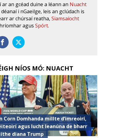
í ar an gcéad duine a léann an
Nuacht
s déanaí i nGaeilge, leis an gclúdach is
earr ar chúrsaí reatha,
Siamsaíocht
hríomhar agus
Spórt
.
ÉIGH NÍOS MÓ: NUACHT
n Corn Domhanda millte d’imreoirí,
éiteoirí agus lucht leanúna de bharr
líthe diana Trump