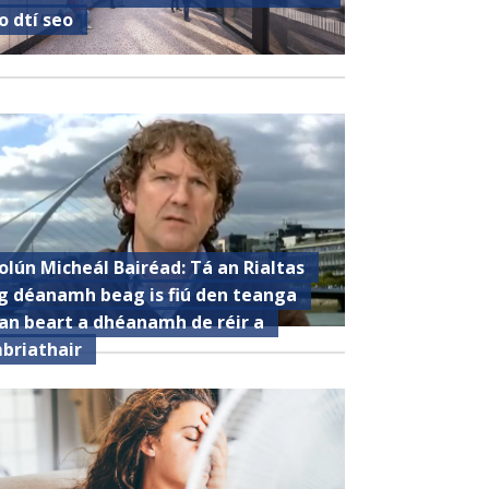
o dtí seo
olún Micheál Bairéad: Tá an Rialtas
g déanamh beag is fiú den teanga
an beart a dhéanamh de réir a
briathair