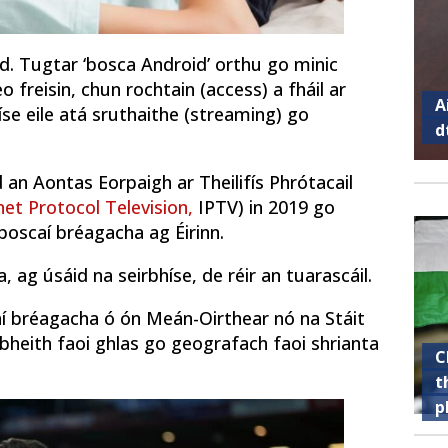
ad. Tugtar ‘bosca Android’ orthu go minic
o freisin, chun rochtain (access) a fháil ar
A
físe eile atá sruthaithe (streaming) go
d
 an Aontas Eorpaigh ar Theilifís Phrótacail
rnet Protocol Television,
IPTV) in 2019 go
 boscaí bréagacha ag Éirinn.
 ag úsáid na seirbhíse, de réir an tuarascáil.
aí bréagacha ó ón Meán-Oirthear nó na Stáit
 bheith faoi ghlas go geografach faoi shrianta
C
t
p