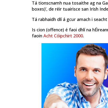
Tá tionscnamh nua tosaithe ag na Gar
boxes)’, de réir tuairisce san Irish In
Tá rabhaidh dlí á gcur amach i seacht 
Is cion (offence) é faoi dhlí na hÉirea
faoin
Acht Cóipchirt 2000
.