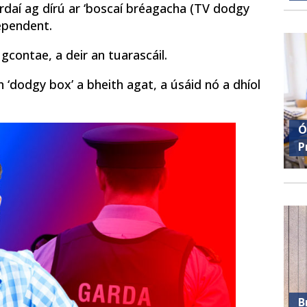
daí ag dírú ar ‘boscaí bréagacha (TV dodgy
dependent.
gcontae, a deir an tuarascáil.
nn ‘dodgy box’ a bheith agat, a úsáid nó a dhíol
Ó
P
B