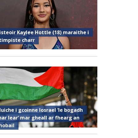
isteoir Kaylee Hottle (18) maraithe i
timpiste charr
luiche i gcoinne Iosrael ‘le bogadh
har lear’ mar gheall ar fhearg an
hobail