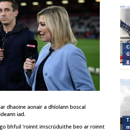
C
G
g
ar dhaoine aonair a dhíolann boscaí
áideann iad.
T
go bhfuil ‘roinnt imscrúduithe beo ar roinnt
m