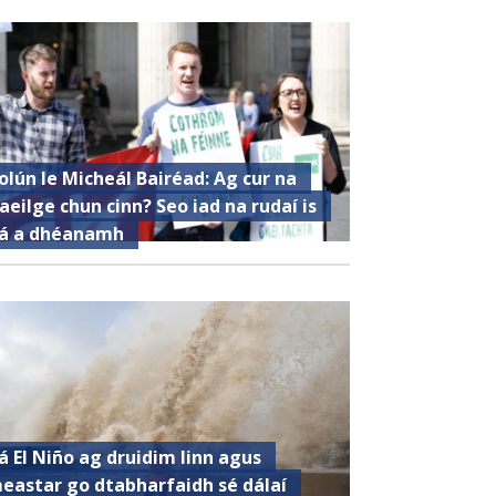
olún le Micheál Bairéad: Ag cur na
aeilge chun cinn? Seo iad na rudaí is
á a dhéanamh
á El Niño ag druidim linn agus
eastar go dtabharfaidh sé dálaí