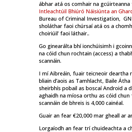
ábhar atá os comhair na gcúirteanna 
Intleachtúil Bhiúró Náisiúnta an Ghar
Bureau of Criminal Investigation, GNB
sholáthar faoi chúrsaí atá os a chomh
choiriúil’ faoi láthair..
Go ginearálta bhí ionchúisimh i gcoin
na cóid chun rochtain (access) a thabha
scannáin.
I mí Aibreáin, fuair teicneoir deartha
bliain d’aois as Tamhlacht, Baile Átha 
sheirbhís pobail as boscaí Android a d
aghaidh na míosa orthu as cóid chun fé
scannáin de bhreis is 4,000 cainéal.
Guair an fear €20,000 mar gheall ar an 
Lorgaíodh an fear trí chuideachta a chl