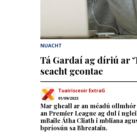
NUACHT
Tá Gardaí ag díriú ar ‘
seacht gcontae
Tuairisceoir ExtraG
01/09/2023
Mar gheall ar an méadú ollmhór 
an Premier League ag dul i nglei
mBaile Átha Cliath i mbliana agu
bpríosún sa Bhreatain.