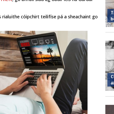
T
 rialuithe cóipchirt teilifíse pá a sheachaint go
b
C
á