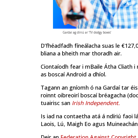
Gardaí ag díriú ar ‘TV dodgy boxes’
D’fhéadfadh fíneálacha suas le €127,0
bliana a bheith mar thoradh air.
Ciontaíodh fear i mBaile Átha Cliath i
as boscaí Android a dhíol.
Tagann an gníomh ó na Gardaí tar éis 
roinnt oibreoirí boscaí bréagacha (dod
tuairisc san
Irish Independent.
Is iad na contaetha atá á ndíriú faoi l
Laois, Lú, Maigh Eo agus Muineachán
Deir an
Federation Against Copyright