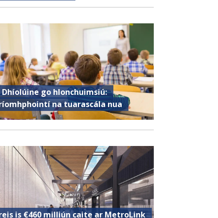
 Dhíolúine go hIonchuimsiú:
ríomhphointí na tuarascála nua
reis is €460 milliún caite ar MetroLink