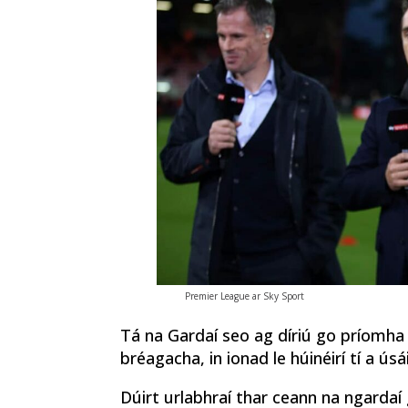
Premier League ar Sky Sport
Tá na Gardaí seo ag díriú go príomha 
bréagacha, in ionad le húinéirí tí a ús
Dúirt urlabhraí thar ceann na ngardaí 