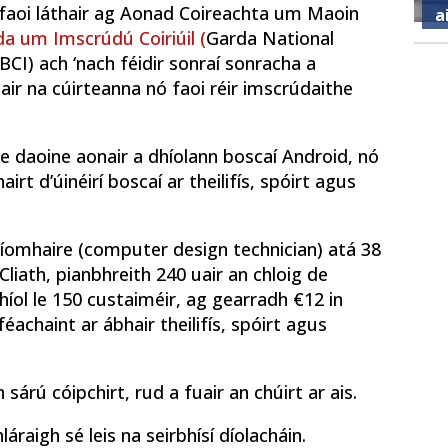
faoi láthair ag Aonad Coireachta um Maoin
a
da um Imscrúdú Coiriúil (
Garda National
CI) ach ‘nach féidir sonraí sonracha a
air na cúirteanna nó faoi réir imscrúdaithe
ne daoine aonair a dhíolann boscaí Android, nó
irt d’úinéirí boscaí ar theilifís, spóirt agus
 ríomhaire (computer design technician) atá 38
Cliath, pianbhreith 240 uair an chloig de
híol le 150 custaiméir, ag gearradh €12 in
achaint ar ábhair theilifís, spóirt agus
sárú cóipchirt, rud a fuair an chúirt ar ais.
áraigh sé leis na seirbhísí díolacháin.