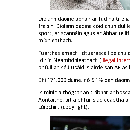
Díolann daoine aonair ar fud na tíre i
freisin. Díolann daoine cóid chun dul le
spórt, ar scannáin agus ar ábhar teili
mídhleathach.
Fuarthas amach i dtuarascáil de chuid
Idirlín Neamhdhleathach (
Illegal Inte
bhfuil an séú úsáid is airde san AE as
Bhí 171,000 duine, nó 5.1% den daonra,
Is minic a thógtar an t-ábhar ar bosc
Aontaithe, áit a bhfuil siad ceaptha a
cóipchirt (copyright).