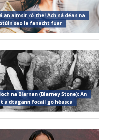
á an aimsir ró-the! Ach ná déan na
otúin seo le fanacht fuar
loch na Blarnan (Blarney Stone): An
it a dtagann focail go héasca