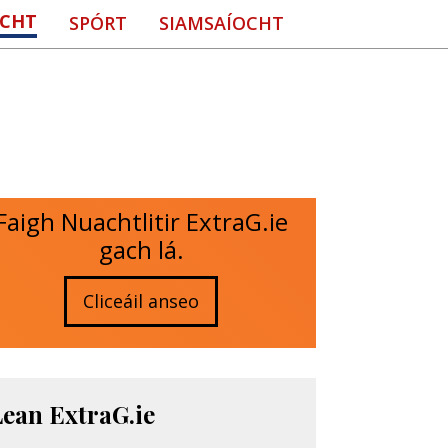
CHT
SPÓRT
SIAMSAÍOCHT
Faigh Nuachtlitir ExtraG.ie
gach lá.
Cliceáil anseo
Lean ExtraG.ie