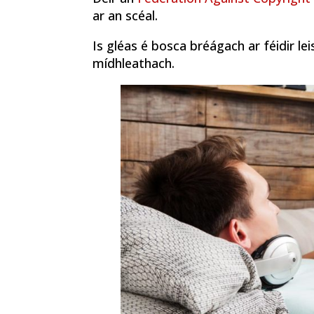
ar an scéal.
Is gléas é bosca bréágach ar féidir leis
mídhleathach.