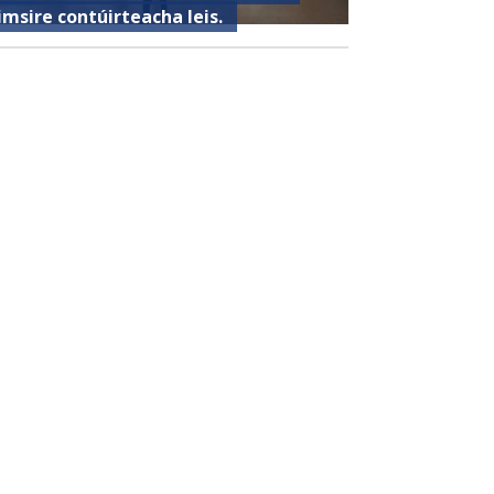
imsire contúirteacha leis.