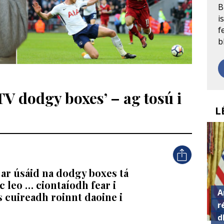
B
i
f
b
TV dodgy boxes’ – ag tosú i
L
ar úsáid na dodgy boxes tá
c leo … ciontaíodh fear i
A
s cuireadh roinnt daoine i
r
d