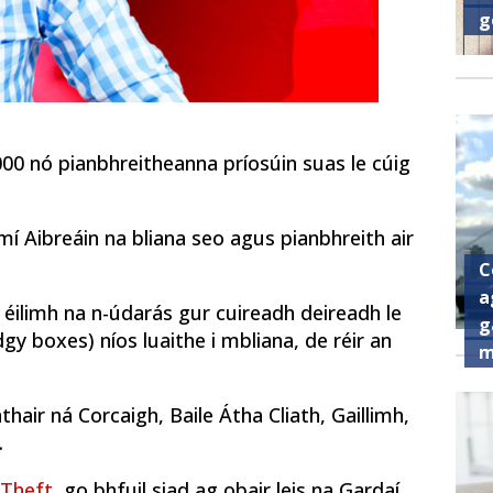
g
00 nó pianbhreitheanna príosúin suas le cúig
 mí Aibreáin na bliana seo agus pianbhreith air
C
a
éilimh na n-údarás gur cuireadh deireadh le
g
gy boxes) níos luaithe i mbliana, de réir an
m
áthair ná Corcaigh, Baile Átha Cliath, Gaillimh,
.
 Theft
, go bhfuil siad ag obair leis na Gardaí