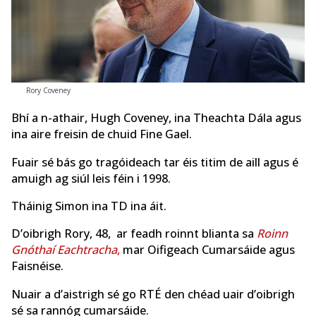
Rory Coveney
Bhí a n-athair, Hugh Coveney, ina Theachta Dála agus
ina aire freisin de chuid Fine Gael.
Fuair sé bás go tragóideach tar éis titim de aill agus é
amuigh ag siúl leis féin i 1998.
Tháinig Simon ina TD ina áit.
D’oibrigh Rory, 48, ar feadh roinnt blianta sa
Roinn
Gnóthaí Eachtracha
,
mar Oifigeach Cumarsáide agus
Faisnéise.
Nuair a d’aistrigh sé go RTÉ den chéad uair d’oibrigh
sé sa rannóg cumarsáide.