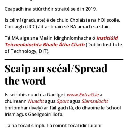
Ceapadh ina stiúrthóir straitéise é in 2019.
Is céimí (graduate) é de chuid Choláiste na hOllscoile,
Corcaigh (UCC) áit ar bhain sé BA amach sa stair.
Tá MA aige sna Meáin Idirghníomhacha ó
Institiúid
Teicneolaíochta Bhaile Átha Cliath
(Dublin Institute
of Technology, DIT).
Scaip an scéal/Spread
the word
Is seirbhís nuachta Gaeilge í
www.ExtraG.ie
a
chuireann
Nuacht
agus
Sport
agus
Siamsaíocht
bhríomhar (lively) ar fáil gach lá, do dhaoine le ‘school
Irish’ agus Gaeilgeoirí líofa.
Tá na focail simplí. Tá roinnt focal idir lúibíní