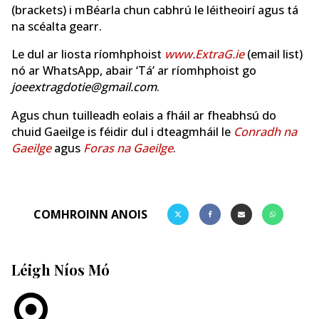
(brackets) i mBéarla chun cabhrú le léitheoirí agus tá
na scéalta gearr.
Le dul ar liosta ríomhphoist
www.ExtraG.ie
(email list)
nó ar WhatsApp, abair ‘Tá’ ar ríomhphoist go
joeextragdotie@gmail.com
.
Agus chun tuilleadh eolais a fháil ar fheabhsú do
chuid Gaeilge is féidir dul i dteagmháil le
Conradh na
Gaeilge
agus
Foras na Gaeilge
.
COMHROINN ANOIS
Léigh Níos Mó