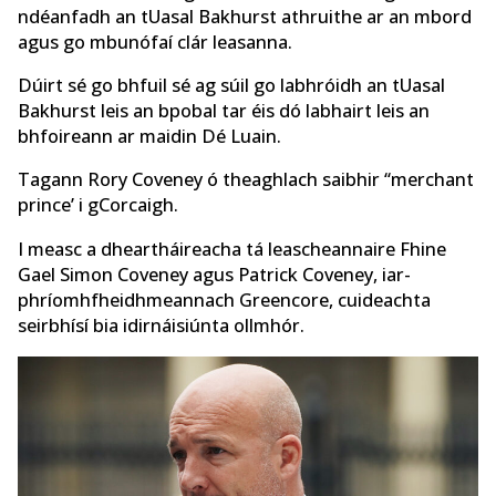
ndéanfadh an tUasal Bakhurst athruithe ar an mbord
agus go mbunófaí clár leasanna.
Dúirt sé go bhfuil sé ag súil go labhróidh an tUasal
Bakhurst leis an bpobal tar éis dó labhairt leis an
bhfoireann ar maidin Dé Luain.
Tagann Rory Coveney ó theaghlach saibhir ‘‘merchant
prince’ i gCorcaigh.
I measc a dheartháireacha tá leascheannaire Fhine
Gael Simon Coveney agus Patrick Coveney, iar-
phríomhfheidhmeannach Greencore, cuideachta
seirbhísí bia idirnáisiúnta ollmhór.