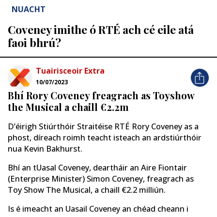
NUACHT
Coveney imithe ó RTÉ ach cé eile atá
faoi bhrú?
Tuairisceoir Extra
10/07/2023
Bhí Rory Coveney freagrach as Toyshow
the Musical a chaill €2.2m
D’éirigh Stiúrthóir Straitéise RTÉ Rory Coveney as a
phost, díreach roimh teacht isteach an ardstiúrthóir
nua Kevin Bakhurst.
Bhí an tUasal Coveney, deartháir an Aire Fiontair
(Enterprise Minister) Simon Coveney, freagrach as
Toy Show The Musical, a chaill €2.2 milliún.
Is é imeacht an Uasail Coveney an chéad cheann i