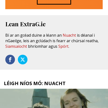
Lean ExtraG.ie
Bí ar an gcéad duine a léann an
Nuacht
is déanaí i
nGaeilge, leis an gclúdach is fearr ar chúrsaí reatha,
Siamsaíocht
bhríomhar agus
Spórt
.
LÉIGH NÍOS MÓ: NUACHT