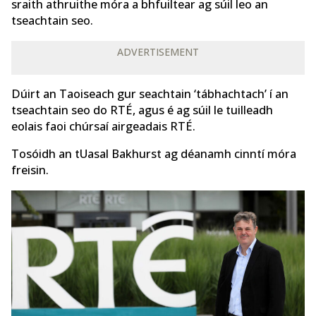
sraith athruithe móra a bhfuiltear ag súil leo an
tseachtain seo.
ADVERTISEMENT
Dúirt an Taoiseach gur seachtain ‘tábhachtach’ í an
tseachtain seo do RTÉ, agus é ag súil le tuilleadh
eolais faoi chúrsaí airgeadais RTÉ.
Tosóidh an tUasal Bakhurst ag déanamh cinntí móra
freisin.