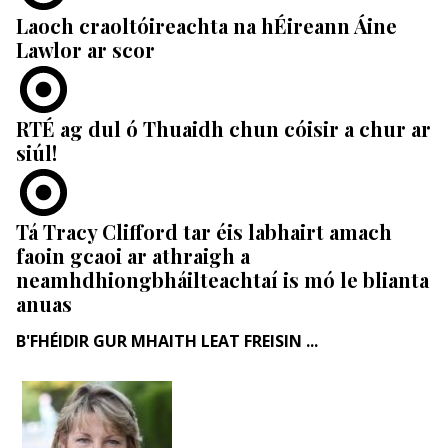
Laoch craoltóireachta na hÉireann Áine
Lawlor ar scor
RTÉ ag dul ó Thuaidh chun cóisir a chur ar
siúl!
Tá Tracy Clifford tar éis labhairt amach
faoin gcaoi ar athraigh a
neamhdhiongbháilteachtaí is mó le blianta
anuas
B'FHÉIDIR GUR MHAITH LEAT FREISIN ...