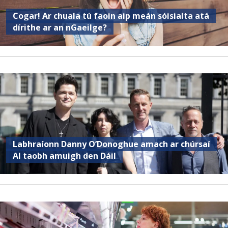
Cogar! Ar chuala tú faoin aip meán sóisialta atá
dírithe ar an nGaeilge?
Labhraíonn Danny O’Donoghue amach ar chúrsaí
AI taobh amuigh den Dáil