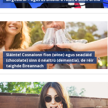
Sláinte! Cosnaíonn fíon (wine) agus seacláid
(chocolate) sinn ó néaltrú (dementia), de réir
taighde Éireannach