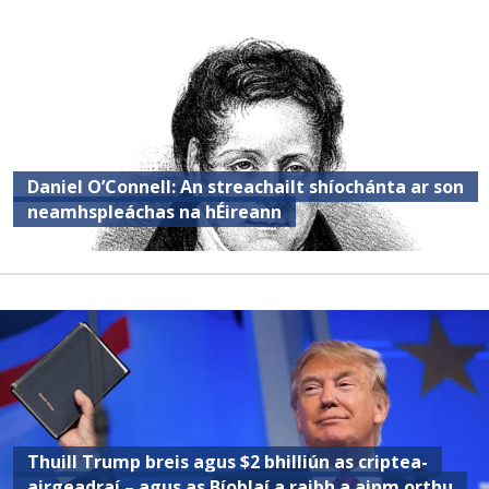
Daniel O’Connell: An streachailt shíochánta ar son
neamhspleáchas na hÉireann
Thuill Trump breis agus $2 bhilliún as criptea-
airgeadraí – agus as Bíoblaí a raibh a ainm orthu