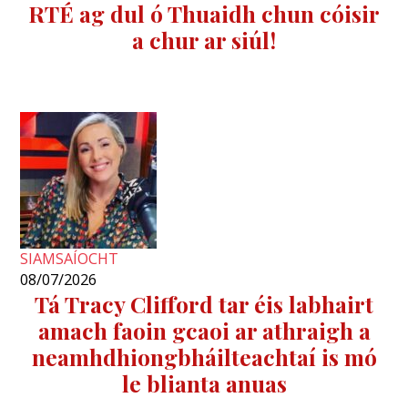
RTÉ ag dul ó Thuaidh chun cóisir
a chur ar siúl!
SIAMSAÍOCHT
08/07/2026
Tá Tracy Clifford tar éis labhairt
amach faoin gcaoi ar athraigh a
neamhdhiongbháilteachtaí is mó
le blianta anuas