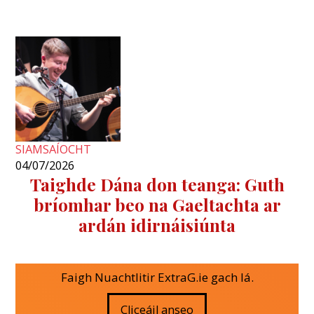
SIAMSAÍOCHT
04/07/2026
Taighde Dána don teanga: Guth
bríomhar beo na Gaeltachta ar
ardán idirnáisiúnta
Faigh Nuachtlitir ExtraG.ie gach lá.
Cliceáil anseo