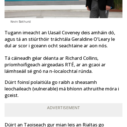
Kevin Bakhurst
Tugann imeacht an Uasail Coveney deis amháin dó,
agus tá an stiúrthóir tráchtála Geraldine O’Leary le
dul ar scor i gceann ocht seachtaine ar aon nós.
Tá cáineadh géar déanta ar Richard Collins,
príomhoifigeach airgeadais RTÉ, ar an gcaoi ar
láimhseáil sé gnó na n-íocaíochtaí rúnda.
Dúirt foinsí polaitiúla go raibh a sheasamh
leochaileach (vulnerable) má bhíonn athruithe móra i
gceist.
ADVERTISEMENT
Dúirt an Taoiseach gur mian leis an Rialtas go