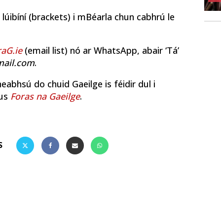
r lúibíní (brackets) i mBéarla chun cabhrú le
aG.ie
(email list) nó ar WhatsApp, abair ‘Tá’
mail.com
.
heabhsú do chuid Gaeilge is féidir dul i
us
Foras na Gaeilge
.
S