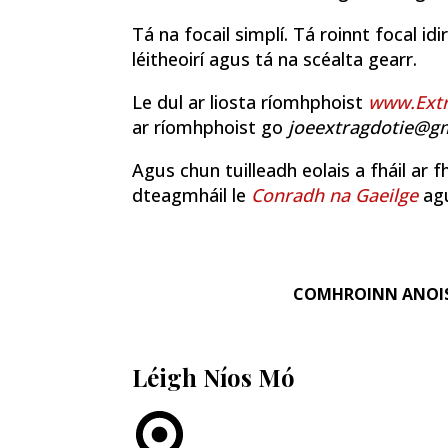
Tá na focail simplí. Tá roinnt focal idi
léitheoirí agus tá na scéalta gearr.
Le dul ar liosta ríomhphoist
www.Extr
ar ríomhphoist go
joeextragdotie@g
Agus chun tuilleadh eolais a fháil ar f
dteagmháil le
Conradh na Gaeilge
ag
COMHROINN ANOI
Léigh Níos Mó