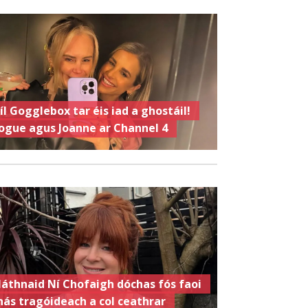
íl Gogglebox tar éis iad a ghostáil!
ogue agus Joanne ar Channel 4
láthnaid Ní Chofaigh dóchas fós faoi
hás tragóideach a col ceathrar