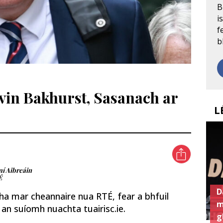
B
i
f
b
in Bakhurst, Sasanach ar
L
 mí Aibreáin
É
D
a mar cheannaire nua RTÉ, fear a bhfuil
m
 an suíomh nuachta tuairisc.ie.
g