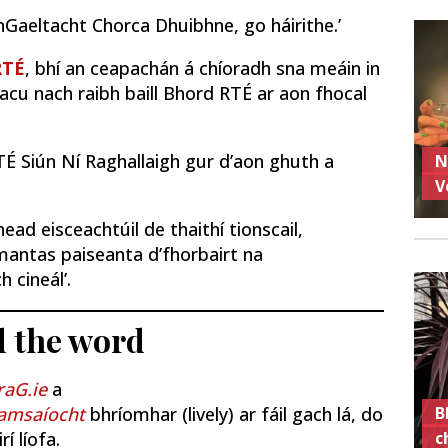
nGaeltacht Chorca Dhuibhne, go háirithe.’
RTÉ
, bhí an ceapachán á chíoradh sna meáin in
d acu nach raibh baill Bhord RTÉ ar aon fhocal
RTÉ Siún Ní Raghallaigh gur d’aon ghuth a
N
V
head eisceachtúil de thaithí tionscail,
mantas paiseanta d’fhorbairt na
 cineál’.
d the word
aG.ie
a
B
amsaíocht
bhríomhar (lively) ar fáil gach lá, do
c
í líofa.