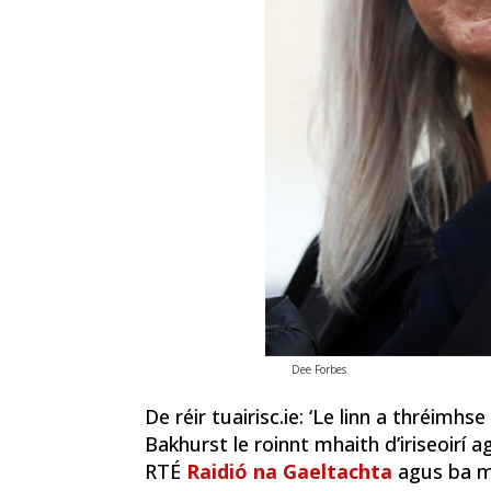
Dee Forbes
De réir tuairisc.ie: ‘Le linn a thréimh
Bakhurst le roinnt mhaith d’iriseoirí 
RTÉ
Raidió na Gaeltachta
agus ba mh