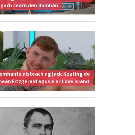
 gach cearn den domhan
omhairle aisteach ag Jack Keating do
heán Fitzgerald agus é ar Love Island