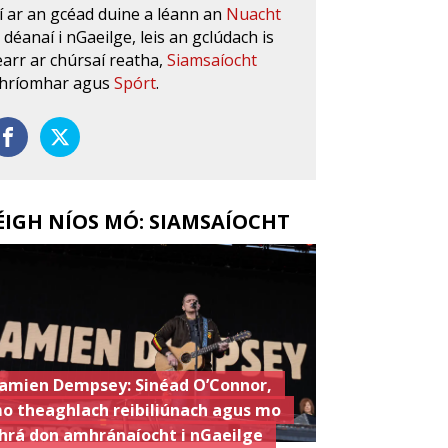
í ar an gcéad duine a léann an
Nuacht
s déanaí i nGaeilge, leis an gclúdach is
earr ar chúrsaí reatha,
Siamsaíocht
hríomhar agus
Spórt
.
ÉIGH NÍOS MÓ: SIAMSAÍOCHT
amien Dempsey: Sinéad O’Connor,
o theaghlach reibiliúnach agus mo
hrá don amhránaíocht i nGaeilge