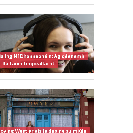
isling Ní Dhonnabháin: Ag déanamh
i-Rá faoin timpeallacht
oving West ar ais le daoine suimiúla