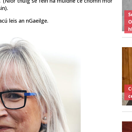
’ (Níor thuig sé féin ná muidne cé chomh mór
in).
S
cú leis an nGaeilge.
O
h
C
c