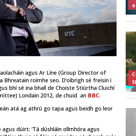
ó
aolacháin agus Ar Líne (Group Director of
C
Bhreatain roimhe seo. D’oibrigh sé freisin i
S
s bhí sé ina bhall de Choiste Stiúrtha Cluichí
mittee) Londain 2012, de chuid an
BBC
.
meán atá ag athrú go tapa agus beidh go leor
 agus dúirt: ‘Tá dúshláin ollmhóra agus