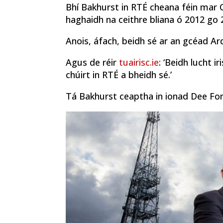
Bhí Bakhurst in RTÉ cheana féin mar 
haghaidh na ceithre bliana ó 2012 go 
Anois, áfach, beidh sé ar an gcéad Ard-
Agus de réir
tuairisc.ie
: ‘Beidh lucht i
chúirt in RTÉ a bheidh sé.’
Tá Bakhurst ceaptha in ionad Dee Forb