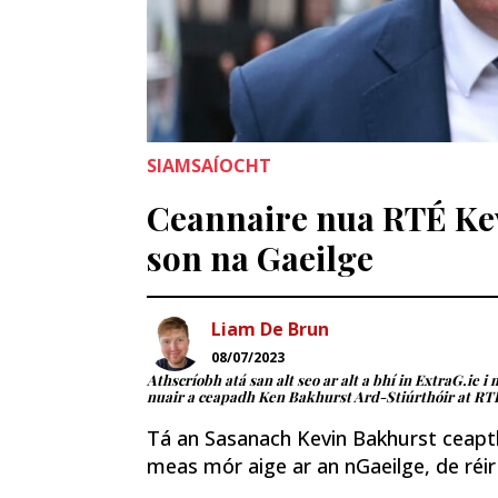
SIAMSAÍOCHT
Ceannaire nua RTÉ Kev
son na Gaeilge
Liam De Brun
08/07/2023
Athscríobh atá san alt seo ar alt a bhí in ExtraG.ie i
nuair a ceapadh Ken Bakhurst Ard-Stiúrthóir at RT
Tá an Sasanach Kevin Bakhurst ceapth
meas mór aige ar an nGaeilge, de réir