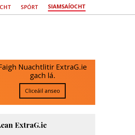
SIAMSAÍOCHT
CHT
SPÓRT
Faigh Nuachtlitir ExtraG.ie
gach lá.
Cliceáil anseo
Lean ExtraG.ie