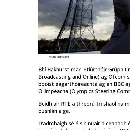
Kevin Bakhurst
Bhí Bakhurst mar Stiúrthóir Grúpa Cr
Broadcasting and Online) ag Ofcom sa 
bpoist eagarthóireachta ag an BBC agu
Oilimpeacha (Olympics Steering Com
Beidh air RTÉ a threorú trí shaol na 
dúshlán aige.
D’admhaigh sé é sin nuair a ceapadh é