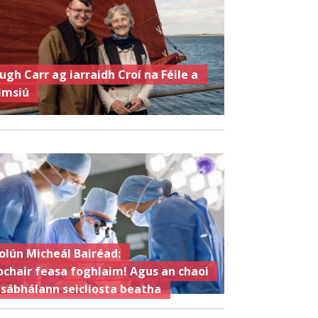
ugh Carr ag iarraidh Croí na Féile a
imsiú
olún Micheál Bairéad:
ochair feasa foghlaim! Agus an chaoi
 sábhálann seicliosta beatha