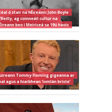
céal ó stair na hÉireann: John Boyle
’Reilly, ag coinneáil cultúr na
Éireann beo i Meiriceá sa 19ú haois
uireann Tommy Fleming gigeanna ar
eal agus a hiarbhean ‘iomlán briste’