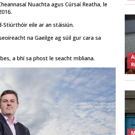
Cheannasaí Nuachta agus Cúrsaí Reatha, le
2016.
Stiúrthóir eile ar an stáisiún.
riseoireacht na Gaeilge ag súil gur cara sa
A
es, a bhí sa phost le seacht mbliana.
R
M