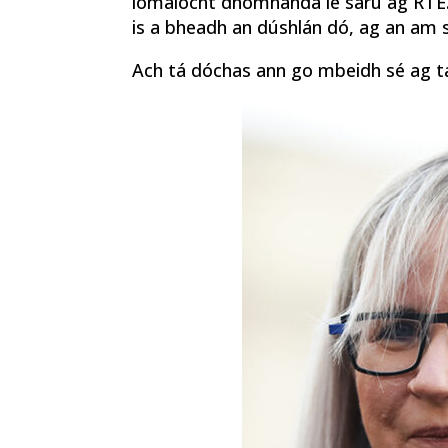
iomaíocht dhomhanda le sárú ag RTÉ.
is a bheadh an dúshlán dó, ag an am s
Ach tá dóchas ann go mbeidh sé ag ta