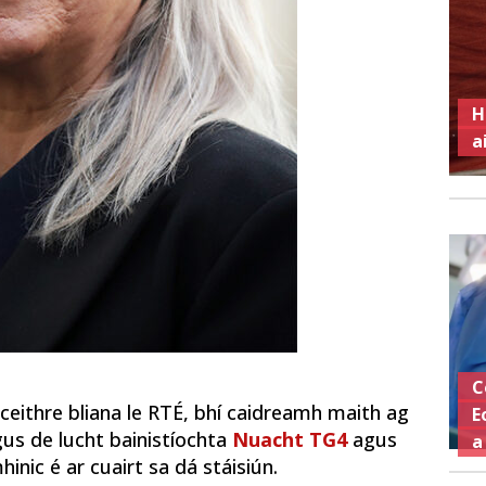
H
a
C
se ceithre bliana le RTÉ, bhí caidreamh maith ag
E
agus de lucht bainistíochta
Nuacht TG4
agus
a
inic é ar cuairt sa dá stáisiún.