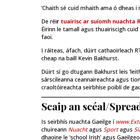
‘Chaith sé cuid mhaith ama ó dheas i 
De réi
r
tuairisc ar suíomh nuachta 
Éirinn le tamall agus thuairiscigh cui
faoi.
I ráiteas, áfach, dúirt cathaoirleach 
cheap na baill Kevin Bakhurst.
Dúirt sí go dtugann Bakhurst leis ‘leit
sárscileanna ceannaireachta agus tio
craoltóireachta seirbhíse poiblí de gach
Scaip an scéal/Sprea
Is seirbhís nuachta Gaeilge í
www.Extr
chuireann
Nuacht
agus
Sport
agus
Si
dhaoine le ‘school Irish’ agus Gaeilgeoir