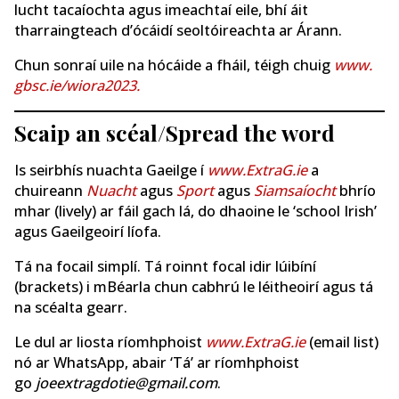
lucht tacaíochta agus imeachtaí eile, bhí áit
tharraingteach d’ócáidí seoltóireachta ar Árann.
Chun sonraí uile na hócáide a fháil, téigh chuig
www.
gbsc.ie/wiora2023.
Scaip an scéal/Spread the word
Is seirbhís nuachta Gaeilge í
www.ExtraG.ie
a
chuireann
Nuacht
agus
Sport
agus
Siamsaíocht
bhrío
mhar (lively) ar fáil gach lá, do dhaoine le ‘school Irish’
agus Gaeilgeoirí líofa.
Tá na focail simplí. Tá roinnt focal idir lúibíní
(brackets) i mBéarla chun cabhrú le léitheoirí agus tá
na scéalta gearr.
Le dul ar liosta ríomhphoist
www.ExtraG.ie
(email list)
nó ar WhatsApp, abair ‘Tá’ ar ríomhphoist
go
joeextragdotie@gmail.com
.