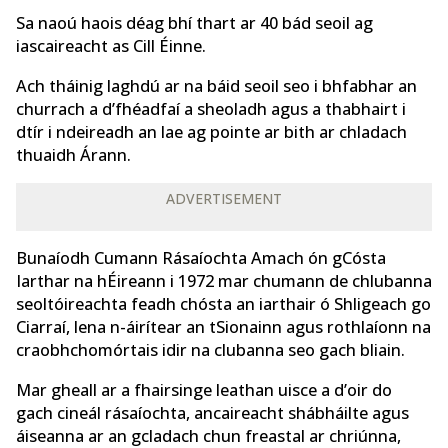
Sa naoú haois déag bhí thart ar 40 bád seoil ag
iascaireacht as Cill Éinne.
Ach tháinig laghdú ar na báid seoil seo i bhfabhar an
churrach a d’fhéadfaí a sheoladh agus a thabhairt i
dtír i ndeireadh an lae ag pointe ar bith ar chladach
thuaidh Árann.
ADVERTISEMENT
Bunaíodh Cumann Rásaíochta Amach ón gCósta
Iarthar na hÉireann i 1972 mar chumann de chlubanna
seoltóireachta feadh chósta an iarthair ó Shligeach go
Ciarraí, lena n-áirítear an tSionainn agus rothlaíonn na
craobhchomórtais idir na clubanna seo gach bliain.
Mar gheall ar a fhairsinge leathan uisce a d’oir do
gach cineál rásaíochta, ancaireacht shábháilte agus
áiseanna ar an gcladach chun freastal ar chriúnna,