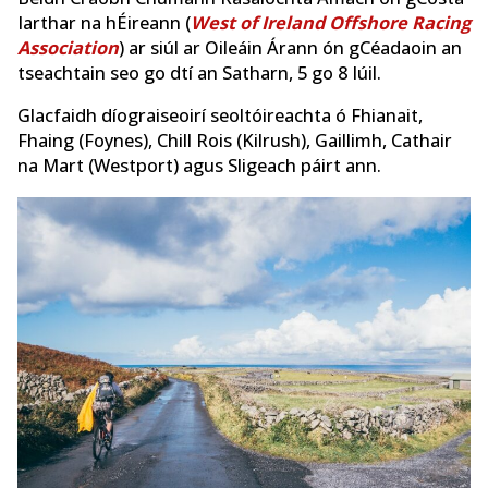
Iarthar na hÉireann (
West of Ireland Offshore Racing
Association
) ar siúl ar Oileáin Árann ón gCéadaoin an
tseachtain seo go dtí an Satharn, 5 go 8 Iúil.
Glacfaidh díograiseoirí seoltóireachta ó Fhianait,
Fhaing (Foynes), Chill Rois (Kilrush), Gaillimh, Cathair
na Mart (Westport) agus Sligeach páirt ann.