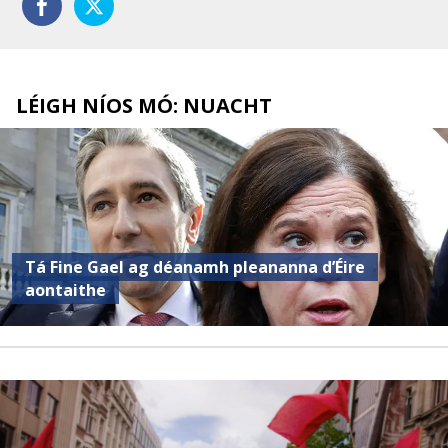
LÉIGH NÍOS MÓ: NUACHT
Tá Fine Gael ag déanamh pleananna d’Éire
aontaithe