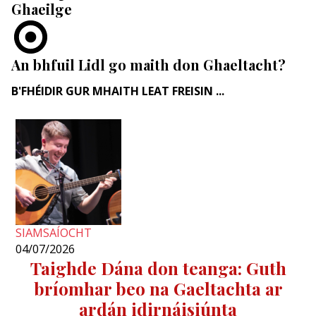
Ghaeilge
An bhfuil Lidl go maith don Ghaeltacht?
B'FHÉIDIR GUR MHAITH LEAT FREISIN ...
SIAMSAÍOCHT
04/07/2026
Taighde Dána don teanga: Guth
bríomhar beo na Gaeltachta ar
ardán idirnáisiúnta