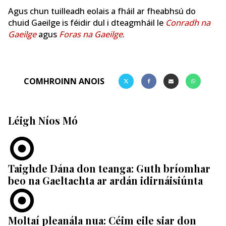
Agus chun tuilleadh eolais a fháil ar fheabhsú do
chuid Gaeilge is féidir dul i dteagmháil le
Conradh na
Gaeilge
agus
Foras na Gaeilge
.
COMHROINN ANOIS
Léigh Níos Mó
Taighde Dána don teanga: Guth bríomhar
beo na Gaeltachta ar ardán idirnáisiúnta
Moltaí pleanála nua: Céim eile siar don