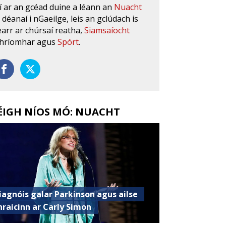
í ar an gcéad duine a léann an
Nuacht
s déanaí i nGaeilge, leis an gclúdach is
earr ar chúrsaí reatha,
Siamsaíocht
hríomhar agus
Spórt
.
ÉIGH NÍOS MÓ: NUACHT
iagnóis galar Parkinson agus ailse
hraicinn ar Carly Simon