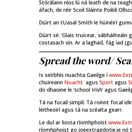
Stórálann níos lú ná leath de na teagh
áfach, de réir Scoil Sláinte Poiblí Olls
Dúirt an tUasal Smith le húinéirí gun
Dúirt sé: ‘Glais truicear, sábháilteáin 
costasach sin. Ar a laghad, fág iad (gu
Spread the word/
Sca
Is seirbhís nuachta Gaeilge í
www.Extr
chuireann
Nuacht
agus
Sport
agus
S
do dhaoine le ‘school Irish’ agus Gaeilg
Tá na focail simplí. Tá roinnt focal idi
léitheoirí agus tá na scéalta gearr.
Le dul ar liosta ríomhphoist
www.Extr
ríomhphoist go joeextragdotie.ie nó 