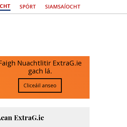
CHT
SPÓRT
SIAMSAÍOCHT
Faigh Nuachtlitir ExtraG.ie
gach lá.
Cliceáil anseo
Lean ExtraG.ie