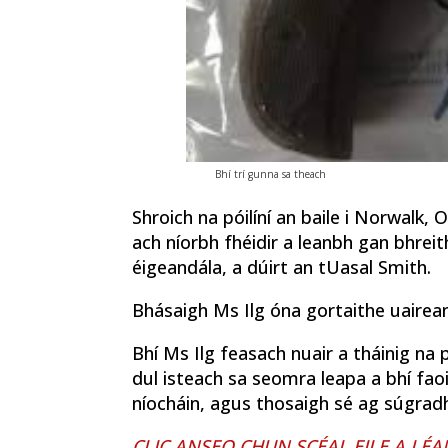
Bhí trí gunna sa theach
Shroich na póilíní an baile i Norwalk,
ach níorbh fhéidir a leanbh gan bhrei
éigeandála, a dúirt an tUasal Smith.
Bhásaigh Ms Ilg óna gortaithe uaireant
Bhí Ms Ilg feasach nuair a tháinig na p
dul isteach sa seomra leapa a bhí fa
níocháin, agus thosaigh sé ag súgradh 
CLIC ANSEO CHUN SCÉAL EILE A LÉA