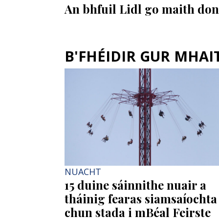
An bhfuil Lidl go maith do
B'FHÉIDIR GUR MHAITH
NUACHT
15 duine sáinnithe nuair a
tháinig fearas siamsaíochta
chun stada i mBéal Feirste