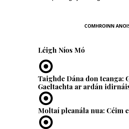
COMHROINN ANOI
Léigh Níos Mó
Taighde Dána don teanga: 
Gaeltachta ar ardán idirnái
Moltaí pleanála nua: Céim e