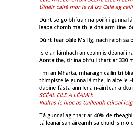
Úinéir caifé mór le rá Izz Café ag cei
Dúirt sé go bhfuair na póilíní gunna 
leapa chomh maith le dhá arm tine lódá
Dúirt fear céile Ms Ilg, nach raibh sa b
Is é an lámhach an ceann is déanaí i r
Aontaithe, tír ina bhfuil thart ar 330 
I mí an Mhárta, mharaigh cailín trí blia
thimpiste le gunna láimhe, in aice le 
daoine fásta ann lena n-áirítear a dtu
SCÉAL EILE A LÉAMH:
Rialtas le híoc as tuilleadh cúrsaí lei
Tá gunnaí ag thart ar 40% de theaghl
tá leanaí san áireamh sa chuid is mó dí