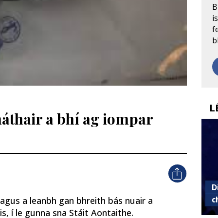
B
i
f
b
L
áthair a bhí ag iompar
D
c
 agus a leanbh gan bhreith bás nuair a
s, í le gunna sna Stáit Aontaithe.