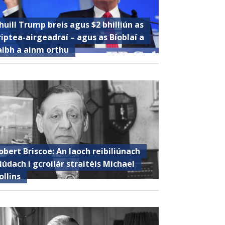
huill Trump breis agus $2 bhilliún as
riptea-airgeadraí – agus as Bíoblaí a
aibh a ainm orthu
obert Briscoe: An laoch reibiliúnach
iúdach i gcroílár straitéis Michael
ollins