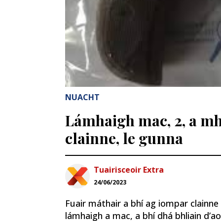
NUACHT
Lámhaigh mac, 2, a mh
clainne, le gunna
Tuairisceoir Extra
24/06/2023
Fuair máthair a bhí ag iompar clainne
lámhaigh a mac, a bhí dhá bhliain d’aoi