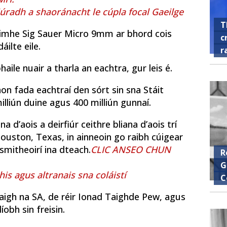
liúradh a shaoránacht le cúpla focal Gaeilge
T
láimhe Sig Sauer Micro 9mm ar bhord cois
c
ilte eile.
r
haile nuair a tharla an eachtra, gur leis é.
aon fada eachtraí den sórt sin sna Stáit
milliún duine agus 400 milliún gunnaí.
na d’aois a deirfiúr ceithre bliana d’aois trí
Houston, Texas, in ainneoin go raibh cúigear
ismitheoirí ina dteach.
CLIC ANSEO CHUN
R
G
ghis agus altranais sna coláistí
C
aigh na SA, de réir Ionad Taighde Pew, agus
obh sin freisin.