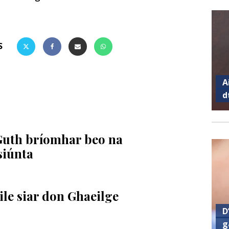
S
A
d
Guth bríomhar beo na
siúnta
ile siar don Ghaeilge
D
g