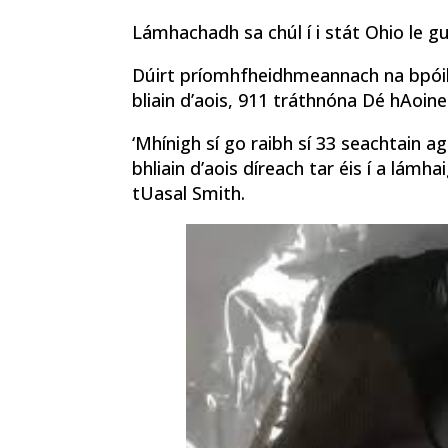
Lámhachadh sa chúl í i stát Ohio le g
Dúirt príomhfheidhmeannach na bpóilí
bliain d’aois, 911 tráthnóna Dé hAoine
‘Mhínigh sí go raibh sí 33 seachtain 
bhliain d’aois díreach tar éis í a lámha
tUasal Smith.