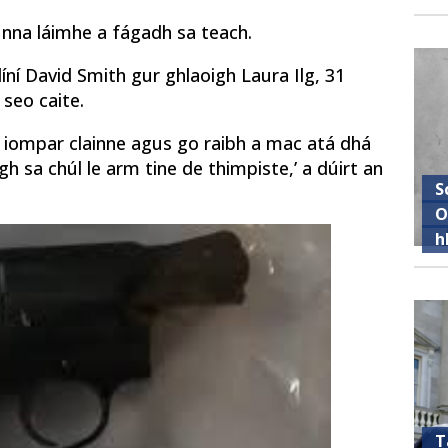
unna láimhe a fágadh sa teach.
ní David Smith gur ghlaoigh Laura Ilg, 31
 seo caite.
ag iompar clainne agus go raibh a mac atá dhá
igh sa chúl le arm tine de thimpiste,’ a dúirt an
S
O
h
T