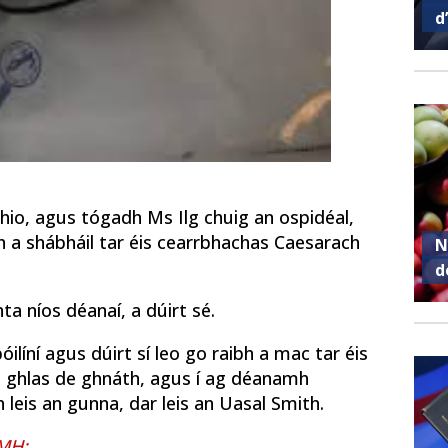
d
 Ohio, agus tógadh Ms Ilg chuig an ospidéal,
th a shábháil tar éis cearrbhachas Caesarach
N
d
a níos déanaí, a dúirt sé.
óilíní agus dúirt sí leo go raibh a mac tar éis
oi ghlas de ghnáth, agus í ag déanamh
leis an gunna, dar leis an Uasal Smith.
MH: