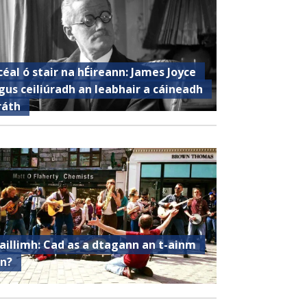
céal ó stair na hÉireann: James Joyce
gus ceiliúradh an leabhair a cáineadh
ráth
aillimh: Cad as a dtagann an t-ainm
in?