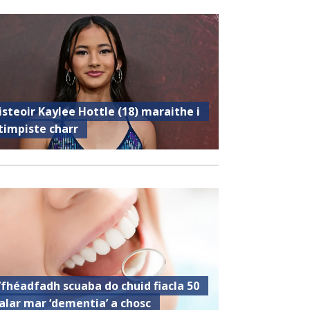
isteoir Kaylee Hottle (18) maraithe i
timpiste charr
’fhéadfadh scuaba do chuid fiacla 50
alar mar ‘dementia’ a chosc