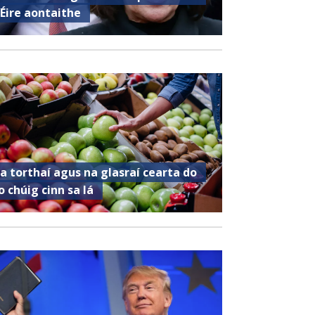
’Éire aontaithe
a torthaí agus na glasraí cearta do
o chúig cinn sa lá