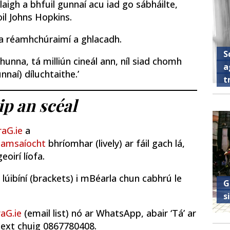
laigh a bhfuil gunnaí acu iad go sábháilte,
coil Johns Hopkins.
na réamhchúraimí a ghlacadh.
S
ghunna, tá milliún cineál ann, níl siad chomh
a
nnaí) díluchtaithe.’
t
ip an scéal
aG.ie
a
iamsaíocht
bhríomhar (lively) ar fáil gach lá,
eoirí líofa.
r lúibíní (brackets) i mBéarla chun cabhrú le
G
s
aG.ie
(email list) nó ar WhatsApp, abair ‘Tá’ ar
text chuig 0867780408.