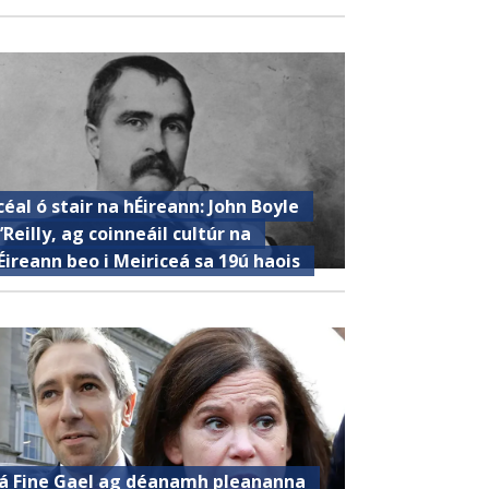
céal ó stair na hÉireann: John Boyle
’Reilly, ag coinneáil cultúr na
Éireann beo i Meiriceá sa 19ú haois
á Fine Gael ag déanamh pleananna