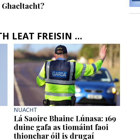
n Ghaeltacht?
 LEAT FREISIN ...
NUACHT
Lá Saoire Bhainc Lúnasa: 169
duine gafa as tiomáint faoi
thionchar óil is drugaí