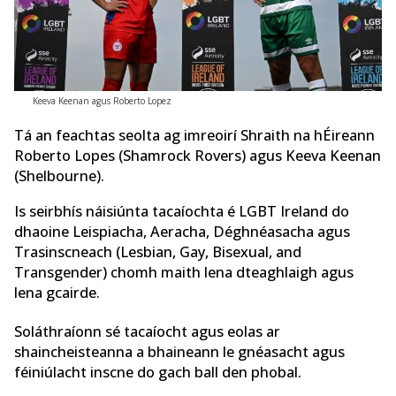
Keeva Keenan agus Roberto Lopez
Tá an feachtas seolta ag imreoirí Shraith na hÉireann
Roberto Lopes (Shamrock Rovers) agus Keeva Keenan
(Shelbourne).
Is seirbhís náisiúnta tacaíochta é LGBT Ireland do
dhaoine Leispiacha, Aeracha, Déghnéasacha agus
Trasinscneach (Lesbian, Gay, Bisexual, and
Transgender) chomh maith lena dteaghlaigh agus
lena gcairde.
Soláthraíonn sé tacaíocht agus eolas ar
shaincheisteanna a bhaineann le gnéasacht agus
féiniúlacht inscne do gach ball den phobal.