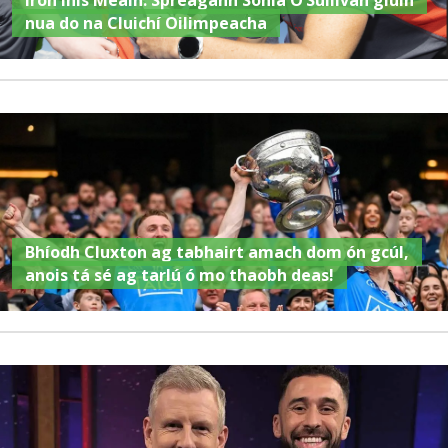
Iron Inis Meáin: Spreagann Sonia O’Sullivan glúin
nua do na Cluichí Oilimpeacha
Bhíodh Cluxton ag tabhairt amach dom ón gcúl,
anois tá sé ag tarlú ó mo thaobh deas!