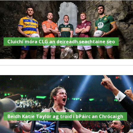
Cluichí móra CLG an deireadh seachtaine seo
Beidh Katie Taylor ag troid i bPáirc an Chrócaigh