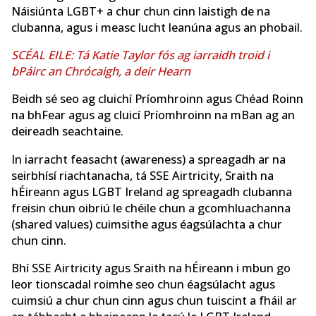
Náisiúnta LGBT+ a chur chun cinn laistigh de na
clubanna, agus i measc lucht leanúna agus an phobail.
SCÉAL EILE: Tá Katie Taylor fós ag iarraidh troid i
bPáirc an Chrócaigh, a deir Hearn
Beidh sé seo ag cluichí Príomhroinn agus Chéad Roinn
na bhFear agus ag cluicí Príomhroinn na mBan ag an
deireadh seachtaine.
In iarracht feasacht (awareness) a spreagadh ar na
seirbhísí riachtanacha, tá SSE Airtricity, Sraith na
hÉireann agus LGBT Ireland ag spreagadh clubanna
freisin chun oibriú le chéile chun a gcomhluachanna
(shared values) cuimsithe agus éagsúlachta a chur
chun cinn.
Bhí SSE Airtricity agus Sraith na hÉireann i mbun go
leor tionscadal roimhe seo chun éagsúlacht agus
cuimsiú a chur chun cinn agus chun tuiscint a fháil ar