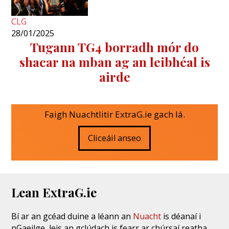
CLG
28/01/2025
Tugann TG4 borradh mór do
shacar na mban ag an leibhéal is
airde
Faigh Nuachtlitir ExtraG.ie gach lá.
Cliceáil anseo
Lean ExtraG.ie
Bí ar an gcéad duine a léann an
Nuacht
is déanaí i
nGaeilge, leis an gclúdach is fearr ar chúrsaí reatha,