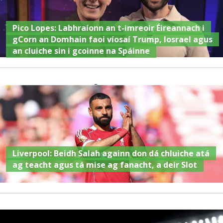
Pico Lopes: Labhraíonn an t-imreoir Éireannach i
gCorn an Domhain faoi víosaí Trump, Iosrael agus
an cluiche sin i gcoinne na Spáinne
Liverpool: Beidh Salah againn don dá chluiche atá
ag teacht agus tá mise ag fanacht, a deir Slot