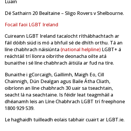
Luain
Dé Sathairn 20 Bealtaine – Sligo Rovers v Shelbourne.
Focail faoi LGBT Ireland
Cuireann LGBT Ireland tacaíocht ríthábhachtach ar
fáil dóibh siúd is mó a bhfuil sé de dhíth orthu. Tá an
líne chabhrach náisiúnta
(national helpline)
LGBT+ á
reáchtáil trí líonra oibrithe deonacha oilte atá
bunaithe i sé líne chabhrach áitiúla ar fud na tíre.
Bunaithe i gCorcaigh, Gaillimh, Maigh Eo, Cill
Chainnigh, Dún Dealgan agus Baile Átha Cliath,
oibríonn an líne chabhrach 30 uair sa tseachtain,
seacht lá na seachtaine. Is féidir leat teagmháil a
dhéanamh leis an Líne Chabhrach LGBT trí freephone
1800 929 539.
Le haghaidh tuilleadh eolais tabhair cuairt ar LGBT.ie.