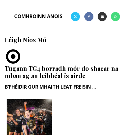
COMHROINN ANOIS
Léigh Níos Mó
Tugann TG4 borradh mór do shacar na
mban ag an leibhéal is airde
B'FHÉIDIR GUR MHAITH LEAT FREISIN ...