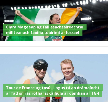
Ciara Mageean ag fáil teachtaireachtaí
millteanach faoina tuairimí ar Iosrael
Tour de France ag tosú … agus tá an drámaíocht
ar fad ón rás rothar is cáiliúla ar domhan ar TG4