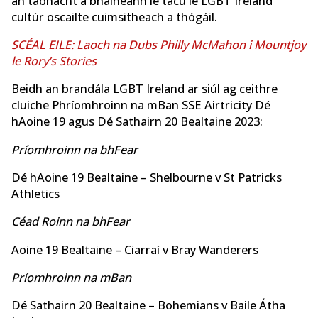
an tábhacht a bhaineann le tacú le LGBT Ireland
cultúr oscailte cuimsitheach a thógáil.
SCÉAL EILE: Laoch na Dubs Philly McMahon i Mountjoy
le Rory’s Stories
Beidh an brandála LGBT Ireland ar siúl ag ceithre
cluiche Phríomhroinn na mBan SSE Airtricity Dé
hAoine 19 agus Dé Sathairn 20 Bealtaine 2023:
Príomhroinn na bhFear
Dé hAoine 19 Bealtaine – Shelbourne v St Patricks
Athletics
Céad Roinn na bhFear
Aoine 19 Bealtaine – Ciarraí v Bray Wanderers
Príomhroinn na mBan
Dé Sathairn 20 Bealtaine – Bohemians v Baile Átha