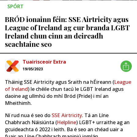
SPÓRT
BRÓD ionainn féin: SSE Airtricity agus
League of Ireland ag cur branda LGBT
Ireland chun cinn an deireadh
seachtaine seo
Tuairisceoir Extra
19/05/2023
Tháinig SSE Airtricity agus Sraith na hÉireann (
League
of Ireland
) le chéile chun tacú le LGBT Ireland agus
daoine ag ullmhú do mhí Bród (Pride) i mí an
Mheithimh.
Ní rud nua é seo do
SSE Airtricity
. Tá an Líne
Chabhrach Náisiúnta (
Helpline
) LGBT+ urraithe ag an
gcuideachta ó 2022 i leith. Ba é seo an chéad uair a
fuair an Líne Chabhrach maoiniú iomlán.