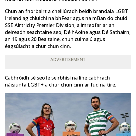
Chun an fhorbairt a cheiliúradh beidh brandála LGBT
Ireland ag chluichí na bhFear agus na mBan do chuid
SSE Airtricity Premier Division, a imreofar ar an
deireadh seachtaine seo, Dé hAoine agus Dé Sathairn,
an 19 agus 20 Bealtaine, chun cuimsiú agus
éagsúlacht a chur chun cinn.
ADVERTISEMENT
Cabhróidh sé seo le seirbhísí na líne cabhrach
náisiúnta LGBT+ a chur chun cinn ar fud na tíre.