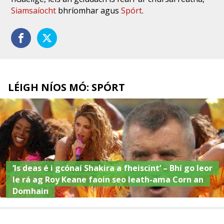
Siamsaíocht
bhríomhar agus
Spórt
.
LÉIGH NÍOS MÓ: SPÓRT
‘Is deas é i gcónaí Shakira a fheiscint’ – Bhí go leor
le rá ag Roy Keane faoin seo leath-ama Corn an
Domhain