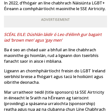
In 2022, d’fhógair an líne chabhrach Náisiúnta LGBT+
Éireann a comhpháirtíocht maoinithe le SSE Airtricity.
ADVERTISEMENT
SCÉAL EILE: Dúshlán láidir ó Leo d’éilimh gur bagairt
iad ‘brown men’ agus ‘gay men’
Ba é seo an chéad uair a bhfuil an líne chabhrach
maoinithe go hiomlán, rud a ligeann don tseirbhís
fanacht saor in aisce i mbliana.
Ligeann an chomhpháirtíocht freisin do LGBT Ireland
seirbhísí breise a fhógairt agus tacú le hoiliúint agus
oibrithe deonacha.
Mar urraitheoir teidil (title sponsors) tá SSE Airtricity
in éineacht le Sraith na hÉireann ag tairiscint
(providing) a spásanna urraíochta (sponsorship)
reatha agus nua ag na clubanna chun Líne Chabhrach