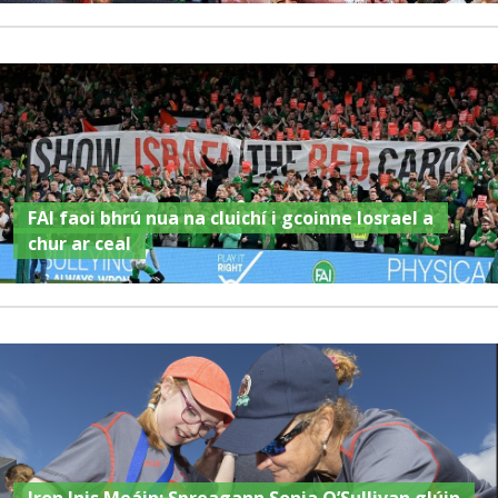
FAI faoi bhrú nua na cluichí i gcoinne Iosrael a
chur ar ceal