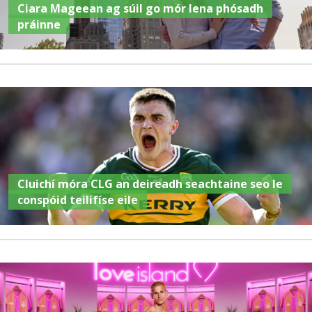
Ciara Mageean ag súil go mór lena phósadh
práinne
Cluichí móra CLG an deireadh seachtaine seo le
conspóid teilifíse eile