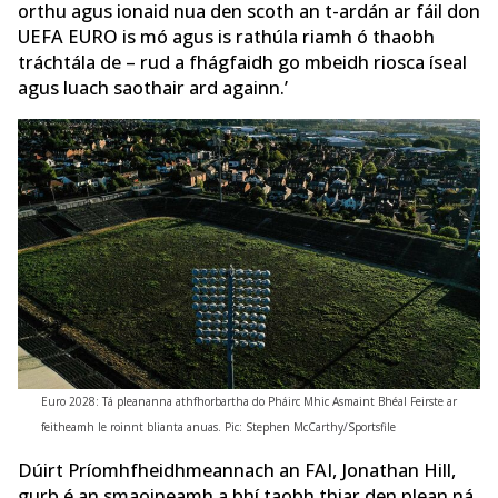
orthu agus ionaid nua den scoth an t-ardán ar fáil don
UEFA EURO is mó agus is rathúla riamh ó thaobh
tráchtála de – rud a fhágfaidh go mbeidh riosca íseal
agus luach saothair ard againn.’
Euro 2028: Tá pleananna athfhorbartha do Pháirc Mhic Asmaint Bhéal Feirste ar
feitheamh le roinnt blianta anuas. Pic: Stephen McCarthy/Sportsfile
Dúirt Príomhfheidhmeannach an FAI, Jonathan Hill,
gurb é an smaoineamh a bhí taobh thiar den plean ná