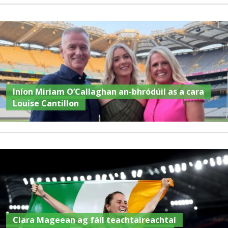
Iníon Miriam O’Callaghan an-bhródúil as a cara
Louise Cantillon
Ciara Mageean ag fáil teachtaireachtaí