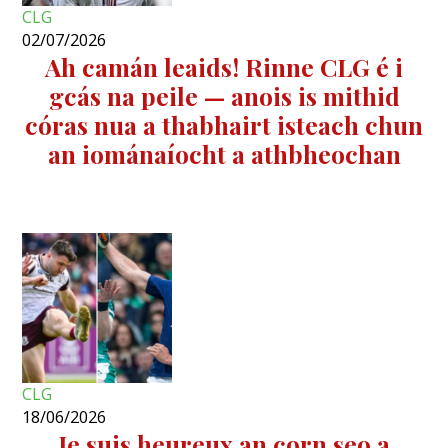
CLG
02/07/2026
Ah camán leaids! Rinne CLG é i
gcás na peile — anois is mithid
córas nua a thabhairt isteach chun
an iománaíocht a athbheochan
CLG
18/06/2026
Je suis heureux an corn seo a