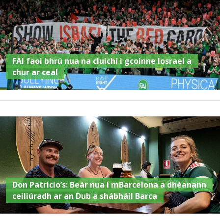
FAI faoi bhrú nua na cluichí i gcoinne Iosrael a
chur ar ceal
Don Patricio’s: Beár nua i mBarcelona a dhéanann
ceiliúradh ar an Dub a shábháil Barca