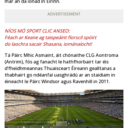
mar an dá ionad in Éirinn.
ADVERTISEMENT
NÍOS MÓ SPORT CLIC ANSEO:
Féach ar Keane ag taispeáint fíorscil spóirt
do laochra sacair Shasana, iománaíocht!
Tá Páirc Mhic Asmaint, áit chónaithe CLG Aontroma
(Antrim), fós ag fanacht le hathfhorbairt tar éis
d’fheidhmeannas Thuaisceart Éireann gealltanas a
thabhairt go ndéanfaí uasghrádú ar an staidiam in
éineacht le Páirc Windsor agus Ravenhill in 2011.