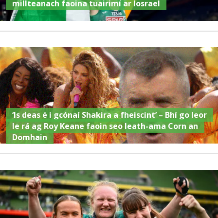
millteanach faoina tuairimí ar Iosrael
‘Is deas é i gcónaí Shakira a fheiscint’ – Bhí go leor
le rá ag Roy Keane faoin seo leath-ama Corn an
Domhain