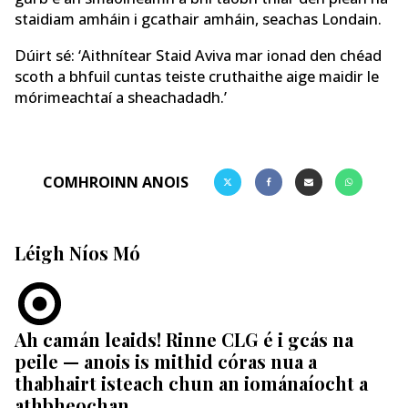
staidiam amháin i gcathair amháin, seachas Londain.
Dúirt sé: ‘Aithnítear Staid Aviva mar ionad den chéad
scoth a bhfuil cuntas teiste cruthaithe aige maidir le
mórimeachtaí a sheachadadh.’
COMHROINN ANOIS
Léigh Níos Mó
Ah camán leaids! Rinne CLG é i gcás na
peile — anois is mithid córas nua a
thabhairt isteach chun an iománaíocht a
athbheochan