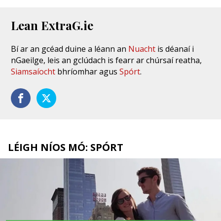
Lean ExtraG.ie
Bí ar an gcéad duine a léann an
Nuacht
is déanaí i
nGaeilge, leis an gclúdach is fearr ar chúrsaí reatha,
Siamsaíocht
bhríomhar agus
Spórt
.
LÉIGH NÍOS MÓ: SPÓRT