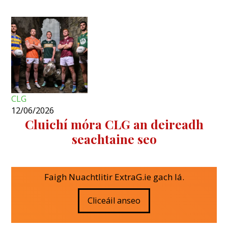
CLG
12/06/2026
Cluichí móra CLG an deireadh
seachtaine seo
Faigh Nuachtlitir ExtraG.ie gach lá.
Cliceáil anseo