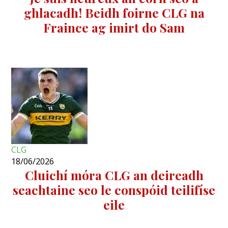
ghlacadh! Beidh foirne CLG na
Fraince ag imirt do Sam
CLG
18/06/2026
Cluichí móra CLG an deireadh
seachtaine seo le conspóid teilifíse
eile