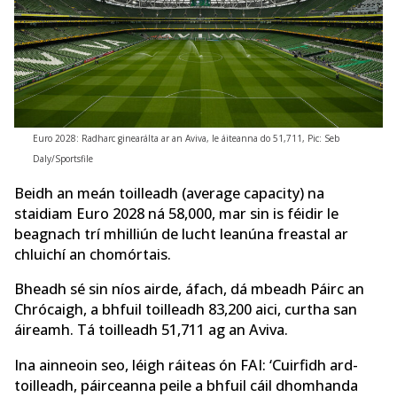
Euro 2028: Radharc ginearálta ar an Aviva, le áiteanna do 51,711, Pic: Seb
Daly/Sportsfile
Beidh an meán toilleadh (average capacity) na
staidiam Euro 2028 ná 58,000, mar sin is féidir le
beagnach trí mhilliún de lucht leanúna freastal ar
chluichí an chomórtais.
Bheadh sé sin níos airde, áfach, dá mbeadh Páirc an
Chrócaigh, a bhfuil toilleadh 83,200 aici, curtha san
áireamh. Tá toilleadh 51,711 ag an Aviva.
Ina ainneoin seo, léigh ráiteas ón FAI: ‘Cuirfidh ard-
toilleadh, páirceanna peile a bhfuil cáil dhomhanda