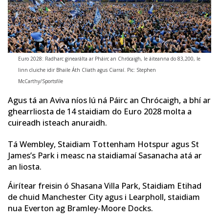
Euro 2028: Radharc ginearálta ar Pháirc an Chrócaigh, le áiteanna do 83,200, le
linn cluiche idir Bhaile Áth Cliath agus Ciarraí. Pic: Stephen
McCarthy/Sportsfile
Agus tá an Aviva níos lú ná Páirc an Chrócaigh, a bhí ar
ghearrliosta de 14 staidiam do Euro 2028 molta a
cuireadh isteach anuraidh.
Tá Wembley, Staidiam Tottenham Hotspur agus St
James’s Park i measc na staidiamaí Sasanacha atá ar
an liosta.
Áirítear freisin ó Shasana Villa Park, Staidiam Etihad
de chuid Manchester City agus i Learpholl, staidiam
nua Everton ag Bramley-Moore Docks.