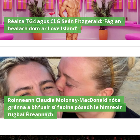
Réalta TG4 agus CLG Seán Fitzgerald: ‘Fág an
bealach dom ar Love Island’
Roinneann Claudia Moloney-MacDonald nóta
gránna a bhfuair sí faoina pósadh le himreoir
rugbaí Éireannach