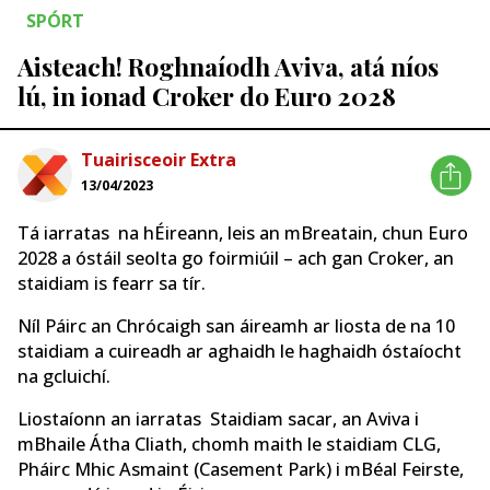
SPÓRT
Aisteach! Roghnaíodh Aviva, atá níos
lú, in ionad Croker do Euro 2028
Tuairisceoir Extra
13/04/2023
Tá iarratas na hÉireann, leis an mBreatain, chun Euro
2028 a óstáil seolta go foirmiúil – ach gan Croker, an
staidiam is fearr sa tír.
Níl Páirc an Chrócaigh san áireamh ar liosta de na 10
staidiam a cuireadh ar aghaidh le haghaidh óstaíocht
na gcluichí.
Liostaíonn an iarratas Staidiam sacar, an Aviva i
mBhaile Átha Cliath, chomh maith le staidiam CLG,
Pháirc Mhic Asmaint (Casement Park) i mBéal Feirste,