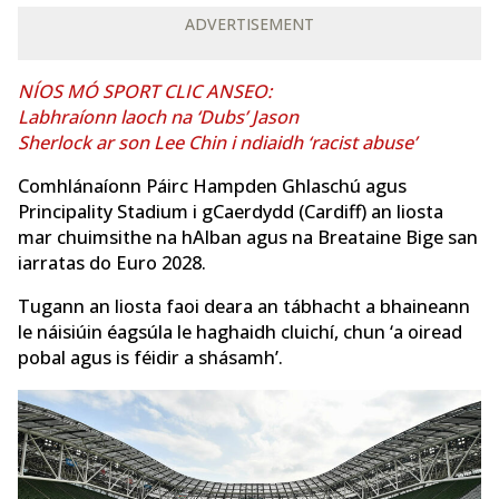
ADVERTISEMENT
NÍOS MÓ SPORT CLIC ANSEO:
Labhraíonn laoch na ‘Dubs’ Jason
Sherlock ar son Lee Chin i ndiaidh ‘racist abuse’
Comhlánaíonn Páirc Hampden Ghlaschú agus
Principality Stadium i gCaerdydd (Cardiff) an liosta
mar chuimsithe na hAlban agus na Breataine Bige san
iarratas do Euro 2028.
Tugann an liosta faoi deara an tábhacht a bhaineann
le náisiúin éagsúla le haghaidh cluichí, chun ‘a oiread
pobal agus is féidir a shásamh’.