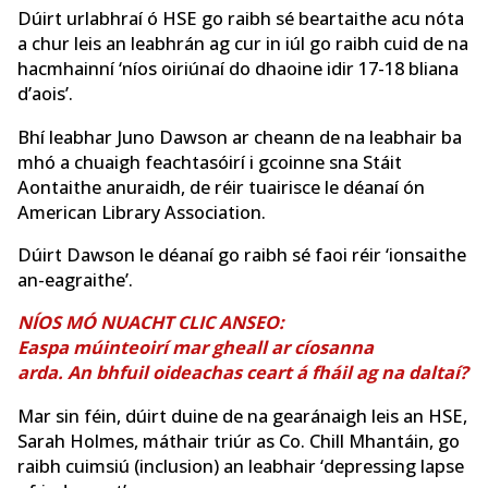
Dúirt urlabhraí ó HSE go raibh sé beartaithe acu nóta
a chur leis an leabhrán ag cur in iúl go raibh cuid de na
hacmhainní ‘níos oiriúnaí do dhaoine idir 17-18 bliana
d’aois’.
Bhí leabhar Juno Dawson ar cheann de na leabhair ba
mhó a chuaigh feachtasóirí i gcoinne sna Stáit
Aontaithe anuraidh, de réir tuairisce le déanaí ón
American Library Association.
Dúirt Dawson le déanaí go raibh sé faoi réir ‘ionsaithe
an-eagraithe’.
NÍOS MÓ NUACHT CLIC ANSEO:
Easpa múinteoirí mar gheall ar cíosanna
arda. An bhfuil oideachas ceart á fháil ag na daltaí?
Mar sin féin, dúirt duine de na gearánaigh leis an HSE,
Sarah Holmes, máthair triúr as Co. Chill Mhantáin, go
raibh cuimsiú (inclusion) an leabhair ‘depressing lapse