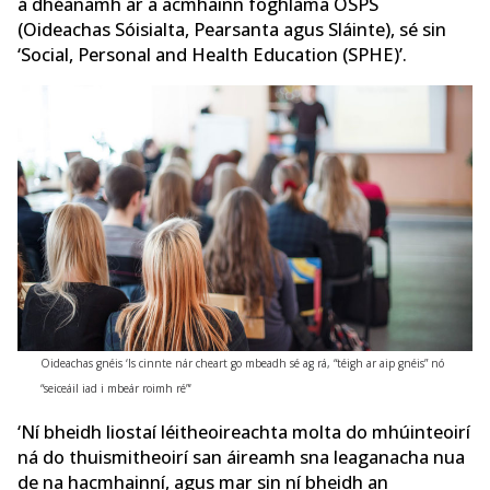
á dhéanamh ar a acmhainn foghlama OSPS
(Oideachas Sóisialta, Pearsanta agus Sláinte), sé sin
‘Social, Personal and Health Education (SPHE)’.
Oideachas gnéis ‘Is cinnte nár cheart go mbeadh sé ag rá, “téigh ar aip gnéis” nó
“seiceáil iad i mbeár roimh ré”‘
‘Ní bheidh liostaí léitheoireachta molta do mhúinteoirí
ná do thuismitheoirí san áireamh sna leaganacha nua
de na hacmhainní, agus mar sin ní bheidh an