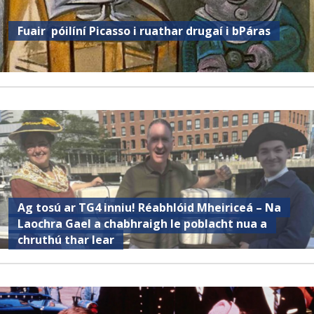
Fuair ​​ póilíní Picasso i ruathar drugaí i bPáras
Ag tosú ar TG4 inniu! Réabhlóid Mheiriceá – Na
Laochra Gael a chabhraigh le poblacht nua a
chruthú thar lear