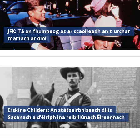
JFK: Tá an fhuinneog as ar scaoileadh an t-urchar
marfach ar díol
Erskine Childers: An státseirbhíseach dílis
Sasanach a d’éirigh ina reibiliúnach Éireannach