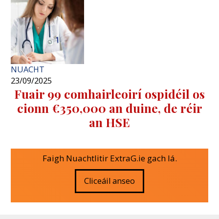
NUACHT
23/09/2025
Fuair 99 comhairleoirí ospidéil os
cionn €350,000 an duine, de réir
an HSE
Faigh Nuachtlitir ExtraG.ie gach lá.
Cliceáil anseo