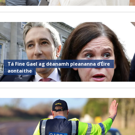
Tá Fine Gael ag déanamh pleananna d’Éire
aontaithe