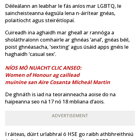
Déileálann an leabhar le fás aníos mar LGBTQ, le
saincheisteanna éagsúla lena n-áirítear gnéas,
polaitíocht agus steiréitíopaí.
Cuireadh ina aghaidh mar gheall ar rannóga a
sholáthraíonn comhairle ar ghnéas ‘anal’, gnéas béil,
poist ghnéasacha, ‘sexting’ agus úsáid apps gnéis le
haghaidh ‘casual sex’.
NÍOS MÓ NUACHT CLIC ANSEO:
Women of Honour ag caillead
muiníne san Aire Cosanta Micheál Martin
De ghnáth is iad na teorainneacha aoise do na
haipeanna seo ná 17 nó 18 mbliana d’aois.
ADVERTISEMENT
I ráiteas, dúirt urlabhraí ó HSE go raibh athbhreithniú