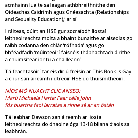
acmhainn luaite sa leagan athbhreithnithe den
Oideachas Caidrimh agus Gnéasachta (Relationships
and Sexuality Education),’ ar sí.
I ráiteas, dúirt an HSE gur socraíodh liostaí
léitheoireachta molta a bhaint bunaithe ar aiseolas go
raibh codanna den chlár ‘rófhada’ agus go
bhféadfadh ‘múinteoirí faisnéis thábhachtach áirithe
a chuimsítear iontu a chailleann’.
Tá feachtasóirí tar éis díriú freisin ar This Book is Gay
a chur san áireamh i dtreoir HSE do thuismitheoirí.
NÍOS MÓ NUACHT CLIC ANSEO:
Marú Michaela Harte: Fear céile John
fós buartha faoi iarratas a rinne sé ar an óstán
Tá leabhar Dawson san áireamh ar liosta
léitheoireachta do dhaoine óga 13-18 bliana d’aois sa
leabhrán.