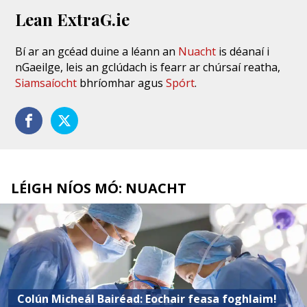
Lean ExtraG.ie
Bí ar an gcéad duine a léann an
Nuacht
is déanaí i
nGaeilge, leis an gclúdach is fearr ar chúrsaí reatha,
Siamsaíocht
bhríomhar agus
Spórt
.
LÉIGH NÍOS MÓ: NUACHT
Colún Micheál Bairéad: Eochair feasa foghlaim!