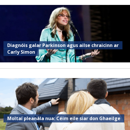
Diagnóis galar Parkinson agus ailse chraicinn ar
Carly Simon
Moltaí pleanála nua: Céim eile siar don Ghaeilge