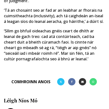
of judgment’.
‘Tá an chosaint seo ar fad ar an leabhar ar fhorais na
cuimsitheachta (inclusivity), ach tá caighdeán an-íseal
á leagan síos do leanaí aeracha, go háirithe,’ a dúirt sí.
‘Sílim go bhfuil oideachas gnéis ceart de dhíth ar
leanaí de gach treo: cad atá contúirteach, cad ba
cheart duit a bheith cúramach faoi. Is cinnte nár
cheart go mbeadh sé ag rá, “téigh ar aip gnéis” nó
“seiceáil iad i mbeár roimh ré”. Mar sin féin, tá an
cultúr pornagrafaíochta seo á bhrú ar leanaí.’
COMHROINN ANOIS
Léigh Níos Mó