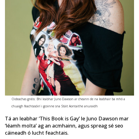
Oideachas gnéis: Bhí leabhar Juno Dawson ar cheann de na leabhair ba mhó a
chuaigh feachtasóirí i gcoinne sna Stáit Aontaithe anuraidh
Tá an leabhar ‘This Book is Gay’ le Juno Dawson mar
‘léamh molta’ ag an acmhainn, agus spreag sé seo
cáineadh ó lucht feachtais.