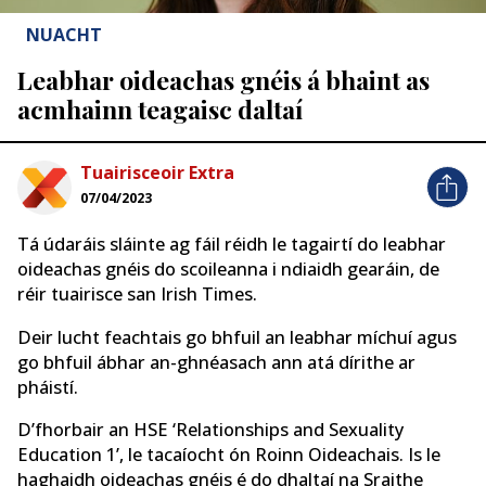
NUACHT
Leabhar oideachas gnéis á bhaint as
acmhainn teagaisc daltaí
Tuairisceoir Extra
07/04/2023
Tá údaráis sláinte ag fáil réidh le tagairtí do leabhar
oideachas gnéis do scoileanna i ndiaidh gearáin, de
réir tuairisce san Irish Times.
Deir lucht feachtais go bhfuil an leabhar míchuí agus
go bhfuil ábhar an-ghnéasach ann atá dírithe ar
pháistí.
D’fhorbair an HSE ‘Relationships and Sexuality
Education 1’, le tacaíocht ón Roinn Oideachais. Is le
haghaidh oideachas gnéis é do dhaltaí na Sraithe