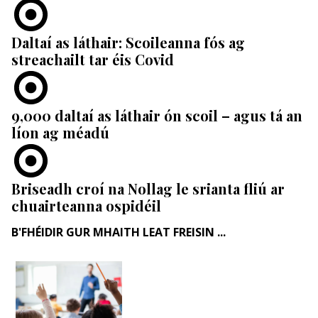
Daltaí as láthair: Scoileanna fós ag
streachailt tar éis Covid
9,000 daltaí as láthair ón scoil – agus tá an
líon ag méadú
Briseadh croí na Nollag le srianta fliú ar
chuairteanna ospidéil
B'FHÉIDIR GUR MHAITH LEAT FREISIN ...