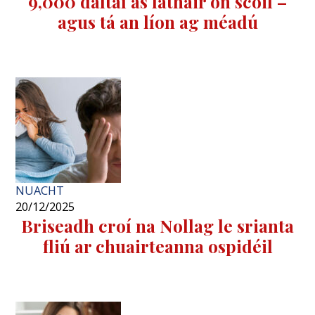
9,000 daltaí as láthair ón scoil –
agus tá an líon ag méadú
NUACHT
20/12/2025
Briseadh croí na Nollag le srianta
fliú ar chuairteanna ospidéil