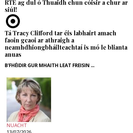
RTÉ ag dul ó Thuaidh chun cóisir a chur ar
siúl!
Tá Tracy Clifford tar éis labhairt amach
faoin gcaoi ar athraigh a
neamhdhiongbháilteachtaí is mó le blianta
anuas
B'FHÉIDIR GUR MHAITH LEAT FREISIN ...
NUACHT
13/07/2026