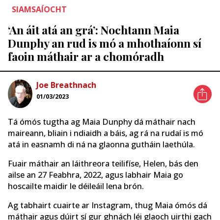
SIAMSAÍOCHT
‘An áit atá an grá’: Nochtann Maia
Dunphy an rud is mó a mhothaíonn sí
faoin máthair ar a chomóradh
Joe Breathnach
01/03/2023
Tá ómós tugtha ag Maia Dunphy dá máthair nach
maireann, bliain i ndiaidh a báis, ag rá na rudaí is mó
atá in easnamh di ná na glaonna gutháin laethúla.
Fuair máthair an láithreora teilifíse, Helen, bás den
ailse an 27 Feabhra, 2022, agus labhair Maia go
hoscailte maidir le déileáil lena brón.
Ag tabhairt cuairte ar Instagram, thug Maia ómós dá
máthair agus dúirt sí gur ghnách léi glaoch uirthi gach