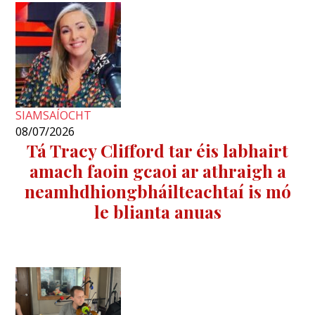
SIAMSAÍOCHT
08/07/2026
Tá Tracy Clifford tar éis labhairt
amach faoin gcaoi ar athraigh a
neamhdhiongbháilteachtaí is mó
le blianta anuas