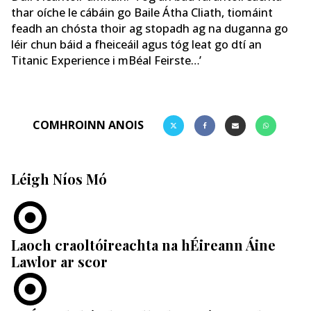
thar oíche le cábáin go Baile Átha Cliath, tiomáint
feadh an chósta thoir ag stopadh ag na duganna go
léir chun báid a fheiceáil agus tóg leat go dtí an
Titanic Experience i mBéal Feirste…’
COMHROINN ANOIS
Léigh Níos Mó
Laoch craoltóireachta na hÉireann Áine
Lawlor ar scor