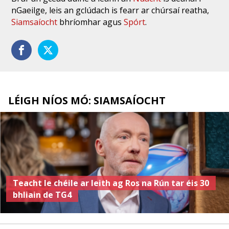
nGaeilge, leis an gclúdach is fearr ar chúrsaí reatha,
Siamsaíocht
bhríomhar agus
Spórt
.
LÉIGH NÍOS MÓ: SIAMSAÍOCHT
Teacht le chéile ar leith ag Ros na Rún tar éis 30
bhliain de TG4