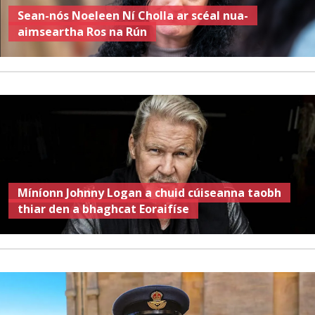
Sean-nós Noeleen Ní Cholla ar scéal nua-
aimseartha Ros na Rún
Míníonn Johnny Logan a chuid cúiseanna taobh
thiar den a bhaghcat Eoraifíse