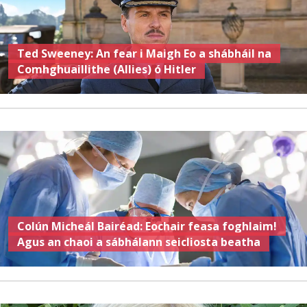
Ted Sweeney: An fear i Maigh Eo a shábháil na
Comhghuaillithe (Allies) ó Hitler
Colún Micheál Bairéad: Eochair feasa foghlaim!
Agus an chaoi a sábhálann seicliosta beatha