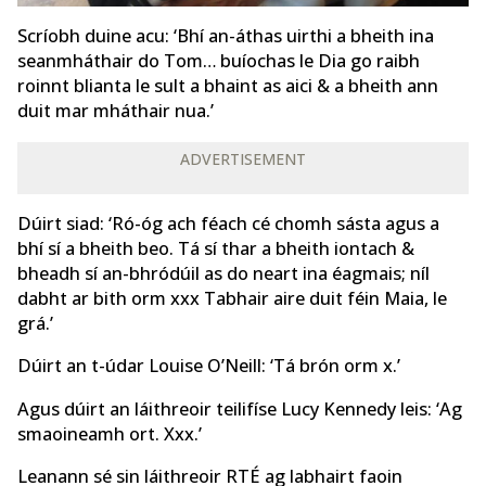
Scríobh duine acu: ‘Bhí an-áthas uirthi a bheith ina
seanmháthair do Tom… buíochas le Dia go raibh
roinnt blianta le sult a bhaint as aici & a bheith ann
duit mar mháthair nua.’
ADVERTISEMENT
Dúirt siad: ‘Ró-óg ach féach cé chomh sásta agus a
bhí sí a bheith beo. Tá sí thar a bheith iontach &
bheadh ​​sí an-bhródúil as do neart ina éagmais; níl
dabht ar bith orm xxx Tabhair aire duit féin Maia, le
grá.’
Dúirt an t-údar Louise O’Neill: ‘Tá brón orm x.’
Agus dúirt an láithreoir teilifíse Lucy Kennedy leis: ‘Ag
smaoineamh ort. Xxx.’
Leanann sé sin láithreoir RTÉ ag labhairt faoin