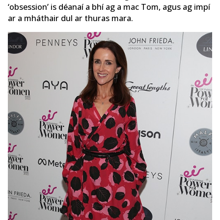
‘obsession’ is déanaí a bhí ag a mac Tom, agus ag impí
ar a mháthair dul ar thuras mara.