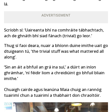
lá.
ADVERTISEMENT
Scríobh sí: ‘Uaireanta bhí na comhráite tábhachtach,
ach de ghnáth bhí siad fánach (trivial) go leor.’
Thug sí faoi deara, nuair a bhíonn duine imithe uait go
dtuigeann tú, ‘the trivial stuff was what mattered all
along’.
‘Sin an áit a bhfuil an grá ina suí,’ a dúirt an iníon
ghrámhar, ‘ní féidir liom a chreidiúint go bhfuil bliain
imithe.’
Chuaigh cairde agus leanúna Maia chuig an rannóg
tuairimí chun a tuairimí a thabhairt don chraoltóir.