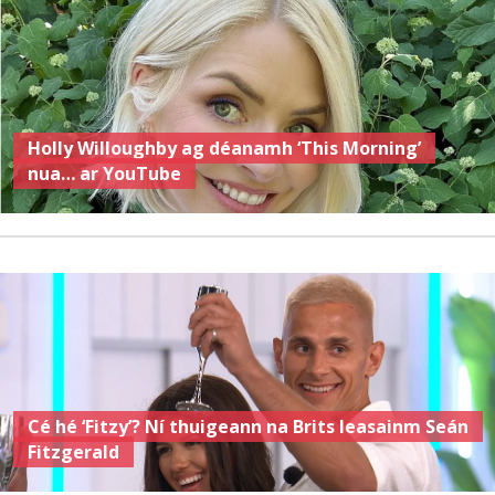
Holly Willoughby ag déanamh ‘This Morning’
nua… ar YouTube
Cé hé ‘Fitzy’? Ní thuigeann na Brits leasainm Seán
Fitzgerald