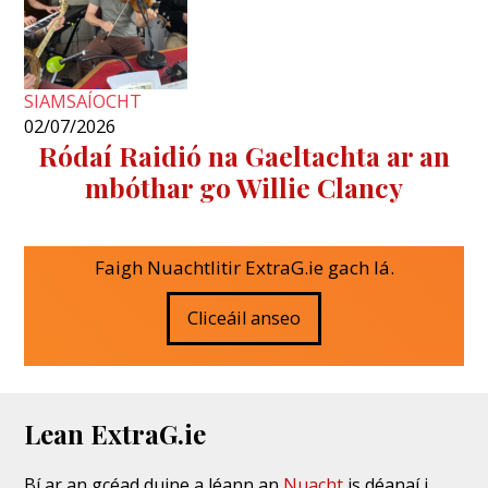
SIAMSAÍOCHT
02/07/2026
Ródaí Raidió na Gaeltachta ar an
mbóthar go Willie Clancy
Faigh Nuachtlitir ExtraG.ie gach lá.
Cliceáil anseo
Lean ExtraG.ie
Bí ar an gcéad duine a léann an
Nuacht
is déanaí i