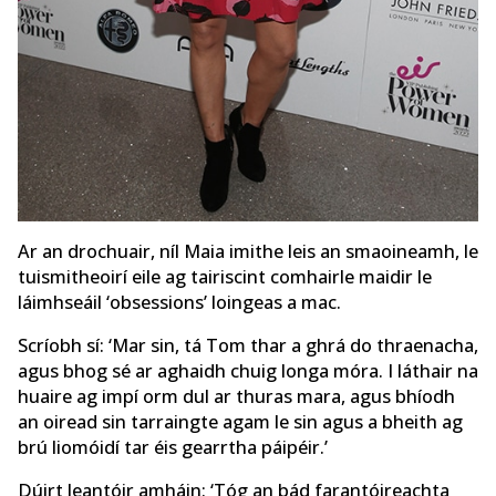
Ar an drochuair, níl Maia imithe leis an smaoineamh, le
tuismitheoirí eile ag tairiscint comhairle maidir le
láimhseáil ‘obsessions’ loingeas a mac.
Scríobh sí: ‘Mar sin, tá Tom thar a ghrá do thraenacha,
agus bhog sé ar aghaidh chuig longa móra. I láthair na
huaire ag impí orm dul ar thuras mara, agus bhíodh
an oiread sin tarraingte agam le sin agus a bheith ag
brú liomóidí tar éis gearrtha páipéir.’
Dúirt leantóir amháin: ‘Tóg an bád farantóireachta