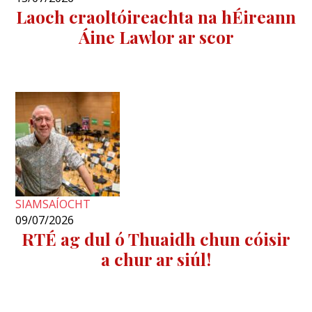
Laoch craoltóireachta na hÉireann
Áine Lawlor ar scor
SIAMSAÍOCHT
09/07/2026
RTÉ ag dul ó Thuaidh chun cóisir
a chur ar siúl!