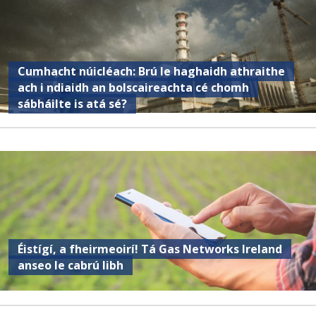
Cumhacht núicléach: Brú le haghaidh athraithe
ach i ndiaidh an bolscaireachta cé chomh
sábháilte is atá sé?
Éistígí, a fheirmeoirí! Tá Gas Networks Ireland
anseo le cabrú libh