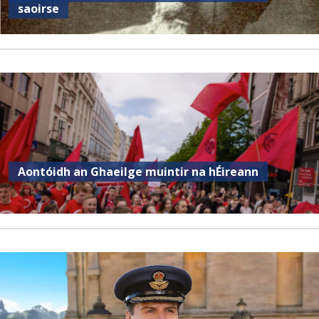
saoirse
Aontóidh an Ghaeilge muintir na hÉireann