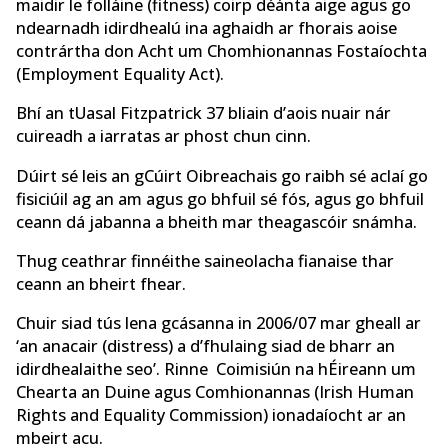
maidir le folláine (fitness) coirp déánta aige agus go
ndearnadh idirdhealú ina aghaidh ar fhorais aoise
contrártha don Acht um Chomhionannas Fostaíochta
(Employment Equality Act).
Bhí an tUasal Fitzpatrick 37 bliain d’aois nuair nár
cuireadh a iarratas ar phost chun cinn.
Dúirt sé leis an gCúirt Oibreachais go raibh sé aclaí go
fisiciúil ag an am agus go bhfuil sé fós, agus go bhfuil
ceann dá jabanna a bheith mar theagascóir snámha.
Thug ceathrar finnéithe saineolacha fianaise thar
ceann an bheirt fhear.
Chuir siad tús lena gcásanna in 2006/07 mar gheall ar
‘an anacair (distress) a d’fhulaing siad de bharr an
idirdhealaithe seo’. Rinne Coimisiún na hÉireann um
Chearta an Duine agus Comhionannas (Irish Human
Rights and Equality Commission) ionadaíocht ar an
mbeirt acu.