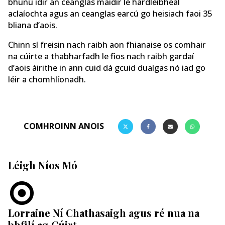
bhunú idir an ceanglas maidir le hardleibhéal
aclaíochta agus an ceanglas earcú go heisiach faoi 35
bliana d’aois.
Chinn sí freisin nach raibh aon fhianaise os comhair
na cúirte a thabharfadh le fios nach raibh gardaí
d’aois áirithe in ann cuid dá gcuid dualgas nó iad go
léir a chomhlíonadh.
COMHROINN ANOIS
Léigh Níos Mó
Lorraine Ní Chathasaigh agus ré nua na
bhfilí ag Cúirt