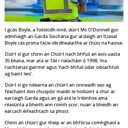
I gcás Boyle, a foilsíodh inné, dúirt Ms O’Donnell gur
admhaigh an Garda Síochána gur ardaigh an tUasal
Boyle cás prima facie idirdhealaithe ar chúis na haoise.
Dúirt sí gur chinn an Chúirt nach bhfuil an aois uasta
35 bliana, mar atá ar fáil i rialacháin ó 1998, ‘ina
riachtanas gairme’ agus ‘nach bhfuil údar oibiachtúil
ag baint leis’.
Dúirt sí go ndearna an chúirt an cinneadh seo ag
féachaint don chuspóir maidir le hoiliúint a chur ar
earcaigh Garda agus an gá atá le tréimhse ama
réasúnta a bheith ann roimh scor, nuair a bheidh an
earcach éifeachtach sa phost.
Chinn an chúirt gur theip ar an bhfórsa comhghaol a