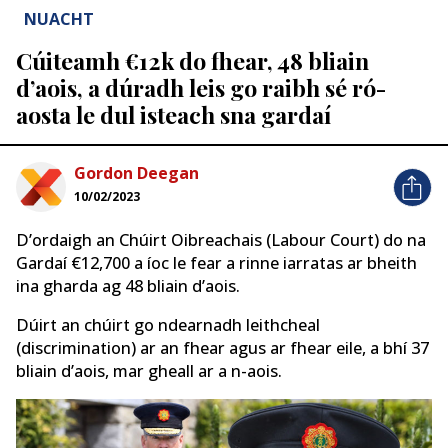
NUACHT
Cúiteamh €12k do fhear, 48 bliain
d’aois, a dúradh leis go raibh sé ró-
aosta le dul isteach sna gardaí
Gordon Deegan
10/02/2023
D’ordaigh an Chúirt Oibreachais (Labour Court) do na
Gardaí €12,700 a íoc le fear a rinne iarratas ar bheith
ina gharda ag 48 bliain d’aois.
Dúirt an chúirt go ndearnadh leithcheal
(discrimination) ar an fhear agus ar fhear eile, a bhí 37
bliain d’aois, mar gheall ar a n-aois.