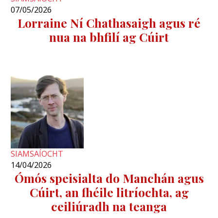
07/05/2026
Lorraine Ní Chathasaigh agus ré
nua na bhfilí ag Cúirt
SIAMSAÍOCHT
14/04/2026
​Ómós speisialta do Manchán agus
Cúirt, an fhéile litríochta, ag
ceiliúradh na teanga