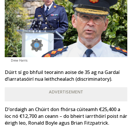
Drew Harris
Dúirt sí go bhfuil teorainn aoise de 35 ag na Gardaí
d’iarratasóirí nua leithchealach (discriminatory).
ADVERTISEMENT
D’ordaigh an Chúirt don fhórsa cúiteamh €25,400 a
íoc nó €12,700 an ceann – do bheirt iarrthóirí poist nár
éirigh leo, Ronald Boyle agus Brian Fitzpatrick.