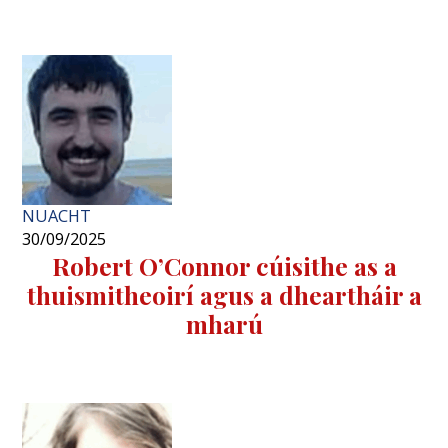
NUACHT
30/09/2025
Robert O’Connor cúisithe as a
thuismitheoirí agus a dheartháir a
mharú