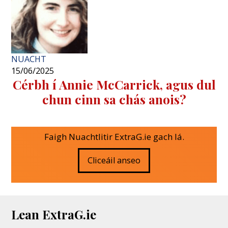
NUACHT
15/06/2025
Cérbh í Annie McCarrick, agus dul
chun cinn sa chás anois?
Faigh Nuachtlitir ExtraG.ie gach lá.
Cliceáil anseo
Lean ExtraG.ie