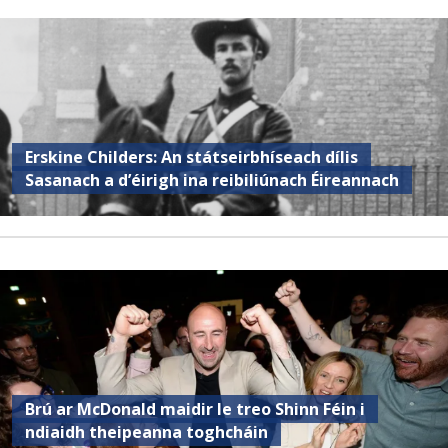
Erskine Childers: An státseirbhíseach dílis
Sasanach a d’éirigh ina reibiliúnach Éireannach
Brú ar McDonald maidir le treo Shinn Féin i
ndiaidh theipeanna toghcháin