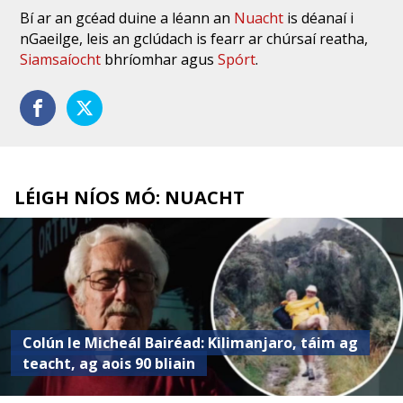
Bí ar an gcéad duine a léann an
Nuacht
is déanaí i
nGaeilge, leis an gclúdach is fearr ar chúrsaí reatha,
Siamsaíocht
bhríomhar agus
Spórt
.
LÉIGH NÍOS MÓ: NUACHT
Colún le Micheál Bairéad: Kilimanjaro, táim ag
teacht, ag aois 90 bliain