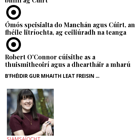
​Ómós speisialta do Manchán agus Cúirt, an
fhéile litríochta, ag ceiliúradh na teanga
Robert O’Connor cúisithe as a
thuismitheoirí agus a dheartháir a mharú
B'FHÉIDIR GUR MHAITH LEAT FREISIN ...
SIAMSAÍOCHT