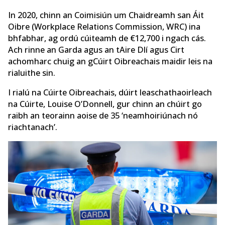
In 2020, chinn an Coimisiún um Chaidreamh san Áit
Oibre (Workplace Relations Commission, WRC) ina
bhfabhar, ag ordú cúiteamh de €12,700 i ngach cás.
Ach rinne an Garda agus an tAire Dlí agus Cirt
achomharc chuig an gCúirt Oibreachais maidir leis na
rialuithe sin.
I rialú na Cúirte Oibreachais, dúirt leaschathaoirleach
na Cúirte, Louise O’Donnell, gur chinn an chúirt go
raibh an teorainn aoise de 35 ‘neamhoiriúnach nó
riachtanach’.