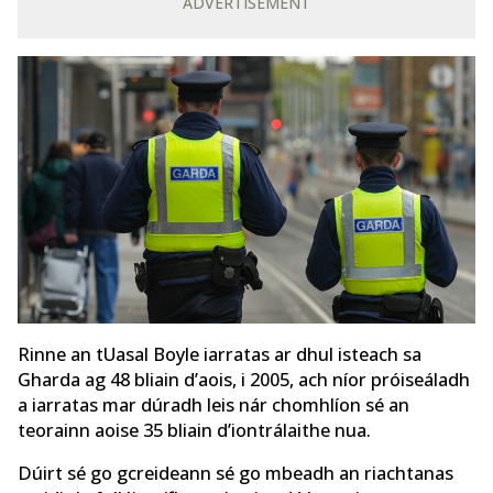
ADVERTISEMENT
Rinne an tUasal Boyle iarratas ar dhul isteach sa
Gharda ag 48 bliain d’aois, i 2005, ach níor próiseáladh
a iarratas mar dúradh leis nár chomhlíon sé an
teorainn aoise 35 bliain d’iontrálaithe nua.
Dúirt sé go gcreideann sé go mbeadh an riachtanas