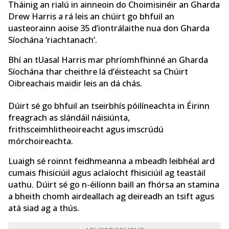
Tháinig an rialú in ainneoin do Choimisinéir an Gharda
Drew Harris a rá leis an chúirt go bhfuil an
uasteorainn aoise 35 d’iontrálaithe nua don Gharda
Síochána ‘riachtanach’.
Bhí an tUasal Harris mar phríomhfhinné an Gharda
Síochána thar cheithre lá d’éisteacht sa Chúirt
Oibreachais maidir leis an dá chás.
Dúirt sé go bhfuil an tseirbhís póilíneachta in Éirinn
freagrach as slándáil náisiúnta,
frithsceimhlitheoireacht agus imscrúdú
mórchoireachta.
Luaigh sé roinnt feidhmeanna a mbeadh leibhéal ard
cumais fhisiciúil agus aclaíocht fhisiciúil ag teastáil
uathu. Dúirt sé go n-éilíonn baill an fhórsa an stamina
a bheith chomh airdeallach ag deireadh an tsift agus
atá siad ag a thús.