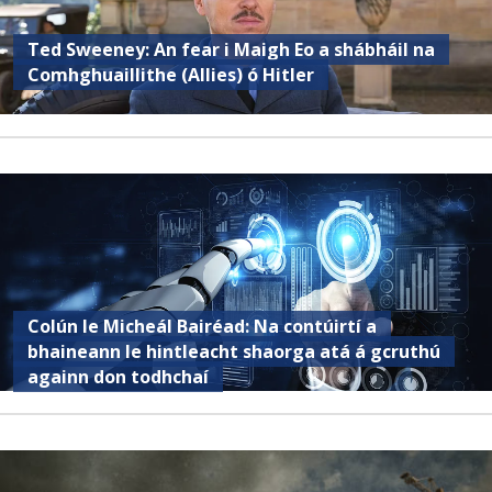
Ted Sweeney: An fear i Maigh Eo a shábháil na
Comhghuaillithe (Allies) ó Hitler
Colún le Micheál Bairéad: Na contúirtí a
bhaineann le hintleacht shaorga atá á gcruthú
againn don todhchaí