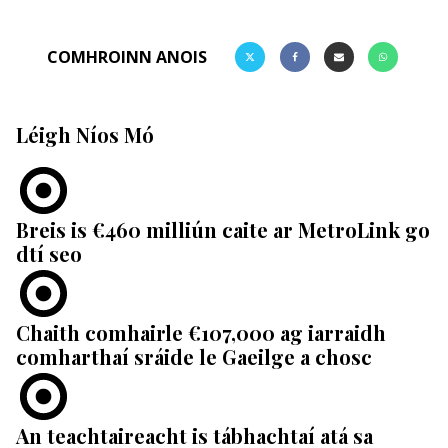
COMHROINN ANOIS
Léigh Níos Mó
Breis is €460 milliún caite ar MetroLink go
dtí seo
Chaith comhairle €107,000 ag iarraidh
comharthaí sráide le Gaeilge a chosc
An teachtaireacht is tábhachtaí atá sa