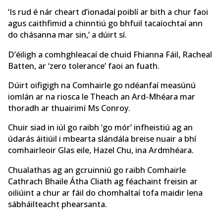
‘Is rud é nár cheart d’ionadaí poiblí ar bith a chur faoi
agus caithfimid a chinntiú go bhfuil tacaíochtaí ann
do chásanna mar sin,’ a dúirt sí.
D’éiligh a comhghleacaí de chuid Fhianna Fáil, Racheal
Batten, ar ‘zero tolerance’ faoi an fuath.
Dúirt oifigigh na Comhairle go ndéanfaí measúnú
iomlán ar na riosca le Theach an Ard-Mhéara mar
thoradh ar thuairimí Ms Conroy.
Chuir siad in iúl go raibh ‘go mór’ infheistiú ag an
údarás áitiúil i mbearta slándála breise nuair a bhí
comhairleoir Glas eile, Hazel Chu, ina Ardmhéara.
Chualathas ag an gcruinniú go raibh Comhairle
Cathrach Bhaile Átha Cliath ag féachaint freisin ar
oiliúint a chur ar fáil do chomhaltaí tofa maidir lena
sábháilteacht phearsanta.