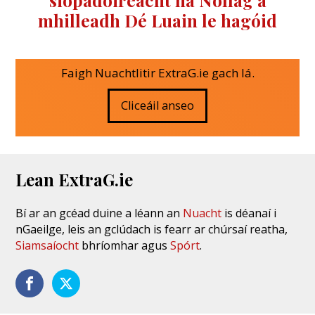
mhilleadh Dé Luain le hagóid
Faigh Nuachtlitir ExtraG.ie gach lá.
Cliceáil anseo
Lean ExtraG.ie
Bí ar an gcéad duine a léann an
Nuacht
is déanaí i
nGaeilge, leis an gclúdach is fearr ar chúrsaí reatha,
Siamsaíocht
bhríomhar agus
Spórt
.