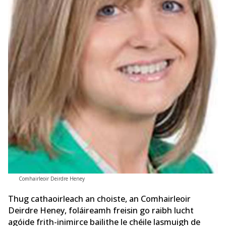
Comhairleoir Deirdre Heney
Thug cathaoirleach an choiste, an Comhairleoir
Deirdre Heney, foláireamh freisin go raibh lucht
agóide frith-inimirce bailithe le chéile lasmuigh de