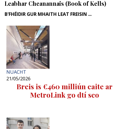
Leabhar Cheanannais (Book of Kells)
B'FHÉIDIR GUR MHAITH LEAT FREISIN ...
NUACHT
21/05/2026
Breis is €460 milliún caite ar
MetroLink go dtí seo