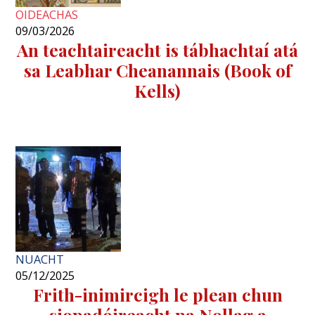
OIDEACHAS
09/03/2026
An teachtaireacht is tábhachtaí atá
sa Leabhar Cheanannais (Book of
Kells)
NUACHT
05/12/2025
Frith-inimircigh le plean chun
siopadóireacht na Nollag a