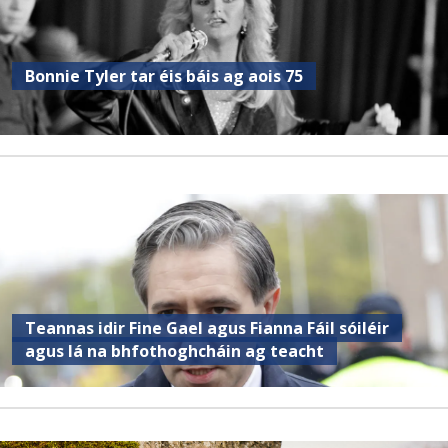
Bonnie Tyler tar éis báis ag aois 75
Teannas idir Fine Gael agus Fianna Fáil sóiléir
agus lá na bhfothoghcháin ag teacht