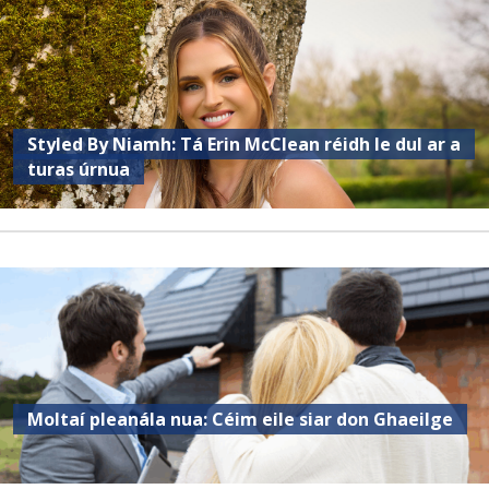
Styled By Niamh: Tá Erin McClean réidh le dul ar a
turas úrnua
Moltaí pleanála nua: Céim eile siar don Ghaeilge