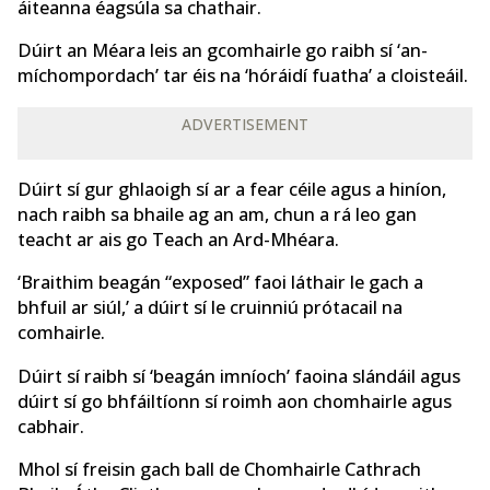
áiteanna éagsúla sa chathair.
Dúirt an Méara leis an gcomhairle go raibh sí ‘an-
míchompordach’ tar éis na ‘hóráidí fuatha’ a cloisteáil.
ADVERTISEMENT
Dúirt sí gur ghlaoigh sí ar a fear céile agus a hiníon,
nach raibh sa bhaile ag an am, chun a rá leo gan
teacht ar ais go Teach an Ard-Mhéara.
‘Braithim beagán “exposed” faoi láthair le gach a
bhfuil ar siúl,’ a dúirt sí le cruinniú prótacail na
comhairle.
Dúirt sí raibh sí ‘beagán imníoch’ faoina slándáil agus
dúirt sí go bhfáiltíonn sí roimh aon chomhairle agus
cabhair.
Mhol sí freisin gach ball de Chomhairle Cathrach