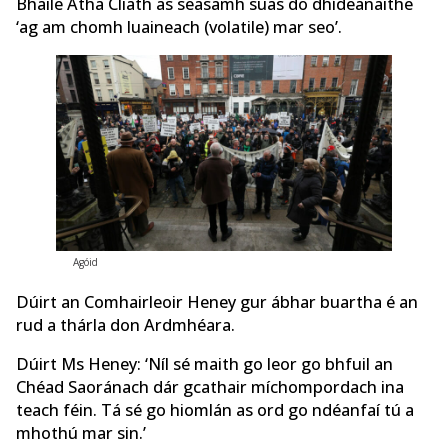
Bhaile Átha Cliath as seasamh suas do dhídeanaithe
‘ag am chomh luaineach (volatile) mar seo’.
Agóid
Dúirt an Comhairleoir Heney gur ábhar buartha é an
rud a thárla don Ardmhéara.
Dúirt Ms Heney: ‘Níl sé maith go leor go bhfuil an
Chéad Saoránach dár gcathair míchompordach ina
teach féin. Tá sé go hiomlán as ord go ndéanfaí tú a
mhothú mar sin.’