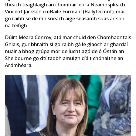
theach teaghlaigh an chomhairleora Neamhspleách
Vincent Jackson i mBaile Formaid (Ballyfermot), mar
go raibh sé de mhisneach aige seasamh suas ar son
na teifigh.
Dúirt Méara Conroy, atá mar chuid den Chomhaontais
Ghlais, gur bhraith sí go raibh gá le glaoch ar ghardaí
nuair a bhog grúpa mór de lucht agóide ó Óstán an
Shelbourne go dtí taobh amuigh d’áit chónaithe an
Ardmhéara.