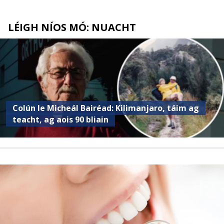
LÉIGH NÍOS MÓ: NUACHT
Colún le Micheál Bairéad: Kilimanjaro, táim ag
teacht, ag aois 90 bliain