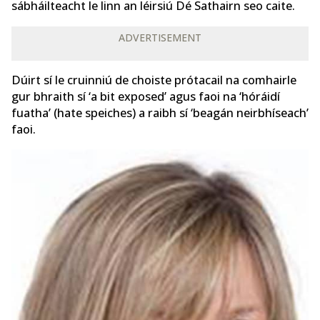
sábháilteacht le linn an léirsiú
Dé Sathairn seo caite.
ADVERTISEMENT
Dúirt sí le cruinniú de choiste prótacail na comhairle
gur bhraith sí ‘a bit exposed’ agus faoi na ‘hóráidí
fuatha’ (hate speiches) a raibh sí ‘beagán neirbhíseach’
faoi.