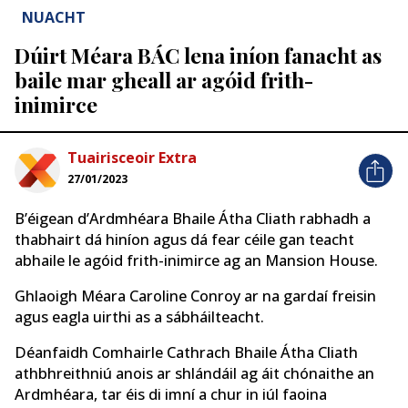
NUACHT
Dúirt Méara BÁC lena iníon fanacht as
baile mar gheall ar agóid frith-
inimirce
Tuairisceoir Extra
27/01/2023
B’éigean d’Ardmhéara Bhaile Átha Cliath rabhadh a
thabhairt dá hiníon agus dá fear céile gan teacht
abhaile le agóid frith-inimirce ag an Mansion House.
Ghlaoigh Méara Caroline Conroy ar na gardaí freisin
agus eagla uirthi as a sábháilteacht.
Déanfaidh Comhairle Cathrach Bhaile Átha Cliath
athbhreithniú anois ar shlándáil ag áit chónaithe an
Ardmhéara, tar éis di imní a chur in iúl faoina