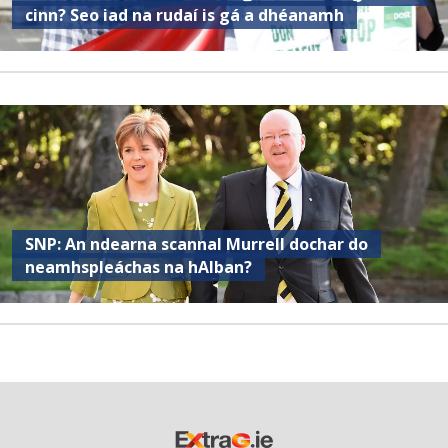
cinn? Seo iad na rudaí is gá a dhéanamh
SNP: An ndearna scannal Murrell dochar do
neamhspleáchas na hAlban?