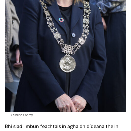
Caroline Conroy
Bhí siad i mbun feachtais in aghaidh dídeanaithe in