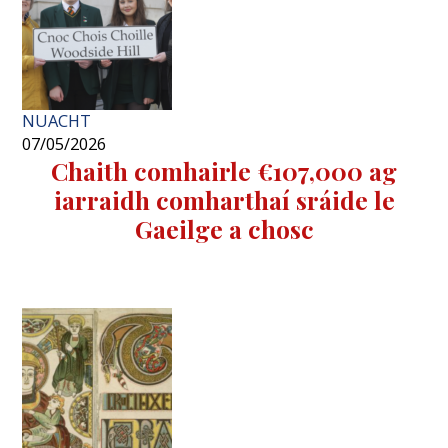
NUACHT
07/05/2026
Chaith comhairle €107,000 ag
iarraidh comharthaí sráide le
Gaeilge a chosc