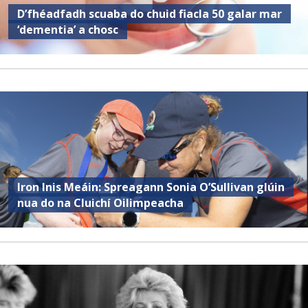
D’fhéadfadh scuaba do chuid fiacla 50 galar mar
‘dementia’ a chosc
Iron Inis Meáin: Spreagann Sonia O’Sullivan glúin
nua do na Cluichí Oilimpeacha