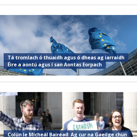
Tá tromlach ó thuaidh agus ó dheas ag iarraidh
Éire a aontú agus í san Aontas Eorpach
Colún le Micheál Bairéad: Ag cur na Gaeilge chun