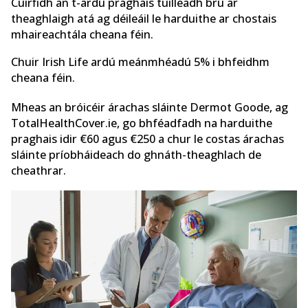
Cuirfidh an t-ardú praghais tuilleadh brú ar
theaghlaigh atá ag déileáil le harduithe ar chostais
mhaireachtála cheana féin.
Chuir Irish Life ardú meánmhéadú 5% i bhfeidhm
cheana féin.
Mheas an bróicéir árachas sláinte Dermot Goode, ag
TotalHealthCover.ie, go bhféadfadh na harduithe
praghais idir €60 agus €250 a chur le costas árachas
sláinte príobháideach do ghnáth-theaghlach de
cheathrar.