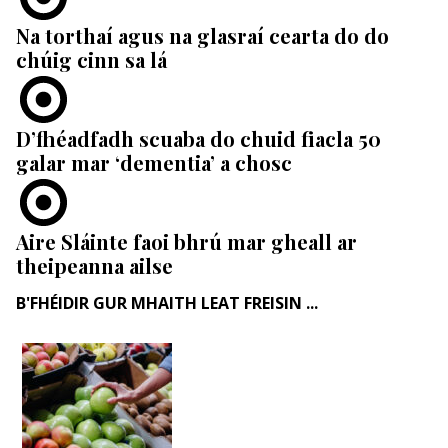
Na torthaí agus na glasraí cearta do do
chúig cinn sa lá
D’fhéadfadh scuaba do chuid fiacla 50
galar mar ‘dementia’ a chosc
Aire Sláinte faoi bhrú mar gheall ar
theipeanna ailse
B'FHÉIDIR GUR MHAITH LEAT FREISIN ...