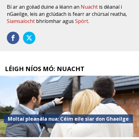
Bí ar an gcéad duine a léann an
Nuacht
is déanaí i
nGaeilge, leis an gclúdach is fearr ar chúrsaí reatha,
Siamsaíocht
bhríomhar agus
Spórt
.
LÉIGH NÍOS MÓ: NUACHT
Moltaí pleanála nua: Céim eile siar don Ghaeilge