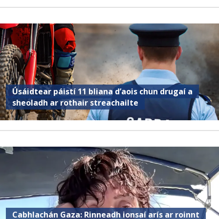
Úsáidtear páistí 11 bliana d’aois chun drugaí a
sheoladh ar rothair streachailte
Cabhlachán Gaza: Rinneadh ionsaí arís ar roinnt