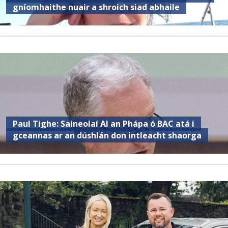
gníomhaithe nuair a shroich siad abhaile
Paul Tighe: Saineolaí AI an Phápa ó BAC atá i
gceannas ar an dúshlán don intleacht shaorga