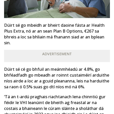
Dúirt sé go mbeidh ar bheirt daoine fásta ar Health
Plus Extra, nó ar an sean Plan B Options, €267 sa
bhreis a íoc sa bhliain má fhanann siad ar an bplean
sin.
ADVERTISEMENT
Dúirt sé cé go bhfuil an meánmhéadú ar 4.8%, go
bhféadfadh go mbeadh ar roinnt custaiméirí arduithe
níos airde a íoc ar a gcuid pleananna, leis na harduithe
sa raon ó 0.5% suas go dtí níos mó ná 6%.
‘Tá an t-ardú praghais riachtanach lena chinntiú gur
féidir le VHI leanúint de bheith ag freastal ar na
costais a bhaineann le cúram sláinte a sholáthar dá