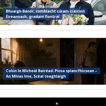
Bhuaigh Bánór, comhlacht cúram craicinn
Éireannach, gradam fiontraí
Colún le Micheál Bairéad: Píosa splancfhicsean –
An Mhias Ime, Scéal teaghlaigh