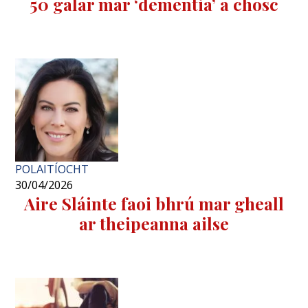
50 galar mar ‘dementia’ a chosc
POLAITÍOCHT
30/04/2026
Aire Sláinte faoi bhrú mar gheall
ar theipeanna ailse