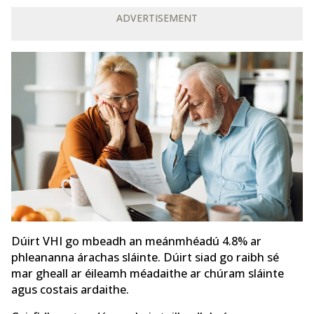
ADVERTISEMENT
Dúirt VHI go mbeadh an meánmhéadú 4.8% ar
phleananna árachas sláinte. Dúirt siad go raibh sé
mar gheall ar éileamh méadaithe ar chúram sláinte
agus costais ardaithe.