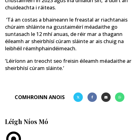
chustaiméirí in 2023 agus ina dhiaidh sin,’ a dúirt an
chuideachta i ráiteas.
‘Tá an costas a bhaineann le freastal ar riachtanais
chúraim shláinte na gcustaiméirí méadaithe go
suntasach le 12 mhí anuas, de réir mar a thagann
éileamh ar sheirbhísí cúram sláinte ar ais chuig na
leibhéil réamhphaindéimeach.
‘Léiríonn an treocht seo freisin éileamh méadaithe ar
sheirbhísí cúram sláinte.’
COMHROINN ANOIS
Léigh Níos Mó