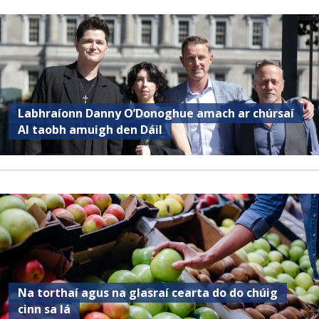
Labhraíonn Danny O’Donoghue amach ar chúrsaí
AI taobh amuigh den Dáil
Na torthaí agus na glasraí cearta do do chúig
cinn sa lá