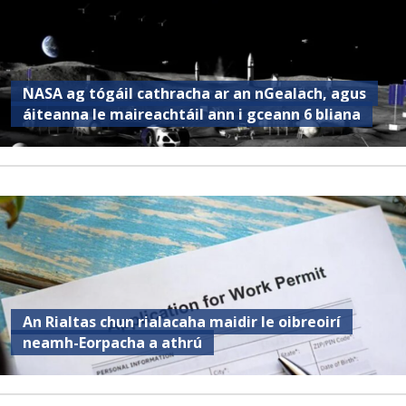
NASA ag tógáil cathracha ar an nGealach, agus
áiteanna le maireachtáil ann i gceann 6 bliana
An Rialtas chun rialacaha maidir le oibreoirí
neamh-Eorpacha a athrú