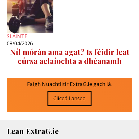
SLÁINTE
08/04/2026
Níl mórán ama agat? Is féidir leat
cúrsa aclaíochta a dhéanamh
Faigh Nuachtlitir ExtraG.ie gach lá.
Cliceáil anseo
Lean ExtraG.ie