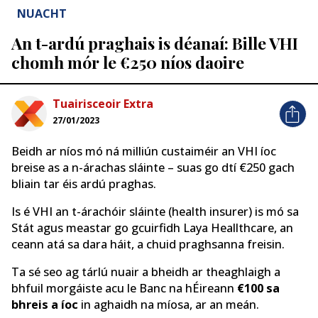
NUACHT
An t-ardú praghais is déanaí: Bille VHI
chomh mór le €250 níos daoire
Tuairisceoir Extra
27/01/2023
Beidh ar níos mó ná milliún custaiméir an VHI íoc
breise as a n-árachas sláinte – suas go dtí €250 gach
bliain tar éis ardú praghas.
Is é VHI an t-árachóir sláinte (health insurer) is mó sa
Stát agus meastar go gcuirfidh Laya Heallthcare, an
ceann atá sa dara háit, a chuid praghsanna freisin.
Ta sé seo ag tárlú nuair a bheidh ar theaghlaigh a
bhfuil morgáiste acu le Banc na hÉireann
€100 sa
bhreis a íoc
in aghaidh na míosa, ar an meán.