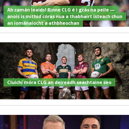
Ah camán leaids! Rinne CLG é i gcás na peile —
anois is mithid córas nua a thabhairt isteach chun
an iománaíocht a athbheochan
Cluichí móra CLG an deireadh seachtaine seo