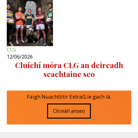
CLG
12/06/2026
Cluichí móra CLG an deireadh
seachtaine seo
Faigh Nuachtlitir ExtraG.ie gach lá.
Cliceáil anseo