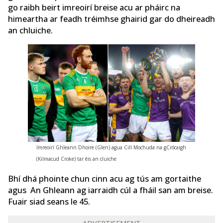
go raibh beirt imreoirí breise acu ar pháirc na
himeartha ar feadh tréimhse ghairid gar do dheireadh
an chluiche.
Imreoirí Ghleann Dhoire (Glen) agua Cill Mochuda na gCrócaigh
(Kilmacud Croke) tar éis an cluiche
Bhí dhá phointe chun cinn acu ag tús am gortaithe
agus An Ghleann ag iarraidh cúl a fháil san am breise.
Fuair siad seans le 45.