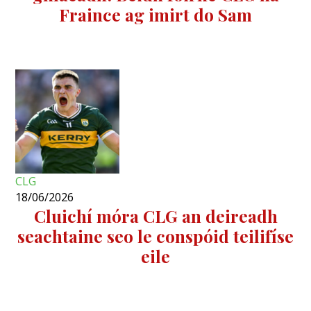
Fraince ag imirt do Sam
CLG
18/06/2026
Cluichí móra CLG an deireadh
seachtaine seo le conspóid teilifíse
eile