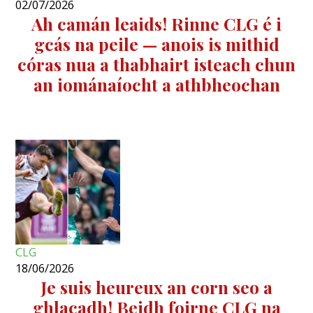
02/07/2026
Ah camán leaids! Rinne CLG é i
gcás na peile — anois is mithid
córas nua a thabhairt isteach chun
an iománaíocht a athbheochan
CLG
18/06/2026
Je suis heureux an corn seo a
ghlacadh! Beidh foirne CLG na