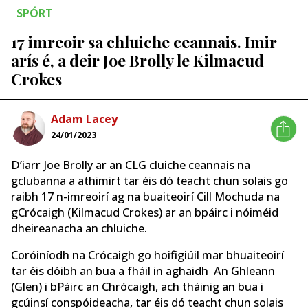
SPÓRT
17 imreoir sa chluiche ceannais. Imir
arís é, a deir Joe Brolly le Kilmacud
Crokes
Adam Lacey
24/01/2023
D’iarr Joe Brolly ar an CLG cluiche ceannais na
gclubanna a athimirt tar éis dó teacht chun solais go
raibh 17 n-imreoirí ag na buaiteoirí Cill Mochuda na
gCrócaigh (Kilmacud Crokes) ar an bpáirc i nóiméid
dheireanacha an chluiche.
Coróiníodh na Crócaigh go hoifigiúil mar bhuaiteoirí
tar éis dóibh an bua a fháil in aghaidh An Ghleann
(Glen) i bPáirc an Chrócaigh, ach tháinig an bua i
gcúinsí conspóideacha, tar éis dó teacht chun solais