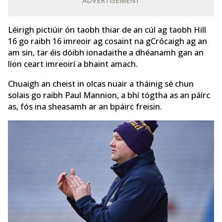
ADVERTISEMENT
Léirigh pictiúir ón taobh thiar de an cúl ag taobh Hill
16 go raibh 16 imreoir ag cosaint na gCrócaigh ag an
am sin, tar éis dóibh ionadaithe a dhéanamh gan an
líon ceart imreoirí a bhaint amach.
Chuaigh an cheist in olcas nuair a tháinig sé chun
solais go raibh Paul Mannion, a bhí tógtha as an páírc
as, fós ina sheasamh ar an bpáirc freisin.