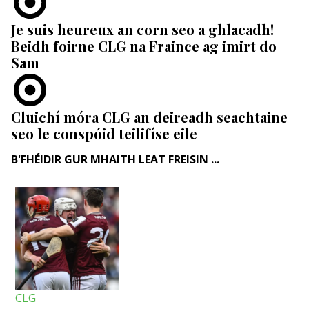
Je suis heureux an corn seo a ghlacadh!
Beidh foirne CLG na Fraince ag imirt do
Sam
Cluichí móra CLG an deireadh seachtaine
seo le conspóid teilifíse eile
B'FHÉIDIR GUR MHAITH LEAT FREISIN ...
CLG