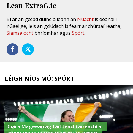
Lean ExtraG.ie
Bí ar an gcéad duine a léann an
Nuacht
is déanaí i
nGaeilge, leis an gclúdach is fearr ar chúrsaí reatha,
Siamsaíocht
bhríomhar agus
Spórt
.
LÉIGH NÍOS MÓ: SPÓRT
Ciara Mageean ag fáil teachtaireachtaí