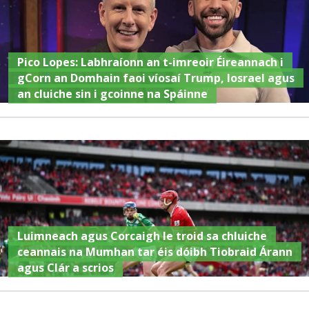
Pico Lopes: Labhraíonn an t-imreoir Éireannach i
gCorn an Domhain faoi víosaí Trump, Iosrael agus
an cluiche sin i gcoinne na Spáinne
Luimneach agus Corcaigh le troid sa chluiche
ceannais na Mumhan tar éis dóibh Tiobraid Árann
agus Clár a scrios