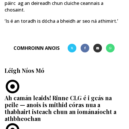
páirc ag an deireadh chun cluiche ceannais a
chosaint.
‘Is é an toradh is dócha a bheidh ar seo ná athimirt.’
COMHROINN ANOIS
Léigh Níos Mó
Ah camán leaids! Rinne CLG é i gcás na
peile — anois is mithid córas nua a
thabhairt isteach chun an iománaíocht a
athbheochan