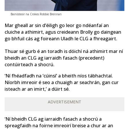
Bainisteoir na Crokes Robbie Brennan
Mar gheall ar sin d’éiligh go leor go ndéanfaí an
cluiche a athimirt, agus creideann Brolly go daingean
go bhfuil cás ag foireann Uladh le CLG a fhreagairt.
Thuar sé gurb é an toradh is dóichí ná athimirt mar ní
bheidh an CLG ag iarraidh fasach (precedent)
contúirteach a shocrú.
‘Ní fhéadfadh na ‘cúinsí’ a bheith níos tábhachtaí.
Níorbh imreoir é seo a chuaigh ar seachrán, gan cur
isteach ar an imirt,’ a dúirt sé.
ADVERTISEMENT
‘Ní bheidh CLG ag iarraidh fasach a shocrú a
spreagfaidh na foirne imreoirí breise a chur ar an