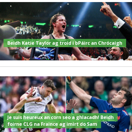
Beidh Katie Taylor ag troid i bPáirc an Chrócaigh
Je suis heureux an corn seo a ghlacadh! Beidh
foirne CLG na Fraince ag imirt do Sam