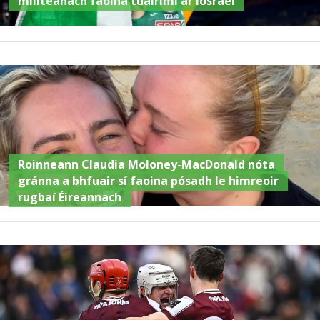
millteanach faoina tuairimí ar Iosrael
Roinneann Claudia Moloney-MacDonald nóta
gránna a bhfuair sí faoina pósadh le himreoir
rugbaí Éireannach