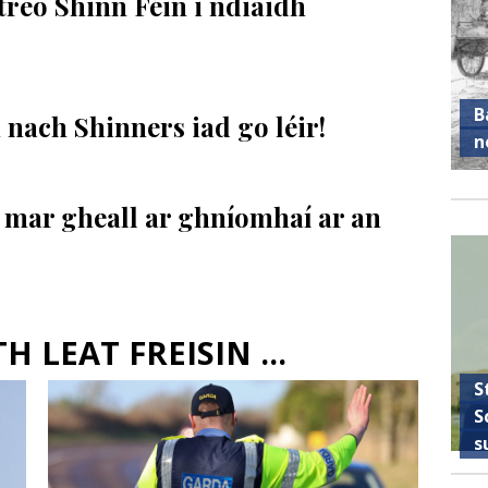
treo Shinn Féin i ndiaidh
B
 nach Shinners iad go léir!
n
mar gheall ar ghníomhaí ar an
 LEAT FREISIN ...
S
S
s