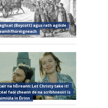
aghcat (Boycott) agus rath agóide
eamhfhoréigneach
tair na hÉireann: Let Christy take it!
céal faoi cheann de na scríbhneoirí is
uimiúla in Éirinn