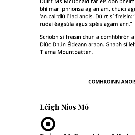
Dúirt Ms McDonald tar éis don bheirt a
bhí mar phrionsa ag an am, chuici agus
‘an-cairdiúil’ iad anois. Dúirt sí freisi
rudaí éagsúla agus spéis agam ann.”
Scríobh sí freisin chun a comhbhrón a 
Diúc Dhún Éideann araon. Ghabh sí leit
Tiarna Mountbatten.
COMHROINN ANOI
Léigh Níos Mó