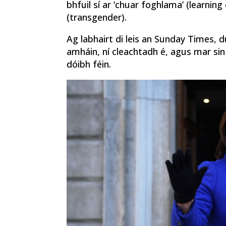
bhfuil sí ar ‘chuar foghlama’ (learning
(transgender).
Ag labhairt di leis an Sunday Times, 
amháin, ní cleachtadh é, agus mar sin
dóibh féin.