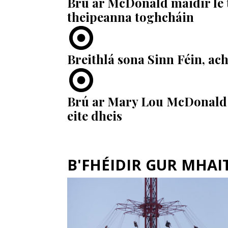
Brú ar McDonald maidir le 
theipeanna toghcháin
Breithlá sona Sinn Féin, ach
Brú ar Mary Lou McDonald 
eite dheis
B'FHÉIDIR GUR MHAITH