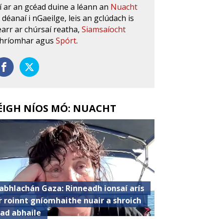
í ar an gcéad duine a léann an
Nuacht
s déanaí i nGaeilge, leis an gclúdach is
earr ar chúrsaí reatha,
Siamsaíocht
hríomhar agus
Spórt
.
ÉIGH NÍOS MÓ: NUACHT
abhlachán Gaza: Rinneadh ionsaí arís
r roinnt gníomhaithe nuair a shroich
iad abhaile