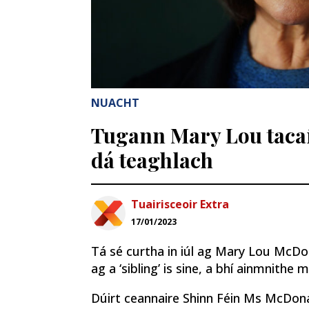
NUACHT
Tugann Mary Lou tacaío
dá teaghlach
Tuairisceoir Extra
17/01/2023
Tá sé curtha in iúl ag Mary Lou McDon
ag a ‘sibling’ is sine, a bhí ainmnithe 
Dúirt ceannaire Shinn Féin Ms McDonal