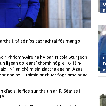
O
h
artha í, tá sé níos tábhachtaí fós mar go
treoir Phríomh-Aire na hAlban Nicola Sturgeon
C
n ligean do leanaí chomh hóg le 16 ‘féin-
E
ld: ‘Níl an chéim sin glactha againn. Agus
a
 leor daoine … táimid ar chuar foghlama ar na
 d’aois, le fios gur thaitin an Rí Séarlas i
18.