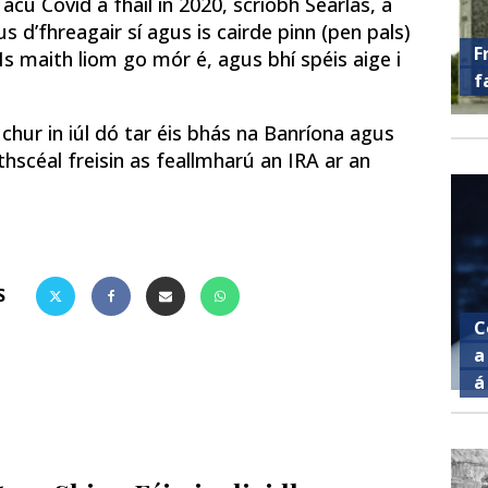
cu Covid a fháil in 2020, scríobh Séarlas, a
 d’fhreagair sí agus is cairde pinn (pen pals)
F
n: ‘Is maith liom go mór é, agus bhí spéis aige i
f
chur in iúl dó tar éis bhás na Banríona agus
hscéal freisin as feallmharú an IRA ar an
S
C
a
á