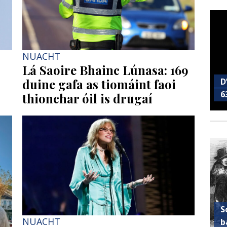
NUACHT
Lá Saoire Bhainc Lúnasa: 169
D
duine gafa as tiomáint faoi
6
thionchar óil is drugaí
S
NUACHT
b