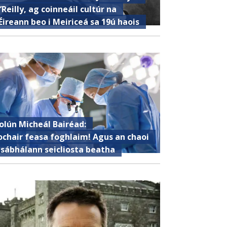
’Reilly, ag coinneáil cultúr na
Éireann beo i Meiriceá sa 19ú haois
olún Micheál Bairéad:
ochair feasa foghlaim! Agus an chaoi
 sábhálann seicliosta beatha