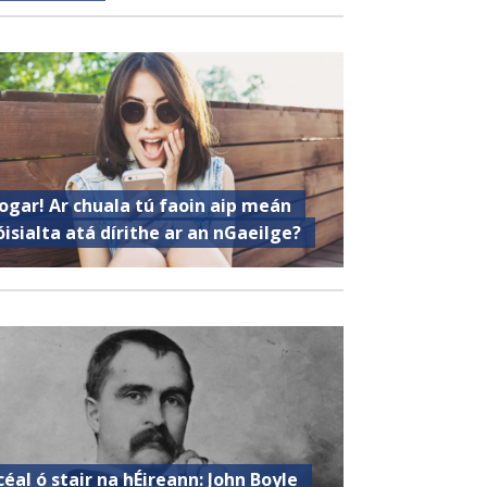
ogar! Ar chuala tú faoin aip meán
óisialta atá dírithe ar an nGaeilge?
céal ó stair na hÉireann: John Boyle