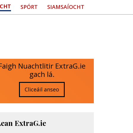
CHT
SPÓRT
SIAMSAÍOCHT
Faigh Nuachtlitir ExtraG.ie
gach lá.
Cliceáil anseo
Lean ExtraG.ie