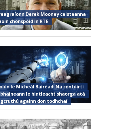
reagraíonn Derek Mooney ceisteanna
aoin chonspóid in RTÉ
olún le Micheál Bairéad: Na contúirtí
 bhaineann le hintleacht shaorga atá
 gcruthú againn don todhchaí