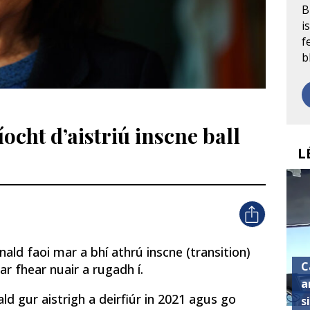
B
i
f
b
cht d’aistriú inscne ball
L
ald faoi mar a bhí athrú inscne (transition)
C
mar fhear nuair a rugadh í.
a
d gur aistrigh a deirfiúr in 2021 agus go
s