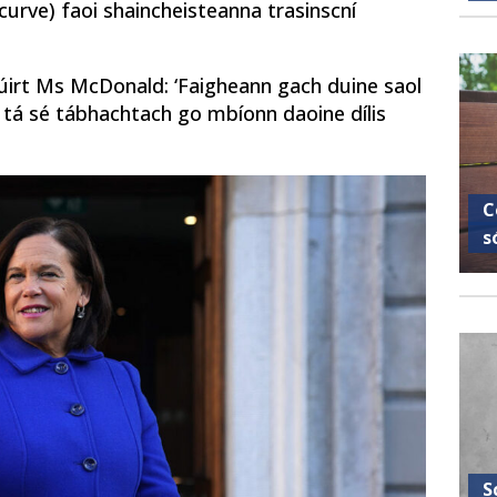
 curve) faoi shaincheisteanna trasinscní
dúirt Ms McDonald: ‘Faigheann gach duine saol
 tá sé tábhachtach go mbíonn daoine dílis
C
s
S