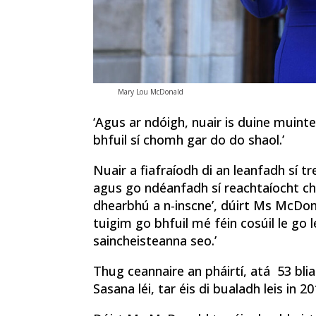
Mary Lou McDonald
‘Agus ar ndóigh, nuair is duine muinte
bhfuil sí chomh gar do do shaol.’
Nuair a fiafraíodh di an leanfadh sí 
agus go ndéanfadh sí reachtaíocht chu
dhearbhú a n-inscne’, dúirt Ms McDona
tuigim go bhfuil mé féin cosúil le go
saincheisteanna seo.’
Thug ceannaire an pháirtí, atá 53 bliain
Sasana léi, tar éis di bualadh leis in 20