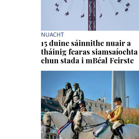
NUACHT
15 duine sáinnithe nuair a
tháinig fearas siamsaíochta
chun stada i mBéal Feirste