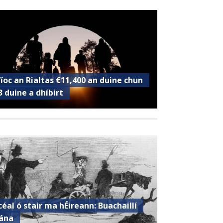
’íoc an Rialtas €11,400 an duine chun
3 duine a dhíbirt
céal ó stair ma hÉireann: Buachaillí
ána