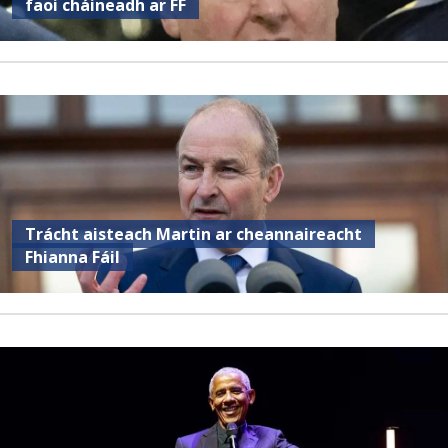
faoi cháineadh ar FF
Trácht aisteach Martin ar cheannaireacht
Fhianna Fáil