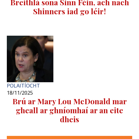
Breithlá sona Sinn Féin, ach nach
Shinners iad go léir!
POLAITÍOCHT
18/11/2025
Brú ar Mary Lou McDonald mar
gheall ar ghníomhaí ar an eite
dheis