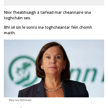
Níor fheabhsaigh a taifead mar cheannaire sna
toghcháin seo.
Bhí sé sin le sonrú ina toghcheantar féin chomh
maith.
Mary Lou McDonald