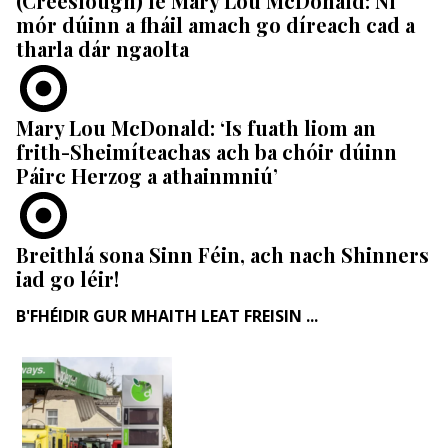
(Creeslough) le Mary Lou McDonald: Ní
mór dúinn a fháil amach go díreach cad a
tharla dár ngaolta
Mary Lou McDonald: ‘Is fuath liom an
frith-Sheimíteachas ach ba chóir dúinn
Páirc Herzog a athainmniú’
Breithlá sona Sinn Féin, ach nach Shinners
iad go léir!
B'FHÉIDIR GUR MHAITH LEAT FREISIN ...