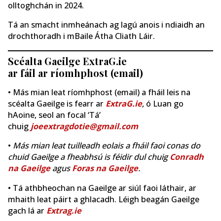
olltoghchán in 2024.
Tá an smacht inmheánach ag lagú anois i ndiaidh an
drochthoradh i mBaile Átha Cliath Láir.
Scéalta Gaeilge ExtraG.ie
ar fáil ar ríomhphost (email)
• Más mian leat ríomhphost (email) a fháil leis na
scéalta Gaeilge is fearr ar
ExtraG.ie
, ó Luan go
hAoine, seol an focal ‘Tá’
chuig
joeextragdotie@gmail.com
•
Más mian leat tuilleadh eolais a fháil faoi conas do
chuid Gaeilge a fheabhsú is féidir dul chuig
Conradh
na Gaeilge
agus
Foras na Gaeilge
.
• Tá athbheochan na Gaeilge ar siúl faoi láthair, ar
mhaith leat páirt a ghlacadh. Léigh beagán Gaeilge
gach lá ar
Extrag.ie