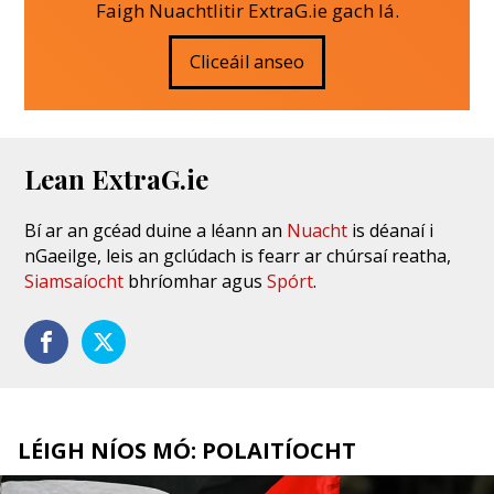
Faigh Nuachtlitir ExtraG.ie gach lá.
Cliceáil anseo
Lean ExtraG.ie
Bí ar an gcéad duine a léann an
Nuacht
is déanaí i
nGaeilge, leis an gclúdach is fearr ar chúrsaí reatha,
Siamsaíocht
bhríomhar agus
Spórt
.
LÉIGH NÍOS MÓ: POLAITÍOCHT