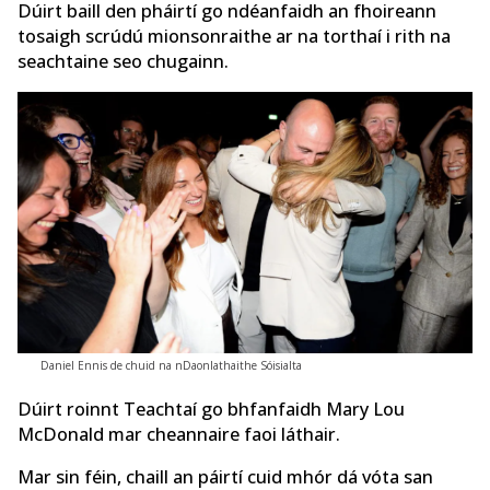
Dúirt baill den pháirtí go ndéanfaidh an fhoireann
tosaigh scrúdú mionsonraithe ar na torthaí i rith na
seachtaine seo chugainn.
Daniel Ennis de chuid na nDaonlathaithe Sóisialta
Dúirt roinnt Teachtaí go bhfanfaidh Mary Lou
McDonald mar cheannaire faoi láthair.
Mar sin féin, chaill an páirtí cuid mhór dá vóta san