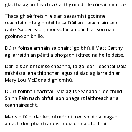
glactha ag an Teachta Carthy maidir le cúrsaí inimirce.
Thacaigh sé freisin leis an seasamh i gcoinne
reachtaíochta ginmhillte sa Dáil an tseachtain seo
caite. Sa deireadh, níor vótáil an páirtí ar son ná i
gcoinne an bhille.
Dúirt foinse amháin sa pháirtí go bhfuil Matt Carthy
ag iarraidh an páirtí a bhogadh i dtreo na heite deise.
Dar leis an bhfoinse chéanna, tá go leor Teachtaí Dála
míshásta lena thionchar, agus tá siad ag iarraidh ar
Mary Lou McDonald gníomhú.
Dúirt roinnt Teachtaí Dála agus Seanadóirí de chuid
Shinn Féin nach bhfuil aon bhagairt láithreach ar a
ceannaireacht.
Mar sin féin, dar leo, ní mór di treo soiléir a leagan
amach don pháirtí anois i ndiaidh na dtorthaí.