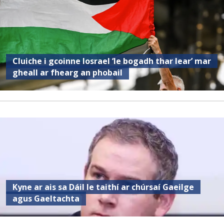
Cluiche i gcoinne Iosrael ‘le bogadh thar lear’ mar
gheall ar fhearg an phobail
Kyne ar ais sa Dáil le taithí ar chúrsaí Gaeilge
agus Gaeltachta