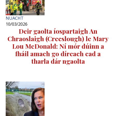
NUACHT
10/03/2026
Deir gaolta íospartaigh An
Chraoslaigh (Creeslough) le Mary
Lou McDonald: Ní mór dúinn a
fháil amach go díreach cad a
tharla dár ngaolta