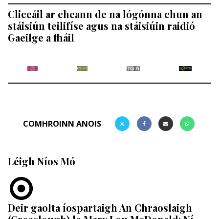
Cliceáil ar cheann de na lógónna chun an
stáisiún teilifíse agus na stáisiúin raidió
Gaeilge a fháil
COMHROINN ANOIS
Léigh Níos Mó
Deir gaolta íospartaigh An Chraoslaigh