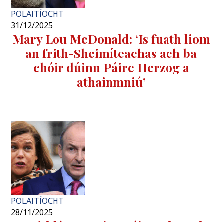
POLAITÍOCHT
31/12/2025
Mary Lou McDonald: ‘Is fuath liom
an frith-Sheimíteachas ach ba
chóir dúinn Páirc Herzog a
athainmniú’
POLAITÍOCHT
28/11/2025