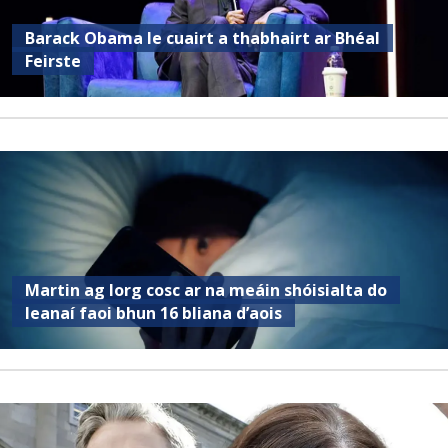
Barack Obama le cuairt a thabhairt ar Bhéal
Feirste
Martin ag lorg cosc ar na meáin shóisialta do
leanaí faoi bhun 16 bliana d’aois