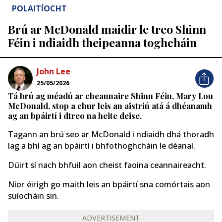
POLAITÍOCHT
Brú ar McDonald maidir le treo Shinn
Féin i ndiaidh theipeanna toghcháin
John Lee
25/05/2026
Tá brú ag méadú ar cheannaire Shinn Féin, Mary Lou
McDonald, stop a chur leis an aistriú atá á dhéanamh
ag an bpáirtí i dtreo na heite deise.
Tagann an brú seo ar McDonald i ndiaidh dhá thoradh
lag a bhí ag an bpáirtí i bhfothoghcháin le déanaí.
Dúirt sí nach bhfuil aon cheist faoina ceannaireacht.
Níor éirigh go maith leis an bpáirtí sna comórtais aon
suíocháin sin.
ADVERTISEMENT