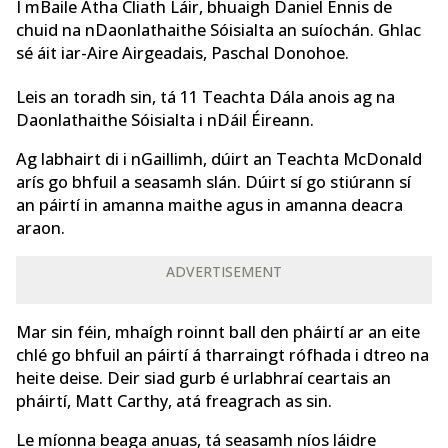
I mBaile Átha Cliath Láir, bhuaigh Daniel Ennis de
chuid na nDaonlathaithe Sóisialta an suíochán. Ghlac
sé áit iar-Aire Airgeadais, Paschal Donohoe.
Leis an toradh sin, tá 11 Teachta Dála anois ag na
Daonlathaithe Sóisialta i nDáil Éireann.
Ag labhairt di i nGaillimh, dúirt an Teachta McDonald
arís go bhfuil a seasamh slán. Dúirt sí go stiúrann sí
an páirtí in amanna maithe agus in amanna deacra
araon.
ADVERTISEMENT
Mar sin féin, mhaígh roinnt ball den pháirtí ar an eite
chlé go bhfuil an páirtí á tharraingt rófhada i dtreo na
heite deise. Deir siad gurb é urlabhraí ceartais an
pháirtí, Matt Carthy, atá freagrach as sin.
Le míonna beaga anuas, tá seasamh níos láidre