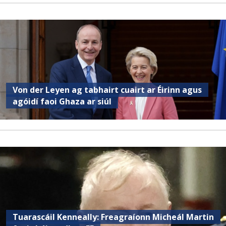
Von der Leyen ag tabhairt cuairt ar Éirinn agus
agóidí faoi Ghaza ar siúl
Tuarascáil Kenneally: Freagraíonn Micheál Martin