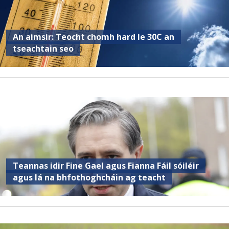
An aimsir: Teocht chomh hard le 30C an
tseachtain seo
Teannas idir Fine Gael agus Fianna Fáil sóiléir
agus lá na bhfothoghcháin ag teacht