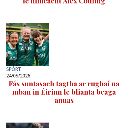
le himeacht Alex Codling
SPÓRT
24/05/2026
Fás suntasach tagtha ar rugbaí na
mban in Éirinn le blianta beaga
anuas