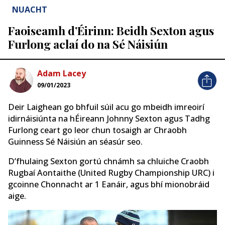
NUACHT
Faoiseamh d’Éirinn: Beidh Sexton agus
Furlong aclaí do na Sé Náisiún
Adam Lacey
09/01/2023
Deir Laighean go bhfuil súil acu go mbeidh imreoirí
idirnáisiúnta na hÉireann Johnny Sexton agus Tadhg
Furlong ceart go leor chun tosaigh ar Chraobh
Guinness Sé Náisiún an séasúr seo.
D’fhulaing Sexton gortú chnámh sa chluiche Craobh
Rugbaí Aontaithe (United Rugby Championship URC) i
gcoinne Chonnacht ar 1 Eanáir, agus bhí mionobráid
aige.