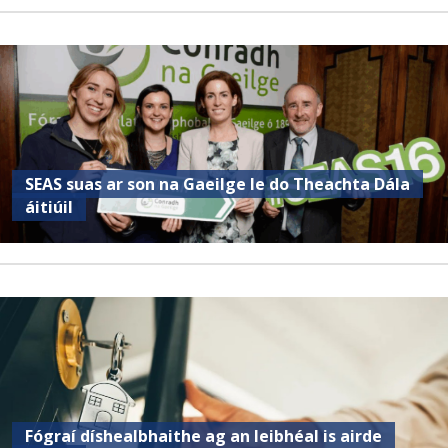
SEAS suas ar son na Gaeilge le do Theachta Dála
áitiúil
Fógraí díshealbhaithe ag an leibhéal is airde