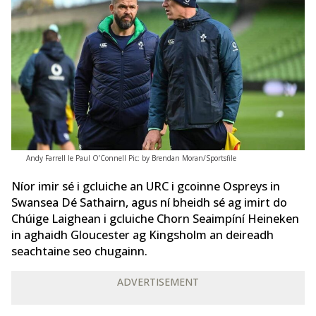
Andy Farrell le Paul O’Connell Pic: by Brendan Moran/Sportsfile
Níor imir sé i gcluiche an URC i gcoinne Ospreys in
Swansea Dé Sathairn, agus ní bheidh sé ag imirt do
Chúige Laighean i gcluiche Chorn Seaimpíní Heineken
in aghaidh Gloucester ag Kingsholm an deireadh
seachtaine seo chugainn.
ADVERTISEMENT