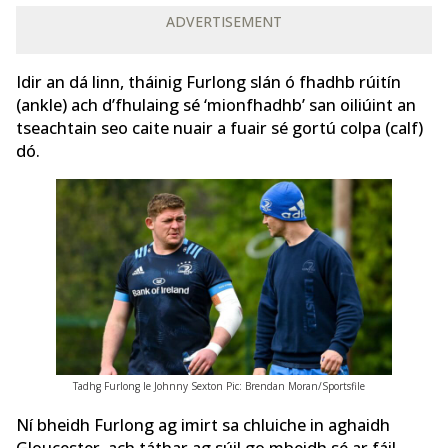
ADVERTISEMENT
Idir an dá linn, tháinig Furlong slán ó fhadhb rúitín
(ankle) ach d’fhulaing sé ‘mionfhadhb’ san oiliúint an
tseachtain seo caite nuair a fuair sé gortú colpa
(calf)
dó.
Tadhg Furlong le Johnny Sexton Pic: Brendan Moran/Sportsfile
Ní bheidh Furlong ag imirt sa chluiche in aghaidh