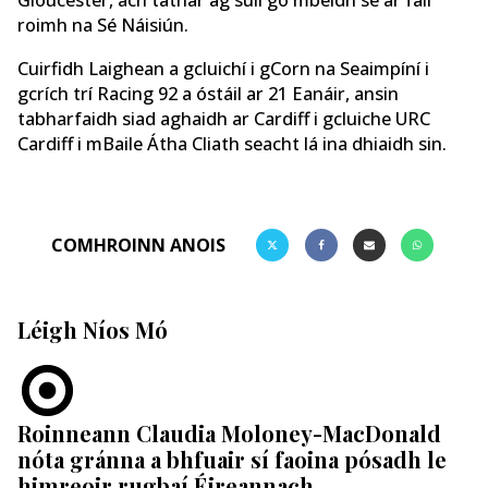
Gloucester, ach táthar ag súil go mbeidh sé ar fáil
roimh na Sé Náisiún.
Cuirfidh Laighean a gcluichí i gCorn na Seaimpíní i
gcrích trí Racing 92 a óstáil ar 21 Eanáir, ansin
tabharfaidh siad aghaidh ar Cardiff i gcluiche URC
Cardiff i mBaile Átha Cliath seacht lá ina dhiaidh sin.
COMHROINN ANOIS
Léigh Níos Mó
Roinneann Claudia Moloney-MacDonald
nóta gránna a bhfuair sí faoina pósadh le
himreoir rugbaí Éireannach