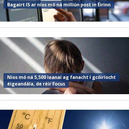
Bagairt IS ar níos mó ná milliún post in Éirinn
Níos mó ná 5,500 leanaí ag fanacht i gcóiríocht
éigeandála, de réir Focus