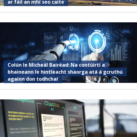
ar fáil an mhí seo caite
Colún le Micheál Bairéad: Na contúirtí a
bhaineann le hintleacht shaorga atá á gcruthú
againn don todhchaí