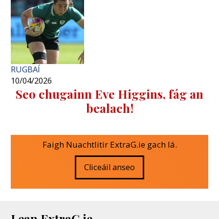
RUGBAÍ
10/04/2026
Seo chugainn Eve Higgins, fág an
bealach!
Faigh Nuachtlitir ExtraG.ie gach lá.
Cliceáil anseo
Lean ExtraG.ie