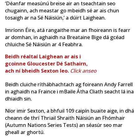
‘Déanfar measúnú breise air an tseachtain seo
chugainn, ach meastar go mbeidh sé ar ais chun
tosaigh ar na Sé Náisiún,’ a dúirt Laighean.
Imríonn Éire, atá rangaithe mar an fhoireann is fearr
ar domhan, in aghaidh na Breataine Bige dá gcéad
chluiche Sé Náisiún ar 4 Feabhra.
Beidh réaltaí Laighean ar ais i
gcoinne Gloucester Dé Sathairn,
ach ní bheidh Sexton leo.
Click anseo
Beidh cluiche ríthábhachtach ag foireann Andy Farrell
in aghaidh na Fraince i mBaile Átha Cliath seacht lá ina
dhiaidh sin.
Níor imir Sexton, a bhfuil 109 caipín buaite aige, in dhá
cheann de thrí Thriail Shraith Náisiún an Fhómhair
(Autumn Nations Series Tests) an séasúr seo mar
gheall ar ghortú.