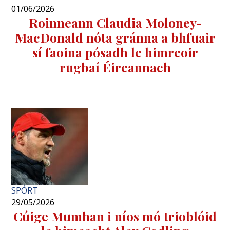
01/06/2026
Roinneann Claudia Moloney-
MacDonald nóta gránna a bhfuair
sí faoina pósadh le himreoir
rugbaí Éireannach
SPÓRT
29/05/2026
Cúige Mumhan i níos mó trioblóid