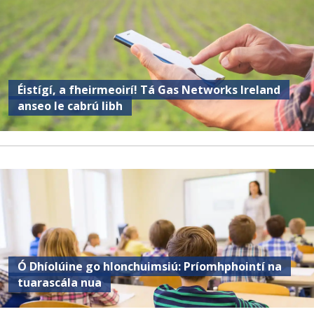
Éistígí, a fheirmeoirí! Tá Gas Networks Ireland
anseo le cabrú libh
Ó Dhíolúine go hIonchuimsiú: Príomhphointí na
tuarascála nua