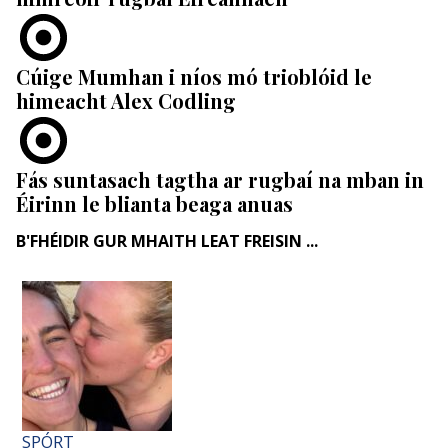
Cúige Mumhan i níos mó trioblóid le
himeacht Alex Codling
Fás suntasach tagtha ar rugbaí na mban in
Éirinn le blianta beaga anuas
B'FHÉIDIR GUR MHAITH LEAT FREISIN ...
SPÓRT