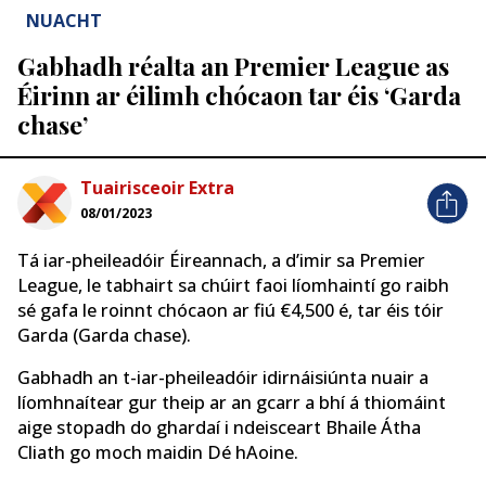
NUACHT
Gabhadh réalta an Premier League as
Éirinn ar éilimh chócaon tar éis ‘Garda
chase’
Tuairisceoir Extra
08/01/2023
Tá iar-pheileadóir Éireannach, a d’imir sa Premier
League, le tabhairt sa chúirt faoi líomhaintí go raibh
sé gafa le roinnt chócaon
ar fiú €4,500 é, tar éis tóir
Garda (Garda chase).
Gabhadh an t-iar-pheileadóir idirnáisiúnta nuair a
líomhnaítear gur theip ar an gcarr a bhí á thiomáint
aige stopadh do ghardaí i ndeisceart Bhaile Átha
Cliath go moch maidin Dé hAoine.