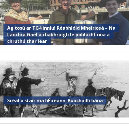
Ag tosú ar TG4 inniu! Réabhlóid Mheiriceá – Na
Laochra Gael a chabhraigh le poblacht nua a
chruthú thar lear
Scéal ó stair ma hÉireann: Buachaillí bána