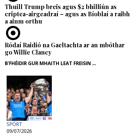
Thuill Trump breis agus $2 bhilliún as
criptea-airgeadraí – agus as Bíoblaí a raibh
a ainm orthu
Ródaí Raidió na Gaeltachta ar an mbóthar
go Willie Clancy
B'FHÉIDIR GUR MHAITH LEAT FREISIN ...
SPÓRT
09/07/2026