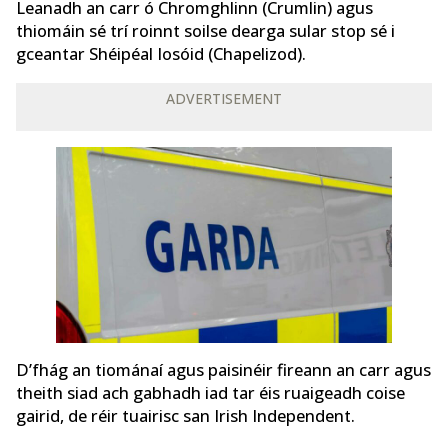
Leanadh an carr ó Chromghlinn (Crumlin) agus
thiomáin sé trí roinnt soilse dearga sular stop sé i
gceantar Shéipéal Iosóid (Chapelizod).
ADVERTISEMENT
D’fhág an tiománaí agus paisinéir fireann an carr agus
theith siad ach gabhadh iad tar éis ruaigeadh coise
gairid, de réir tuairisc san Irish Independent.