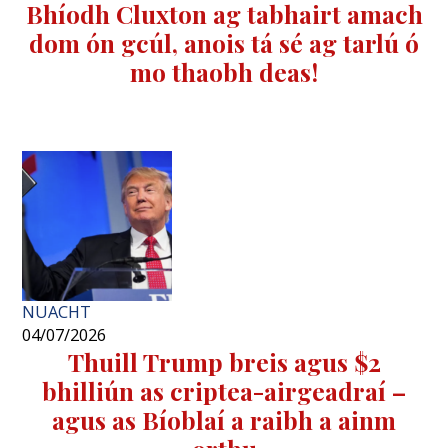
Bhíodh Cluxton ag tabhairt amach
dom ón gcúl, anois tá sé ag tarlú ó
mo thaobh deas!
NUACHT
04/07/2026
Thuill Trump breis agus $2
bhilliún as criptea-airgeadraí –
agus as Bíoblaí a raibh a ainm