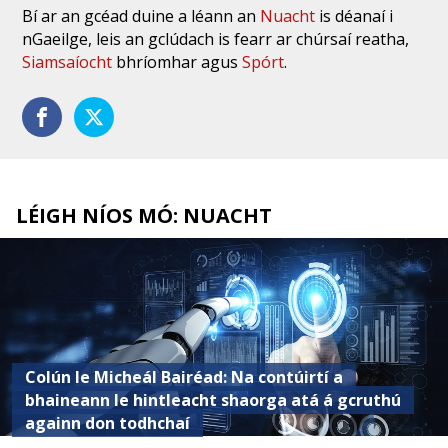
Bí ar an gcéad duine a léann an
Nuacht
is déanaí i
nGaeilge, leis an gclúdach is fearr ar chúrsaí reatha,
Siamsaíocht
bhríomhar agus
Spórt
.
LÉIGH NÍOS MÓ: NUACHT
Colún le Micheál Bairéad: Na contúirtí a
bhaineann le hintleacht shaorga atá á gcruthú
againn don todhchaí