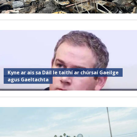
Kyne ar ais sa Dáil le taithí ar chúrsaí Gaeilge
agus Gaeltachta