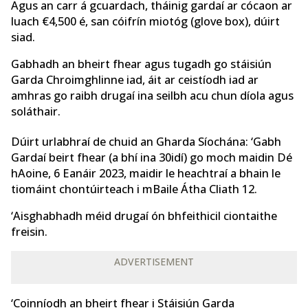
Agus an carr á gcuardach, tháinig gardaí ar cócaon
ar
luach €4,500 é, san cóifrín miotóg (glove box), dúirt
siad.
Gabhadh an bheirt fhear agus tugadh go stáisiún
Garda Chroimghlinne iad, áit ar ceistíodh iad ar
amhras go raibh drugaí ina seilbh acu chun díola agus
soláthair.
Dúirt urlabhraí de chuid an Gharda Síochána: ‘Gabh
Gardaí beirt fhear (a bhí ina 30idí) go moch maidin Dé
hAoine, 6 Eanáir 2023, maidir le heachtraí a bhain le
tiomáint chontúirteach i mBaile Átha Cliath 12.
‘Aisghabhadh méid drugaí ón bhfeithicil ciontaithe
freisin.
ADVERTISEMENT
‘Coinníodh an bheirt fhear i Stáisiún Garda