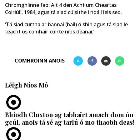
Chromghlinne faoi Alt 4 den Acht um Cheartas
Coiriúil, 1984, agus tá siad cúisithe i ndáil leis seo.
‘Tá siad curtha ar bannaí (bail) ó shin agus tá siad le
teacht os comhair cúirte níos déanaí.’
COMHROINN ANOIS
Léigh Níos Mó
Bhíodh Cluxton ag tabhairt amach dom ón
gcúl, anois tá sé ag tarlú ó mo thaobh deas!