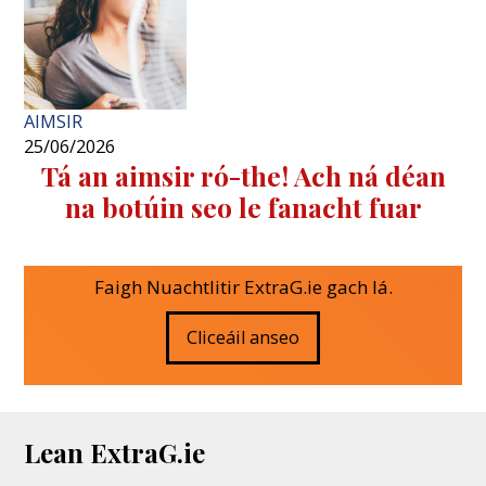
AIMSIR
25/06/2026
Tá an aimsir ró-the! Ach ná déan
na botúin seo le fanacht fuar
Faigh Nuachtlitir ExtraG.ie gach lá.
Cliceáil anseo
Lean ExtraG.ie