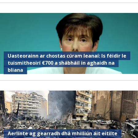
Uasteorainn ar chostas cúram leanaí: Is féidir le
tuismitheoirí €700 a shábháil in aghaidh na
bliana
Aerlínte ag gearradh dhá mhilliún áit eitilte