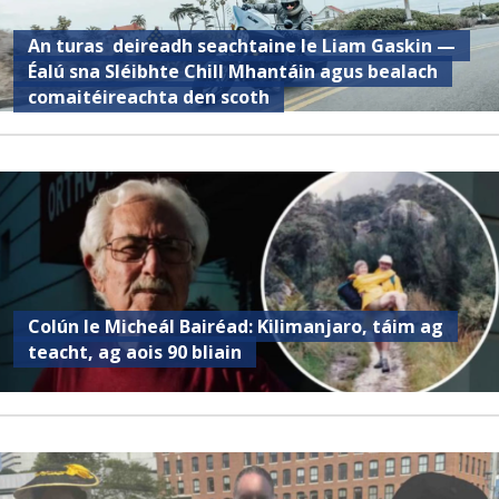
An turas deireadh seachtaine le Liam Gaskin —
Éalú sna Sléibhte Chill Mhantáin agus bealach
comaitéireachta den scoth
Colún le Micheál Bairéad: Kilimanjaro, táim ag
teacht, ag aois 90 bliain