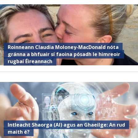
Roinneann Claudia Moloney-MacDonald nóta
gránna a bhfuair sí faoina pósadh le himreoir
rugbaí Éireannach
Intleacht Shaorga (AI) agus an Ghaeilge: An rud
maith é?